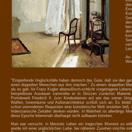
Kom
übe
Ern
Kun
Ges
den
bes
den
kon
Sei
ver
Leis
An 
Wor
"Eingreifende Unglücksfälle haben dennoch das Gute, daß sie den ga
einen doppelten Menschen aus ihm machen." Zu einem doppelten Mens
als es galt, für Franz Kugler altpreußisch-schlicht vorgetragene Leben
beispielloser Ausdauer sammelte er in Skizzen zunächst Materia
Porträtwerk Friedrich II. (von Kindesbeinen an) wie das seiner Um
Waffen, Innenräume und Außenarchitektur schloß sich an. Es bleib
schon vermoderten Requisiten eine künstlerische Welt erstehen ließ, 
friderizianische Zeitalter denken würden. In Wahrheit ist allerdings M
diese Epoche lebensnah überhaupt nicht aufbauen könnten.
Man war versucht, in Menzels Leben ein tragisches Moment zu erb
wurde mit einer unglücklichen Liebe. bei näherem Zusehen möchte inde