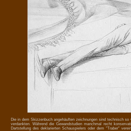
Die in dem Skizzenbuch angehäuften zeichnungen sind technisch so ver
verdankten. Während die Gewandstudien manchmal recht konservativ 
Dartstellung des deklarierten Schauspielers oder dem "Traber" verei