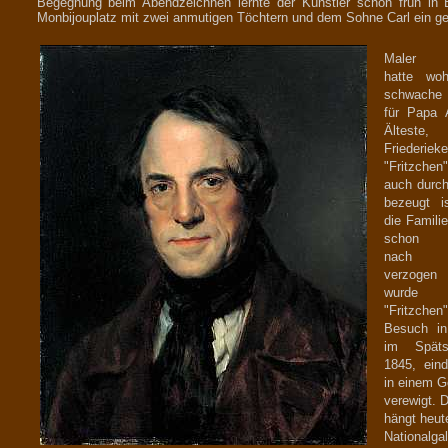
Begegnung beim Abendzeichnen lernte der Künstler schon früh in B
Monbijouplatz mit zwei anmutigen Töchtern und dem Sohne Carl ein g
Maler M
hatte woh
schwache
für Papa 
Älteste,
Friederiek
"Fritzche
auch durch
bezeugt i
die Familie
schon l
nach K
verzoge
wurde
"Fritzche
Besuch in
im Spät
1845, eindr
in einem 
verewigt. D
hängt heute
Nationalgal