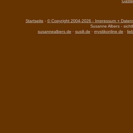
Gäste
Startseite
-
© Copyright 2004-
2026 - Impressum + Datensc
Susanne Albers - sich
susannealbers.de
·
susili.de
·
mystikonline.de
·
lie