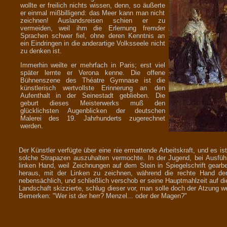
wollte er freilich nichts wissen, denn, so äußerte
er einmal mißbilligend: das Meer kann man nicht
zeichnen! Auslandsreisen schien er zu
vermeiden, weil ihm die Erlernung fremder
Sprachen schwer fiel, ohne deren Kenntnis an
ein Eindringen in die anderartige Volksseele nicht
zu denken ist.
Immerhin weilte er mehrfach in Paris; erst viel
später lernte er Verona kenne. Die offene
Bühnenszene des Théatre Gymnase ist die
künstlerisch wertvollste Erinnerung an den
Aufenthalt in der Seinestadt geblieben. Die
geburt dieses Meisterwerks muß den
glücklichsten Augenblicken der deutschen
Malerei des 19. Jahrhunderts zugerechnet
werden.
Der Künstler verfügte über eine nie ermattende Arbeitskraft, und es i
solche Strapazen auszuhalten vermochte. In der Jugend, bei Ausführ
linken Hand, weil Zeichnungen auf dem Stein in Spiegelschrift gearb
heraus, mit der Linken zu zeichnen, während die rechte Hand den P
nebensächlich, und schließlich verschob er seine Hauptmahlzeit auf di
Landschaft skizzierte, schlug dieser vor, man solle doch der Atzung 
Bemerken: "Wer ist der herr? Menzel... oder der Magen?"