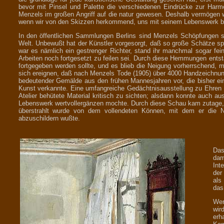
bevor mit Pinsel und Palette die verschiedenen Eindrücke zur Harmoni
Menzels im großen Angriff auf die natur gewesen. Deshalb vermögen wi
wenn wir von den Skizzen herkommend, uns mit seinem Lebenswerk b
In den öffentlichen Sammlungen Berlins sind Menzels Schöpfungen so 
Welt. Unbewußt hat der Künstler vorgesorgt, daß so große Schätze s
war es nämlich ein gestrenger Richter, stand ihr manchmal sogar feind
Arbeiten noch fortgesetzt zu feilen sei. Durch diese Hemmungen ents
fortgegeben werden sollte, und es blieb die Neigung vorherrschend, m
sich ereignen, daß nach Menzels Tode (1905) über 4000 Handzeichnung
bedeutender Gemälde aus den frühen Mannesjahren vor, die bisher ein 
Kunst verkannte. Eine umfangreiche Gedächtnisausstellung zu Ehren d
Atelier behütete Material kritisch zu sichten; alsdann konnte auch aus
Lebenswerk wertvollergänzen mochte. Durch diese Schau kam zutage, d
überstrahlt wurde von dem vollendeten Können, mit dem er die N
abzuschildern wußte.
Das
dam
Int
der
als
das
Wer
wir
erh