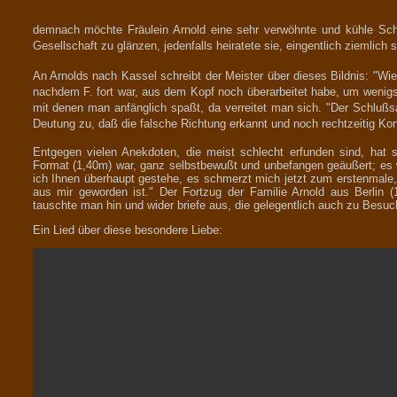
demnach möchte Fräulein Arnold eine sehr verwöhnte und kühle Schö
Gesellschaft zu glänzen, jedenfalls heiratete sie, eingentlich ziemlich 
An Arnolds nach Kassel schreibt der Meister über dieses Bildnis: "Wie
nachdem F. fort war, aus dem Kopf noch überarbeitet habe, um wenigs
mit denen man anfänglich spaßt, da verreitet man sich. "Der Schlußsa
Deutung zu, daß die falsche Richtung erkannt und noch rechtzeitig K
Entgegen vielen Anekdoten, die meist schlecht erfunden sind, hat s
Format (1,40m) war, ganz selbstbewußt und unbefangen geäußert; es 
ich Ihnen überhaupt gestehe, es schmerzt mich jetzt zum erstenmale, w
aus mir geworden ist." Der Fortzug der Familie Arnold aus Berlin (
tauschte man hin und wider briefe aus, die gelegentlich auch zu Besuch
Ein Lied über diese besondere Liebe: