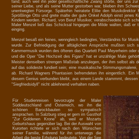
fand; auch weil ihn jeder gesellschaftliche Zwang störte, der uns z
seiner Liebe, und als seine Mutter gestorben war, blieben ihm Schwe
unentwegten Fürsorge. Späterhin heiratete Elilie den Musikdirektor
Sprößlinge Otto und grete malte der gute Onkel Adolph einst jenes 
Kindern werden. Richard, von Beruf Musiker, verabschiedete sich scho
Maler Menzel ließ das Schicksal hingegen die Milde walten, daß er tr
einging.
Menzel besaß ein feines, wenngleich bedingtes, Verständnis für Musik
wurde. Zur Befriedigung der alltäglichen Ansprüche mußten sich s
Kammermusik wurden des öfteren das Quartett Paul Meyerheim oder die
und die Oper "Die Hochzeit des Figaro" hat er unzählige Male gehört
Meister denselben strengen Maßstab anzulegen, der ihm selbst als de
auf das solideste fundiert sein; eine musikalische Stimmungsmalerei, d
ab. Richard Wagners Phantasien befremdeten ihn eingentlich. Ein Mi
diesem Genius verbunden bleibt, aus einem Lande stammmt, dessen B
"Siegfriedsidyll" nicht ablehnend verhalten naben.
Für Studienreisen bevorzugte der Maler
Süddeutschland und Österreich, wo ihn die
schönen Barockbauten so sympatisch
ansprachen. In Salzburg stieg er gern im Gasthof
"Zur Goldenen Krone" ab, weil er Mozarts
Geburtshaus gegenüber lag. Bei der Auswahl von
Kurorten richtete er sich nach den Wünschen
seiner Familie, während für ihn unterwegs die
Arbeit die beste Erholung bedeutete. Von der See