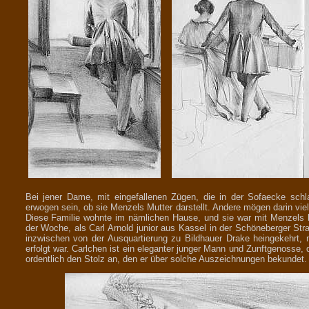
Bei jener Dame, mit eingefallenen Zügen, die in der Sofaecke sch
erwogen sein, ob sie Menzels Mutter darstellt. Andere mögen darin viel
Diese Familie wohnte im nämlichen Hause, und sie war mit Menzels be
der Woche, als Carl Arnold junior aus Kassel in der Schöneberger Str
inzwischen von der Ausquartierung zu Bildhauer Drake heingekehrt, 
erfolgt war. Carlchen ist ein eleganter junger Mann und Zunftgenosse
ordentlich den Stolz an, den er über solche Auszeichnungen bekundet.