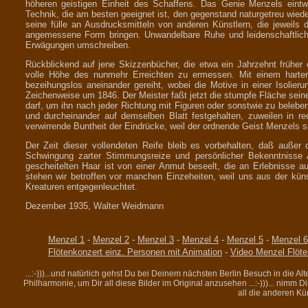
höheren geistigen Einheit des Schaffens. Das Genie Menzels eintwi
Technik, die am besten geeignet ist, den gegenstand naturgetreu wied
seine fülle an Ausdrucksmitteln von anderen Künstlern, die jeweils d
angemessene Form bringen. Unwandelbare Ruhe und leidenschaftliche
Erwägungen umschreiben.
Rückblickend auf jene Skizzenbücher, die etwa ein Jahrzehnt früher 
volle Höhe des nunmehr Erreichten zu ermessen. Mit einem harten
bezeihungslos aneinander gereiht, wobei die Motive in einer Isolieru
Zeichenweise um 1846. Der Meister faßt jetzt die stumpfe Fläche seine
darf, um ihn nach jeder Richtung mit Figuren oder sonstwie zu beleb
und durcheinander auf demselben Blatt festgehalten, zuweilen in r
verwirrende Buntheit der Eindrücke, weil der ordnende Geist Menzels s
Der Zeit dieser vollendeten Reife bleib es vorbehalten, daß außer
Schwingung zarter Stimmungsreize und persönlicher Bekenntnisse
gescheitelten Haar ist von einer Anmut beseelt, die an Erlebnisse a
stehen wir betroffen vor manchen Einzeheiten, weil uns aus der kün
Kreaturen entgegenleuchtet.
Dezember 1935, Walter Weidmann
Menzel 1
-
Menzel 2
-
Menzel 3
-
Menzel 4
-
Menzel 5
-
Menzel 6
Flötenkonzert einz. Personen mit Animation
-
Video Menzel Flöte
...:-)))...und natürlich gehst Du bei Deinem nächsten Berlin Besuch in die A
Philharmonie, um Dir all diese Bilder im Original anzusehen ...:-)))... nimm 
all die anderen Künst