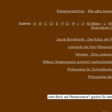
Rätselverzeichnis
-
Wie alles began
Galerie
-
A
-
B
-
C
-
D
-
E
-
F
-
G
-
H
-
I
-
J
-
KI-Bilder
-
L
-
M
Xtraordinary
Jacob Burckhardt - Die Kultur der R
Leonardo da Vinci
Wissensch
Venedig - Eine Liebese
William Shakespeare animiert (wahrscheinlich
Philosophie für Schnelldenk
Philosophie de