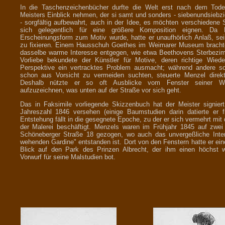
In die Taschenzeichenbücher durfte die Welt erst nach dem Tod
Meisters Einblick nehmen, der si samt und sonders - siebenundsiebzi
- sorgfältig aufbewahrt, auch in der Idee, es möchten verschiedene 
sich gelegentlich für eine größere Komposition eignen. Da 
Erscheinungsform zum Motiv wurde, hatte er unaufhörlich Anlaß, se
zu fixieren. Einem Hausschuh Goethes im Weimarer Museum brachte
dasselbe warme Interesse entgegen, wie etwa Beethovens Sterbezim
Vorliebe bekundete der Künstler für Motive, deren richtige Wiede
Perspektive ein vertracktes Problem ausmacht; während andere so
schon aus Vorsicht zu vermeiden suchten, steuerte Menzel direkt
Deshalb nützte er so oft Ausblicke vom Fenster seiner 
aufzuzeichnen, was unten auf der Straße vor sich geht.
Das in Faksimile vorliegende Skizzenbuch hat der Meister signier
Jahreszahl 1846 versehen (einige Baumstudien darin datierte er f
Entstehung fällt in die gesegnete Epoche, zu der er sich vermehrt mit
der Malerei beschäftigt. Menzels waren im Frühjahr 1845 auf zwei
Schöneberger Straße 18 gezogen, wo auch das unvergeßliche Interi
wehenden Gardine" entstanden ist. Dort von den Fenstern hatte er ein
Blick auf den Park des Prinzen Albrecht, der ihm einen höchst 
Vorwurf für seine Malstudien bot.