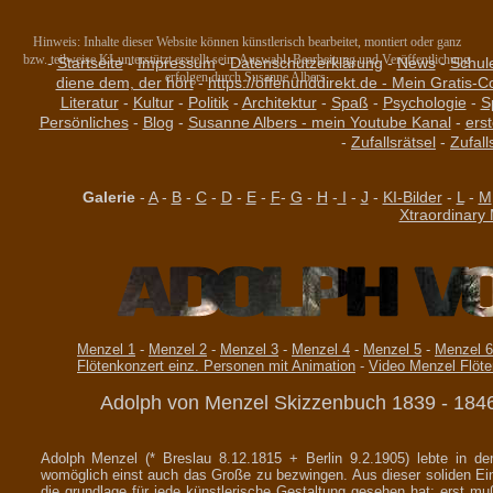
Hinweis: Inhalte dieser Website können künstlerisch bearbeitet, montiert oder ganz
bzw. teilweise KI-unterstützt erstellt sein. Auswahl, Bearbeitung und Veröffentlichung
-
Startseite
-
Impressum
-
Datenschutzerklärung
-
News
-
Schul
erfolgen durch Susanne Albers.
diene dem, der hört
-
https://offenunddirekt.de - Mein Gratis-C
Literatur
-
Kultur
-
Politik
-
Architektur
-
Spaß
-
Psychologie
-
S
Persönliches
-
Blog
-
Susanne Albers - mein Youtube Kanal
-
ers
-
Zufallsrätsel
-
Zufall
Galerie
-
A
-
B
-
C
-
D
-
E
-
F
-
G
-
H
-
I
-
J
-
KI-Bilder
-
L
-
M
Xtraordinary
Menzel 1
-
Menzel 2
-
Menzel 3
-
Menzel 4
-
Menzel 5
-
Menzel 6
Flötenkonzert einz. Personen mit Animation
-
Video Menzel Flöte
Adolph von Menzel Skizzenbuch 1839 - 18
Adolph Menzel (* Breslau 8.12.1815 + Berlin 9.2.1905) lebte in 
womöglich einst auch das Große zu bezwingen. Aus dieser soliden Eins
die grundlage für jede künstlerische Gestaltung gesehen hat; erst m