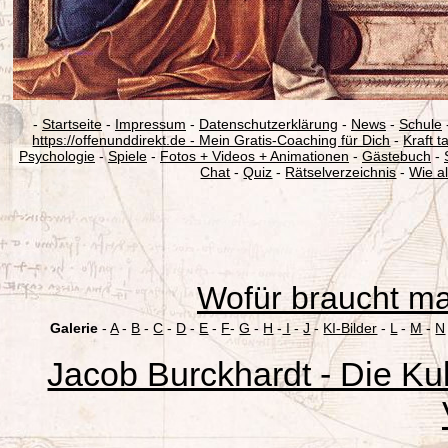
-
Startseite
-
Impressum
-
Datenschutzerklärung
-
News
-
Schule
https://offenunddirekt.de - Mein Gratis-Coaching für Dich
-
Kraft 
Psychologie
-
Spiele
-
Fotos + Videos + Animationen
-
Gästebuch
-
Chat
-
Quiz
-
Rätselverzeichnis
-
Wie al
Wofür braucht m
Galerie
-
A
-
B
-
C
-
D
-
E
-
F
-
G
-
H
-
I
-
J
-
KI-Bilder
-
L
-
M
-
N
Jacob Burckhardt - Die Kul