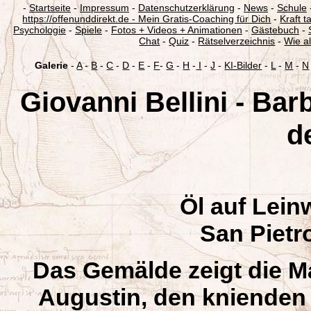
-
Startseite
-
Impressum
-
Datenschutzerklärung
-
News
-
Schule
https://offenunddirekt.de - Mein Gratis-Coaching für Dich
-
Kraft 
Psychologie
-
Spiele
-
Fotos + Videos + Animationen
-
Gästebuch
-
Chat
-
Quiz
-
Rätselverzeichnis
-
Wie al
Galerie
-
A
-
B
-
C
-
D
-
E
-
F
-
G
-
H
-
I
-
J
-
KI-Bilder
-
L
-
M
-
N
Giovanni Bellini - Bar
d
Öl auf Lein
San Pietr
Das Gemälde zeigt die Ma
Augustin, den knienden