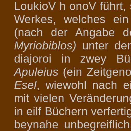
LoukioV h onoV führt,
Werkes, welches ei
(nach der Angabe de
Myriobiblos)
unter dem
diajoroi in zwey Bü
Apuleius
(ein Zeitgen
Esel
, wiewohl nach e
mit vielen Veränderu
in eilf Büchern verfert
beynahe unbegreiflic