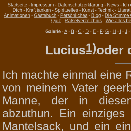
Startseite
-
Impressum
-
Datenschutzerklärung
-
News
-
Ich
Dich
-
Kraft tanken
-
Spirituelles
-
Kunst
-
Technik
-
Literat
Animationen
-
Gästebuch
-
Persönliches
-
Blog
-
Die Stimme 
Quiz
-
Rätselverzeichnis
-
Wie alles be
Galerie
-
A
-
B
-
C
-
D
-
E
-
F
-
G
-
H
-
I
-
J
-
1)
Lucius
oder 
Ich machte einmal eine 
von meinem Vater geerb
Manne, der in diese
abzuthun. Ein einziges
Mantelsack, und ein ein