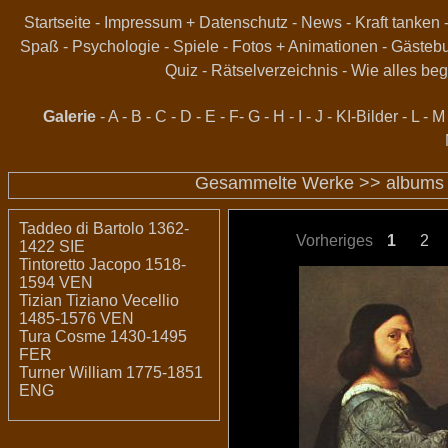
Startseite
-
Impressum + Datenschutz
-
News
-
Kraft tanken
Spaß
-
Psychologie
-
Spiele
-
Fotos + Animationen
-
Gästeb
Quiz
-
Rätselverzeichnis
-
Wie alles beg
Galerie
-
A
-
B
-
C
-
D
-
E
-
F
-
G
-
H
-
I
-
J
-
KI-Bilder
-
L
-
M
Gesammelte Werke >>
albums
Taddeo di Bartolo 1362-
Vorheriges
1
2
1422 SIE
Tintoretto Jacopo 1518-
1594 VEN
Tizian Tiziano Vecellio
1485-1576 VEN
Tura Cosme 1430-1495
FER
Turner William 1775-1851
ENG