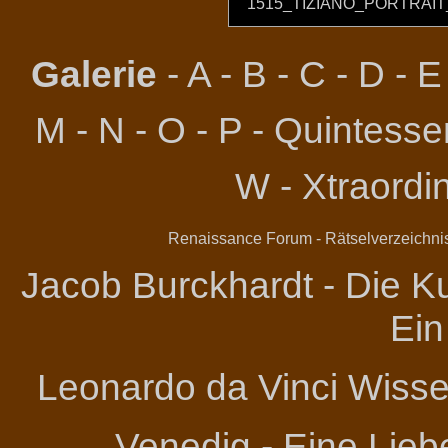
1515_TIZIANO_PORTRAI
Galerie
-
A
-
B
-
C
-
D
-
E
M
-
N
-
O
-
P
-
Quintessen
W
-
Xtraordi
Renaissance Forum
-
Rätselverzeichni
Jacob Burckhardt - Die Ku
Ein
Leonardo da Vinci
Wissen
Venedig - Eine Lieb