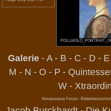
POLLAIOLO_PORTRAIT_O
Galerie
-
A
-
B
-
C
-
D
-
E
M
-
N
-
O
-
P
-
Quintessen
W
-
Xtraordi
Renaissance Forum
-
Rätselverzeichni
Jacob Burckhardt - Die Ku