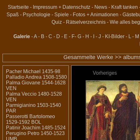
Startseite
-
Impressum + Datenschutz
-
News
-
Kraft tanken
Spaß
-
Psychologie
-
Spiele
-
Fotos + Animationen
-
Gästeb
Quiz
-
Rätselverzeichnis
-
Wie alles beg
Galerie
-
A
-
B
-
C
-
D
-
E
-
F
-
G
-
H
-
I
-
J
-
KI-Bilder
-
L
-
M
Gesammelte Werke >>
album
Pacher Michael 1435-98
Vorheriges
Palladio Andrea 1508-1580
Palma Giovane 1544-1628
VEN
Palma Veccio 1480-1528
VEN
Parmigianino 1503-1540
PAR
Passerotti Bartolomeo
1529-1592 BOL
Patinir Joachim 1485-1524
Perugino Petro 1450-1523
UMB