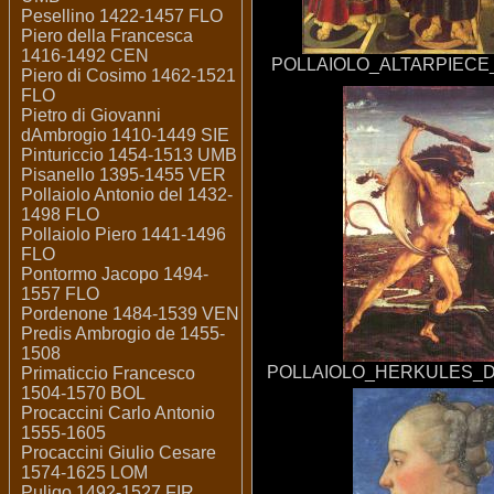
Pesellino 1422-1457 FLO
Piero della Francesca
1416-1492 CEN
POLLAIOLO_ALTARPIECE
Piero di Cosimo 1462-1521
FLO
Pietro di Giovanni
dAmbrogio 1410-1449 SIE
Pinturiccio 1454-1513 UMB
Pisanello 1395-1455 VER
Pollaiolo Antonio del 1432-
1498 FLO
Pollaiolo Piero 1441-1496
FLO
Pontormo Jacopo 1494-
1557 FLO
Pordenone 1484-1539 VEN
Predis Ambrogio de 1455-
1508
POLLAIOLO_HERKULES_D
Primaticcio Francesco
1504-1570 BOL
Procaccini Carlo Antonio
1555-1605
Procaccini Giulio Cesare
1574-1625 LOM
Puligo 1492-1527 FIR