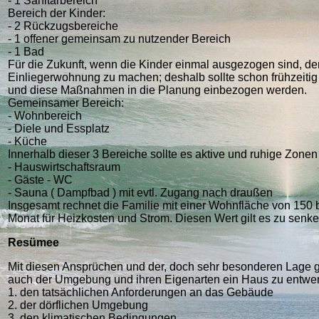
- 1 Sanitärbereich
Bereich der Kinder:
- 2 Rückzugsbereiche
- 1 offener gemeinsam zu nutzender Bereich
- 1 Bad
Für die Zukunft, wenn die Kinder einmal ausgezogen sind, de
Einliegerwohnung zu machen; deshalb sollte schon frühzeiti
und diese Maßnahmen in die Planung einbezogen werden.
Gemeinsamer Bereich:
- Wohnbereich
- Diele und Essplatz
- Küche
Innerhalb dieser 3 Bereiche sollte es aktive und ruhige Zone
- Hauswirtschaftsraum
- Gäste - WC
- Sauna ( Dampfbad ) mit evtl. Zugang nach draußen
Insgesamt rechnet die Familie mit einer Wohnfläche von 150 b
Monat für Heizkosten und Strom. Diesen Wert gilt es zu senke
Resümee
Mit diesen Ansprüchen und der, doch sehr besonderen Lage g
auch der Umgebung und ihren Eigenarten ein Haus zu entwer
1. den tatsächlichen Anforderungen an das Gebäude
2. der dörflichen Umgebung
3. den klimatischen Bedingungen