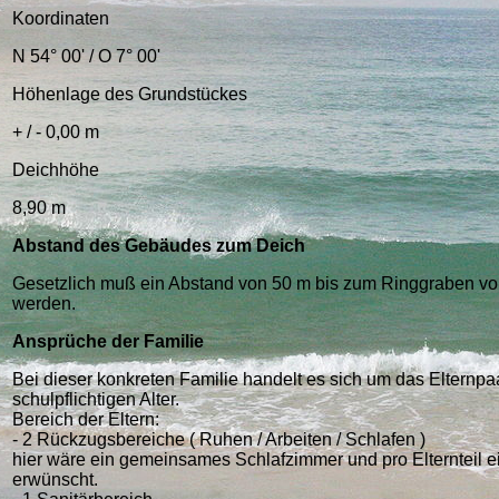
Koordinaten
N 54° 00' / O 7° 00'
Höhenlage des Grundstückes
+ / - 0,00 m
Deichhöhe
8,90 m
Abstand des Gebäudes zum Deich
Gesetzlich muß ein Abstand von 50 m bis zum Ringgraben vor
werden.
Ansprüche der Familie
Bei dieser konkreten Familie handelt es sich um das Elternpaa
schulpflichtigen Alter.
Bereich der Eltern:
- 2 Rückzugsbereiche ( Ruhen / Arbeiten / Schlafen )
hier wäre ein gemeinsames Schlafzimmer und pro Elternteil 
erwünscht.