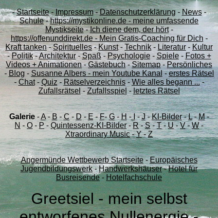
-
Startseite
-
Impressum
-
Datenschutzerklärung
-
News
-
Schule
-
https://mystikonline.de - meine umfassende
Mystikseite
-
Ich diene dem, der hört
-
https://offenunddirekt.de - Mein Gratis-Coaching für Dich
-
Kraft tanken
-
Spirituelles
-
Kunst
-
Technik
-
Literatur
-
Kultur
-
Politik
-
Architektur
-
Spaß
-
Psychologie
-
Spiele
-
Fotos +
Videos + Animationen
-
Gästebuch
-
Sitemap
-
Persönliches
-
Blog
-
Susanne Albers - mein Youtube Kanal
-
erstes Rätsel
-
Chat
-
Quiz
-
Rätselverzeichnis
-
Wie alles begann ...
-
Zufallsrätsel
-
Zufallsspiel
-
letztes Rätsel
Galerie
-
A
-
B
-
C
-
D
-
E
-
F
-
G
-
H
-
I
-
J
-
KI-Bilder
-
L
-
M
-
N
-
O
-
P
-
Quintessenz-KI-Bilder
-
R
-
S
-
T
-
U
-
V
-
W
-
Xtraordinary Music
-
Y
-
Z
Angermünde Wettbewerb Startseite
-
Europäisches
Jugendbildungswerk
-
Handwerkshäuser
-
Hotel für
Busreisende
-
Hotelfachschule
Greetsiel - mein selbst
entworfenes Nullenergie -