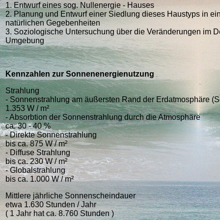
1. Entwurf eines sog. Nullenergie - Hauses
2. Planung und Entwurf einer Siedlung dieses Haustyps in ei
natürlichen Gegebenheiten
3. Soziologische Untersuchung über die Veränderungen im D
Umgebung
Kennzahlen zur Sonnenenergienutzung
Strahlung
- Sonnenstrahlung am äußersten Rand der Erdatmosphäre (S
1.353 W / m²
- Absorbtion der Sonnenstrahlung durch die Atmosphäre
ca. 30 - 40 %
- Direkte Sonnenstrahlung
bis ca. 875 W / m²
- Diffuse Strahlung
bis ca. 230 W / m²
- Globalstrahlung
bis ca. 1.000 W / m²
Mittlere jährliche Sonnenscheindauer
etwa 1.630 Stunden / Jahr
( 1 Jahr hat ca. 8.760 Stunden )