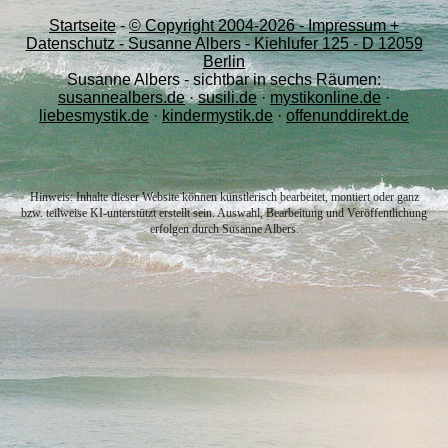
Startseite
-
© Copyright 2004-
2026 - Impressum +
Datenschutz - Susanne Albers - Kiehlufer 125 - D 12059
Berlin
Susanne Albers - sichtbar in sechs Räumen:
susannealbers.de
·
susili.de
·
mystikonline.de
·
liebesmystik.de
·
kindermystik.de
·
offenunddirekt.de
Hinweis: Inhalte dieser Website können künstlerisch bearbeitet, montiert oder ganz
bzw. teilweise KI-unterstützt erstellt sein. Auswahl, Bearbeitung und Veröffentlichung
erfolgen durch Susanne Albers.