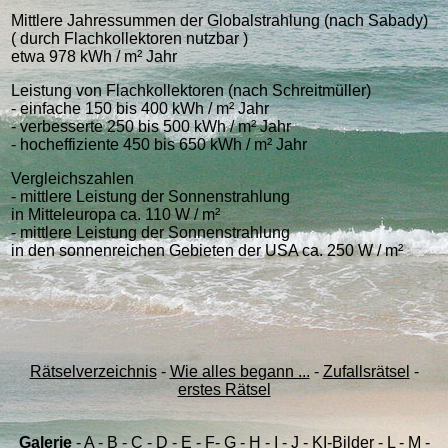
Mittlere Jahressummen der Globalstrahlung (nach Sabady)
( durch Flachkollektoren nutzbar )
etwa 978 kWh / m² Jahr
Leistung von Flachkollektoren (nach Schreitmüller)
- einfache 150 bis 400 kWh / m² Jahr
- verbesserte 250 bis 500 kWh / m² Jahr
- hocheffiziente 450 bis 650 kWh / m² Jahr
Vergleichszahlen
- mittlere Leistung der Sonnenstrahlung
in Mitteleuropa ca. 110 W / m²
- mittlere Leistung der Sonnenstrahlung
in den sonnenreichen Gebieten der USA ca. 250 W / m²
Rätselverzeichnis
-
Wie alles begann ...
-
Zufallsrätsel
-
erstes Rätsel
Galerie
-
A
-
B
-
C
-
D
-
E
-
F
-
G
-
H
-
I
-
J
-
KI-Bilder
-
L
-
M
-