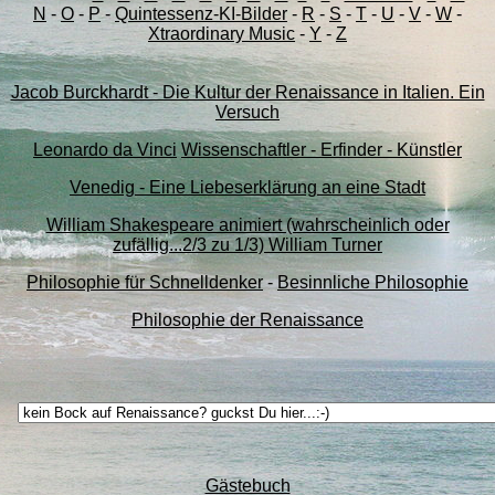
N
-
O
-
P
-
Quintessenz-KI-Bilder
-
R
-
S
-
T
-
U
-
V
-
W
-
Xtraordinary Music
-
Y
-
Z
Jacob Burckhardt - Die Kultur der Renaissance in Italien. Ein
Versuch
Leonardo da Vinci
Wissenschaftler - Erfinder - Künstler
Venedig - Eine Liebeserklärung an eine Stadt
William Shakespeare animiert (wahrscheinlich oder
zufällig...2/3 zu 1/3) William Turner
Philosophie für Schnelldenker
-
Besinnliche Philosophie
Philosophie der Renaissance
Gästebuch