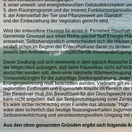
4. einer umwelt- und energiebewußten Gebäudekozeption und
5. dem Raumprogramm und der inneren Funktionsorganisati
6. der Artenvielfalt der Tier und Pflanzenwelt am Standort
und der Einbeziehung der Vegetation gerecht wird.
Wird der entworfene Haustyp für einen 4- Personen Haushalt 
Gemeinde Greetsiel aus einer Reihe solcher Null Energie Hä
entstehen. Selbstverständlich unterscheiden sich die Häuser
so daß schon im Beginn der Entwurfsphase daran zu denken is
jeweils den Anforderungen entsprechende Aneinanderfügung
Diese Siedlung soll sich einerseits in dem typisch friesische
die Möglichkeit aufzeigen, daß beim Häuserbau nicht auf t
verzichtet werden soll, denn eine rationelle Wärmeerzeugung 
Voraussetzungen für die zukünftige Siedlungsplanung. Jede
Energiegewinnung muß beschritten werden. Vielmehr gilt es 
regionalen Einflüssen und Eigenarten sowohl im Bereich der 
Der Bewohner muß das Bewußtsein für das Gleichgewicht vo
kann nicht angehen, daß die Temperaturregelung einer Zentra
Es wäre sicher nicht richtig einer Familie das absolute "High
wäre aber sicherlich das heutige Nutzungsverhalten zugunste
Selbstverwirklichung und verantwortungsvollem Umgang mit der
Aus den oben genannten Gründen ergibt sich folgende A