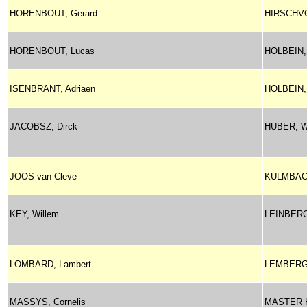
HORENBOUT, Gerard
HIRSCHVO
HORENBOUT, Lucas
HOLBEIN,
ISENBRANT, Adriaen
HOLBEIN, 
JACOBSZ, Dirck
HUBER, W
JOOS van Cleve
KULMBACH
KEY, Willem
LEINBERG
LOMBARD, Lambert
LEMBERG
MASSYS, Cornelis
MASTER H