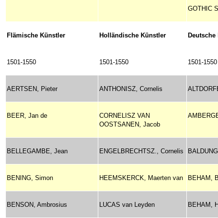
GOTHIC S
Flämische Künstler
Holländische Künstler
Deutsche 
1501-1550
1501-1550
1501-1550
AERTSEN, Pieter
ANTHONISZ, Cornelis
ALTDORFE
BEER, Jan de
CORNELISZ VAN
AMBERGER
OOSTSANEN, Jacob
BELLEGAMBE, Jean
ENGELBRECHTSZ., Cornelis
BALDUNG 
BENING, Simon
HEEMSKERCK, Maerten van
BEHAM, Ba
BENSON, Ambrosius
LUCAS van Leyden
BEHAM, H