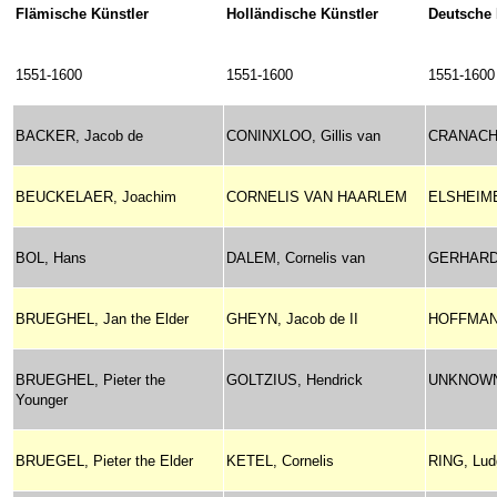
Flämische Künstler
Holländische Künstler
Deutsche 
1551-1600
1551-1600
1551-1600
BACKER, Jacob de
CONINXLOO, Gillis van
CRANACH, 
BEUCKELAER, Joachim
CORNELIS VAN HAARLEM
ELSHEIM
BOL, Hans
DALEM, Cornelis van
GERHARD,
BRUEGHEL, Jan the Elder
GHEYN, Jacob de II
HOFFMAN
BRUEGHEL, Pieter the
GOLTZIUS, Hendrick
UNKNOWN
Younger
BRUEGEL, Pieter the Elder
KETEL, Cornelis
RING, Lud