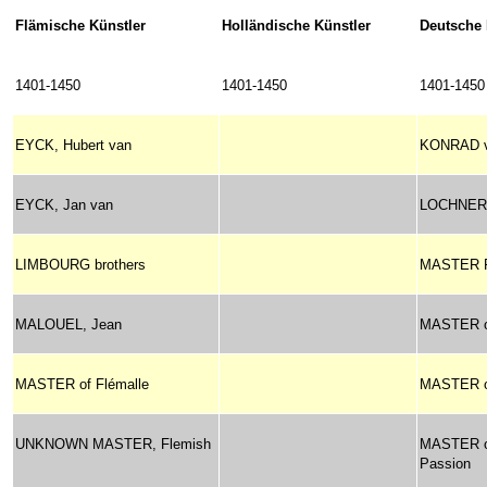
Flämische Künstler
Holländische Künstler
Deutsche 
1401-1450
1401-1450
1401-1450
EYCK, Hubert van
KONRAD v
EYCK, Jan van
LOCHNER,
LIMBOURG brothers
MASTER 
MALOUEL, Jean
MASTER of 
MASTER of Flémalle
MASTER of
UNKNOWN MASTER, Flemish
MASTER of
Passion