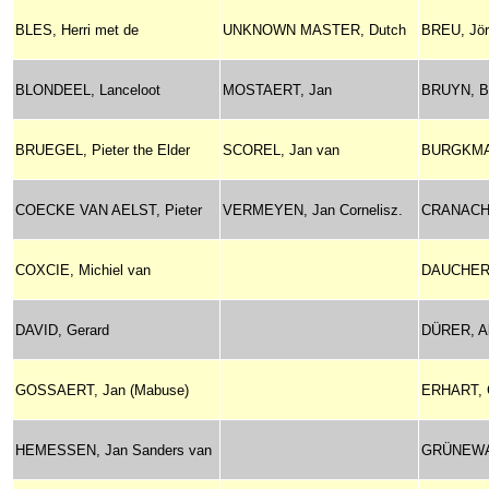
BLES, Herri met de
UNKNOWN MASTER, Dutch
BREU, Jör
BLONDEEL, Lanceloot
MOSTAERT, Jan
BRUYN, Ba
BRUEGEL, Pieter the Elder
SCOREL, Jan van
BURGKMA
COECKE VAN AELST, Pieter
VERMEYEN, Jan Cornelisz.
CRANACH, 
COXCIE, Michiel van
DAUCHER,
DAVID, Gerard
DÜRER, Al
GOSSAERT, Jan (Mabuse)
ERHART, 
HEMESSEN, Jan Sanders van
GRÜNEWAL