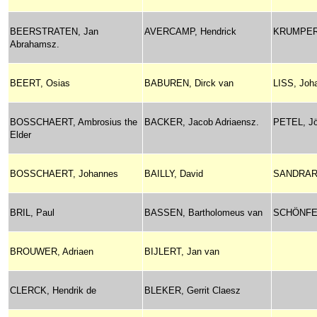
BEERSTRATEN, Jan
AVERCAMP, Hendrick
KRUMPER
Abrahamsz.
BEERT, Osias
BABUREN, Dirck van
LISS, Joh
BOSSCHAERT, Ambrosius the
BACKER, Jacob Adriaensz.
PETEL, Jö
Elder
BOSSCHAERT, Johannes
BAILLY, David
SANDRART
BRIL, Paul
BASSEN, Bartholomeus van
SCHÖNFEL
BROUWER, Adriaen
BIJLERT, Jan van
CLERCK, Hendrik de
BLEKER, Gerrit Claesz