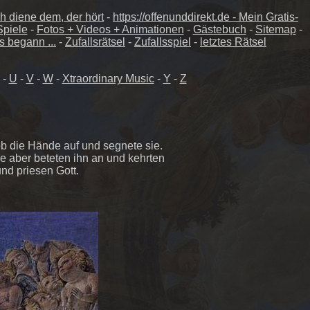
ch diene dem, der hört
-
https://offenunddirekt.de - Mein Gratis-
Spiele
-
Fotos + Videos + Animationen
-
Gästebuch
-
Sitemap
-
s begann ...
-
Zufallsrätsel
-
Zufallsspiel
-
letztes Rätsel
-
U
-
V
-
W
-
Xtraordinary Music
-
Y
-
Z
ob die Hände auf und segnete sie.
e aber beteten ihn an und kehrten
nd priesen Gott.