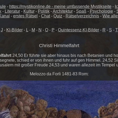
ule
-
https://mystikonline.de - meine umfassende Mystikseite
-
I
k
-
Literatur
-
Kultur
-
Politik
-
Architektur
-
Spaß
-
Psychologie
-
Kanal
-
erstes Rätsel
-
Chat
-
Quiz
-
Rätselverzeichnis
-
Wie alle
-
J
-
KI-Bilder
-
L
-
M
-
N
-
O
-
P
-
Quintessenz-KI-Bilder
-
R
-
S
-
T
Christi Himmelfahrt
lfahrt
24,50 Er führte sie aber hinaus bis nach Betanien und h
 segnete, schied er von ihnen und fuhr auf gen Himmel. 24,52 Si
usalem mit großer Freude 24,53 und waren allezeit im Tempel u
Melozzo da Forli 1481-83 Rom: