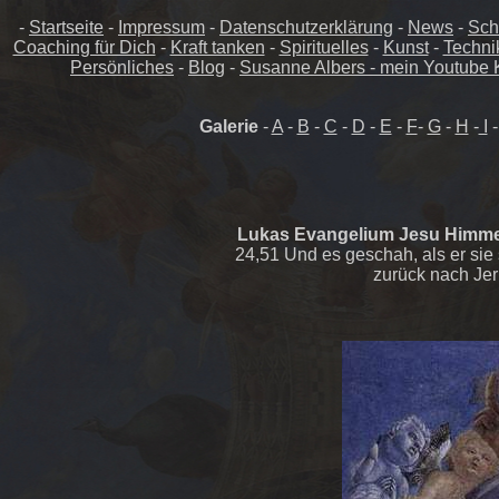
-
Startseite
-
Impressum
-
Datenschutzerklärung
-
News
-
Sch
Coaching für Dich
-
Kraft tanken
-
Spirituelles
-
Kunst
-
Techni
Persönliches
-
Blog
-
Susanne Albers - mein Youtube 
Galerie
-
A
-
B
-
C
-
D
-
E
-
F
-
G
-
H
-
I
Lukas Evangelium Jesu Himme
24,51 Und es geschah, als er sie
zurück nach Jer