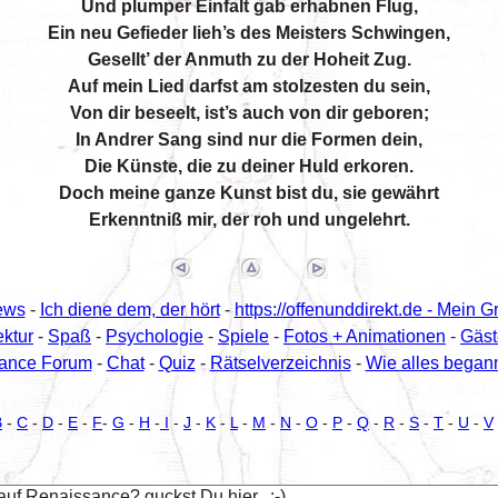
Und plumper Einfalt gab erhabnen Flug,
Ein neu Gefieder lieh’s des Meisters Schwingen,
Gesellt’ der Anmuth zu der Hoheit Zug.
Auf mein Lied darfst am stolzesten du sein,
Von dir beseelt, ist’s auch von dir geboren;
In Andrer Sang sind nur die Formen dein,
Die Künste, die zu deiner Huld erkoren.
Doch meine ganze Kunst bist du, sie gewährt
Erkenntniß mir, der roh und ungelehrt.
ews
-
Ich diene dem, der hört
-
https://offenunddirekt.de - Mein G
ektur
-
Spaß
-
Psychologie
-
Spiele
-
Fotos + Animationen
-
Gäs
ance Forum
-
Chat
-
Quiz
-
Rätselverzeichnis
-
Wie alles begann 
B
-
C
-
D
-
E
-
F
-
G
-
H
-
I
-
J
-
K
-
L
-
M
-
N
-
O
-
P
-
Q
-
R
-
S
-
T
-
U
-
V