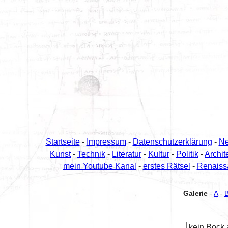
Startseite
-
Impressum
-
Datenschutzerklärung
-
N
Kunst
-
Technik
-
Literatur
-
Kultur
-
Politik
-
Archit
mein Youtube Kanal
-
erstes Rätsel
-
Renaiss
Galerie
-
A
-