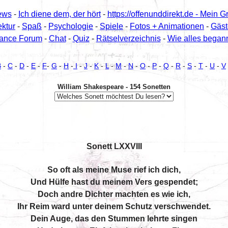
ews
-
Ich diene dem, der hört
-
https://offenunddirekt.de - Mein G
ektur
-
Spaß
-
Psychologie
-
Spiele
-
Fotos + Animationen
-
Gäs
ance Forum
-
Chat
-
Quiz
-
Rätselverzeichnis
-
Wie alles begann 
B
-
C
-
D
-
E
-
F
-
G
-
H
-
I
-
J
-
K
-
L
-
M
-
N
-
O
-
P
-
Q
-
R
-
S
-
T
-
U
-
V
William Shakespeare - 154 Sonetten
Sonett LXXVIII
So oft als meine Muse rief ich dich,
Und Hülfe hast du meinem Vers gespendet;
Doch andre Dichter machten es wie ich,
Ihr Reim ward unter deinem Schutz verschwendet.
Dein Auge, das den Stummen lehrte singen