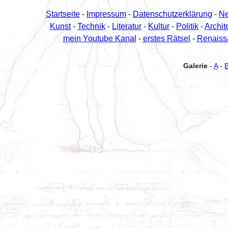
Startseite
-
Impressum
-
Datenschutzerklärung
-
N
Kunst
-
Technik
-
Literatur
-
Kultur
-
Politik
-
Archit
mein Youtube Kanal
-
erstes Rätsel
-
Renaiss
Galerie
-
A
-