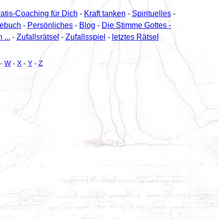
ratis-Coaching für Dich
-
Kraft tanken
-
Spirituelles
-
tebuch
-
Persönliches
-
Blog
-
Die Stimme Gottes -
...
-
Zufallsrätsel
-
Zufallsspiel
-
letztes Rätsel
-
W
-
X
-
Y
-
Z