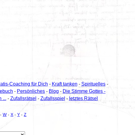
ratis-Coaching für Dich
-
Kraft tanken
-
Spirituelles
-
tebuch
-
Persönliches
-
Blog
-
Die Stimme Gottes -
...
-
Zufallsrätsel
-
Zufallsspiel
-
letztes Rätsel
-
W
-
X
-
Y
-
Z