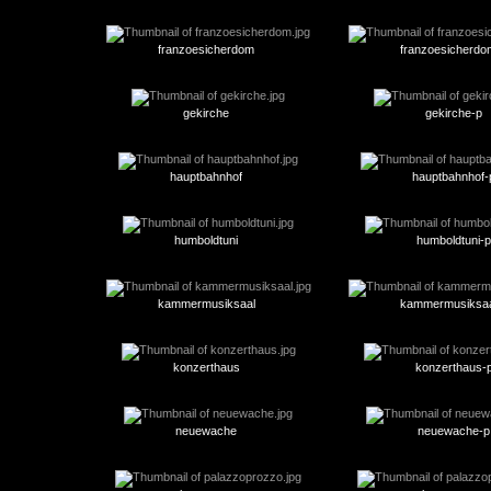
franzoesicherdom
franzoesicherdo
gekirche
gekirche-p
hauptbahnhof
hauptbahnhof-
humboldtuni
humboldtuni-p
kammermusiksaal
kammermusiksaa
konzerthaus
konzerthaus-
neuewache
neuewache-p