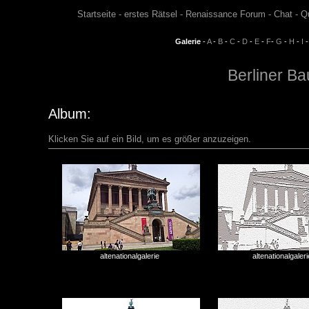
Startseite
-
erstes Rätsel
-
Renaissance Forum
-
Chat
-
Q
Galerie
-
A
-
B
-
C
-
D
-
E
-
F
-
G
-
H
-
I
Berliner B
Album:
Klicken Sie auf ein Bild, um es größer anzuzeigen.
altenationalgalerie
altenationalgaler