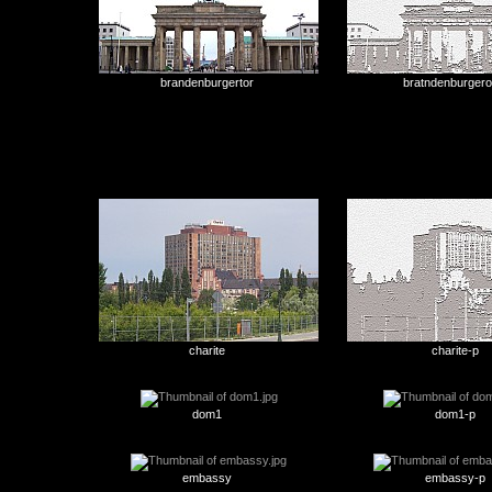
brandenburgertor
bratndenburgero
charite
charite-p
dom1
dom1-p
embassy
embassy-p