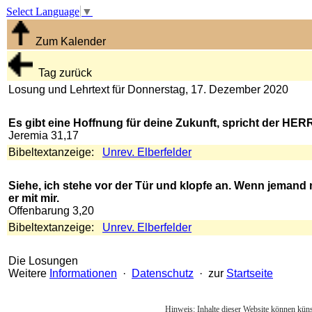
Select Language
▼
Zum Kalender
Tag zurück
Losung und Lehrtext für Donnerstag, 17. Dezember 2020
Es gibt eine Hoffnung für deine Zukunft, spricht der HER
Jeremia 31,17
Bibeltextanzeige:
Unrev. Elberfelder
Siehe, ich stehe vor der Tür und klopfe an. Wenn jemand
er mit mir.
Offenbarung 3,20
Bibeltextanzeige:
Unrev. Elberfelder
Die Losungen
Weitere
Informationen
·
Datenschutz
· zur
Startseite
Hinweis: Inhalte dieser Website können künst