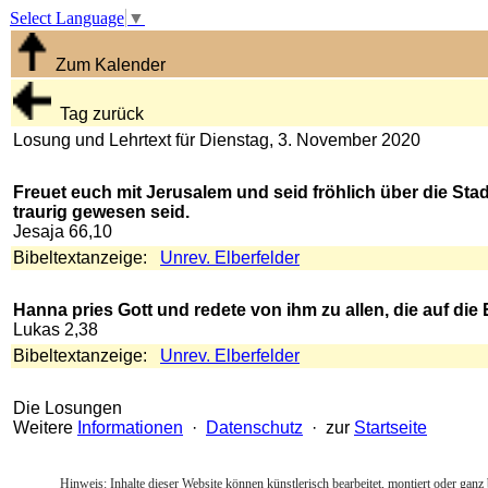
Select Language
▼
Zum Kalender
Tag zurück
Losung und Lehrtext für Dienstag, 3. November 2020
Freuet euch mit Jerusalem und seid fröhlich über die Stadt, a
traurig gewesen seid.
Jesaja 66,10
Bibeltextanzeige:
Unrev. Elberfelder
Hanna pries Gott und redete von ihm zu allen, die auf di
Lukas 2,38
Bibeltextanzeige:
Unrev. Elberfelder
Die Losungen
Weitere
Informationen
·
Datenschutz
· zur
Startseite
Hinweis: Inhalte dieser Website können künstlerisch bearbeitet, montiert oder ganz 