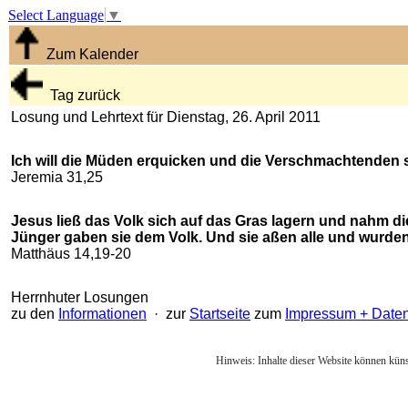
Select Language
▼
Zum Kalender
Tag zurück
Losung und Lehrtext für Dienstag, 26. April 2011
Ich will die Müden erquicken und die Verschmachtenden s
Jeremia 31,25
Jesus ließ das Volk sich auf das Gras lagern und nahm di
Jünger gaben sie dem Volk. Und sie aßen alle und wurden
Matthäus 14,19-20
Herrnhuter Losungen
zu den
Informationen
· zur
Startseite
zum
Impressum + Date
Hinweis: Inhalte dieser Website können künst