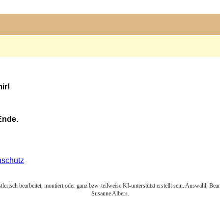
ir!
Ende.
nschutz
lerisch bearbeitet, montiert oder ganz bzw. teilweise KI-unterstützt erstellt sein. Auswahl, Be
Susanne Albers.