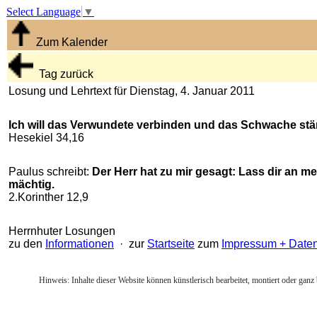
Select Language
▼
Zum Kalender
Tag zurück
Losung und Lehrtext für Dienstag, 4. Januar 2011
Ich will das Verwundete verbinden und das Schwache stä
Hesekiel 34,16
Paulus schreibt:
Der Herr hat zu mir gesagt: Lass dir an 
mächtig.
2.Korinther 12,9
Herrnhuter Losungen
zu den
Informationen
· zur
Startseite
zum
Impressum + Date
Hinweis: Inhalte dieser Website können künstlerisch bearbeitet, montiert oder ganz 