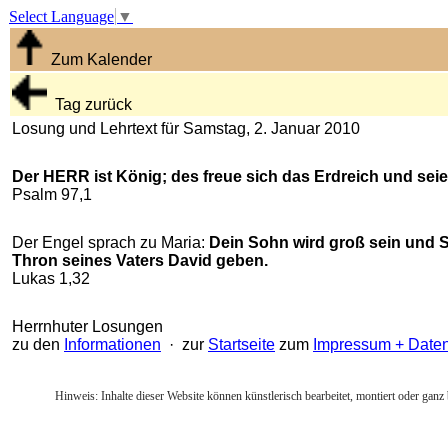
Select Language
▼
Zum Kalender
Tag zurück
Losung und Lehrtext für Samstag, 2. Januar 2010
Der HERR ist König; des freue sich das Erdreich und seien 
Psalm 97,1
Der Engel sprach zu Maria:
Dein Sohn wird groß sein und 
Thron seines Vaters David geben.
Lukas 1,32
Herrnhuter Losungen
zu den
Informationen
· zur
Startseite
zum
Impressum + Date
Hinweis: Inhalte dieser Website können künstlerisch bearbeitet, montiert oder ganz 