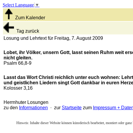
Select Language
▼
Zum Kalender
Tag zurück
Losung und Lehrtext für Freitag, 7. August 2009
Lobet, ihr Völker, unsern Gott, lasst seinen Ruhm weit er
nicht gleiten.
Psalm 66,8-9
Lasst das Wort Christi reichlich unter euch wohnen: Lehr
und geistlichen Liedern singt Gott dankbar in euren Herz
Kolosser 3,16
Herrnhuter Losungen
zu den
Informationen
· zur
Startseite
zum
Impressum + Date
Hinweis: Inhalte dieser Website können künstlerisch bearbeitet, montiert oder ganz 