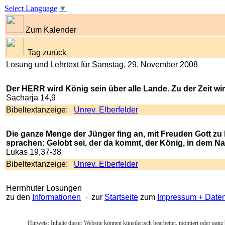
Select Language
▼
Zum Kalender
Tag zurück
Losung und Lehrtext für Samstag, 29. November 2008
Der HERR wird König sein über alle Lande. Zu der Zeit wi
Sacharja 14,9
Bibeltextanzeige:
Unrev. Elberfelder
Die ganze Menge der Jünger fing an, mit Freuden Gott zu l
sprachen: Gelobt sei, der da kommt, der König, in dem N
Lukas 19,37-38
Bibeltextanzeige:
Unrev. Elberfelder
Herrnhuter Losungen
zu den
Informationen
· zur
Startseite
zum
Impressum + Date
Hinweis: Inhalte dieser Website können künstlerisch bearbeitet, montiert oder ganz 