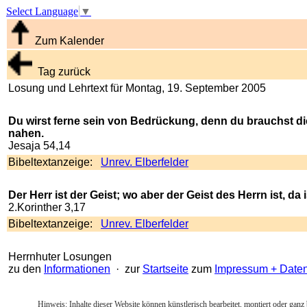
Select Language
▼
Zum Kalender
Tag zurück
Losung und Lehrtext für Montag, 19. September 2005
Du wirst ferne sein von Bedrückung, denn du brauchst dic
nahen.
Jesaja 54,14
Bibeltextanzeige:
Unrev. Elberfelder
Der Herr ist der Geist; wo aber der Geist des Herrn ist, da i
2.Korinther 3,17
Bibeltextanzeige:
Unrev. Elberfelder
Herrnhuter Losungen
zu den
Informationen
· zur
Startseite
zum
Impressum + Date
Hinweis: Inhalte dieser Website können künstlerisch bearbeitet, montiert oder ganz 