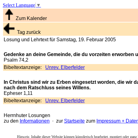
Select Language
▼
Zum Kalender
Tag zurück
Losung und Lehrtext für Samstag, 19. Februar 2005
Gedenke an deine Gemeinde, die du vorzeiten erworben und
Psalm 74,2
Bibeltextanzeige:
Unrev. Elberfelder
In Christus sind wir zu Erben eingesetzt worden, die wir 
nach dem Ratschluss seines Willens.
Epheser 1,11
Bibeltextanzeige:
Unrev. Elberfelder
Herrnhuter Losungen
zu den
Informationen
· zur
Startseite
zum
Impressum + Date
Hinweis: Inhalte dieser Website können künstlerisch bearbeitet, montiert oder ganz 