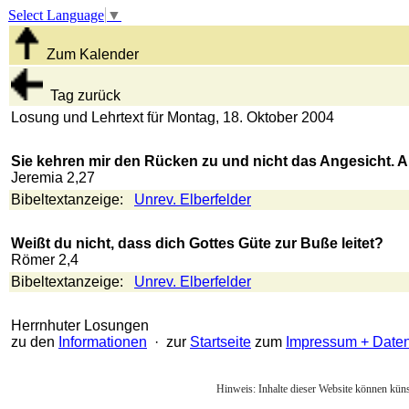
Select Language
▼
Zum Kalender
Tag zurück
Losung und Lehrtext für Montag, 18. Oktober 2004
Sie kehren mir den Rücken zu und nicht das Angesicht. Ab
Jeremia 2,27
Bibeltextanzeige:
Unrev. Elberfelder
Weißt du nicht, dass dich Gottes Güte zur Buße leitet?
Römer 2,4
Bibeltextanzeige:
Unrev. Elberfelder
Herrnhuter Losungen
zu den
Informationen
· zur
Startseite
zum
Impressum + Date
Hinweis: Inhalte dieser Website können künst