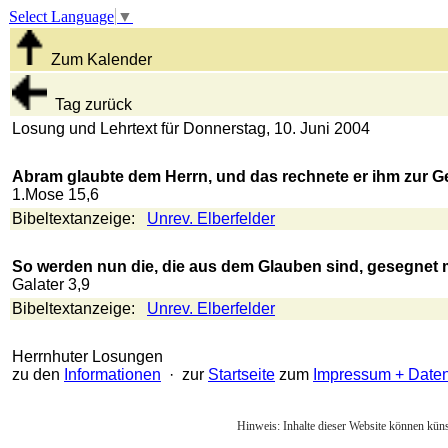
Select Language
▼
Zum Kalender
Tag zurück
Losung und Lehrtext für Donnerstag, 10. Juni 2004
Abram glaubte dem Herrn, und das rechnete er ihm zur Ge
1.Mose 15,6
Bibeltextanzeige:
Unrev. Elberfelder
So werden nun die, die aus dem Glauben sind, gesegnet
Galater 3,9
Bibeltextanzeige:
Unrev. Elberfelder
Herrnhuter Losungen
zu den
Informationen
· zur
Startseite
zum
Impressum + Date
Hinweis: Inhalte dieser Website können künst