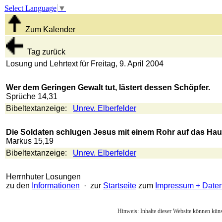
Select Language
▼
Zum Kalender
Tag zurück
Losung und Lehrtext für Freitag, 9. April 2004
Wer dem Geringen Gewalt tut, lästert dessen Schöpfer.
Sprüche 14,31
Bibeltextanzeige:
Unrev. Elberfelder
Die Soldaten schlugen Jesus mit einem Rohr auf das Haupt
Markus 15,19
Bibeltextanzeige:
Unrev. Elberfelder
Herrnhuter Losungen
zu den
Informationen
· zur
Startseite
zum
Impressum + Date
Hinweis: Inhalte dieser Website können künst