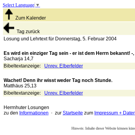
Select Language
▼
Zum Kalender
Tag zurück
Losung und Lehrtext für Donnerstag, 5. Februar 2004
Es wird ein einziger Tag sein - er ist dem Herrn bekannt! 
Sacharja 14,7
Bibeltextanzeige:
Unrev. Elberfelder
Wachet! Denn ihr wisst weder Tag noch Stunde.
Matthäus 25,13
Bibeltextanzeige:
Unrev. Elberfelder
Herrnhuter Losungen
zu den
Informationen
· zur
Startseite
zum
Impressum + Date
Hinweis: Inhalte dieser Website können künst