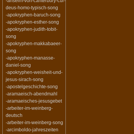
-anselm-von-canterbury-cur-
deus-homo-typisch-song
-apokryphen-baruch-song
-apokryphen-esther-song
-apokryphen-judith-tobit-
song
-apokryphen-makkabaeer-
song
-apokryphen-manasse-
daniel-song
-apokryphen-weisheit-und-
jesus-sirach-song
-apostelgeschichte-song
-aramaeisch-abendmahl
-aramaeisches-jesusgebet
-arbeiter-im-weinberg-
deutsch
-arbeiter-im-weinberg-song
-arcimboldo-jahreszeiten