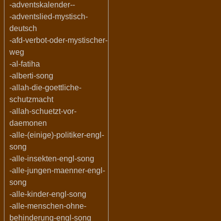
-adventskalender--
-adventslied-mystisch-
deutsch
-afd-verbot-oder-mystischer-
weg
-al-fatiha
-alberti-song
-allah-die-goettliche-
schutzmacht
-allah-schuetzt-vor-
daemonen
-alle-(einige)-politiker-engl-
song
-alle-insekten-engl-song
-alle-jungen-maenner-engl-
song
-alle-kinder-engl-song
-alle-menschen-ohne-
behinderung-engl-song