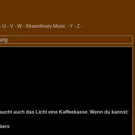
-
U
-
V
-
W
-
Xtraordinary Music
-
Y
-
Z
-
urig
raucht auch das Licht eine Kaffeekasse. Wenn du kannst:
bers