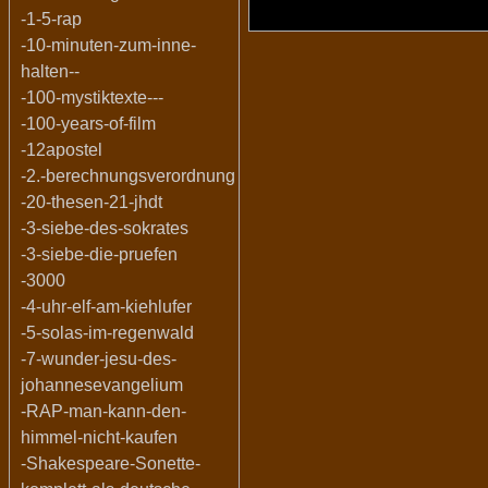
-1-5-rap
-10-minuten-zum-inne-
halten--
-100-mystiktexte---
-100-years-of-film
-12apostel
-2.-berechnungsverordnung
-20-thesen-21-jhdt
-3-siebe-des-sokrates
-3-siebe-die-pruefen
-3000
-4-uhr-elf-am-kiehlufer
-5-solas-im-regenwald
-7-wunder-jesu-des-
johannesevangelium
-RAP-man-kann-den-
himmel-nicht-kaufen
-Shakespeare-Sonette-