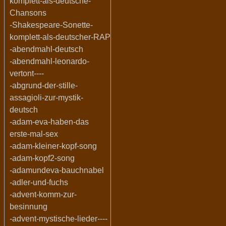
komplett-als-deutsche-
Chansons
-Shakespeare-Sonette-
komplett-als-deutscher-RAP
-abendmahl-deutsch
-abendmahl-leonardo-
vertont----
-abgrund-der-stille-
assagioli-zur-mystik-
deutsch
-adam-eva-haben-das
erste-mal-sex
-adam-kleiner-kopf-song
-adam-kopf2-song
-adamundeva-bauchnabel
-adler-und-fuchs
-advent-komm-zur-
besinnung
-advent-mystische-lieder----