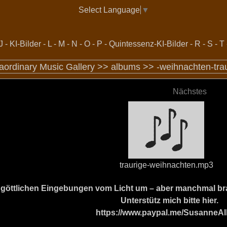
Select Language
▼
J
-
KI-Bilder
-
L
-
M
-
N
-
O
-
P
-
Quintessenz-KI-Bilder
-
R
-
S
-
T
raordinary Music Gallery >>
albums
>>
-weihnachten-tra
Nächstes
traurige-weihnachten.mp3
ine göttlichen Eingebungen vom Licht um – aber manchmal b
Unterstütz mich bitte hier.
https://www.paypal.me/SusanneAl