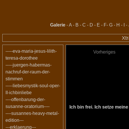
Galerie
-
A
-
B
-
C
-
D
-
E
-
F
-
G
-
H
-
I
-
Xt
-----eva-maria-jesus-lilith-
Vorheriges
teresa-dorothee
-----juergen-habermas-
nachruf-der-raum-der-
stimmen
-----liebesmystik-soul-oper-
II-ichbinliebe
----offenbarung-der-
susanne-oratorium----
Ich bin frei. Ich setze me
----susannes-heavy-metal-
edition---
---erklaerung---