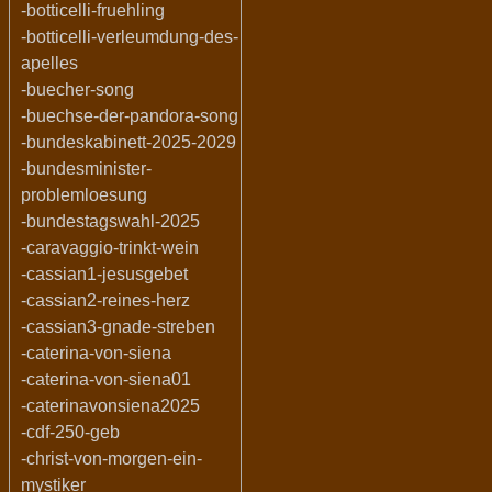
-botticelli-fruehling
-botticelli-verleumdung-des-
apelles
-buecher-song
-buechse-der-pandora-song
-bundeskabinett-2025-2029
-bundesminister-
problemloesung
-bundestagswahl-2025
-caravaggio-trinkt-wein
-cassian1-jesusgebet
-cassian2-reines-herz
-cassian3-gnade-streben
-caterina-von-siena
-caterina-von-siena01
-caterinavonsiena2025
-cdf-250-geb
-christ-von-morgen-ein-
mystiker