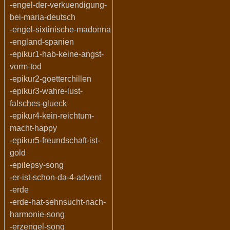
-engel-der-verkuendigung-
bei-maria-deutsch
-engel-sixtinische-madonna
-england-spanien
-epikur1-hab-keine-angst-
vorm-tod
-epikur2-goetterchillen
-epikur3-wahre-lust-
falsches-glueck
-epikur4-kein-reichtum-
macht-happy
-epikur5-freundschaft-ist-
gold
-epilepsy-song
-er-ist-schon-da-4-advent
-erde
-erde-hat-sehnsucht-nach-
harmonie-song
-erzengel-song