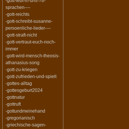
-gott-lebt-in-uns-76-
sprachen----
-gott-reichts
-gott-schreibt-susanne-
persoenliche-lieder----
-gott-straft-nicht
-gott-vertraut-euch-noch-
immer
-gott-wird-mensch-theosis-
athanasius-song
-gott-zu-kriegen
-gott-zufrieden-und-spielt
-gottes-alltag
-gottesgeburt2024
-gottnatur
-gottruft
-gottundmeinehand
-gregorianisch
-griechische-sagen-