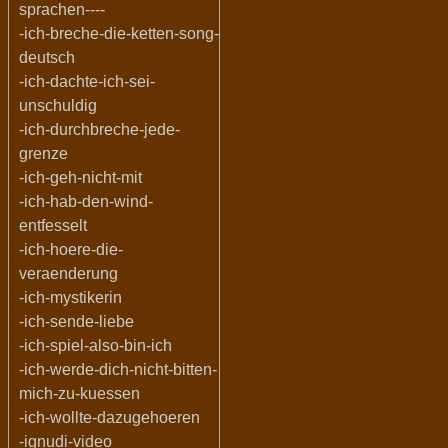
sprachen----
-ich-breche-die-ketten-song-
deutsch
-ich-dachte-ich-sei-
unschuldig
-ich-durchbreche-jede-
grenze
-ich-geh-nicht-mit
-ich-hab-den-wind-
entfesselt
-ich-hoere-die-
veraenderung
-ich-mystikerin
-ich-sende-liebe
-ich-spiel-also-bin-ich
-ich-werde-dich-nicht-bitten-
mich-zu-kuessen
-ich-wollte-dazugehoeren
-ignudi-video