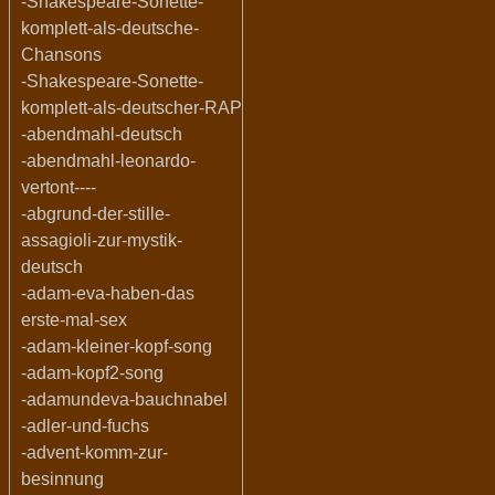
-Shakespeare-Sonette-
komplett-als-deutsche-
Chansons
-Shakespeare-Sonette-
komplett-als-deutscher-RAP
-abendmahl-deutsch
-abendmahl-leonardo-
vertont----
-abgrund-der-stille-
assagioli-zur-mystik-
deutsch
-adam-eva-haben-das
erste-mal-sex
-adam-kleiner-kopf-song
-adam-kopf2-song
-adamundeva-bauchnabel
-adler-und-fuchs
-advent-komm-zur-
besinnung