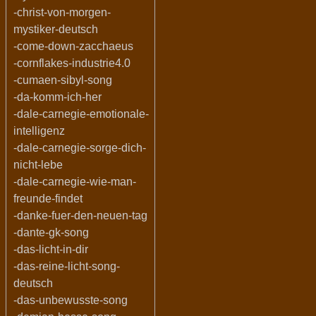
-christ-von-morgen-
mystiker-deutsch
-come-down-zacchaeus
-cornflakes-industrie4.0
-cumaen-sibyl-song
-da-komm-ich-her
-dale-carnegie-emotionale-
intelligenz
-dale-carnegie-sorge-dich-
nicht-lebe
-dale-carnegie-wie-man-
freunde-findet
-danke-fuer-den-neuen-tag
-dante-gk-song
-das-licht-in-dir
-das-reine-licht-song-
deutsch
-das-unbewusste-song