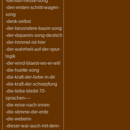
-demian-hesse-song
-den-ersten-schritt-wagen-
song
-denk-selbst
-der-besondere-baum-song
-der-dopamin-song-deutsch
-der-himmel-ist-hier
-der-wahrheit-auf-der-spur-
logik
-der-wind-blaest-wo-er-will
-die-huette-song
-die-kraft-der-liebe-in-dir
-die-kraft-der-schoepfung
-die-liebe-bleibt-70-
sprachen----
-die-reise-nach-innen
-die-stimme-der-erde
-die-weberin
-dieser-war-auch-mit-dem-