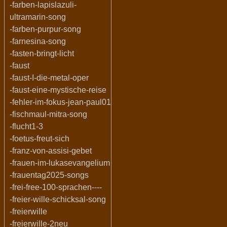
-farben-lapislazuli-
ultramarin-song
-farben-purpur-song
-farnesina-song
-fasten-bringt-licht
-faust
-faust-I-die-metal-oper
-faust-eine-mystische-reise
-fehler-im-fokus-jean-paul01
-fischmaul-mitra-song
-flucht1-3
-foetus-freut-sich
-franz-von-assisi-gebet
-frauen-im-lukasevangelium
-frauentag2025-songs
-frei-free-100-sprachen----
-freier-wille-schicksal-song
-freierwille
-freierwille-2neu