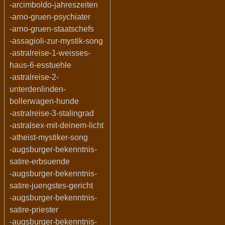
-arcimboldo-jahreszeiten
-arno-gruen-psychiater
-arno-gruen-staatschefs
-assagioli-zur-mystik-song
-astralreise-1-weisses-
haus-6-esstuehle
-astralreise-2-
unterdenlinden-
bollerwagen-hunde
-astralreise-3-stalingrad
-astralsex-mit-deinem-licht
-atheist-mystiker-song
-augsburger-bekenntnis-
satire-erbsuende
-augsburger-bekenntnis-
satire-juengstes-gericht
-augsburger-bekenntnis-
satire-priester
-augsburger-bekenntnis-