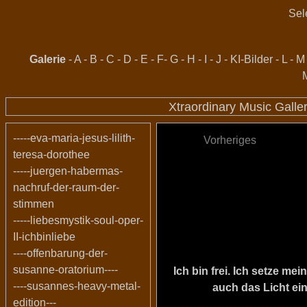
Sel
Galerie
-
A
-
B
-
C
-
D
-
E
-
F
-
G
-
H
-
I
-
J
-
KI-Bilder
-
L
-
M
Xtraordinary Music Galle
-----eva-maria-jesus-lilith-
Vorheriges
teresa-dorothee
-----juergen-habermas-
nachruf-der-raum-der-
stimmen
-----liebesmystik-soul-oper-
II-ichbinliebe
----offenbarung-der-
susanne-oratorium----
Ich bin frei. Ich setze m
----susannes-heavy-metal-
auch das Licht ein
edition---