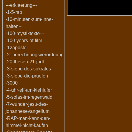
---erklaerung---
-1-5-rap
-10-minuten-zum-inne-
halten--
-100-mystiktexte---
-100-years-of-film
-12apostel
-2.-berechnungsverordnung
-20-thesen-21-jhdt
-3-siebe-des-sokrates
-3-siebe-die-pruefen
-3000
-4-uhr-elf-am-kiehlufer
-5-solas-im-regenwald
-7-wunder-jesu-des-
johannesevangelium
-RAP-man-kann-den-
himmel-nicht-kaufen