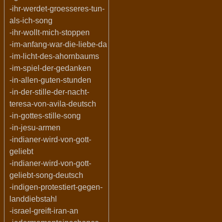
-ihr-werdet-groesseres-tun-
als-ich-song
-ihr-wollt-mich-stoppen
-im-anfang-war-die-liebe-da
-im-licht-des-ahornbaums
-im-spiel-der-gedanken
-in-allen-guten-stunden
-in-der-stille-der-nacht-
teresa-von-avila-deutsch
-in-gottes-stille-song
-in-jesu-armen
-indianer-wird-von-gott-
geliebt
-indianer-wird-von-gott-
geliebt-song-deutsch
-indigen-protestiert-gegen-
landdiebstahl
-israel-greift-iran-an