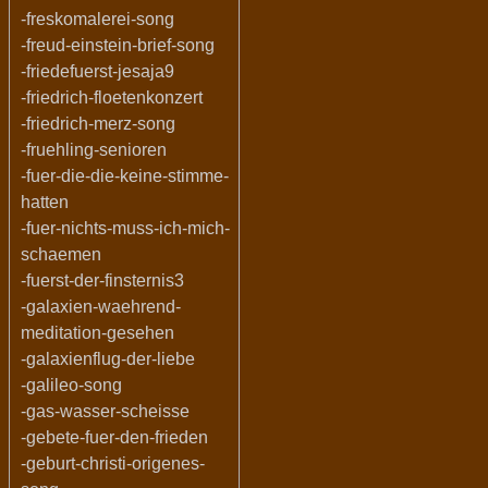
-freskomalerei-song
-freud-einstein-brief-song
-friedefuerst-jesaja9
-friedrich-floetenkonzert
-friedrich-merz-song
-fruehling-senioren
-fuer-die-die-keine-stimme-
hatten
-fuer-nichts-muss-ich-mich-
schaemen
-fuerst-der-finsternis3
-galaxien-waehrend-
meditation-gesehen
-galaxienflug-der-liebe
-galileo-song
-gas-wasser-scheisse
-gebete-fuer-den-frieden
-geburt-christi-origenes-