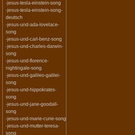
-jesus-tesla-einstein-song
-jesus-tesla-einstein-song-
deutsch
-jesus-und-ada-lovelace-
song
-jesus-und-carl-benz-song
-jesus-und-charles-darwin-
song
-jesus-und-florence-
nightingale-song
-jesus-und-galileo-galilei-
song
-jesus-und-hippokrates-
song
-jesus-und-jane-goodall-
song
-jesus-und-marie-curie-song
-jesus-und-mutter-teresa-
song