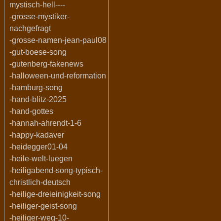
mystisch-hell----
-grosse-mystiker-
nachgefragt
-grosse-namen-jean-paul08
-gut-boese-song
-gutenberg-fakenews
-halloween-und-reformation
-hamburg-song
-hand-blitz-2025
-hand-gottes
-hannah-ahrendt-1-6
-happy-kadaver
-heidegger01-04
-heile-welt-luegen
-heiligabend-song-typisch-
christlich-deutsch
-heilige-dreieinigkeit-song
-heiliger-geist-song
-heiliger-weg-10-