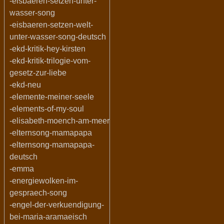
-eisbaeren-setzen-unter-
wasser-song
-eisbaeren-setzen-welt-
unter-wasser-song-deutsch
-ekd-kritik-hey-kirsten
-ekd-kritik-trilogie-vom-
gesetz-zur-liebe
-ekd-neu
-elemente-meiner-seele
-elements-of-my-soul
-elisabeth-moench-am-meer
-elternsong-mamapapa
-elternsong-mamapapa-
deutsch
-emma
-energiewolken-im-
gespraech-song
-engel-der-verkuendigung-
bei-maria-aramaeisch