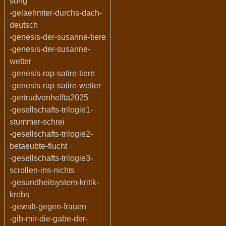
song
-gelaehmter-durchs-dach-
deutsch
-genesis-der-susanne-tiere
-genesis-der-susanne-
wetter
-genesis-rap-satire-tiere
-genesis-rap-satire-wetter
-gertrudvonhelfta2025
-gesellschafts-trilogie1-
stummer-schrei
-gesellschafts-trilogie2-
betaeubte-flucht
-gesellschafts-trilogie3-
scrollen-ins-nichts
-gesundheitsystem-kritik-
krebs
-gewalt-gegen-frauen
-gib-mir-die-gabe-der-