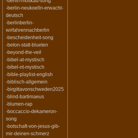
-berlin-moskau-song
-berlin-neukoelln-erwacht-
deutsch
-berlinberlin-
wirfahrennachberlin
-bescheidenheit-song
-beton-statt-blueten
-beyond-the-veil
-bibel-at-mystisch
-bibel-nt-mystisch
-bible-playlist-english
-biblisch-allgemein
-birgittavonschweden2025
-blind-bartimaeus
-blumen-rap
-boccaccio-dekameron-
song
-botschaft-von-jesus-gib-
mir-deinen-schmerz