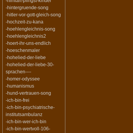
-himfart-pfingst-kinder
-hintergruende-song
-hitler-vor-gott-gleich-song
-hochzeit-zu-kana
-hoehlengleichnis-song
-hoehlengleichnis2
-hoert-ihr-uns-endlich
-hoeschenmaler
-hohelied-der-liebe
-hohelied-der-liebe-30-
sprachen----
-homer-odyssee
-humanismus
-hund-vertrauen-song
-ich-bin-frei
-ich-bin-psychiatrische-
institutsambulanz
-ich-bin-wer-ich-bin
-ich-bin-wertvoll-106-