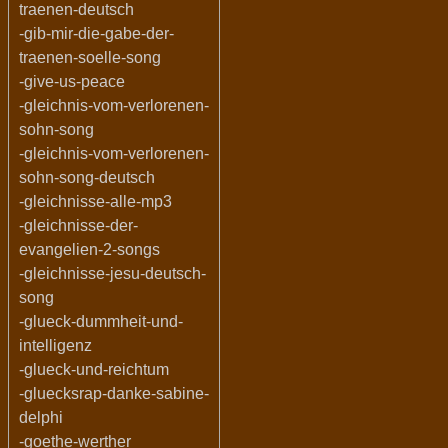
traenen-deutsch
-gib-mir-die-gabe-der-
traenen-soelle-song
-give-us-peace
-gleichnis-vom-verlorenen-
sohn-song
-gleichnis-vom-verlorenen-
sohn-song-deutsch
-gleichnisse-alle-mp3
-gleichnisse-der-
evangelien-2-songs
-gleichnisse-jesu-deutsch-
song
-glueck-dummheit-und-
intelligenz
-glueck-und-reichtum
-gluecksrap-danke-sabine-
delphi
-goethe-werther