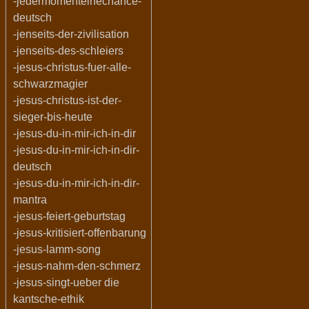
-jedermomenteinechance-
deutsch
-jenseits-der-zivilisation
-jenseits-des-schleiers
-jesus-christus-fuer-alle-
schwarzmagier
-jesus-christus-ist-der-
sieger-bis-heute
-jesus-du-in-mir-ich-in-dir
-jesus-du-in-mir-ich-in-dir-
deutsch
-jesus-du-in-mir-ich-in-dir-
mantra
-jesus-feiert-geburtstag
-jesus-kritisiert-offenbarung
-jesus-lamm-song
-jesus-nahm-den-schmerz
-jesus-singt-ueber die
kantsche-ethik