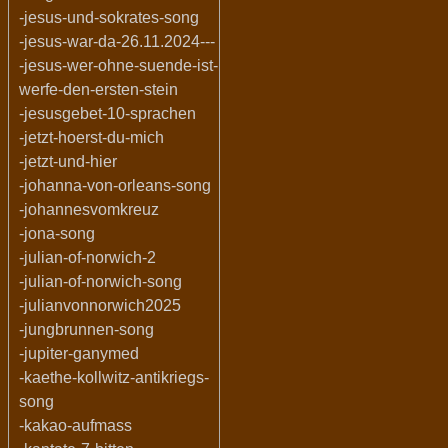
-jesus-und-sokrates-song
-jesus-war-da-26.11.2024---
-jesus-wer-ohne-suende-ist-
werfe-den-ersten-stein
-jesusgebet-10-sprachen
-jetzt-hoerst-du-mich
-jetzt-und-hier
-johanna-von-orleans-song
-johannesvomkreuz
-jona-song
-julian-of-norwich-2
-julian-of-norwich-song
-julianvonnorwich2025
-jungbrunnen-song
-jupiter-ganymed
-kaethe-kollwitz-antikriegs-
song
-kakao-aufmass