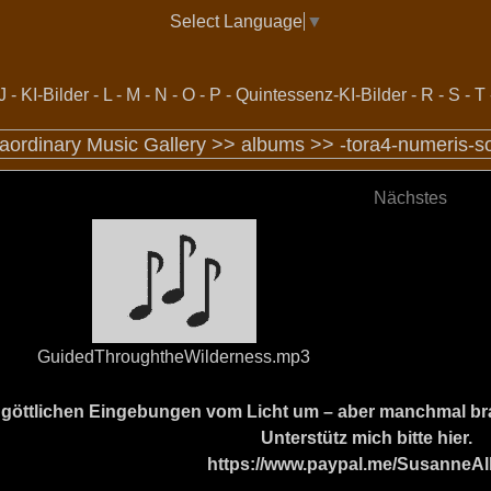
Select Language
▼
J
-
KI-Bilder
-
L
-
M
-
N
-
O
-
P
-
Quintessenz-KI-Bilder
-
R
-
S
-
T
raordinary Music Gallery >>
albums
>>
-tora4-numeris-s
Nächstes
GuidedThroughtheWilderness.mp3
ine göttlichen Eingebungen vom Licht um – aber manchmal b
Unterstütz mich bitte hier.
https://www.paypal.me/SusanneAl