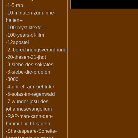
-1-5-rap
-10-minuten-zum-inne-
halten--
-100-mystiktexte---
-100-years-of-film
-12apostel
-2.-berechnungsverordnung
-20-thesen-21-jhdt
-3-siebe-des-sokrates
-3-siebe-die-pruefen
-3000
-4-uhr-elf-am-kiehlufer
-5-solas-im-regenwald
-7-wunder-jesu-des-
johannesevangelium
-RAP-man-kann-den-
himmel-nicht-kaufen
-Shakespeare-Sonette-