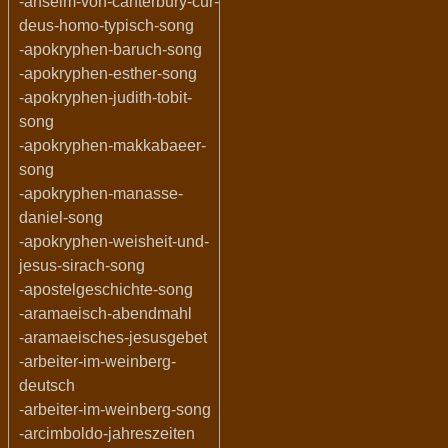
-anselm-von-canterbury-cur-
deus-homo-typisch-song
-apokryphen-baruch-song
-apokryphen-esther-song
-apokryphen-judith-tobit-
song
-apokryphen-makkabaeer-
song
-apokryphen-manasse-
daniel-song
-apokryphen-weisheit-und-
jesus-sirach-song
-apostelgeschichte-song
-aramaeisch-abendmahl
-aramaeisches-jesusgebet
-arbeiter-im-weinberg-
deutsch
-arbeiter-im-weinberg-song
-arcimboldo-jahreszeiten