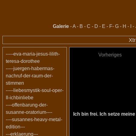
Galerie
-
A
-
B
-
C
-
D
-
E
-
F
-
G
-
H
-
I
-
Xt
-----eva-maria-jesus-lilith-
Vorheriges
teresa-dorothee
-----juergen-habermas-
nachruf-der-raum-der-
stimmen
-----liebesmystik-soul-oper-
II-ichbinliebe
----offenbarung-der-
susanne-oratorium----
Ich bin frei. Ich setze me
----susannes-heavy-metal-
edition---
---erklaerung---