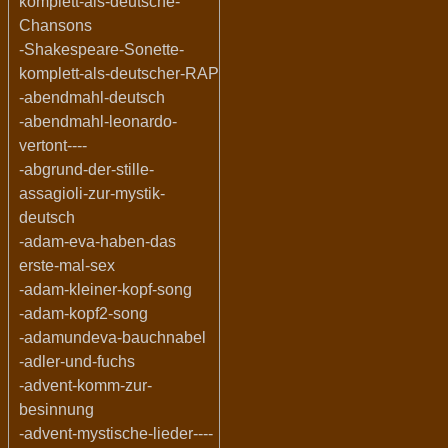
komplett-als-deutsche-
Chansons
-Shakespeare-Sonette-
komplett-als-deutscher-RAP
-abendmahl-deutsch
-abendmahl-leonardo-
vertont----
-abgrund-der-stille-
assagioli-zur-mystik-
deutsch
-adam-eva-haben-das
erste-mal-sex
-adam-kleiner-kopf-song
-adam-kopf2-song
-adamundeva-bauchnabel
-adler-und-fuchs
-advent-komm-zur-
besinnung
-advent-mystische-lieder----