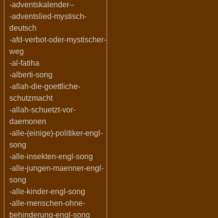
-adventskalender--
-adventslied-mystisch-
deutsch
-afd-verbot-oder-mystischer-
weg
-al-fatiha
-alberti-song
-allah-die-goettliche-
schutzmacht
-allah-schuetzt-vor-
daemonen
-alle-(einige)-politiker-engl-
song
-alle-insekten-engl-song
-alle-jungen-maenner-engl-
song
-alle-kinder-engl-song
-alle-menschen-ohne-
behinderung-engl-song