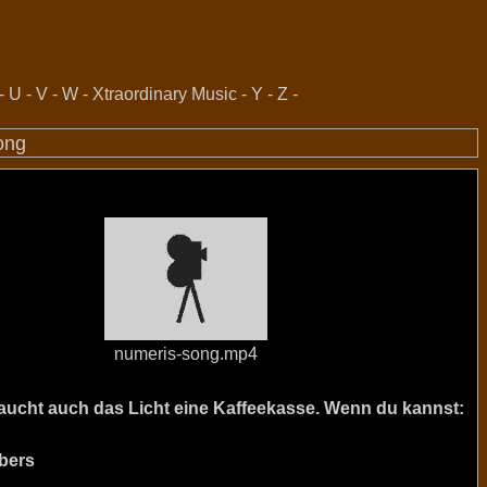
-
U
-
V
-
W
-
Xtraordinary Music
-
Y
-
Z
-
ong
numeris-song.mp4
raucht auch das Licht eine Kaffeekasse. Wenn du kannst:
bers