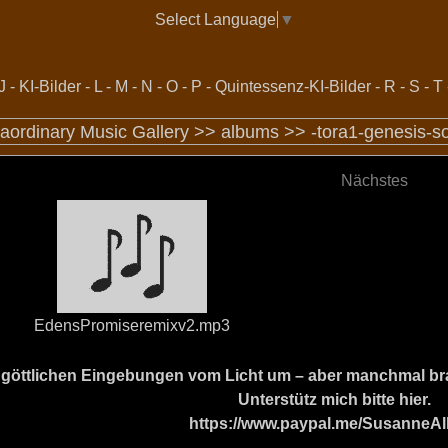
Select Language
▼
J
-
KI-Bilder
-
L
-
M
-
N
-
O
-
P
-
Quintessenz-KI-Bilder
-
R
-
S
-
T
raordinary Music Gallery >>
albums
>>
-tora1-genesis-s
Nächstes
EdensPromiseremixv2.mp3
ine göttlichen Eingebungen vom Licht um – aber manchmal b
Unterstütz mich bitte hier.
https://www.paypal.me/SusanneAl