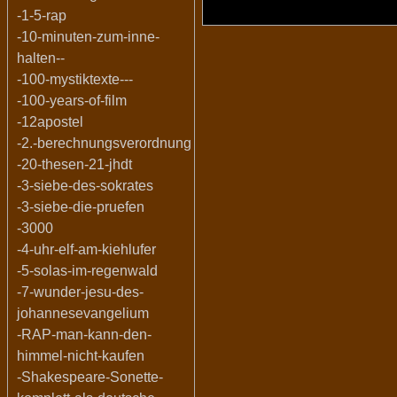
-1-5-rap
-10-minuten-zum-inne-
halten--
-100-mystiktexte---
-100-years-of-film
-12apostel
-2.-berechnungsverordnung
-20-thesen-21-jhdt
-3-siebe-des-sokrates
-3-siebe-die-pruefen
-3000
-4-uhr-elf-am-kiehlufer
-5-solas-im-regenwald
-7-wunder-jesu-des-
johannesevangelium
-RAP-man-kann-den-
himmel-nicht-kaufen
-Shakespeare-Sonette-