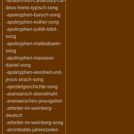
-anselm-von-canterbury-cur-
deus-homo-typisch-song
-apokryphen-baruch-song
-apokryphen-esther-song
-apokryphen-judith-tobit-
song
-apokryphen-makkabaeer-
song
-apokryphen-manasse-
daniel-song
-apokryphen-weisheit-und-
jesus-sirach-song
-apostelgeschichte-song
-aramaeisch-abendmahl
-aramaeisches-jesusgebet
-arbeiter-im-weinberg-
deutsch
-arbeiter-im-weinberg-song
-arcimboldo-jahreszeiten