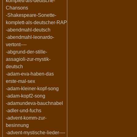
komplett-als-deutsche-
Chansons
-Shakespeare-Sonette-
komplett-als-deutscher-RAP
-abendmahl-deutsch
-abendmahl-leonardo-
vertont----
-abgrund-der-stille-
assagioli-zur-mystik-
deutsch
-adam-eva-haben-das
erste-mal-sex
-adam-kleiner-kopf-song
-adam-kopf2-song
-adamundeva-bauchnabel
-adler-und-fuchs
-advent-komm-zur-
besinnung
-advent-mystische-lieder----