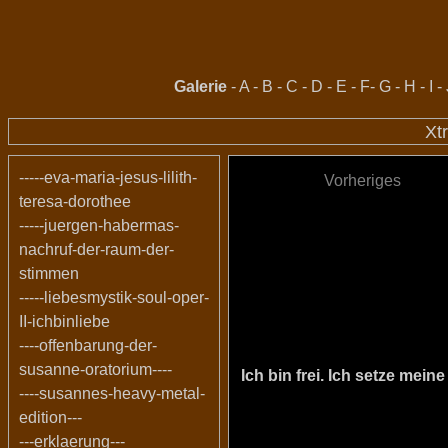
Galerie
-
A
-
B
-
C
-
D
-
E
-
F
-
G
-
H
-
I
-
Xt
-----eva-maria-jesus-lilith-
Vorheriges
teresa-dorothee
-----juergen-habermas-
nachruf-der-raum-der-
stimmen
-----liebesmystik-soul-oper-
II-ichbinliebe
----offenbarung-der-
susanne-oratorium----
Ich bin frei. Ich setze me
----susannes-heavy-metal-
edition---
---erklaerung---