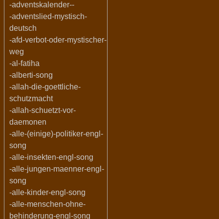
-adventskalender--
-adventslied-mystisch-
deutsch
-afd-verbot-oder-mystischer-
weg
-al-fatiha
-alberti-song
-allah-die-goettliche-
schutzmacht
-allah-schuetzt-vor-
daemonen
-alle-(einige)-politiker-engl-
song
-alle-insekten-engl-song
-alle-jungen-maenner-engl-
song
-alle-kinder-engl-song
-alle-menschen-ohne-
behinderung-engl-song