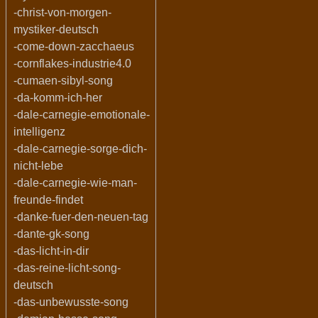
-christ-von-morgen-
mystiker-deutsch
-come-down-zacchaeus
-cornflakes-industrie4.0
-cumaen-sibyl-song
-da-komm-ich-her
-dale-carnegie-emotionale-
intelligenz
-dale-carnegie-sorge-dich-
nicht-lebe
-dale-carnegie-wie-man-
freunde-findet
-danke-fuer-den-neuen-tag
-dante-gk-song
-das-licht-in-dir
-das-reine-licht-song-
deutsch
-das-unbewusste-song