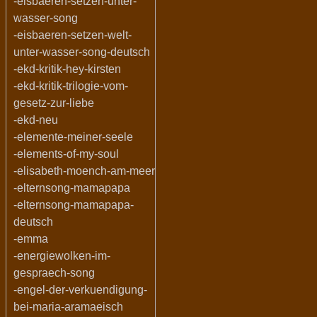
-eisbaeren-setzen-unter-
wasser-song
-eisbaeren-setzen-welt-
unter-wasser-song-deutsch
-ekd-kritik-hey-kirsten
-ekd-kritik-trilogie-vom-
gesetz-zur-liebe
-ekd-neu
-elemente-meiner-seele
-elements-of-my-soul
-elisabeth-moench-am-meer
-elternsong-mamapapa
-elternsong-mamapapa-
deutsch
-emma
-energiewolken-im-
gespraech-song
-engel-der-verkuendigung-
bei-maria-aramaeisch