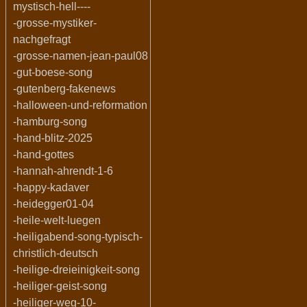
mystisch-hell----
-grosse-mystiker-
nachgefragt
-grosse-namen-jean-paul08
-gut-boese-song
-gutenberg-fakenews
-halloween-und-reformation
-hamburg-song
-hand-blitz-2025
-hand-gottes
-hannah-ahrendt-1-6
-happy-kadaver
-heidegger01-04
-heile-welt-luegen
-heiligabend-song-typisch-
christlich-deutsch
-heilige-dreieinigkeit-song
-heiliger-geist-song
-heiliger-weg-10-