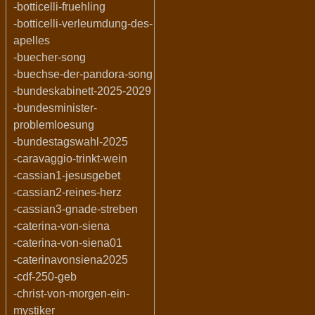
-botticelli-fruehling
-botticelli-verleumdung-des-
apelles
-buecher-song
-buechse-der-pandora-song
-bundeskabinett-2025-2029
-bundesminister-
problemloesung
-bundestagswahl-2025
-caravaggio-trinkt-wein
-cassian1-jesusgebet
-cassian2-reines-herz
-cassian3-gnade-streben
-caterina-von-siena
-caterina-von-siena01
-caterinavonsiena2025
-cdf-250-geb
-christ-von-morgen-ein-
mystiker