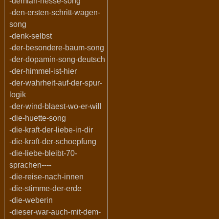
-demian-hesse-song
-den-ersten-schritt-wagen-
song
-denk-selbst
-der-besondere-baum-song
-der-dopamin-song-deutsch
-der-himmel-ist-hier
-der-wahrheit-auf-der-spur-
logik
-der-wind-blaest-wo-er-will
-die-huette-song
-die-kraft-der-liebe-in-dir
-die-kraft-der-schoepfung
-die-liebe-bleibt-70-
sprachen----
-die-reise-nach-innen
-die-stimme-der-erde
-die-weberin
-dieser-war-auch-mit-dem-