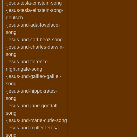
-jesus-tesla-einstein-song
-jesus-tesla-einstein-song-
deutsch
-jesus-und-ada-lovelace-
song
-jesus-und-carl-benz-song
-jesus-und-charles-darwin-
song
-jesus-und-florence-
nightingale-song
-jesus-und-galileo-galilei-
song
-jesus-und-hippokrates-
song
-jesus-und-jane-goodall-
song
-jesus-und-marie-curie-song
-jesus-und-mutter-teresa-
song