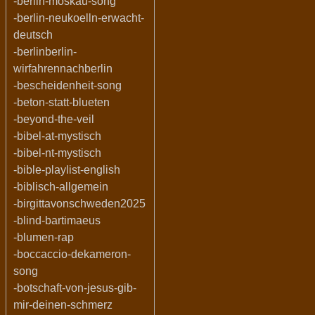
-berlin-moskau-song
-berlin-neukoelln-erwacht-
deutsch
-berlinberlin-
wirfahrennachberlin
-bescheidenheit-song
-beton-statt-blueten
-beyond-the-veil
-bibel-at-mystisch
-bibel-nt-mystisch
-bible-playlist-english
-biblisch-allgemein
-birgittavonschweden2025
-blind-bartimaeus
-blumen-rap
-boccaccio-dekameron-
song
-botschaft-von-jesus-gib-
mir-deinen-schmerz