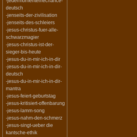
-jedermomenteinechance-
deutsch
-jenseits-der-zivilisation
-jenseits-des-schleiers
-jesus-christus-fuer-alle-
schwarzmagier
-jesus-christus-ist-der-
sieger-bis-heute
-jesus-du-in-mir-ich-in-dir
-jesus-du-in-mir-ich-in-dir-
deutsch
-jesus-du-in-mir-ich-in-dir-
mantra
-jesus-feiert-geburtstag
-jesus-kritisiert-offenbarung
-jesus-lamm-song
-jesus-nahm-den-schmerz
-jesus-singt-ueber die
kantsche-ethik