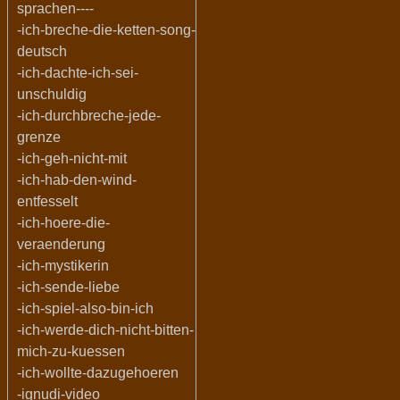
sprachen----
-ich-breche-die-ketten-song-
deutsch
-ich-dachte-ich-sei-
unschuldig
-ich-durchbreche-jede-
grenze
-ich-geh-nicht-mit
-ich-hab-den-wind-
entfesselt
-ich-hoere-die-
veraenderung
-ich-mystikerin
-ich-sende-liebe
-ich-spiel-also-bin-ich
-ich-werde-dich-nicht-bitten-
mich-zu-kuessen
-ich-wollte-dazugehoeren
-ignudi-video