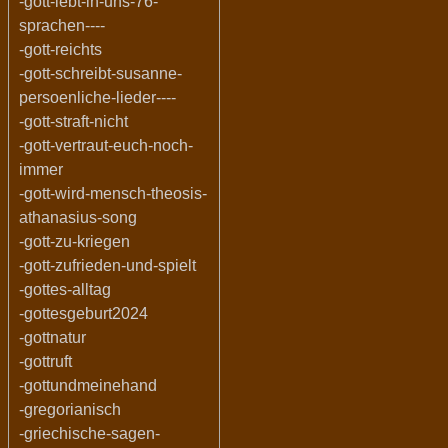
-gott-lebt-in-uns-76-
sprachen----
-gott-reichts
-gott-schreibt-susanne-
persoenliche-lieder----
-gott-straft-nicht
-gott-vertraut-euch-noch-
immer
-gott-wird-mensch-theosis-
athanasius-song
-gott-zu-kriegen
-gott-zufrieden-und-spielt
-gottes-alltag
-gottesgeburt2024
-gottnatur
-gottruft
-gottundmeinehand
-gregorianisch
-griechische-sagen-