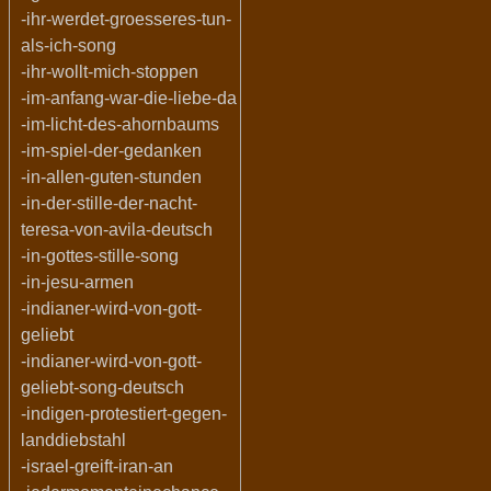
-ihr-werdet-groesseres-tun-
als-ich-song
-ihr-wollt-mich-stoppen
-im-anfang-war-die-liebe-da
-im-licht-des-ahornbaums
-im-spiel-der-gedanken
-in-allen-guten-stunden
-in-der-stille-der-nacht-
teresa-von-avila-deutsch
-in-gottes-stille-song
-in-jesu-armen
-indianer-wird-von-gott-
geliebt
-indianer-wird-von-gott-
geliebt-song-deutsch
-indigen-protestiert-gegen-
landdiebstahl
-israel-greift-iran-an