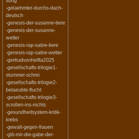
song
-gelaehmter-durchs-dach-
deutsch
-genesis-der-susanne-tiere
-genesis-der-susanne-
wetter
-genesis-rap-satire-tiere
-genesis-rap-satire-wetter
-gertrudvonhelfta2025
-gesellschafts-trilogie1-
stummer-schrei
-gesellschafts-trilogie2-
betaeubte-flucht
-gesellschafts-trilogie3-
scrollen-ins-nichts
-gesundheitsystem-kritik-
krebs
-gewalt-gegen-frauen
-gib-mir-die-gabe-der-