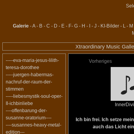
Sel
Galerie
-
A
-
B
-
C
-
D
-
E
-
F
-
G
-
H
-
I
-
J
-
KI-Bilder
-
L
-
M
Xtraordinary Music Gall
-----eva-maria-jesus-lilith-
Vorheriges
teresa-dorothee
-----juergen-habermas-
nachruf-der-raum-der-
stimmen
-----liebesmystik-soul-oper-
II-ichbinliebe
InnerDiv
----offenbarung-der-
susanne-oratorium----
Ich bin frei. Ich setze m
----susannes-heavy-metal-
auch das Licht ein
edition---