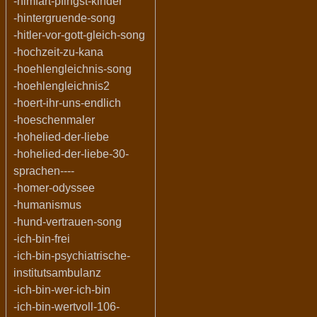
-himfart-pfingst-kinder
-hintergruende-song
-hitler-vor-gott-gleich-song
-hochzeit-zu-kana
-hoehlengleichnis-song
-hoehlengleichnis2
-hoert-ihr-uns-endlich
-hoeschenmaler
-hohelied-der-liebe
-hohelied-der-liebe-30-
sprachen----
-homer-odyssee
-humanismus
-hund-vertrauen-song
-ich-bin-frei
-ich-bin-psychiatrische-
institutsambulanz
-ich-bin-wer-ich-bin
-ich-bin-wertvoll-106-