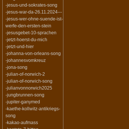
-jesus-und-sokrates-song
-jesus-war-da-26.11.2024---
-jesus-wer-ohne-suende-ist-
werfe-den-ersten-stein
-jesusgebet-10-sprachen
-jetzt-hoerst-du-mich
-jetzt-und-hier
-johanna-von-orleans-song
-johannesvomkreuz
-jona-song
-julian-of-norwich-2
-julian-of-norwich-song
-julianvonnorwich2025
-jungbrunnen-song
-jupiter-ganymed
-kaethe-kollwitz-antikriegs-
song
-kakao-aufmass