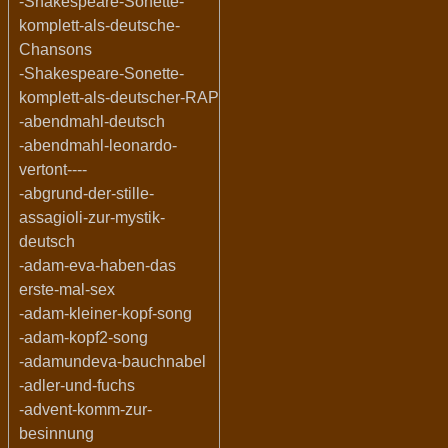
-Shakespeare-Sonette-
komplett-als-deutsche-
Chansons
-Shakespeare-Sonette-
komplett-als-deutscher-RAP
-abendmahl-deutsch
-abendmahl-leonardo-
vertont----
-abgrund-der-stille-
assagioli-zur-mystik-
deutsch
-adam-eva-haben-das
erste-mal-sex
-adam-kleiner-kopf-song
-adam-kopf2-song
-adamundeva-bauchnabel
-adler-und-fuchs
-advent-komm-zur-
besinnung