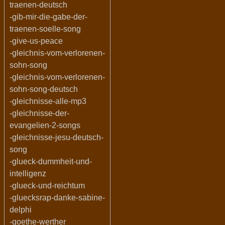
traenen-deutsch
-gib-mir-die-gabe-der-
traenen-soelle-song
-give-us-peace
-gleichnis-vom-verlorenen-
sohn-song
-gleichnis-vom-verlorenen-
sohn-song-deutsch
-gleichnisse-alle-mp3
-gleichnisse-der-
evangelien-2-songs
-gleichnisse-jesu-deutsch-
song
-glueck-dummheit-und-
intelligenz
-glueck-und-reichtum
-gluecksrap-danke-sabine-
delphi
-goethe-werther