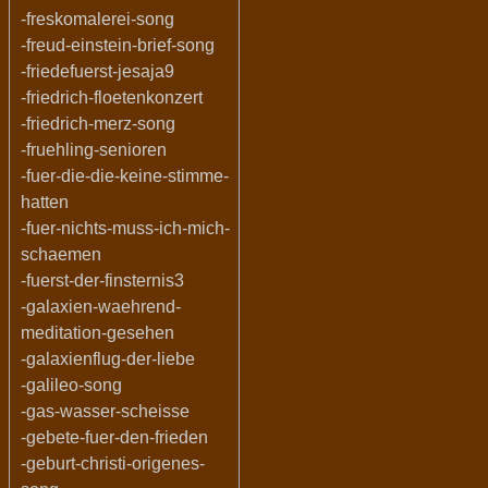
-freskomalerei-song
-freud-einstein-brief-song
-friedefuerst-jesaja9
-friedrich-floetenkonzert
-friedrich-merz-song
-fruehling-senioren
-fuer-die-die-keine-stimme-
hatten
-fuer-nichts-muss-ich-mich-
schaemen
-fuerst-der-finsternis3
-galaxien-waehrend-
meditation-gesehen
-galaxienflug-der-liebe
-galileo-song
-gas-wasser-scheisse
-gebete-fuer-den-frieden
-geburt-christi-origenes-