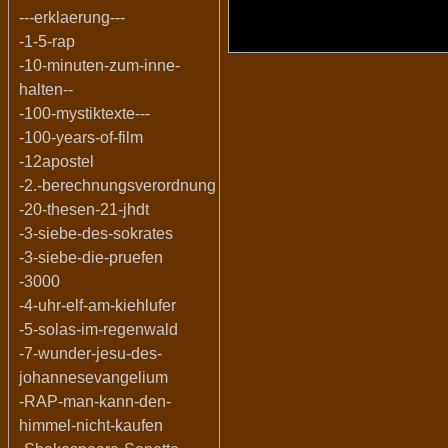
---erklaerung---
-1-5-rap
-10-minuten-zum-inne-
halten--
-100-mystiktexte---
-100-years-of-film
-12apostel
-2.-berechnungsverordnung
-20-thesen-21-jhdt
-3-siebe-des-sokrates
-3-siebe-die-pruefen
-3000
-4-uhr-elf-am-kiehlufer
-5-solas-im-regenwald
-7-wunder-jesu-des-
johannesevangelium
-RAP-man-kann-den-
himmel-nicht-kaufen