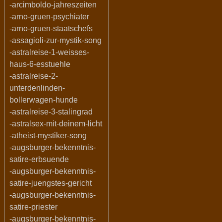
-arcimboldo-jahreszeiten
-arno-gruen-psychiater
-arno-gruen-staatschefs
-assagioli-zur-mystik-song
-astralreise-1-weisses-
haus-6-esstuehle
-astralreise-2-
unterdenlinden-
bollerwagen-hunde
-astralreise-3-stalingrad
-astralsex-mit-deinem-licht
-atheist-mystiker-song
-augsburger-bekenntnis-
satire-erbsuende
-augsburger-bekenntnis-
satire-juengstes-gericht
-augsburger-bekenntnis-
satire-priester
-augsburger-bekenntnis-