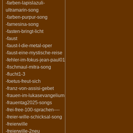
-farben-lapislazuli-
ultramarin-song
-farben-purpur-song
-farnesina-song
-fasten-bringt-licht
-faust
-faust-I-die-metal-oper
-faust-eine-mystische-reise
-fehler-im-fokus-jean-paul01
-fischmaul-mitra-song
-flucht1-3
-foetus-freut-sich
-franz-von-assisi-gebet
-frauen-im-lukasevangelium
-frauentag2025-songs
-frei-free-100-sprachen----
-freier-wille-schicksal-song
-freierwille
-freierwille-2neu