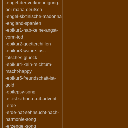
-engel-der-verkuendigung-
bei-maria-deutsch
-engel-sixtinische-madonna
-england-spanien
-epikur1-hab-keine-angst-
vorm-tod
-epikur2-goetterchillen
-epikur3-wahre-lust-
falsches-glueck
-epikur4-kein-reichtum-
macht-happy
-epikur5-freundschaft-ist-
gold
-epilepsy-song
-er-ist-schon-da-4-advent
-erde
-erde-hat-sehnsucht-nach-
harmonie-song
-erzengel-song