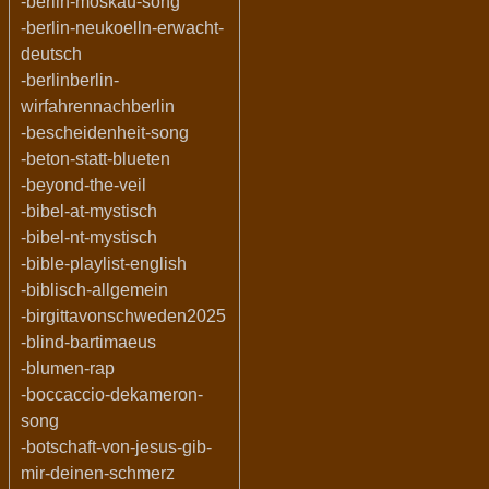
-berlin-moskau-song
-berlin-neukoelln-erwacht-
deutsch
-berlinberlin-
wirfahrennachberlin
-bescheidenheit-song
-beton-statt-blueten
-beyond-the-veil
-bibel-at-mystisch
-bibel-nt-mystisch
-bible-playlist-english
-biblisch-allgemein
-birgittavonschweden2025
-blind-bartimaeus
-blumen-rap
-boccaccio-dekameron-
song
-botschaft-von-jesus-gib-
mir-deinen-schmerz