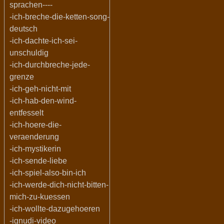
sprachen----
-ich-breche-die-ketten-song-
deutsch
-ich-dachte-ich-sei-
unschuldig
-ich-durchbreche-jede-
grenze
-ich-geh-nicht-mit
-ich-hab-den-wind-
entfesselt
-ich-hoere-die-
veraenderung
-ich-mystikerin
-ich-sende-liebe
-ich-spiel-also-bin-ich
-ich-werde-dich-nicht-bitten-
mich-zu-kuessen
-ich-wollte-dazugehoeren
-ignudi-video