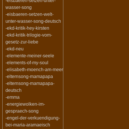
-eisbaeren-setzen-unter-
wasser-song
-eisbaeren-setzen-welt-
unter-wasser-song-deutsch
-ekd-kritik-hey-kirsten
-ekd-kritik-trilogie-vom-
gesetz-zur-liebe
-ekd-neu
-elemente-meiner-seele
-elements-of-my-soul
-elisabeth-moench-am-meer
-elternsong-mamapapa
-elternsong-mamapapa-
deutsch
-emma
-energiewolken-im-
gespraech-song
-engel-der-verkuendigung-
bei-maria-aramaeisch