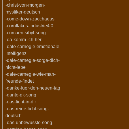
-christ-von-morgen-
mystiker-deutsch
-come-down-zacchaeus
-cornflakes-industrie4.0
-cumaen-sibyl-song
-da-komm-ich-her
-dale-carnegie-emotionale-
intelligenz
-dale-carnegie-sorge-dich-
nicht-lebe
-dale-carnegie-wie-man-
freunde-findet
-danke-fuer-den-neuen-tag
-dante-gk-song
-das-licht-in-dir
-das-reine-licht-song-
deutsch
-das-unbewusste-song