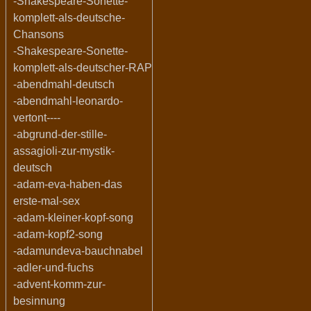
-Shakespeare-Sonette-
komplett-als-deutsche-
Chansons
-Shakespeare-Sonette-
komplett-als-deutscher-RAP
-abendmahl-deutsch
-abendmahl-leonardo-
vertont----
-abgrund-der-stille-
assagioli-zur-mystik-
deutsch
-adam-eva-haben-das
erste-mal-sex
-adam-kleiner-kopf-song
-adam-kopf2-song
-adamundeva-bauchnabel
-adler-und-fuchs
-advent-komm-zur-
besinnung