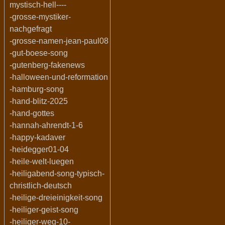
mystisch-hell----
-grosse-mystiker-
nachgefragt
-grosse-namen-jean-paul08
-gut-boese-song
-gutenberg-fakenews
-halloween-und-reformation
-hamburg-song
-hand-blitz-2025
-hand-gottes
-hannah-ahrendt-1-6
-happy-kadaver
-heidegger01-04
-heile-welt-luegen
-heiligabend-song-typisch-
christlich-deutsch
-heilige-dreieinigkeit-song
-heiliger-geist-song
-heiliger-weg-10-