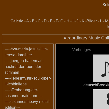
Sel
Galerie
-
A
-
B
-
C
-
D
-
E
-
F
-
G
-
H
-
I
-
J
-
KI-Bilder
-
L
-
M
Xtraordinary Music Gal
-----eva-maria-jesus-lilith-
Vorheriges
teresa-dorothee
-----juergen-habermas-
nachruf-der-raum-der-
stimmen
-----liebesmystik-soul-oper-
II-ichbinliebe
deutschBreak
----offenbarung-der-
susanne-oratorium----
----susannes-heavy-metal-
edition---