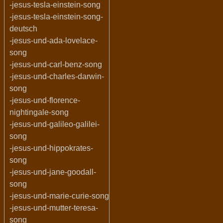
-jesus-tesla-einstein-song
-jesus-tesla-einstein-song-
deutsch
-jesus-und-ada-lovelace-
song
-jesus-und-carl-benz-song
-jesus-und-charles-darwin-
song
-jesus-und-florence-
nightingale-song
-jesus-und-galileo-galilei-
song
-jesus-und-hippokrates-
song
-jesus-und-jane-goodall-
song
-jesus-und-marie-curie-song
-jesus-und-mutter-teresa-
song