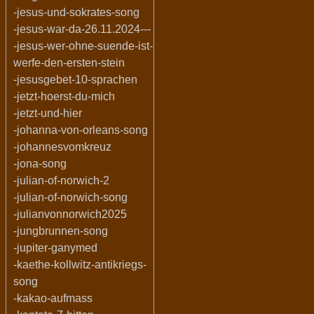
-jesus-und-sokrates-song
-jesus-war-da-26.11.2024---
-jesus-wer-ohne-suende-ist-
werfe-den-ersten-stein
-jesusgebet-10-sprachen
-jetzt-hoerst-du-mich
-jetzt-und-hier
-johanna-von-orleans-song
-johannesvomkreuz
-jona-song
-julian-of-norwich-2
-julian-of-norwich-song
-julianvonnorwich2025
-jungbrunnen-song
-jupiter-ganymed
-kaethe-kollwitz-antikriegs-
song
-kakao-aufmass