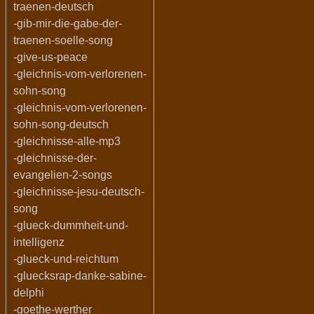
traenen-deutsch
-gib-mir-die-gabe-der-
traenen-soelle-song
-give-us-peace
-gleichnis-vom-verlorenen-
sohn-song
-gleichnis-vom-verlorenen-
sohn-song-deutsch
-gleichnisse-alle-mp3
-gleichnisse-der-
evangelien-2-songs
-gleichnisse-jesu-deutsch-
song
-glueck-dummheit-und-
intelligenz
-glueck-und-reichtum
-gluecksrap-danke-sabine-
delphi
-goethe-werther