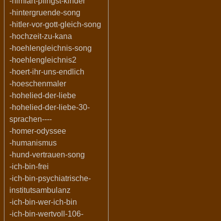
-himfart-pfingst-kinder
-hintergruende-song
-hitler-vor-gott-gleich-song
-hochzeit-zu-kana
-hoehlengleichnis-song
-hoehlengleichnis2
-hoert-ihr-uns-endlich
-hoeschenmaler
-hohelied-der-liebe
-hohelied-der-liebe-30-
sprachen----
-homer-odyssee
-humanismus
-hund-vertrauen-song
-ich-bin-frei
-ich-bin-psychiatrische-
institutsambulanz
-ich-bin-wer-ich-bin
-ich-bin-wertvoll-106-