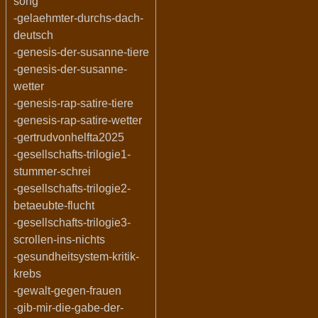
song
-gelaehmter-durchs-dach-
deutsch
-genesis-der-susanne-tiere
-genesis-der-susanne-
wetter
-genesis-rap-satire-tiere
-genesis-rap-satire-wetter
-gertrudvonhelfta2025
-gesellschafts-trilogie1-
stummer-schrei
-gesellschafts-trilogie2-
betaeubte-flucht
-gesellschafts-trilogie3-
scrollen-ins-nichts
-gesundheitsystem-kritik-
krebs
-gewalt-gegen-frauen
-gib-mir-die-gabe-der-