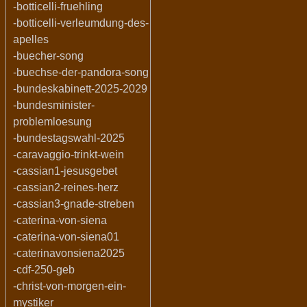
-botticelli-fruehling
-botticelli-verleumdung-des-
apelles
-buecher-song
-buechse-der-pandora-song
-bundeskabinett-2025-2029
-bundesminister-
problemloesung
-bundestagswahl-2025
-caravaggio-trinkt-wein
-cassian1-jesusgebet
-cassian2-reines-herz
-cassian3-gnade-streben
-caterina-von-siena
-caterina-von-siena01
-caterinavonsiena2025
-cdf-250-geb
-christ-von-morgen-ein-
mystiker