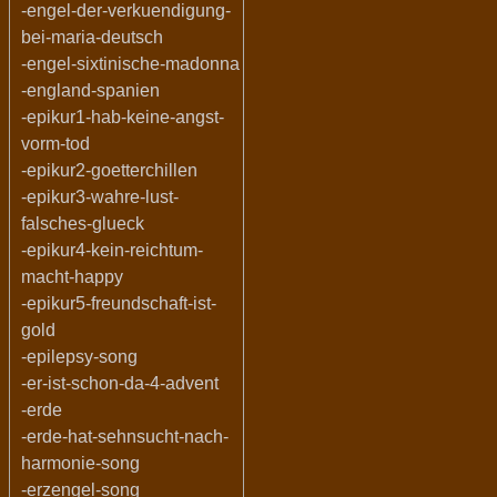
-engel-der-verkuendigung-
bei-maria-deutsch
-engel-sixtinische-madonna
-england-spanien
-epikur1-hab-keine-angst-
vorm-tod
-epikur2-goetterchillen
-epikur3-wahre-lust-
falsches-glueck
-epikur4-kein-reichtum-
macht-happy
-epikur5-freundschaft-ist-
gold
-epilepsy-song
-er-ist-schon-da-4-advent
-erde
-erde-hat-sehnsucht-nach-
harmonie-song
-erzengel-song