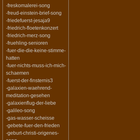
-freskomalerei-song
-freud-einstein-brief-song
-friedefuerst-jesaja9
-friedrich-floetenkonzert
-friedrich-merz-song
-fruehling-senioren
-fuer-die-die-keine-stimme-
hatten
-fuer-nichts-muss-ich-mich-
schaemen
-fuerst-der-finsternis3
-galaxien-waehrend-
meditation-gesehen
-galaxienflug-der-liebe
-galileo-song
-gas-wasser-scheisse
-gebete-fuer-den-frieden
-geburt-christi-origenes-