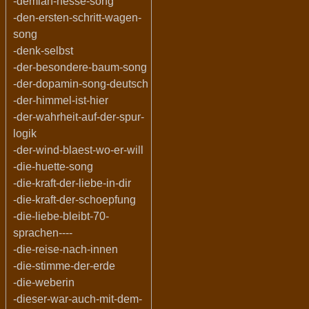
-demian-hesse-song
-den-ersten-schritt-wagen-
song
-denk-selbst
-der-besondere-baum-song
-der-dopamin-song-deutsch
-der-himmel-ist-hier
-der-wahrheit-auf-der-spur-
logik
-der-wind-blaest-wo-er-will
-die-huette-song
-die-kraft-der-liebe-in-dir
-die-kraft-der-schoepfung
-die-liebe-bleibt-70-
sprachen----
-die-reise-nach-innen
-die-stimme-der-erde
-die-weberin
-dieser-war-auch-mit-dem-