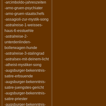
-arcimboldo-jahreszeiten
-arno-gruen-psychiater
-arno-gruen-staatschefs
-assagioli-zur-mystik-song
-astralreise-1-weisses-
haus-6-esstuehle
-astralreise-2-
unterdenlinden-
bollerwagen-hunde
-astralreise-3-stalingrad
-astralsex-mit-deinem-licht
-atheist-mystiker-song
-augsburger-bekenntnis-
satire-erbsuende
-augsburger-bekenntnis-
satire-juengstes-gericht
-augsburger-bekenntnis-
satire-priester
-augsburger-bekenntnis-