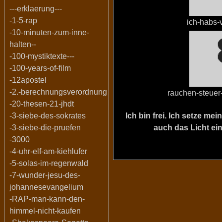
---erklaerung---
-1-5-rap
ich-habs-
-10-minuten-zum-inne-
halten--
-100-mystiktexte---
-100-years-of-film
-12apostel
-2.-berechnungsverordnung
rauchen-steue
-20-thesen-21-jhdt
Ich bin frei. Ich setze m
-3-siebe-des-sokrates
auch das Licht ein
-3-siebe-die-pruefen
-3000
-4-uhr-elf-am-kiehlufer
-5-solas-im-regenwald
-7-wunder-jesu-des-
johannesevangelium
-RAP-man-kann-den-
himmel-nicht-kaufen