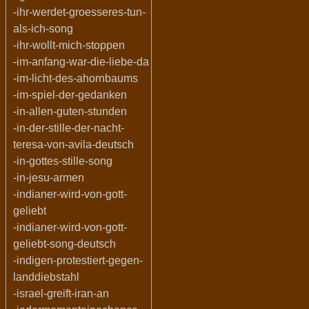
-ihr-werdet-groesseres-tun-
als-ich-song
-ihr-wollt-mich-stoppen
-im-anfang-war-die-liebe-da
-im-licht-des-ahornbaums
-im-spiel-der-gedanken
-in-allen-guten-stunden
-in-der-stille-der-nacht-
teresa-von-avila-deutsch
-in-gottes-stille-song
-in-jesu-armen
-indianer-wird-von-gott-
geliebt
-indianer-wird-von-gott-
geliebt-song-deutsch
-indigen-protestiert-gegen-
landdiebstahl
-israel-greift-iran-an