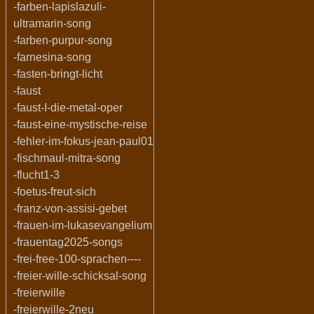
-farben-lapislazuli-
ultramarin-song
-farben-purpur-song
-farnesina-song
-fasten-bringt-licht
-faust
-faust-I-die-metal-oper
-faust-eine-mystische-reise
-fehler-im-fokus-jean-paul01
-fischmaul-mitra-song
-flucht1-3
-foetus-freut-sich
-franz-von-assisi-gebet
-frauen-im-lukasevangelium
-frauentag2025-songs
-frei-free-100-sprachen----
-freier-wille-schicksal-song
-freierwille
-freierwille-2neu