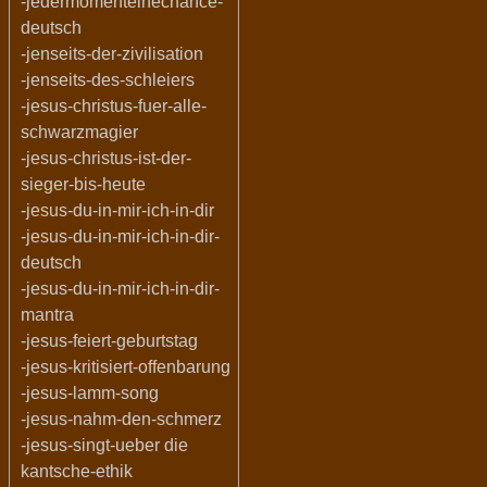
-jedermomenteinechance-
deutsch
-jenseits-der-zivilisation
-jenseits-des-schleiers
-jesus-christus-fuer-alle-
schwarzmagier
-jesus-christus-ist-der-
sieger-bis-heute
-jesus-du-in-mir-ich-in-dir
-jesus-du-in-mir-ich-in-dir-
deutsch
-jesus-du-in-mir-ich-in-dir-
mantra
-jesus-feiert-geburtstag
-jesus-kritisiert-offenbarung
-jesus-lamm-song
-jesus-nahm-den-schmerz
-jesus-singt-ueber die
kantsche-ethik