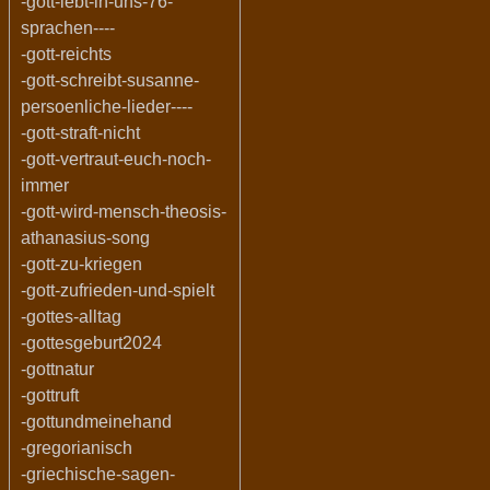
-gott-lebt-in-uns-76-
sprachen----
-gott-reichts
-gott-schreibt-susanne-
persoenliche-lieder----
-gott-straft-nicht
-gott-vertraut-euch-noch-
immer
-gott-wird-mensch-theosis-
athanasius-song
-gott-zu-kriegen
-gott-zufrieden-und-spielt
-gottes-alltag
-gottesgeburt2024
-gottnatur
-gottruft
-gottundmeinehand
-gregorianisch
-griechische-sagen-