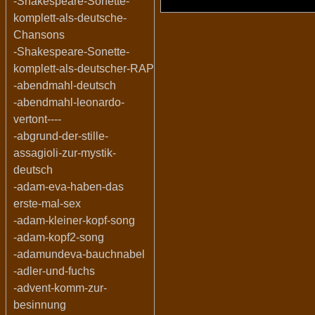
-Shakespeare-Sonette-
komplett-als-deutsche-
Chansons
-Shakespeare-Sonette-
komplett-als-deutscher-RAP
-abendmahl-deutsch
-abendmahl-leonardo-
vertont----
-abgrund-der-stille-
assagioli-zur-mystik-
deutsch
-adam-eva-haben-das
erste-mal-sex
-adam-kleiner-kopf-song
-adam-kopf2-song
-adamundeva-bauchnabel
-adler-und-fuchs
-advent-komm-zur-
besinnung