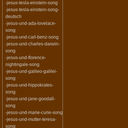
-jesus-tesla-einstein-song
-jesus-tesla-einstein-song-
deutsch
-jesus-und-ada-lovelace-
song
-jesus-und-carl-benz-song
-jesus-und-charles-darwin-
song
-jesus-und-florence-
nightingale-song
-jesus-und-galileo-galilei-
song
-jesus-und-hippokrates-
song
-jesus-und-jane-goodall-
song
-jesus-und-marie-curie-song
-jesus-und-mutter-teresa-
song