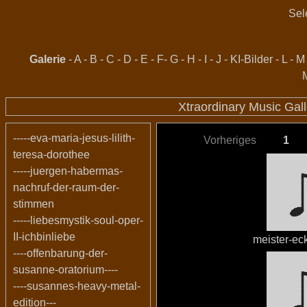
Sel
Galerie
-
A
-
B
-
C
-
D
-
E
-
F
-
G
-
H
-
I
-
J
-
KI-Bilder
-
L
-
M
Xtraordinary Music Gal
-----eva-maria-jesus-lilith-
Vorheriges
1
teresa-dorothee
-----juergen-habermas-
nachruf-der-raum-der-
stimmen
-----liebesmystik-soul-oper-
II-ichbinliebe
meister-ec
----offenbarung-der-
susanne-oratorium----
----susannes-heavy-metal-
edition---