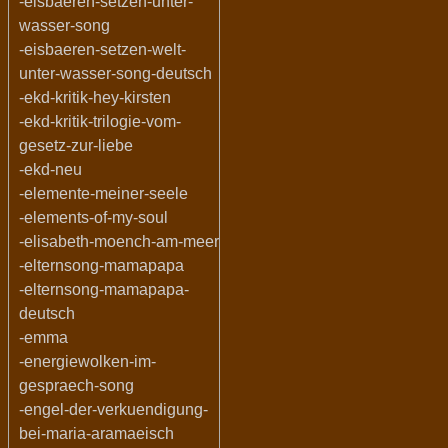
-eisbaeren-setzen-unter-
wasser-song
-eisbaeren-setzen-welt-
unter-wasser-song-deutsch
-ekd-kritik-hey-kirsten
-ekd-kritik-trilogie-vom-
gesetz-zur-liebe
-ekd-neu
-elemente-meiner-seele
-elements-of-my-soul
-elisabeth-moench-am-meer
-elternsong-mamapapa
-elternsong-mamapapa-
deutsch
-emma
-energiewolken-im-
gespraech-song
-engel-der-verkuendigung-
bei-maria-aramaeisch