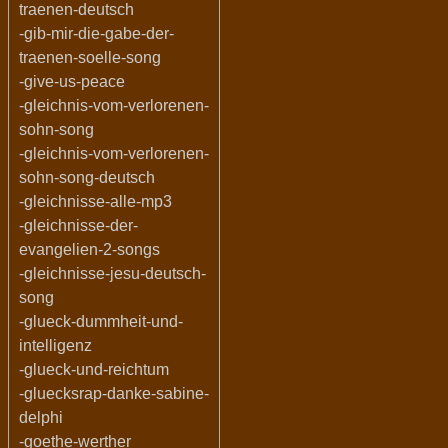
traenen-deutsch
-gib-mir-die-gabe-der-
traenen-soelle-song
-give-us-peace
-gleichnis-vom-verlorenen-
sohn-song
-gleichnis-vom-verlorenen-
sohn-song-deutsch
-gleichnisse-alle-mp3
-gleichnisse-der-
evangelien-2-songs
-gleichnisse-jesu-deutsch-
song
-glueck-dummheit-und-
intelligenz
-glueck-und-reichtum
-gluecksrap-danke-sabine-
delphi
-goethe-werther