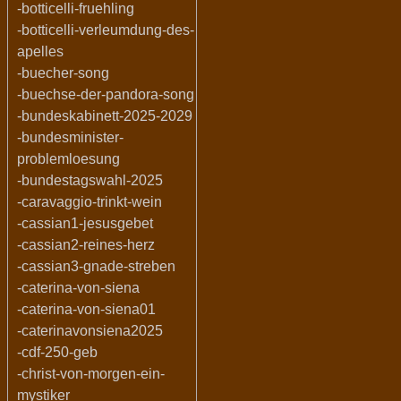
-botticelli-fruehling
-botticelli-verleumdung-des-
apelles
-buecher-song
-buechse-der-pandora-song
-bundeskabinett-2025-2029
-bundesminister-
problemloesung
-bundestagswahl-2025
-caravaggio-trinkt-wein
-cassian1-jesusgebet
-cassian2-reines-herz
-cassian3-gnade-streben
-caterina-von-siena
-caterina-von-siena01
-caterinavonsiena2025
-cdf-250-geb
-christ-von-morgen-ein-
mystiker