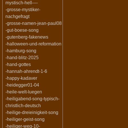
mystisch-hell----
-grosse-mystiker-
nachgefragt
-grosse-namen-jean-paul08
-gut-boese-song
-gutenberg-fakenews
-halloween-und-reformation
-hamburg-song
-hand-blitz-2025
-hand-gottes
-hannah-ahrendt-1-6
-happy-kadaver
-heidegger01-04
-heile-welt-luegen
-heiligabend-song-typisch-
christlich-deutsch
-heilige-dreieinigkeit-song
-heiliger-geist-song
-heiliger-weg-10-