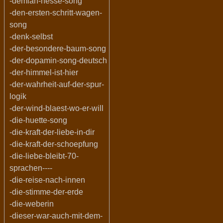
-demian-hesse-song
-den-ersten-schritt-wagen-
song
-denk-selbst
-der-besondere-baum-song
-der-dopamin-song-deutsch
-der-himmel-ist-hier
-der-wahrheit-auf-der-spur-
logik
-der-wind-blaest-wo-er-will
-die-huette-song
-die-kraft-der-liebe-in-dir
-die-kraft-der-schoepfung
-die-liebe-bleibt-70-
sprachen----
-die-reise-nach-innen
-die-stimme-der-erde
-die-weberin
-dieser-war-auch-mit-dem-