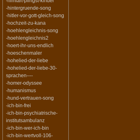
-himfart-pfingst-kinder
-hintergruende-song
-hitler-vor-gott-gleich-song
-hochzeit-zu-kana
-hoehlengleichnis-song
-hoehlengleichnis2
-hoert-ihr-uns-endlich
-hoeschenmaler
-hohelied-der-liebe
-hohelied-der-liebe-30-
sprachen----
-homer-odyssee
-humanismus
-hund-vertrauen-song
-ich-bin-frei
-ich-bin-psychiatrische-
institutsambulanz
-ich-bin-wer-ich-bin
-ich-bin-wertvoll-106-