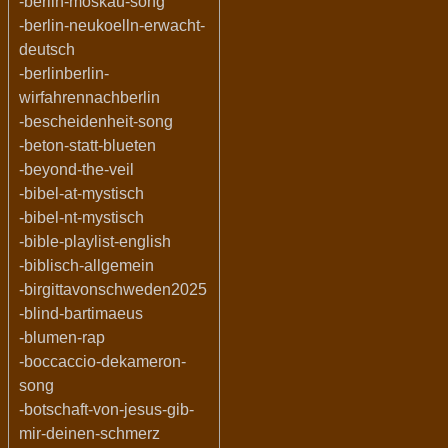
-berlin-moskau-song
-berlin-neukoelln-erwacht-
deutsch
-berlinberlin-
wirfahrennachberlin
-bescheidenheit-song
-beton-statt-blueten
-beyond-the-veil
-bibel-at-mystisch
-bibel-nt-mystisch
-bible-playlist-english
-biblisch-allgemein
-birgittavonschweden2025
-blind-bartimaeus
-blumen-rap
-boccaccio-dekameron-
song
-botschaft-von-jesus-gib-
mir-deinen-schmerz