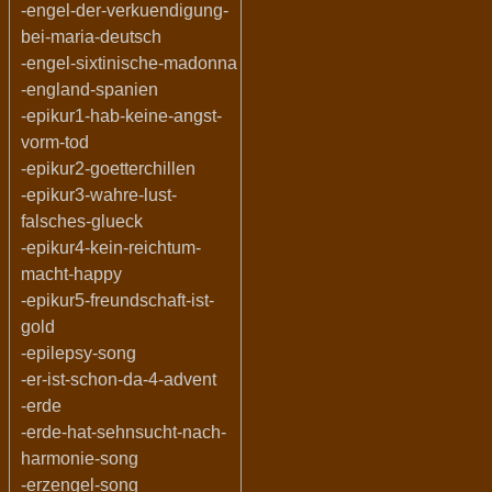
-engel-der-verkuendigung-
bei-maria-deutsch
-engel-sixtinische-madonna
-england-spanien
-epikur1-hab-keine-angst-
vorm-tod
-epikur2-goetterchillen
-epikur3-wahre-lust-
falsches-glueck
-epikur4-kein-reichtum-
macht-happy
-epikur5-freundschaft-ist-
gold
-epilepsy-song
-er-ist-schon-da-4-advent
-erde
-erde-hat-sehnsucht-nach-
harmonie-song
-erzengel-song