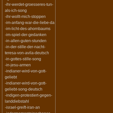
-ihr-werdet-groesseres-tun-
als-ich-song
-ihr-wollt-mich-stoppen
-im-anfang-war-die-liebe-da
-im-licht-des-ahornbaums
-im-spiel-der-gedanken
-in-allen-guten-stunden
-in-der-stille-der-nacht-
teresa-von-avila-deutsch
-in-gottes-stille-song
-in-jesu-armen
-indianer-wird-von-gott-
geliebt
-indianer-wird-von-gott-
geliebt-song-deutsch
-indigen-protestiert-gegen-
landdiebstahl
-israel-greift-iran-an