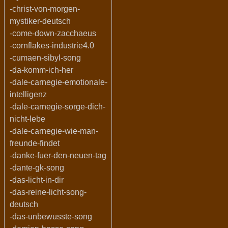
-christ-von-morgen-
mystiker-deutsch
-come-down-zacchaeus
-cornflakes-industrie4.0
-cumaen-sibyl-song
-da-komm-ich-her
-dale-carnegie-emotionale-
intelligenz
-dale-carnegie-sorge-dich-
nicht-lebe
-dale-carnegie-wie-man-
freunde-findet
-danke-fuer-den-neuen-tag
-dante-gk-song
-das-licht-in-dir
-das-reine-licht-song-
deutsch
-das-unbewusste-song