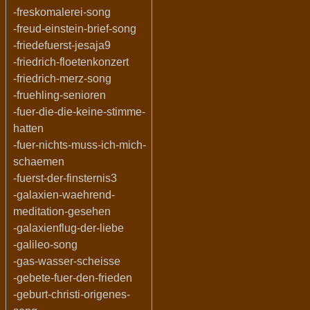
-freskomalerei-song
-freud-einstein-brief-song
-friedefuerst-jesaja9
-friedrich-floetenkonzert
-friedrich-merz-song
-fruehling-senioren
-fuer-die-die-keine-stimme-
hatten
-fuer-nichts-muss-ich-mich-
schaemen
-fuerst-der-finsternis3
-galaxien-waehrend-
meditation-gesehen
-galaxienflug-der-liebe
-galileo-song
-gas-wasser-scheisse
-gebete-fuer-den-frieden
-geburt-christi-origenes-