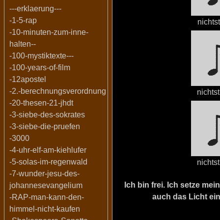
---erklaerung---
-1-5-rap
nicht
-10-minuten-zum-inne-
halten--
-100-mystiktexte---
-100-years-of-film
-12apostel
-2.-berechnungsverordnung
nicht
-20-thesen-21-jhdt
-3-siebe-des-sokrates
-3-siebe-die-pruefen
-3000
-4-uhr-elf-am-kiehlufer
-5-solas-im-regenwald
nicht
-7-wunder-jesu-des-
Ich bin frei. Ich setze m
johannesevangelium
auch das Licht ein
-RAP-man-kann-den-
himmel-nicht-kaufen