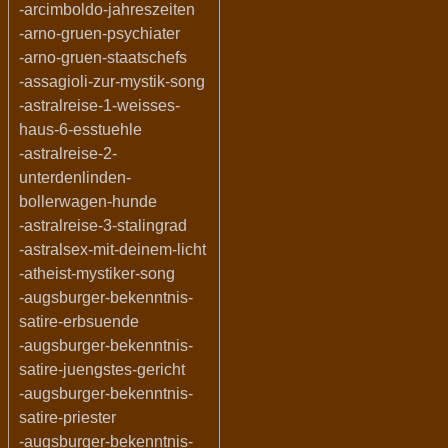
-arcimboldo-jahreszeiten
-arno-gruen-psychiater
-arno-gruen-staatschefs
-assagioli-zur-mystik-song
-astralreise-1-weisses-
haus-6-esstuehle
-astralreise-2-
unterdenlinden-
bollerwagen-hunde
-astralreise-3-stalingrad
-astralsex-mit-deinem-licht
-atheist-mystiker-song
-augsburger-bekenntnis-
satire-erbsuende
-augsburger-bekenntnis-
satire-juengstes-gericht
-augsburger-bekenntnis-
satire-priester
-augsburger-bekenntnis-