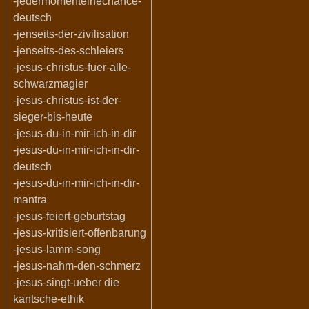
-jedermomenteinechance-
deutsch
-jenseits-der-zivilisation
-jenseits-des-schleiers
-jesus-christus-fuer-alle-
schwarzmagier
-jesus-christus-ist-der-
sieger-bis-heute
-jesus-du-in-mir-ich-in-dir
-jesus-du-in-mir-ich-in-dir-
deutsch
-jesus-du-in-mir-ich-in-dir-
mantra
-jesus-feiert-geburtstag
-jesus-kritisiert-offenbarung
-jesus-lamm-song
-jesus-nahm-den-schmerz
-jesus-singt-ueber die
kantsche-ethik