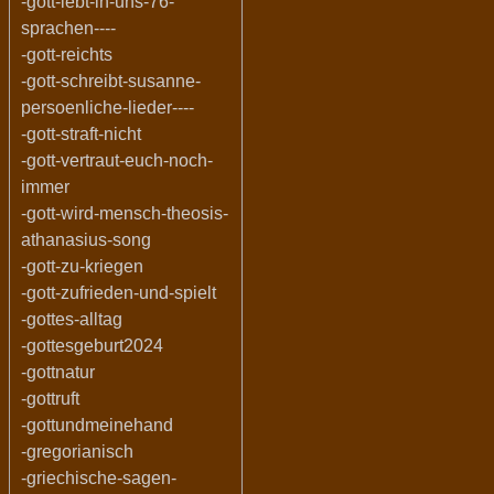
-gott-lebt-in-uns-76-
sprachen----
-gott-reichts
-gott-schreibt-susanne-
persoenliche-lieder----
-gott-straft-nicht
-gott-vertraut-euch-noch-
immer
-gott-wird-mensch-theosis-
athanasius-song
-gott-zu-kriegen
-gott-zufrieden-und-spielt
-gottes-alltag
-gottesgeburt2024
-gottnatur
-gottruft
-gottundmeinehand
-gregorianisch
-griechische-sagen-