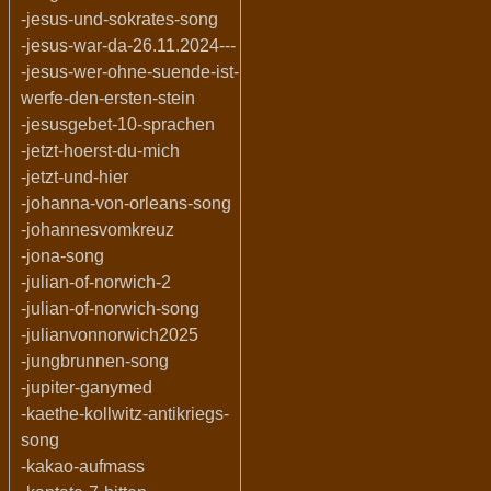
-jesus-und-sokrates-song
-jesus-war-da-26.11.2024---
-jesus-wer-ohne-suende-ist-
werfe-den-ersten-stein
-jesusgebet-10-sprachen
-jetzt-hoerst-du-mich
-jetzt-und-hier
-johanna-von-orleans-song
-johannesvomkreuz
-jona-song
-julian-of-norwich-2
-julian-of-norwich-song
-julianvonnorwich2025
-jungbrunnen-song
-jupiter-ganymed
-kaethe-kollwitz-antikriegs-
song
-kakao-aufmass