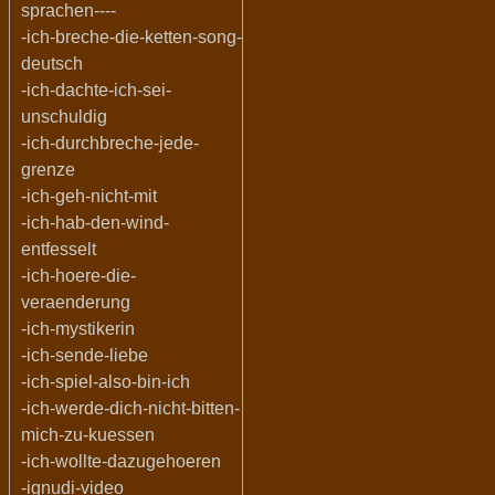
sprachen----
-ich-breche-die-ketten-song-
deutsch
-ich-dachte-ich-sei-
unschuldig
-ich-durchbreche-jede-
grenze
-ich-geh-nicht-mit
-ich-hab-den-wind-
entfesselt
-ich-hoere-die-
veraenderung
-ich-mystikerin
-ich-sende-liebe
-ich-spiel-also-bin-ich
-ich-werde-dich-nicht-bitten-
mich-zu-kuessen
-ich-wollte-dazugehoeren
-ignudi-video