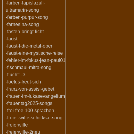
-farben-lapislazuli-
ultramarin-song
-farben-purpur-song
-farnesina-song
-fasten-bringt-licht
-faust
-faust-I-die-metal-oper
-faust-eine-mystische-reise
-fehler-im-fokus-jean-paul01
-fischmaul-mitra-song
-flucht1-3
-foetus-freut-sich
-franz-von-assisi-gebet
-frauen-im-lukasevangelium
-frauentag2025-songs
-frei-free-100-sprachen----
-freier-wille-schicksal-song
-freierwille
-freierwille-2neu