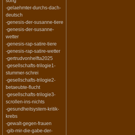
song
-gelaehmter-durchs-dach-
deutsch
-genesis-der-susanne-tiere
-genesis-der-susanne-
wetter
-genesis-rap-satire-tiere
-genesis-rap-satire-wetter
-gertrudvonhelfta2025
-gesellschafts-trilogie1-
stummer-schrei
-gesellschafts-trilogie2-
betaeubte-flucht
-gesellschafts-trilogie3-
scrollen-ins-nichts
-gesundheitsystem-kritik-
krebs
-gewalt-gegen-frauen
-gib-mir-die-gabe-der-