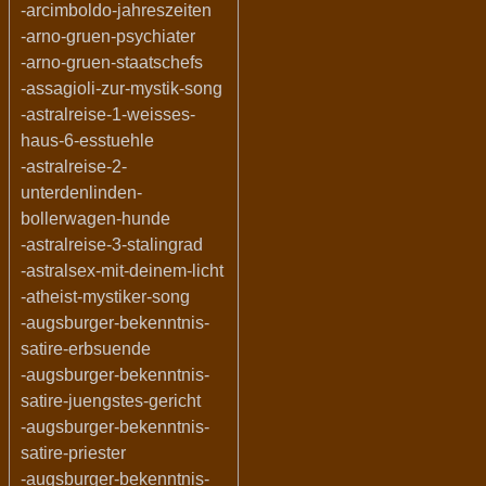
-arcimboldo-jahreszeiten
-arno-gruen-psychiater
-arno-gruen-staatschefs
-assagioli-zur-mystik-song
-astralreise-1-weisses-
haus-6-esstuehle
-astralreise-2-
unterdenlinden-
bollerwagen-hunde
-astralreise-3-stalingrad
-astralsex-mit-deinem-licht
-atheist-mystiker-song
-augsburger-bekenntnis-
satire-erbsuende
-augsburger-bekenntnis-
satire-juengstes-gericht
-augsburger-bekenntnis-
satire-priester
-augsburger-bekenntnis-