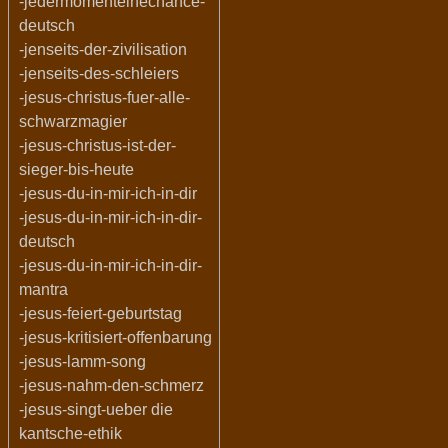
-jedermomenteinechance-
deutsch
-jenseits-der-zivilisation
-jenseits-des-schleiers
-jesus-christus-fuer-alle-
schwarzmagier
-jesus-christus-ist-der-
sieger-bis-heute
-jesus-du-in-mir-ich-in-dir
-jesus-du-in-mir-ich-in-dir-
deutsch
-jesus-du-in-mir-ich-in-dir-
mantra
-jesus-feiert-geburtstag
-jesus-kritisiert-offenbarung
-jesus-lamm-song
-jesus-nahm-den-schmerz
-jesus-singt-ueber die
kantsche-ethik