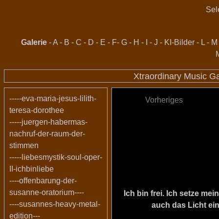
Sel
Galerie
-
A
-
B
-
C
-
D
-
E
-
F
-
G
-
H
-
I
-
J
-
KI-Bilder
-
L
-
M
Xtraordinary Music G
-----eva-maria-jesus-lilith-
Vorheriges
teresa-dorothee
-----juergen-habermas-
nachruf-der-raum-der-
stimmen
-----liebesmystik-soul-oper-
II-ichbinliebe
----offenbarung-der-
susanne-oratorium----
Ich bin frei. Ich setze m
----susannes-heavy-metal-
auch das Licht ein
edition---