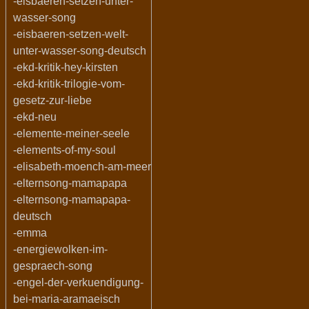
-eisbaeren-setzen-unter-
wasser-song
-eisbaeren-setzen-welt-
unter-wasser-song-deutsch
-ekd-kritik-hey-kirsten
-ekd-kritik-trilogie-vom-
gesetz-zur-liebe
-ekd-neu
-elemente-meiner-seele
-elements-of-my-soul
-elisabeth-moench-am-meer
-elternsong-mamapapa
-elternsong-mamapapa-
deutsch
-emma
-energiewolken-im-
gespraech-song
-engel-der-verkuendigung-
bei-maria-aramaeisch