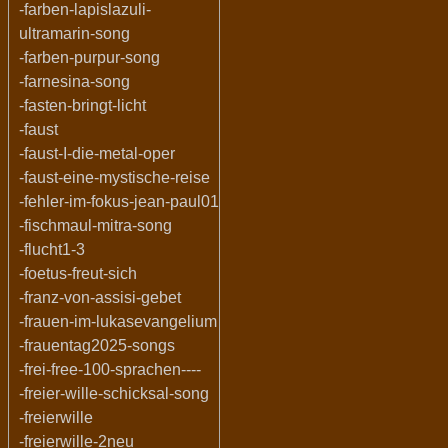
-farben-lapislazuli-
ultramarin-song
-farben-purpur-song
-farnesina-song
-fasten-bringt-licht
-faust
-faust-I-die-metal-oper
-faust-eine-mystische-reise
-fehler-im-fokus-jean-paul01
-fischmaul-mitra-song
-flucht1-3
-foetus-freut-sich
-franz-von-assisi-gebet
-frauen-im-lukasevangelium
-frauentag2025-songs
-frei-free-100-sprachen----
-freier-wille-schicksal-song
-freierwille
-freierwille-2neu