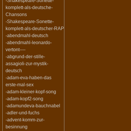
-Shakespeare-Sonette-
komplett-als-deutsche-
Chansons
-Shakespeare-Sonette-
komplett-als-deutscher-RAP
-abendmahl-deutsch
-abendmahl-leonardo-
vertont----
-abgrund-der-stille-
assagioli-zur-mystik-
deutsch
-adam-eva-haben-das
erste-mal-sex
-adam-kleiner-kopf-song
-adam-kopf2-song
-adamundeva-bauchnabel
-adler-und-fuchs
-advent-komm-zur-
besinnung