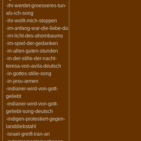
-ihr-werdet-groesseres-tun-
als-ich-song
-ihr-wollt-mich-stoppen
-im-anfang-war-die-liebe-da
-im-licht-des-ahornbaums
-im-spiel-der-gedanken
-in-allen-guten-stunden
-in-der-stille-der-nacht-
teresa-von-avila-deutsch
-in-gottes-stille-song
-in-jesu-armen
-indianer-wird-von-gott-
geliebt
-indianer-wird-von-gott-
geliebt-song-deutsch
-indigen-protestiert-gegen-
landdiebstahl
-israel-greift-iran-an