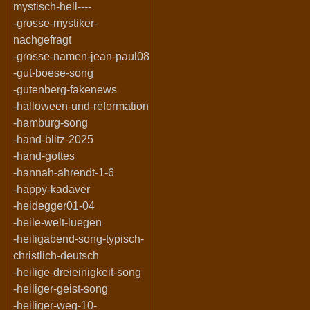
mystisch-hell----
-grosse-mystiker-
nachgefragt
-grosse-namen-jean-paul08
-gut-boese-song
-gutenberg-fakenews
-halloween-und-reformation
-hamburg-song
-hand-blitz-2025
-hand-gottes
-hannah-ahrendt-1-6
-happy-kadaver
-heidegger01-04
-heile-welt-luegen
-heiligabend-song-typisch-
christlich-deutsch
-heilige-dreieinigkeit-song
-heiliger-geist-song
-heiliger-weg-10-