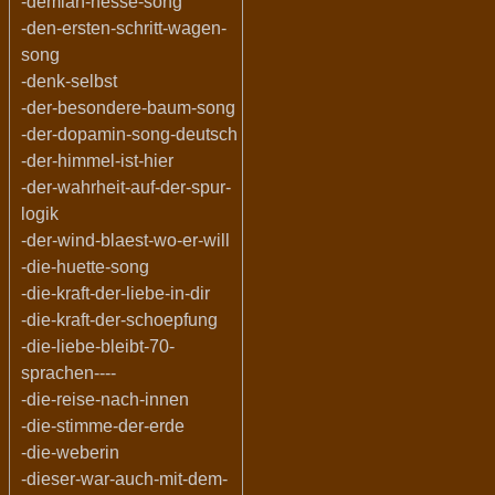
-demian-hesse-song
-den-ersten-schritt-wagen-
song
-denk-selbst
-der-besondere-baum-song
-der-dopamin-song-deutsch
-der-himmel-ist-hier
-der-wahrheit-auf-der-spur-
logik
-der-wind-blaest-wo-er-will
-die-huette-song
-die-kraft-der-liebe-in-dir
-die-kraft-der-schoepfung
-die-liebe-bleibt-70-
sprachen----
-die-reise-nach-innen
-die-stimme-der-erde
-die-weberin
-dieser-war-auch-mit-dem-