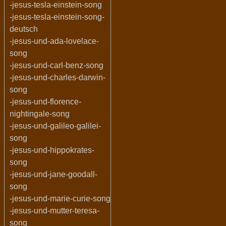
-jesus-tesla-einstein-song
-jesus-tesla-einstein-song-
deutsch
-jesus-und-ada-lovelace-
song
-jesus-und-carl-benz-song
-jesus-und-charles-darwin-
song
-jesus-und-florence-
nightingale-song
-jesus-und-galileo-galilei-
song
-jesus-und-hippokrates-
song
-jesus-und-jane-goodall-
song
-jesus-und-marie-curie-song
-jesus-und-mutter-teresa-
song