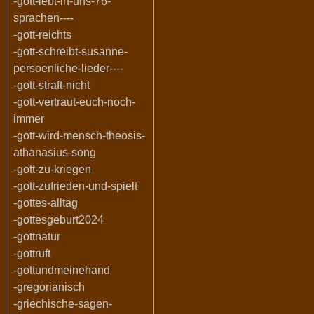
-gott-lebt-in-uns-76-
sprachen----
-gott-reichts
-gott-schreibt-susanne-
persoenliche-lieder----
-gott-straft-nicht
-gott-vertraut-euch-noch-
immer
-gott-wird-mensch-theosis-
athanasius-song
-gott-zu-kriegen
-gott-zufrieden-und-spielt
-gottes-alltag
-gottesgeburt2024
-gottnatur
-gottruft
-gottundmeinehand
-gregorianisch
-griechische-sagen-