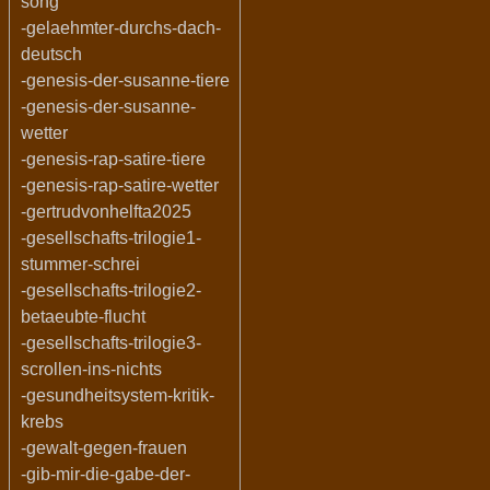
song
-gelaehmter-durchs-dach-
deutsch
-genesis-der-susanne-tiere
-genesis-der-susanne-
wetter
-genesis-rap-satire-tiere
-genesis-rap-satire-wetter
-gertrudvonhelfta2025
-gesellschafts-trilogie1-
stummer-schrei
-gesellschafts-trilogie2-
betaeubte-flucht
-gesellschafts-trilogie3-
scrollen-ins-nichts
-gesundheitsystem-kritik-
krebs
-gewalt-gegen-frauen
-gib-mir-die-gabe-der-