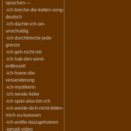
sprachen----
-ich-breche-die-ketten-song-
deutsch
-ich-dachte-ich-sei-
unschuldig
-ich-durchbreche-jede-
grenze
-ich-geh-nicht-mit
-ich-hab-den-wind-
entfesselt
-ich-hoere-die-
veraenderung
-ich-mystikerin
-ich-sende-liebe
-ich-spiel-also-bin-ich
-ich-werde-dich-nicht-bitten-
mich-zu-kuessen
-ich-wollte-dazugehoeren
-ignudi-video