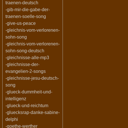
traenen-deutsch
-gib-mir-die-gabe-der-
traenen-soelle-song
-give-us-peace
-gleichnis-vom-verlorenen-
sohn-song
-gleichnis-vom-verlorenen-
sohn-song-deutsch
-gleichnisse-alle-mp3
-gleichnisse-der-
evangelien-2-songs
-gleichnisse-jesu-deutsch-
song
-glueck-dummheit-und-
intelligenz
-glueck-und-reichtum
-gluecksrap-danke-sabine-
delphi
-goethe-werther