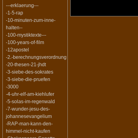
---erklaerung---
-1-5-rap
-10-minuten-zum-inne-
halten--
-100-mystiktexte---
-100-years-of-film
-12apostel
-2.-berechnungsverordnung
-20-thesen-21-jhdt
-3-siebe-des-sokrates
-3-siebe-die-pruefen
-3000
-4-uhr-elf-am-kiehlufer
-5-solas-im-regenwald
-7-wunder-jesu-des-
johannesevangelium
-RAP-man-kann-den-
himmel-nicht-kaufen