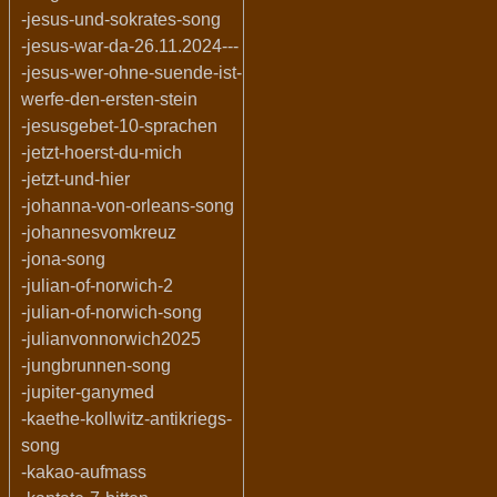
-jesus-und-sokrates-song
-jesus-war-da-26.11.2024---
-jesus-wer-ohne-suende-ist-
werfe-den-ersten-stein
-jesusgebet-10-sprachen
-jetzt-hoerst-du-mich
-jetzt-und-hier
-johanna-von-orleans-song
-johannesvomkreuz
-jona-song
-julian-of-norwich-2
-julian-of-norwich-song
-julianvonnorwich2025
-jungbrunnen-song
-jupiter-ganymed
-kaethe-kollwitz-antikriegs-
song
-kakao-aufmass