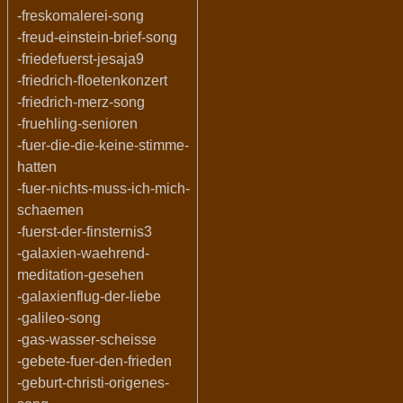
-freskomalerei-song
-freud-einstein-brief-song
-friedefuerst-jesaja9
-friedrich-floetenkonzert
-friedrich-merz-song
-fruehling-senioren
-fuer-die-die-keine-stimme-
hatten
-fuer-nichts-muss-ich-mich-
schaemen
-fuerst-der-finsternis3
-galaxien-waehrend-
meditation-gesehen
-galaxienflug-der-liebe
-galileo-song
-gas-wasser-scheisse
-gebete-fuer-den-frieden
-geburt-christi-origenes-