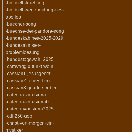
-botticelli-fruehling
-botticelli-verleumdung-des-
apelles
-buecher-song
-buechse-der-pandora-song
-bundeskabinett-2025-2029
-bundesminister-
problemloesung
-bundestagswahl-2025
-caravaggio-trinkt-wein
-cassian1-jesusgebet
-cassian2-reines-herz
-cassian3-gnade-streben
-caterina-von-siena
-caterina-von-siena01
-caterinavonsiena2025
-cdf-250-geb
-christ-von-morgen-ein-
mystiker