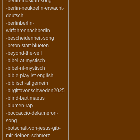
-berlin-moskau-song
-berlin-neukoelln-erwacht-
deutsch
-berlinberlin-
wirfahrennachberlin
-bescheidenheit-song
-beton-statt-blueten
-beyond-the-veil
-bibel-at-mystisch
-bibel-nt-mystisch
-bible-playlist-english
-biblisch-allgemein
-birgittavonschweden2025
-blind-bartimaeus
-blumen-rap
-boccaccio-dekameron-
song
-botschaft-von-jesus-gib-
mir-deinen-schmerz