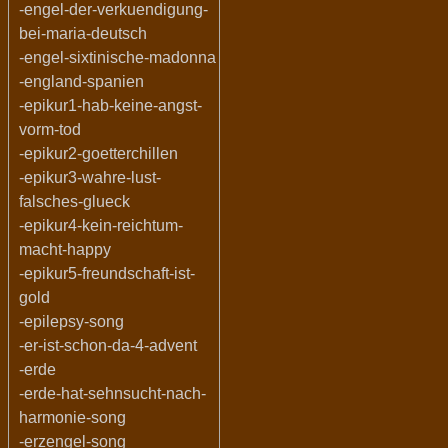
-engel-der-verkuendigung-
bei-maria-deutsch
-engel-sixtinische-madonna
-england-spanien
-epikur1-hab-keine-angst-
vorm-tod
-epikur2-goetterchillen
-epikur3-wahre-lust-
falsches-glueck
-epikur4-kein-reichtum-
macht-happy
-epikur5-freundschaft-ist-
gold
-epilepsy-song
-er-ist-schon-da-4-advent
-erde
-erde-hat-sehnsucht-nach-
harmonie-song
-erzengel-song