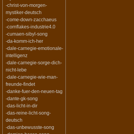
-christ-von-morgen-
mystiker-deutsch
-come-down-zacchaeus
-cornflakes-industrie4.0
-cumaen-sibyl-song
-da-komm-ich-her
-dale-carnegie-emotionale-
intelligenz
-dale-carnegie-sorge-dich-
nicht-lebe
-dale-carnegie-wie-man-
freunde-findet
-danke-fuer-den-neuen-tag
-dante-gk-song
-das-licht-in-dir
-das-reine-licht-song-
deutsch
-das-unbewusste-song