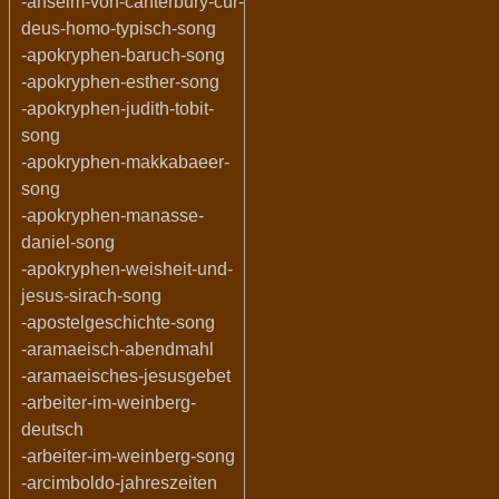
-anselm-von-canterbury-cur-
deus-homo-typisch-song
-apokryphen-baruch-song
-apokryphen-esther-song
-apokryphen-judith-tobit-
song
-apokryphen-makkabaeer-
song
-apokryphen-manasse-
daniel-song
-apokryphen-weisheit-und-
jesus-sirach-song
-apostelgeschichte-song
-aramaeisch-abendmahl
-aramaeisches-jesusgebet
-arbeiter-im-weinberg-
deutsch
-arbeiter-im-weinberg-song
-arcimboldo-jahreszeiten