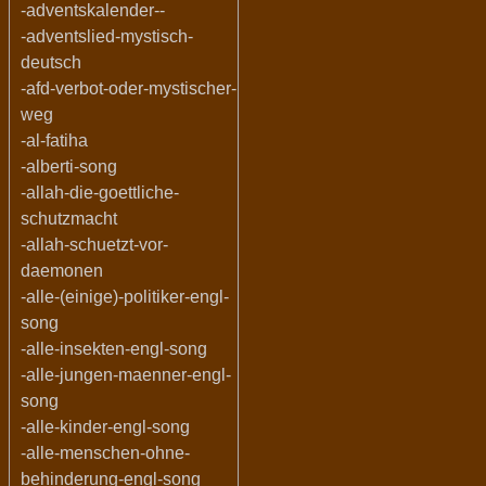
-adventskalender--
-adventslied-mystisch-
deutsch
-afd-verbot-oder-mystischer-
weg
-al-fatiha
-alberti-song
-allah-die-goettliche-
schutzmacht
-allah-schuetzt-vor-
daemonen
-alle-(einige)-politiker-engl-
song
-alle-insekten-engl-song
-alle-jungen-maenner-engl-
song
-alle-kinder-engl-song
-alle-menschen-ohne-
behinderung-engl-song