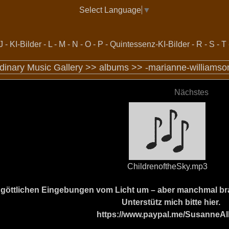
Select Language
▼
J
-
KI-Bilder
-
L
-
M
-
N
-
O
-
P
-
Quintessenz-KI-Bilder
-
R
-
S
-
T
dinary Music Gallery >>
albums
>>
-marianne-williamso
Nächstes
ChildrenoftheSky.mp3
ine göttlichen Eingebungen vom Licht um – aber manchmal b
Unterstütz mich bitte hier.
https://www.paypal.me/SusanneAl