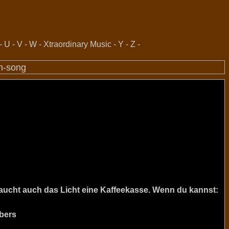
-
U
-
V
-
W
-
Xtraordinary Music
-
Y
-
Z
-
n-song
raucht auch das Licht eine Kaffeekasse. Wenn du kannst:
bers