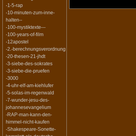
-1-5-rap
-10-minuten-zum-inne-
halten--
-100-mystiktexte---
-100-years-of-film
-12apostel
-2.-berechnungsverordnung
-20-thesen-21-jhdt
-3-siebe-des-sokrates
-3-siebe-die-pruefen
-3000
-4-uhr-elf-am-kiehlufer
-5-solas-im-regenwald
-7-wunder-jesu-des-
johannesevangelium
-RAP-man-kann-den-
himmel-nicht-kaufen
-Shakespeare-Sonette-