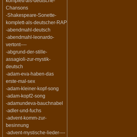
komplett-als-deutsche-
Chansons
-Shakespeare-Sonette-
komplett-als-deutscher-RAP
-abendmahl-deutsch
-abendmahl-leonardo-
vertont----
-abgrund-der-stille-
assagioli-zur-mystik-
deutsch
-adam-eva-haben-das
erste-mal-sex
-adam-kleiner-kopf-song
-adam-kopf2-song
-adamundeva-bauchnabel
-adler-und-fuchs
-advent-komm-zur-
besinnung
-advent-mystische-lieder----