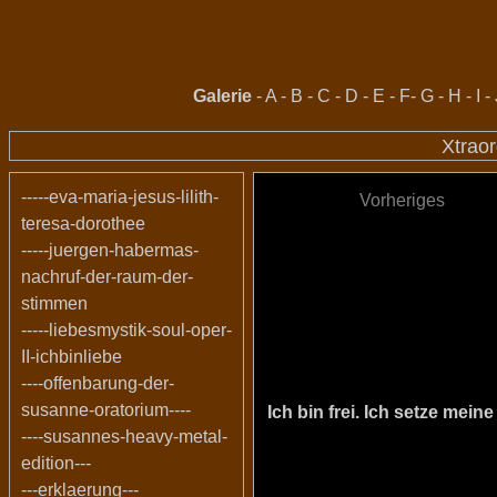
Galerie
-
A
-
B
-
C
-
D
-
E
-
F
-
G
-
H
-
I
-
Xtraor
-----eva-maria-jesus-lilith-
Vorheriges
teresa-dorothee
-----juergen-habermas-
nachruf-der-raum-der-
stimmen
-----liebesmystik-soul-oper-
II-ichbinliebe
----offenbarung-der-
susanne-oratorium----
Ich bin frei. Ich setze me
----susannes-heavy-metal-
edition---
---erklaerung---