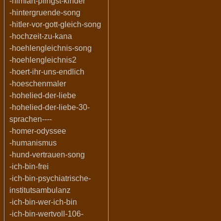
-himfart-pfingst-kinder
-hintergruende-song
-hitler-vor-gott-gleich-song
-hochzeit-zu-kana
-hoehlengleichnis-song
-hoehlengleichnis2
-hoert-ihr-uns-endlich
-hoeschenmaler
-hohelied-der-liebe
-hohelied-der-liebe-30-
sprachen----
-homer-odyssee
-humanismus
-hund-vertrauen-song
-ich-bin-frei
-ich-bin-psychiatrische-
institutsambulanz
-ich-bin-wer-ich-bin
-ich-bin-wertvoll-106-