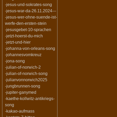
-jesus-und-sokrates-song
-jesus-war-da-26.11.2024---
-jesus-wer-ohne-suende-ist-
werfe-den-ersten-stein
-jesusgebet-10-sprachen
-jetzt-hoerst-du-mich
-jetzt-und-hier
-johanna-von-orleans-song
-johannesvomkreuz
-jona-song
-julian-of-norwich-2
-julian-of-norwich-song
-julianvonnorwich2025
-jungbrunnen-song
-jupiter-ganymed
-kaethe-kollwitz-antikriegs-
song
-kakao-aufmass