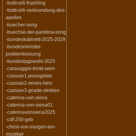
-botticelli-fruehling
-botticelli-verleumdung-des-
apelles
-buecher-song
-buechse-der-pandora-song
-bundeskabinett-2025-2029
-bundesminister-
problemloesung
-bundestagswahl-2025
-caravaggio-trinkt-wein
-cassian1-jesusgebet
-cassian2-reines-herz
-cassian3-gnade-streben
-caterina-von-siena
-caterina-von-siena01
-caterinavonsiena2025
-cdf-250-geb
-christ-von-morgen-ein-
mystiker