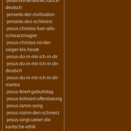
-jedermomenteinechance-
deutsch
-jenseits-der-zivilisation
-jenseits-des-schleiers
-jesus-christus-fuer-alle-
schwarzmagier
-jesus-christus-ist-der-
sieger-bis-heute
-jesus-du-in-mir-ich-in-dir
-jesus-du-in-mir-ich-in-dir-
deutsch
-jesus-du-in-mir-ich-in-dir-
mantra
-jesus-feiert-geburtstag
-jesus-kritisiert-offenbarung
-jesus-lamm-song
-jesus-nahm-den-schmerz
-jesus-singt-ueber die
kantsche-ethik