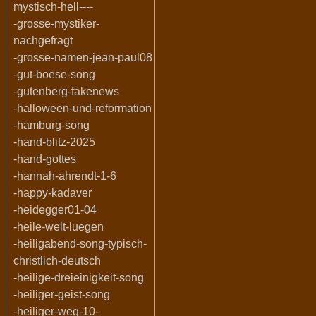
mystisch-hell----
-grosse-mystiker-
nachgefragt
-grosse-namen-jean-paul08
-gut-boese-song
-gutenberg-fakenews
-halloween-und-reformation
-hamburg-song
-hand-blitz-2025
-hand-gottes
-hannah-ahrendt-1-6
-happy-kadaver
-heidegger01-04
-heile-welt-luegen
-heiligabend-song-typisch-
christlich-deutsch
-heilige-dreieinigkeit-song
-heiliger-geist-song
-heiliger-weg-10-