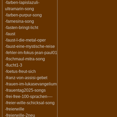
-farben-lapislazuli-
ultramarin-song
-farben-purpur-song
-farnesina-song
-fasten-bringt-licht
-faust
-faust-I-die-metal-oper
-faust-eine-mystische-reise
-fehler-im-fokus-jean-paul01
-fischmaul-mitra-song
-flucht1-3
-foetus-freut-sich
-franz-von-assisi-gebet
-frauen-im-lukasevangelium
-frauentag2025-songs
-frei-free-100-sprachen----
-freier-wille-schicksal-song
-freierwille
-freierwille-2neu