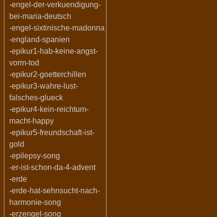
-engel-der-verkuendigung-
bei-maria-deutsch
-engel-sixtinische-madonna
-england-spanien
-epikur1-hab-keine-angst-
vorm-tod
-epikur2-goetterchillen
-epikur3-wahre-lust-
falsches-glueck
-epikur4-kein-reichtum-
macht-happy
-epikur5-freundschaft-ist-
gold
-epilepsy-song
-er-ist-schon-da-4-advent
-erde
-erde-hat-sehnsucht-nach-
harmonie-song
-erzengel-song