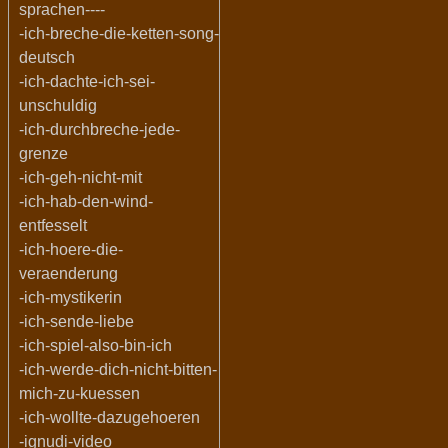
sprachen----
-ich-breche-die-ketten-song-
deutsch
-ich-dachte-ich-sei-
unschuldig
-ich-durchbreche-jede-
grenze
-ich-geh-nicht-mit
-ich-hab-den-wind-
entfesselt
-ich-hoere-die-
veraenderung
-ich-mystikerin
-ich-sende-liebe
-ich-spiel-also-bin-ich
-ich-werde-dich-nicht-bitten-
mich-zu-kuessen
-ich-wollte-dazugehoeren
-ignudi-video