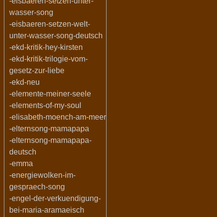
-eisbaeren-setzen-unter-
wasser-song
-eisbaeren-setzen-welt-
unter-wasser-song-deutsch
-ekd-kritik-hey-kirsten
-ekd-kritik-trilogie-vom-
gesetz-zur-liebe
-ekd-neu
-elemente-meiner-seele
-elements-of-my-soul
-elisabeth-moench-am-meer
-elternsong-mamapapa
-elternsong-mamapapa-
deutsch
-emma
-energiewolken-im-
gespraech-song
-engel-der-verkuendigung-
bei-maria-aramaeisch