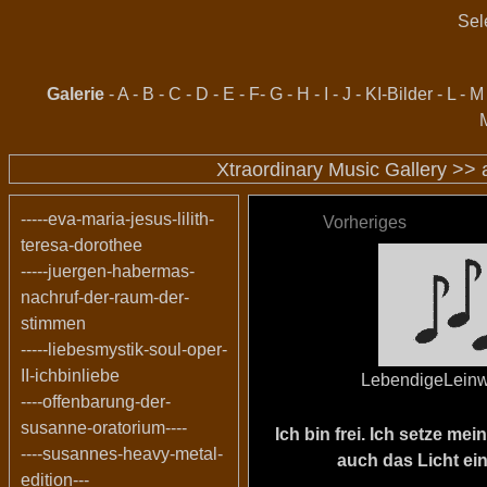
Sel
Galerie
-
A
-
B
-
C
-
D
-
E
-
F
-
G
-
H
-
I
-
J
-
KI-Bilder
-
L
-
M
Xtraordinary Music Gallery >>
-----eva-maria-jesus-lilith-
Vorheriges
teresa-dorothee
-----juergen-habermas-
nachruf-der-raum-der-
stimmen
-----liebesmystik-soul-oper-
II-ichbinliebe
LebendigeLein
----offenbarung-der-
susanne-oratorium----
Ich bin frei. Ich setze m
----susannes-heavy-metal-
auch das Licht ein
edition---