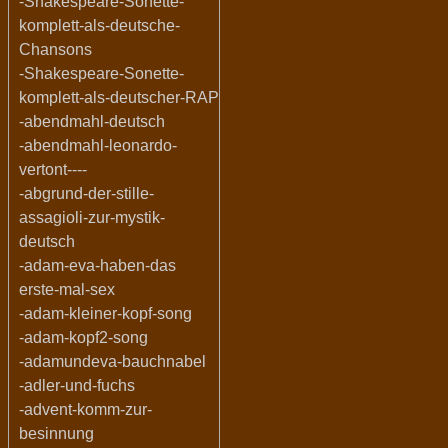
-Shakespeare-Sonette-
komplett-als-deutsche-
Chansons
-Shakespeare-Sonette-
komplett-als-deutscher-RAP
-abendmahl-deutsch
-abendmahl-leonardo-
vertont----
-abgrund-der-stille-
assagioli-zur-mystik-
deutsch
-adam-eva-haben-das
erste-mal-sex
-adam-kleiner-kopf-song
-adam-kopf2-song
-adamundeva-bauchnabel
-adler-und-fuchs
-advent-komm-zur-
besinnung