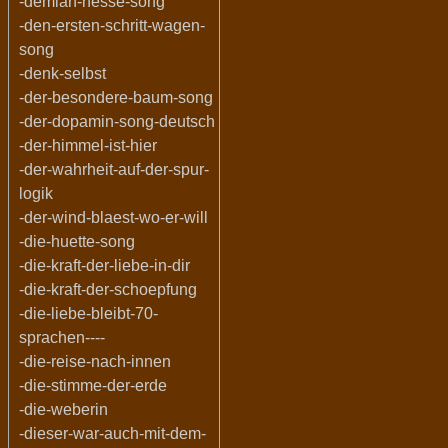
-demian-hesse-song
-den-ersten-schritt-wagen-
song
-denk-selbst
-der-besondere-baum-song
-der-dopamin-song-deutsch
-der-himmel-ist-hier
-der-wahrheit-auf-der-spur-
logik
-der-wind-blaest-wo-er-will
-die-huette-song
-die-kraft-der-liebe-in-dir
-die-kraft-der-schoepfung
-die-liebe-bleibt-70-
sprachen----
-die-reise-nach-innen
-die-stimme-der-erde
-die-weberin
-dieser-war-auch-mit-dem-