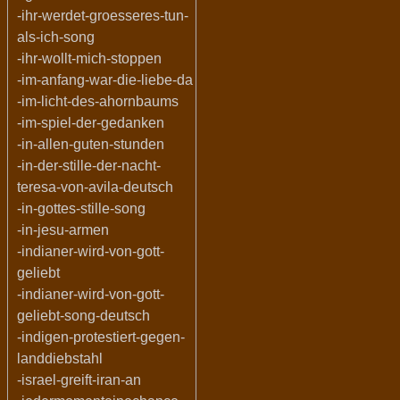
-ihr-werdet-groesseres-tun-
als-ich-song
-ihr-wollt-mich-stoppen
-im-anfang-war-die-liebe-da
-im-licht-des-ahornbaums
-im-spiel-der-gedanken
-in-allen-guten-stunden
-in-der-stille-der-nacht-
teresa-von-avila-deutsch
-in-gottes-stille-song
-in-jesu-armen
-indianer-wird-von-gott-
geliebt
-indianer-wird-von-gott-
geliebt-song-deutsch
-indigen-protestiert-gegen-
landdiebstahl
-israel-greift-iran-an