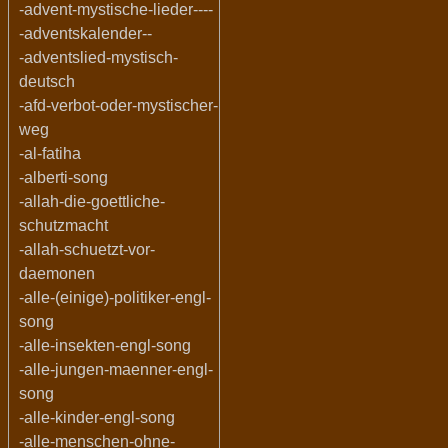
-advent-mystische-lieder----
-adventskalender--
-adventslied-mystisch-
deutsch
-afd-verbot-oder-mystischer-
weg
-al-fatiha
-alberti-song
-allah-die-goettliche-
schutzmacht
-allah-schuetzt-vor-
daemonen
-alle-(einige)-politiker-engl-
song
-alle-insekten-engl-song
-alle-jungen-maenner-engl-
song
-alle-kinder-engl-song
-alle-menschen-ohne-