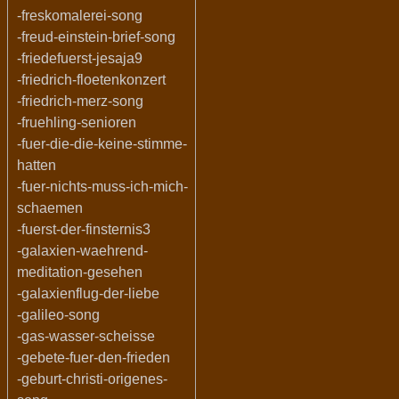
-freskomalerei-song
-freud-einstein-brief-song
-friedefuerst-jesaja9
-friedrich-floetenkonzert
-friedrich-merz-song
-fruehling-senioren
-fuer-die-die-keine-stimme-
hatten
-fuer-nichts-muss-ich-mich-
schaemen
-fuerst-der-finsternis3
-galaxien-waehrend-
meditation-gesehen
-galaxienflug-der-liebe
-galileo-song
-gas-wasser-scheisse
-gebete-fuer-den-frieden
-geburt-christi-origenes-