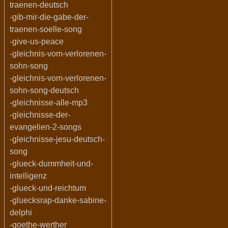
traenen-deutsch
-gib-mir-die-gabe-der-
traenen-soelle-song
-give-us-peace
-gleichnis-vom-verlorenen-
sohn-song
-gleichnis-vom-verlorenen-
sohn-song-deutsch
-gleichnisse-alle-mp3
-gleichnisse-der-
evangelien-2-songs
-gleichnisse-jesu-deutsch-
song
-glueck-dummheit-und-
intelligenz
-glueck-und-reichtum
-gluecksrap-danke-sabine-
delphi
-goethe-werther