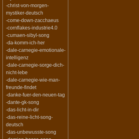
-christ-von-morgen-
mystiker-deutsch
-come-down-zacchaeus
-cornflakes-industrie4.0
-cumaen-sibyl-song
-da-komm-ich-her
-dale-carnegie-emotionale-
intelligenz
-dale-carnegie-sorge-dich-
nicht-lebe
-dale-carnegie-wie-man-
freunde-findet
-danke-fuer-den-neuen-tag
-dante-gk-song
-das-licht-in-dir
-das-reine-licht-song-
deutsch
-das-unbewusste-song