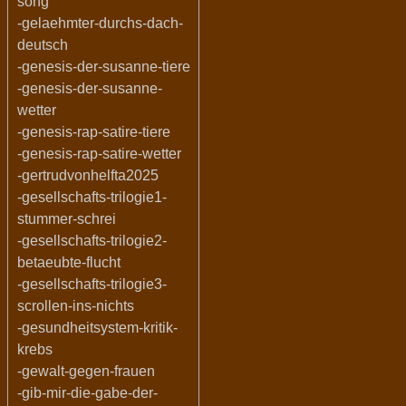
song
-gelaehmter-durchs-dach-
deutsch
-genesis-der-susanne-tiere
-genesis-der-susanne-
wetter
-genesis-rap-satire-tiere
-genesis-rap-satire-wetter
-gertrudvonhelfta2025
-gesellschafts-trilogie1-
stummer-schrei
-gesellschafts-trilogie2-
betaeubte-flucht
-gesellschafts-trilogie3-
scrollen-ins-nichts
-gesundheitsystem-kritik-
krebs
-gewalt-gegen-frauen
-gib-mir-die-gabe-der-