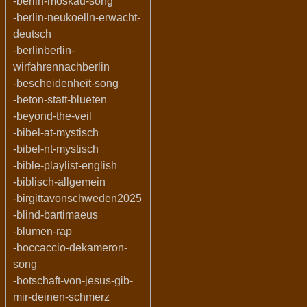
-berlin-moskau-song
-berlin-neukoelln-erwacht-
deutsch
-berlinberlin-
wirfahrennachberlin
-bescheidenheit-song
-beton-statt-blueten
-beyond-the-veil
-bibel-at-mystisch
-bibel-nt-mystisch
-bible-playlist-english
-biblisch-allgemein
-birgittavonschweden2025
-blind-bartimaeus
-blumen-rap
-boccaccio-dekameron-
song
-botschaft-von-jesus-gib-
mir-deinen-schmerz