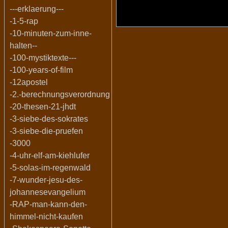
---erklaerung---
-1-5-rap
-10-minuten-zum-inne-
halten--
-100-mystiktexte---
-100-years-of-film
-12apostel
-2.-berechnungsverordnung
-20-thesen-21-jhdt
-3-siebe-des-sokrates
-3-siebe-die-pruefen
-3000
-4-uhr-elf-am-kiehlufer
-5-solas-im-regenwald
-7-wunder-jesu-des-
johannesevangelium
-RAP-man-kann-den-
himmel-nicht-kaufen