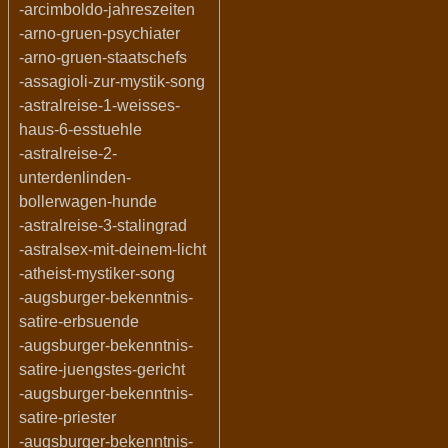
-arcimboldo-jahreszeiten
-arno-gruen-psychiater
-arno-gruen-staatschefs
-assagioli-zur-mystik-song
-astralreise-1-weisses-
haus-6-esstuehle
-astralreise-2-
unterdenlinden-
bollerwagen-hunde
-astralreise-3-stalingrad
-astralsex-mit-deinem-licht
-atheist-mystiker-song
-augsburger-bekenntnis-
satire-erbsuende
-augsburger-bekenntnis-
satire-juengstes-gericht
-augsburger-bekenntnis-
satire-priester
-augsburger-bekenntnis-