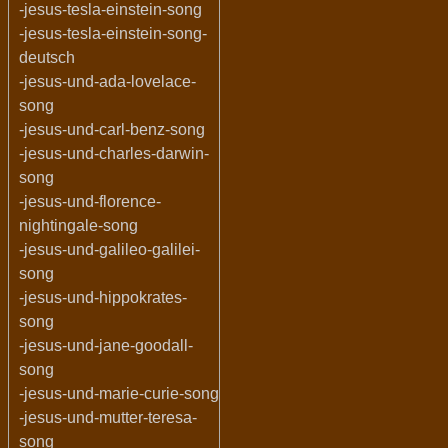
-jesus-tesla-einstein-song
-jesus-tesla-einstein-song-
deutsch
-jesus-und-ada-lovelace-
song
-jesus-und-carl-benz-song
-jesus-und-charles-darwin-
song
-jesus-und-florence-
nightingale-song
-jesus-und-galileo-galilei-
song
-jesus-und-hippokrates-
song
-jesus-und-jane-goodall-
song
-jesus-und-marie-curie-song
-jesus-und-mutter-teresa-
song