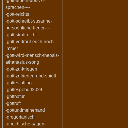
-gott-lebt-in-uns-76-
sprachen----
-gott-reichts
-gott-schreibt-susanne-
persoenliche-lieder----
-gott-straft-nicht
-gott-vertraut-euch-noch-
immer
-gott-wird-mensch-theosis-
athanasius-song
-gott-zu-kriegen
-gott-zufrieden-und-spielt
-gottes-alltag
-gottesgeburt2024
-gottnatur
-gottruft
-gottundmeinehand
-gregorianisch
-griechische-sagen-