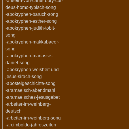
-anselm-von-canterbury-cur-
deus-homo-typisch-song
-apokryphen-baruch-song
-apokryphen-esther-song
-apokryphen-judith-tobit-
song
-apokryphen-makkabaeer-
song
-apokryphen-manasse-
daniel-song
-apokryphen-weisheit-und-
jesus-sirach-song
-apostelgeschichte-song
-aramaeisch-abendmahl
-aramaeisches-jesusgebet
-arbeiter-im-weinberg-
deutsch
-arbeiter-im-weinberg-song
-arcimboldo-jahreszeiten