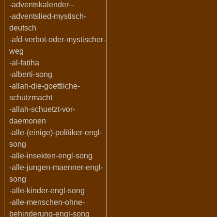
-adventskalender--
-adventslied-mystisch-
deutsch
-afd-verbot-oder-mystischer-
weg
-al-fatiha
-alberti-song
-allah-die-goettliche-
schutzmacht
-allah-schuetzt-vor-
daemonen
-alle-(einige)-politiker-engl-
song
-alle-insekten-engl-song
-alle-jungen-maenner-engl-
song
-alle-kinder-engl-song
-alle-menschen-ohne-
behinderung-engl-song