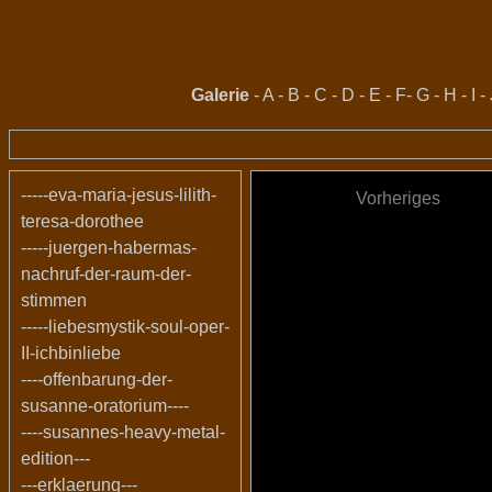
Galerie
-
A
-
B
-
C
-
D
-
E
-
F
-
G
-
H
-
I
-
-----eva-maria-jesus-lilith-
Vorheriges
teresa-dorothee
-----juergen-habermas-
nachruf-der-raum-der-
stimmen
-----liebesmystik-soul-oper-
II-ichbinliebe
----offenbarung-der-
susanne-oratorium----
----susannes-heavy-metal-
edition---
---erklaerung---