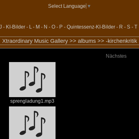
Select Language
▼
J
-
KI-Bilder
-
L
-
M
-
N
-
O
-
P
-
Quintessenz-KI-Bilder
-
R
-
S
-
T
Xtraordinary Music Gallery >>
albums
>>
-kirchenkritik
Nächstes
sprengladung1.mp3