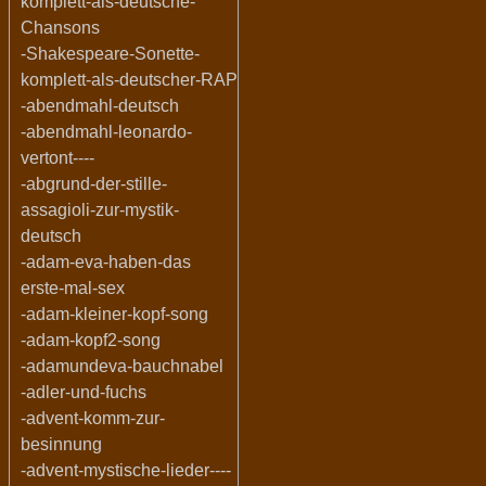
komplett-als-deutsche-
Chansons
-Shakespeare-Sonette-
komplett-als-deutscher-RAP
-abendmahl-deutsch
-abendmahl-leonardo-
vertont----
-abgrund-der-stille-
assagioli-zur-mystik-
deutsch
-adam-eva-haben-das
erste-mal-sex
-adam-kleiner-kopf-song
-adam-kopf2-song
-adamundeva-bauchnabel
-adler-und-fuchs
-advent-komm-zur-
besinnung
-advent-mystische-lieder----