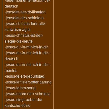
-jedermomenteinechance-
deutsch
-jenseits-der-zivilisation
-jenseits-des-schleiers
-jesus-christus-fuer-alle-
schwarzmagier
-jesus-christus-ist-der-
sieger-bis-heute
-jesus-du-in-mir-ich-in-dir
-jesus-du-in-mir-ich-in-dir-
deutsch
-jesus-du-in-mir-ich-in-dir-
mantra
-jesus-feiert-geburtstag
-jesus-kritisiert-offenbarung
-jesus-lamm-song
-jesus-nahm-den-schmerz
-jesus-singt-ueber die
kantsche-ethik