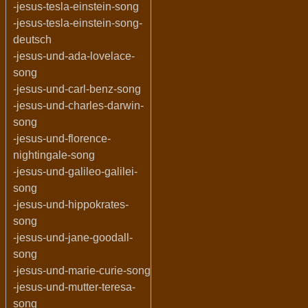
-jesus-tesla-einstein-song
-jesus-tesla-einstein-song-
deutsch
-jesus-und-ada-lovelace-
song
-jesus-und-carl-benz-song
-jesus-und-charles-darwin-
song
-jesus-und-florence-
nightingale-song
-jesus-und-galileo-galilei-
song
-jesus-und-hippokrates-
song
-jesus-und-jane-goodall-
song
-jesus-und-marie-curie-song
-jesus-und-mutter-teresa-
song