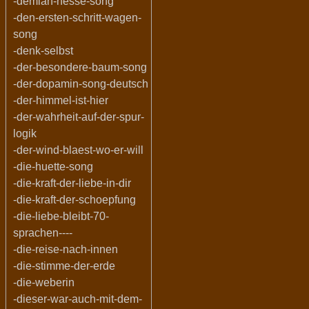
-demian-hesse-song
-den-ersten-schritt-wagen-
song
-denk-selbst
-der-besondere-baum-song
-der-dopamin-song-deutsch
-der-himmel-ist-hier
-der-wahrheit-auf-der-spur-
logik
-der-wind-blaest-wo-er-will
-die-huette-song
-die-kraft-der-liebe-in-dir
-die-kraft-der-schoepfung
-die-liebe-bleibt-70-
sprachen----
-die-reise-nach-innen
-die-stimme-der-erde
-die-weberin
-dieser-war-auch-mit-dem-