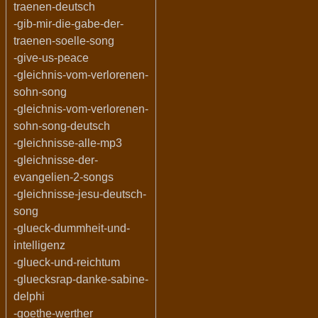
traenen-deutsch
-gib-mir-die-gabe-der-
traenen-soelle-song
-give-us-peace
-gleichnis-vom-verlorenen-
sohn-song
-gleichnis-vom-verlorenen-
sohn-song-deutsch
-gleichnisse-alle-mp3
-gleichnisse-der-
evangelien-2-songs
-gleichnisse-jesu-deutsch-
song
-glueck-dummheit-und-
intelligenz
-glueck-und-reichtum
-gluecksrap-danke-sabine-
delphi
-goethe-werther