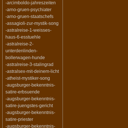
-arcimboldo-jahreszeiten
-arno-gruen-psychiater
-arno-gruen-staatschefs
-assagioli-zur-mystik-song
-astralreise-1-weisses-
haus-6-esstuehle
-astralreise-2-
unterdenlinden-
bollerwagen-hunde
-astralreise-3-stalingrad
-astralsex-mit-deinem-licht
-atheist-mystiker-song
-augsburger-bekenntnis-
satire-erbsuende
-augsburger-bekenntnis-
satire-juengstes-gericht
-augsburger-bekenntnis-
satire-priester
-augsburger-bekenntnis-