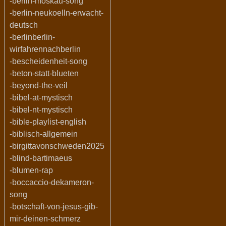
-berlin-moskau-song
-berlin-neukoelln-erwacht-
deutsch
-berlinberlin-
wirfahrennachberlin
-bescheidenheit-song
-beton-statt-blueten
-beyond-the-veil
-bibel-at-mystisch
-bibel-nt-mystisch
-bible-playlist-english
-biblisch-allgemein
-birgittavonschweden2025
-blind-bartimaeus
-blumen-rap
-boccaccio-dekameron-
song
-botschaft-von-jesus-gib-
mir-deinen-schmerz