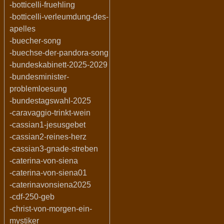
-botticelli-fruehling
-botticelli-verleumdung-des-
apelles
-buecher-song
-buechse-der-pandora-song
-bundeskabinett-2025-2029
-bundesminister-
problemloesung
-bundestagswahl-2025
-caravaggio-trinkt-wein
-cassian1-jesusgebet
-cassian2-reines-herz
-cassian3-gnade-streben
-caterina-von-siena
-caterina-von-siena01
-caterinavonsiena2025
-cdf-250-geb
-christ-von-morgen-ein-
mystiker