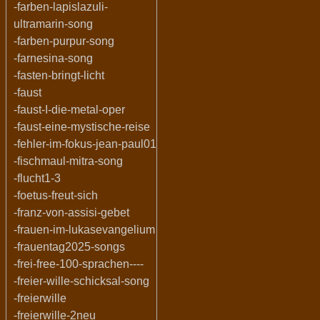
-farben-lapislazuli-
ultramarin-song
-farben-purpur-song
-farnesina-song
-fasten-bringt-licht
-faust
-faust-I-die-metal-oper
-faust-eine-mystische-reise
-fehler-im-fokus-jean-paul01
-fischmaul-mitra-song
-flucht1-3
-foetus-freut-sich
-franz-von-assisi-gebet
-frauen-im-lukasevangelium
-frauentag2025-songs
-frei-free-100-sprachen----
-freier-wille-schicksal-song
-freierwille
-freierwille-2neu