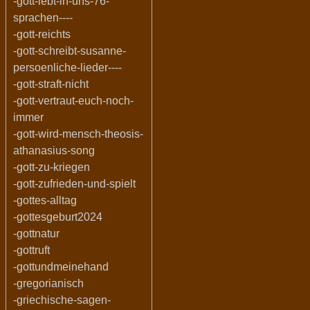
-gott-lebt-in-uns-76-
sprachen----
-gott-reichts
-gott-schreibt-susanne-
persoenliche-lieder----
-gott-straft-nicht
-gott-vertraut-euch-noch-
immer
-gott-wird-mensch-theosis-
athanasius-song
-gott-zu-kriegen
-gott-zufrieden-und-spielt
-gottes-alltag
-gottesgeburt2024
-gottnatur
-gottruft
-gottundmeinehand
-gregorianisch
-griechische-sagen-