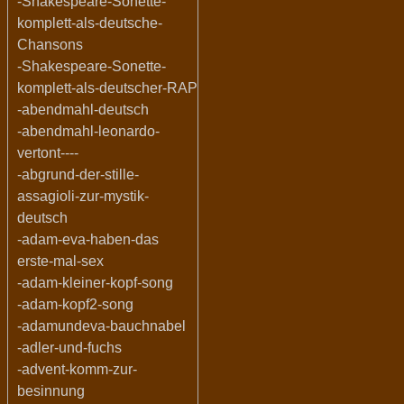
-Shakespeare-Sonette-
komplett-als-deutsche-
Chansons
-Shakespeare-Sonette-
komplett-als-deutscher-RAP
-abendmahl-deutsch
-abendmahl-leonardo-
vertont----
-abgrund-der-stille-
assagioli-zur-mystik-
deutsch
-adam-eva-haben-das
erste-mal-sex
-adam-kleiner-kopf-song
-adam-kopf2-song
-adamundeva-bauchnabel
-adler-und-fuchs
-advent-komm-zur-
besinnung