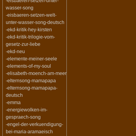
-eisbaeren-setzen-unter-
wasser-song
-eisbaeren-setzen-welt-
unter-wasser-song-deutsch
-ekd-kritik-hey-kirsten
-ekd-kritik-trilogie-vom-
gesetz-zur-liebe
-ekd-neu
-elemente-meiner-seele
-elements-of-my-soul
-elisabeth-moench-am-meer
-elternsong-mamapapa
-elternsong-mamapapa-
deutsch
-emma
-energiewolken-im-
gespraech-song
-engel-der-verkuendigung-
bei-maria-aramaeisch