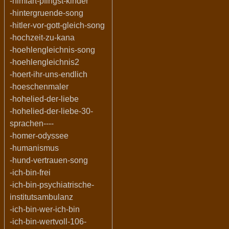
-himfart-pfingst-kinder
-hintergruende-song
-hitler-vor-gott-gleich-song
-hochzeit-zu-kana
-hoehlengleichnis-song
-hoehlengleichnis2
-hoert-ihr-uns-endlich
-hoeschenmaler
-hohelied-der-liebe
-hohelied-der-liebe-30-
sprachen----
-homer-odyssee
-humanismus
-hund-vertrauen-song
-ich-bin-frei
-ich-bin-psychiatrische-
institutsambulanz
-ich-bin-wer-ich-bin
-ich-bin-wertvoll-106-