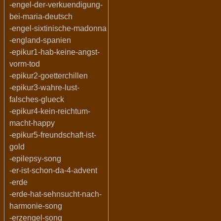
-engel-der-verkuendigung-
bei-maria-deutsch
-engel-sixtinische-madonna
-england-spanien
-epikur1-hab-keine-angst-
vorm-tod
-epikur2-goetterchillen
-epikur3-wahre-lust-
falsches-glueck
-epikur4-kein-reichtum-
macht-happy
-epikur5-freundschaft-ist-
gold
-epilepsy-song
-er-ist-schon-da-4-advent
-erde
-erde-hat-sehnsucht-nach-
harmonie-song
-erzengel-song