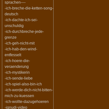
sprachen----
-ich-breche-die-ketten-song-
deutsch
-ich-dachte-ich-sei-
unschuldig
-ich-durchbreche-jede-
grenze
-ich-geh-nicht-mit
-ich-hab-den-wind-
entfesselt
-ich-hoere-die-
veraenderung
-ich-mystikerin
-ich-sende-liebe
-ich-spiel-also-bin-ich
-ich-werde-dich-nicht-bitten-
mich-zu-kuessen
-ich-wollte-dazugehoeren
-ignudi-video