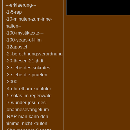
---erklaerung---
-1-5-rap
-10-minuten-zum-inne-
halten--
-100-mystiktexte---
-100-years-of-film
-12apostel
-2.-berechnungsverordnung
-20-thesen-21-jhdt
-3-siebe-des-sokrates
-3-siebe-die-pruefen
-3000
-4-uhr-elf-am-kiehlufer
-5-solas-im-regenwald
-7-wunder-jesu-des-
johannesevangelium
-RAP-man-kann-den-
himmel-nicht-kaufen