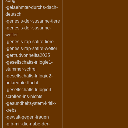
song
-gelaehmter-durchs-dach-
deutsch
-genesis-der-susanne-tiere
-genesis-der-susanne-
wetter
-genesis-rap-satire-tiere
-genesis-rap-satire-wetter
-gertrudvonhelfta2025
-gesellschafts-trilogie1-
stummer-schrei
-gesellschafts-trilogie2-
betaeubte-flucht
-gesellschafts-trilogie3-
scrollen-ins-nichts
-gesundheitsystem-kritik-
krebs
-gewalt-gegen-frauen
-gib-mir-die-gabe-der-