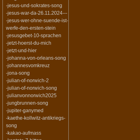
-jesus-und-sokrates-song
-jesus-war-da-26.11.2024---
-jesus-wer-ohne-suende-ist-
werfe-den-ersten-stein
-jesusgebet-10-sprachen
-jetzt-hoerst-du-mich
-jetzt-und-hier
-johanna-von-orleans-song
-johannesvomkreuz
-jona-song
-julian-of-norwich-2
-julian-of-norwich-song
-julianvonnorwich2025
-jungbrunnen-song
-jupiter-ganymed
-kaethe-kollwitz-antikriegs-
song
-kakao-aufmass