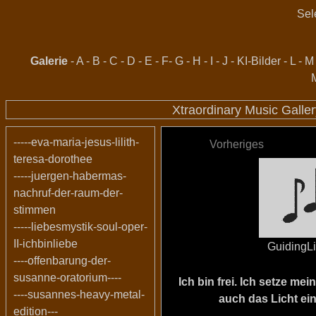
Sel
Galerie
-
A
-
B
-
C
-
D
-
E
-
F
-
G
-
H
-
I
-
J
-
KI-Bilder
-
L
-
M
Xtraordinary Music Galle
-----eva-maria-jesus-lilith-
Vorheriges
teresa-dorothee
-----juergen-habermas-
nachruf-der-raum-der-
stimmen
-----liebesmystik-soul-oper-
II-ichbinliebe
GuidingL
----offenbarung-der-
susanne-oratorium----
Ich bin frei. Ich setze m
----susannes-heavy-metal-
auch das Licht ein
edition---