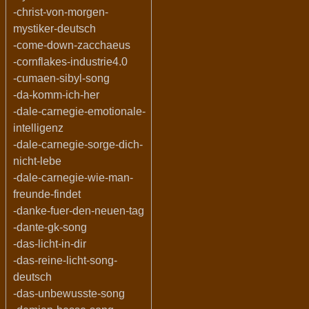
-christ-von-morgen-
mystiker-deutsch
-come-down-zacchaeus
-cornflakes-industrie4.0
-cumaen-sibyl-song
-da-komm-ich-her
-dale-carnegie-emotionale-
intelligenz
-dale-carnegie-sorge-dich-
nicht-lebe
-dale-carnegie-wie-man-
freunde-findet
-danke-fuer-den-neuen-tag
-dante-gk-song
-das-licht-in-dir
-das-reine-licht-song-
deutsch
-das-unbewusste-song