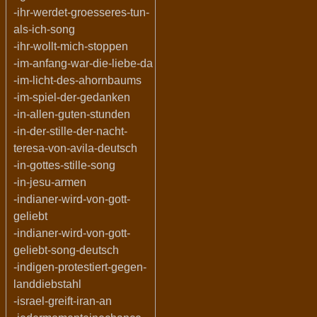
-ihr-werdet-groesseres-tun-
als-ich-song
-ihr-wollt-mich-stoppen
-im-anfang-war-die-liebe-da
-im-licht-des-ahornbaums
-im-spiel-der-gedanken
-in-allen-guten-stunden
-in-der-stille-der-nacht-
teresa-von-avila-deutsch
-in-gottes-stille-song
-in-jesu-armen
-indianer-wird-von-gott-
geliebt
-indianer-wird-von-gott-
geliebt-song-deutsch
-indigen-protestiert-gegen-
landdiebstahl
-israel-greift-iran-an