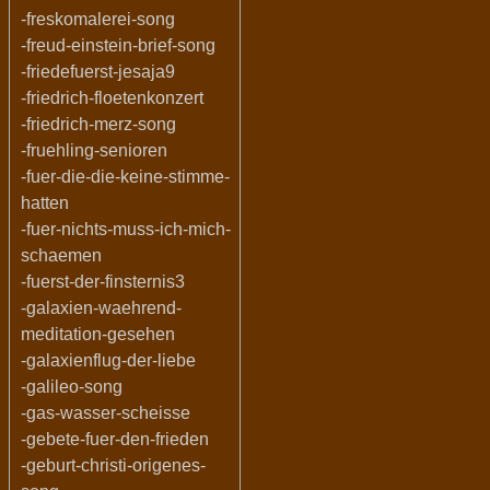
-freskomalerei-song
-freud-einstein-brief-song
-friedefuerst-jesaja9
-friedrich-floetenkonzert
-friedrich-merz-song
-fruehling-senioren
-fuer-die-die-keine-stimme-
hatten
-fuer-nichts-muss-ich-mich-
schaemen
-fuerst-der-finsternis3
-galaxien-waehrend-
meditation-gesehen
-galaxienflug-der-liebe
-galileo-song
-gas-wasser-scheisse
-gebete-fuer-den-frieden
-geburt-christi-origenes-