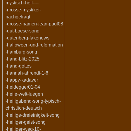
mystisch-hell----
-grosse-mystiker-
nachgefragt
-grosse-namen-jean-paul08
-gut-boese-song
-gutenberg-fakenews
-halloween-und-reformation
-hamburg-song
-hand-blitz-2025
-hand-gottes
-hannah-ahrendt-1-6
-happy-kadaver
-heidegger01-04
-heile-welt-luegen
-heiligabend-song-typisch-
christlich-deutsch
-heilige-dreieinigkeit-song
-heiliger-geist-song
-heiliger-weg-10-