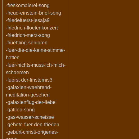
-freskomalerei-song
-freud-einstein-brief-song
-friedefuerst-jesaja9
-friedrich-floetenkonzert
-friedrich-merz-song
-fruehling-senioren
-fuer-die-die-keine-stimme-
hatten
-fuer-nichts-muss-ich-mich-
schaemen
-fuerst-der-finsternis3
-galaxien-waehrend-
meditation-gesehen
-galaxienflug-der-liebe
-galileo-song
-gas-wasser-scheisse
-gebete-fuer-den-frieden
-geburt-christi-origenes-