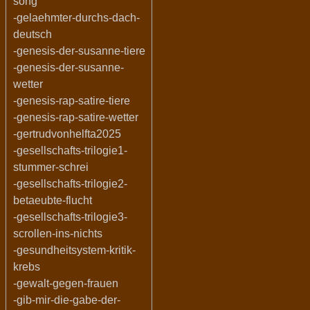
song
-gelaehmter-durchs-dach-
deutsch
-genesis-der-susanne-tiere
-genesis-der-susanne-
wetter
-genesis-rap-satire-tiere
-genesis-rap-satire-wetter
-gertrudvonhelfta2025
-gesellschafts-trilogie1-
stummer-schrei
-gesellschafts-trilogie2-
betaeubte-flucht
-gesellschafts-trilogie3-
scrollen-ins-nichts
-gesundheitsystem-kritik-
krebs
-gewalt-gegen-frauen
-gib-mir-die-gabe-der-