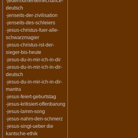
-jedermomenteinechance-
deutsch
-jenseits-der-zivilisation
-jenseits-des-schleiers
-jesus-christus-fuer-alle-
schwarzmagier
-jesus-christus-ist-der-
sieger-bis-heute
-jesus-du-in-mir-ich-in-dir
-jesus-du-in-mir-ich-in-dir-
deutsch
-jesus-du-in-mir-ich-in-dir-
mantra
-jesus-feiert-geburtstag
-jesus-kritisiert-offenbarung
-jesus-lamm-song
-jesus-nahm-den-schmerz
-jesus-singt-ueber die
kantsche-ethik