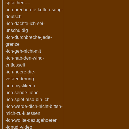
sprachen----
-ich-breche-die-ketten-song-
deutsch
-ich-dachte-ich-sei-
unschuldig
-ich-durchbreche-jede-
grenze
-ich-geh-nicht-mit
-ich-hab-den-wind-
entfesselt
-ich-hoere-die-
veraenderung
-ich-mystikerin
-ich-sende-liebe
-ich-spiel-also-bin-ich
-ich-werde-dich-nicht-bitten-
mich-zu-kuessen
-ich-wollte-dazugehoeren
-ignudi-video