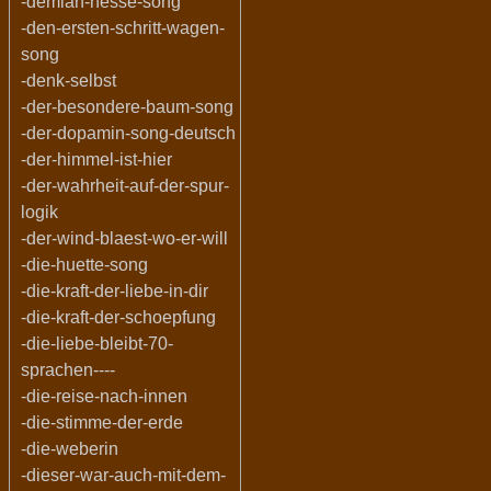
-demian-hesse-song
-den-ersten-schritt-wagen-
song
-denk-selbst
-der-besondere-baum-song
-der-dopamin-song-deutsch
-der-himmel-ist-hier
-der-wahrheit-auf-der-spur-
logik
-der-wind-blaest-wo-er-will
-die-huette-song
-die-kraft-der-liebe-in-dir
-die-kraft-der-schoepfung
-die-liebe-bleibt-70-
sprachen----
-die-reise-nach-innen
-die-stimme-der-erde
-die-weberin
-dieser-war-auch-mit-dem-