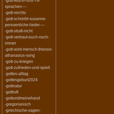
-gott-lebt-in-uns-76-
sprachen----
-gott-reichts
-gott-schreibt-susanne-
persoenliche-lieder----
-gott-straft-nicht
-gott-vertraut-euch-noch-
immer
-gott-wird-mensch-theosis-
athanasius-song
-gott-zu-kriegen
-gott-zufrieden-und-spielt
-gottes-alltag
-gottesgeburt2024
-gottnatur
-gottruft
-gottundmeinehand
-gregorianisch
-griechische-sagen-