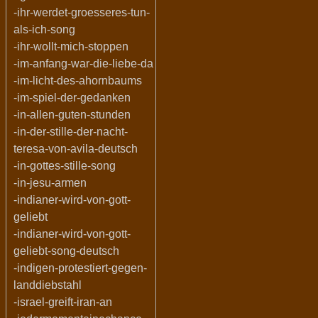
-ihr-werdet-groesseres-tun-
als-ich-song
-ihr-wollt-mich-stoppen
-im-anfang-war-die-liebe-da
-im-licht-des-ahornbaums
-im-spiel-der-gedanken
-in-allen-guten-stunden
-in-der-stille-der-nacht-
teresa-von-avila-deutsch
-in-gottes-stille-song
-in-jesu-armen
-indianer-wird-von-gott-
geliebt
-indianer-wird-von-gott-
geliebt-song-deutsch
-indigen-protestiert-gegen-
landdiebstahl
-israel-greift-iran-an