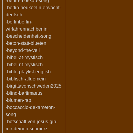
-berlin-moskau-song
-berlin-neukoelln-erwacht-
deutsch
-berlinberlin-
wirfahrennachberlin
-bescheidenheit-song
-beton-statt-blueten
-beyond-the-veil
-bibel-at-mystisch
-bibel-nt-mystisch
-bible-playlist-english
-biblisch-allgemein
-birgittavonschweden2025
-blind-bartimaeus
-blumen-rap
-boccaccio-dekameron-
song
-botschaft-von-jesus-gib-
mir-deinen-schmerz