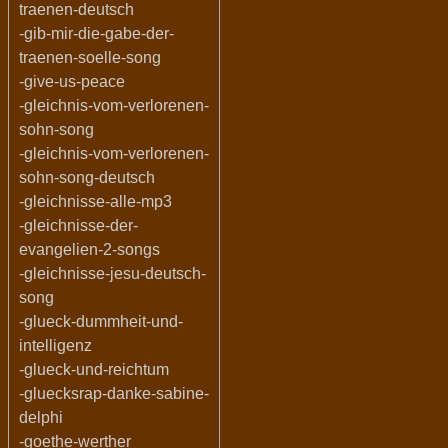
traenen-deutsch
-gib-mir-die-gabe-der-
traenen-soelle-song
-give-us-peace
-gleichnis-vom-verlorenen-
sohn-song
-gleichnis-vom-verlorenen-
sohn-song-deutsch
-gleichnisse-alle-mp3
-gleichnisse-der-
evangelien-2-songs
-gleichnisse-jesu-deutsch-
song
-glueck-dummheit-und-
intelligenz
-glueck-und-reichtum
-gluecksrap-danke-sabine-
delphi
-goethe-werther