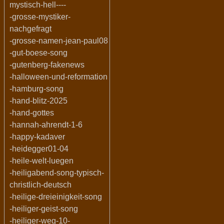
mystisch-hell----
-grosse-mystiker-
nachgefragt
-grosse-namen-jean-paul08
-gut-boese-song
-gutenberg-fakenews
-halloween-und-reformation
-hamburg-song
-hand-blitz-2025
-hand-gottes
-hannah-ahrendt-1-6
-happy-kadaver
-heidegger01-04
-heile-welt-luegen
-heiligabend-song-typisch-
christlich-deutsch
-heilige-dreieinigkeit-song
-heiliger-geist-song
-heiliger-weg-10-