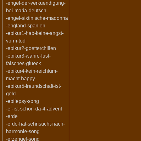
-engel-der-verkuendigung-
bei-maria-deutsch
-engel-sixtinische-madonna
-england-spanien
-epikur1-hab-keine-angst-
vorm-tod
-epikur2-goetterchillen
-epikur3-wahre-lust-
falsches-glueck
-epikur4-kein-reichtum-
macht-happy
-epikur5-freundschaft-ist-
gold
-epilepsy-song
-er-ist-schon-da-4-advent
-erde
-erde-hat-sehnsucht-nach-
harmonie-song
-erzengel-song