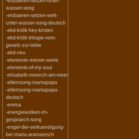
-eisbaeren-setzen-unter-
wasser-song
-eisbaeren-setzen-welt-
unter-wasser-song-deutsch
-ekd-kritik-hey-kirsten
-ekd-kritik-trilogie-vom-
gesetz-zur-liebe
-ekd-neu
-elemente-meiner-seele
-elements-of-my-soul
-elisabeth-moench-am-meer
-elternsong-mamapapa
-elternsong-mamapapa-
deutsch
-emma
-energiewolken-im-
gespraech-song
-engel-der-verkuendigung-
bei-maria-aramaeisch