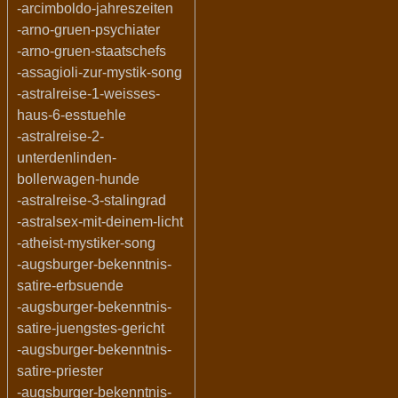
-arcimboldo-jahreszeiten
-arno-gruen-psychiater
-arno-gruen-staatschefs
-assagioli-zur-mystik-song
-astralreise-1-weisses-
haus-6-esstuehle
-astralreise-2-
unterdenlinden-
bollerwagen-hunde
-astralreise-3-stalingrad
-astralsex-mit-deinem-licht
-atheist-mystiker-song
-augsburger-bekenntnis-
satire-erbsuende
-augsburger-bekenntnis-
satire-juengstes-gericht
-augsburger-bekenntnis-
satire-priester
-augsburger-bekenntnis-