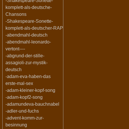
-Shakespeare-Sonette-
komplett-als-deutsche-
Chansons
-Shakespeare-Sonette-
komplett-als-deutscher-RAP
-abendmahl-deutsch
-abendmahl-leonardo-
vertont----
-abgrund-der-stille-
assagioli-zur-mystik-
deutsch
-adam-eva-haben-das
erste-mal-sex
-adam-kleiner-kopf-song
-adam-kopf2-song
-adamundeva-bauchnabel
-adler-und-fuchs
-advent-komm-zur-
besinnung