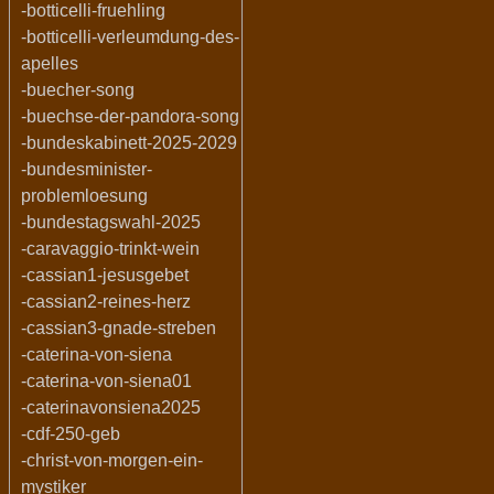
-botticelli-fruehling
-botticelli-verleumdung-des-
apelles
-buecher-song
-buechse-der-pandora-song
-bundeskabinett-2025-2029
-bundesminister-
problemloesung
-bundestagswahl-2025
-caravaggio-trinkt-wein
-cassian1-jesusgebet
-cassian2-reines-herz
-cassian3-gnade-streben
-caterina-von-siena
-caterina-von-siena01
-caterinavonsiena2025
-cdf-250-geb
-christ-von-morgen-ein-
mystiker