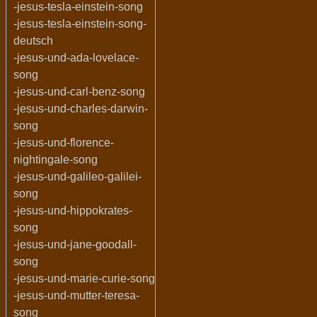
-jesus-tesla-einstein-song
-jesus-tesla-einstein-song-
deutsch
-jesus-und-ada-lovelace-
song
-jesus-und-carl-benz-song
-jesus-und-charles-darwin-
song
-jesus-und-florence-
nightingale-song
-jesus-und-galileo-galilei-
song
-jesus-und-hippokrates-
song
-jesus-und-jane-goodall-
song
-jesus-und-marie-curie-song
-jesus-und-mutter-teresa-
song