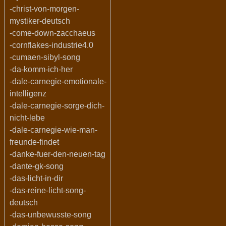
-christ-von-morgen-
mystiker-deutsch
-come-down-zacchaeus
-cornflakes-industrie4.0
-cumaen-sibyl-song
-da-komm-ich-her
-dale-carnegie-emotionale-
intelligenz
-dale-carnegie-sorge-dich-
nicht-lebe
-dale-carnegie-wie-man-
freunde-findet
-danke-fuer-den-neuen-tag
-dante-gk-song
-das-licht-in-dir
-das-reine-licht-song-
deutsch
-das-unbewusste-song