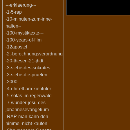
---erklaerung---
-1-5-rap
-10-minuten-zum-inne-
halten--
-100-mystiktexte---
-100-years-of-film
-12apostel
-2.-berechnungsverordnung
-20-thesen-21-jhdt
-3-siebe-des-sokrates
-3-siebe-die-pruefen
-3000
-4-uhr-elf-am-kiehlufer
-5-solas-im-regenwald
-7-wunder-jesu-des-
johannesevangelium
-RAP-man-kann-den-
himmel-nicht-kaufen