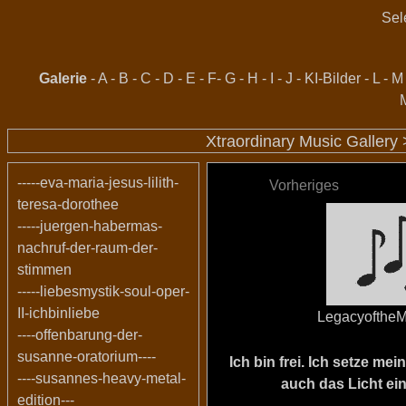
Sel
Galerie
-
A
-
B
-
C
-
D
-
E
-
F
-
G
-
H
-
I
-
J
-
KI-Bilder
-
L
-
M
Xtraordinary Music Gallery
-----eva-maria-jesus-lilith-
Vorheriges
teresa-dorothee
-----juergen-habermas-
nachruf-der-raum-der-
stimmen
-----liebesmystik-soul-oper-
II-ichbinliebe
LegacyoftheM
----offenbarung-der-
susanne-oratorium----
Ich bin frei. Ich setze m
----susannes-heavy-metal-
auch das Licht ein
edition---