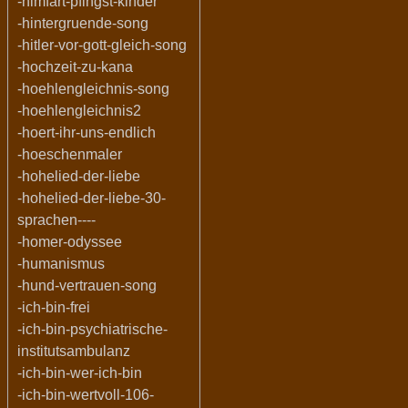
-himfart-pfingst-kinder
-hintergruende-song
-hitler-vor-gott-gleich-song
-hochzeit-zu-kana
-hoehlengleichnis-song
-hoehlengleichnis2
-hoert-ihr-uns-endlich
-hoeschenmaler
-hohelied-der-liebe
-hohelied-der-liebe-30-
sprachen----
-homer-odyssee
-humanismus
-hund-vertrauen-song
-ich-bin-frei
-ich-bin-psychiatrische-
institutsambulanz
-ich-bin-wer-ich-bin
-ich-bin-wertvoll-106-