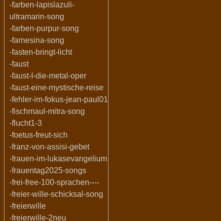
-farben-lapislazuli-
ultramarin-song
-farben-purpur-song
-farnesina-song
-fasten-bringt-licht
-faust
-faust-I-die-metal-oper
-faust-eine-mystische-reise
-fehler-im-fokus-jean-paul01
-fischmaul-mitra-song
-flucht1-3
-foetus-freut-sich
-franz-von-assisi-gebet
-frauen-im-lukasevangelium
-frauentag2025-songs
-frei-free-100-sprachen----
-freier-wille-schicksal-song
-freierwille
-freierwille-2neu