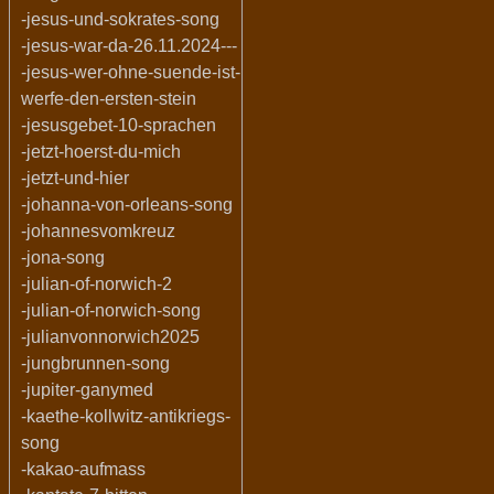
-jesus-und-sokrates-song
-jesus-war-da-26.11.2024---
-jesus-wer-ohne-suende-ist-
werfe-den-ersten-stein
-jesusgebet-10-sprachen
-jetzt-hoerst-du-mich
-jetzt-und-hier
-johanna-von-orleans-song
-johannesvomkreuz
-jona-song
-julian-of-norwich-2
-julian-of-norwich-song
-julianvonnorwich2025
-jungbrunnen-song
-jupiter-ganymed
-kaethe-kollwitz-antikriegs-
song
-kakao-aufmass