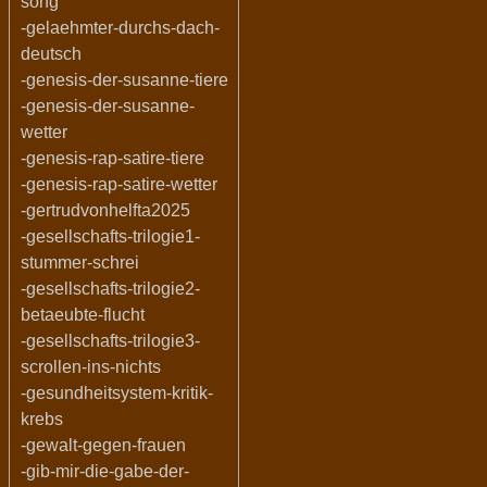
song
-gelaehmter-durchs-dach-
deutsch
-genesis-der-susanne-tiere
-genesis-der-susanne-
wetter
-genesis-rap-satire-tiere
-genesis-rap-satire-wetter
-gertrudvonhelfta2025
-gesellschafts-trilogie1-
stummer-schrei
-gesellschafts-trilogie2-
betaeubte-flucht
-gesellschafts-trilogie3-
scrollen-ins-nichts
-gesundheitsystem-kritik-
krebs
-gewalt-gegen-frauen
-gib-mir-die-gabe-der-