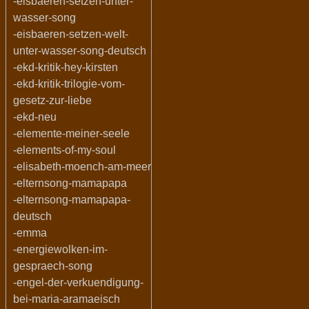
-eisbaeren-setzen-unter-
wasser-song
-eisbaeren-setzen-welt-
unter-wasser-song-deutsch
-ekd-kritik-hey-kirsten
-ekd-kritik-trilogie-vom-
gesetz-zur-liebe
-ekd-neu
-elemente-meiner-seele
-elements-of-my-soul
-elisabeth-moench-am-meer
-elternsong-mamapapa
-elternsong-mamapapa-
deutsch
-emma
-energiewolken-im-
gespraech-song
-engel-der-verkuendigung-
bei-maria-aramaeisch