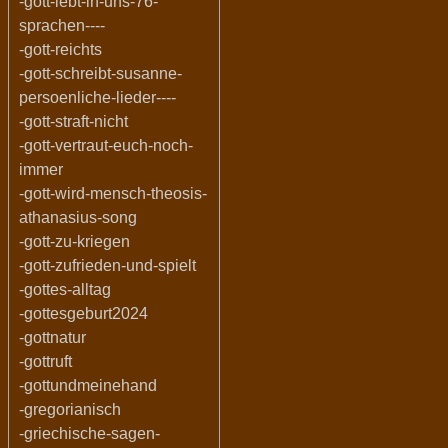
-gott-lebt-in-uns-76-
sprachen----
-gott-reichts
-gott-schreibt-susanne-
persoenliche-lieder----
-gott-straft-nicht
-gott-vertraut-euch-noch-
immer
-gott-wird-mensch-theosis-
athanasius-song
-gott-zu-kriegen
-gott-zufrieden-und-spielt
-gottes-alltag
-gottesgeburt2024
-gottnatur
-gottruft
-gottundmeinehand
-gregorianisch
-griechische-sagen-