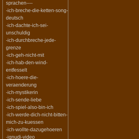
sprachen----
-ich-breche-die-ketten-song-
deutsch
-ich-dachte-ich-sei-
unschuldig
-ich-durchbreche-jede-
grenze
-ich-geh-nicht-mit
-ich-hab-den-wind-
entfesselt
-ich-hoere-die-
veraenderung
-ich-mystikerin
-ich-sende-liebe
-ich-spiel-also-bin-ich
-ich-werde-dich-nicht-bitten-
mich-zu-kuessen
-ich-wollte-dazugehoeren
-ignudi-video