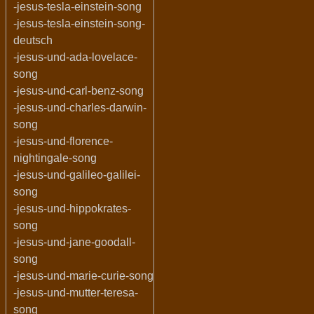
-jesus-tesla-einstein-song
-jesus-tesla-einstein-song-
deutsch
-jesus-und-ada-lovelace-
song
-jesus-und-carl-benz-song
-jesus-und-charles-darwin-
song
-jesus-und-florence-
nightingale-song
-jesus-und-galileo-galilei-
song
-jesus-und-hippokrates-
song
-jesus-und-jane-goodall-
song
-jesus-und-marie-curie-song
-jesus-und-mutter-teresa-
song