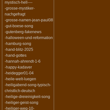
mystisch-hell----
-grosse-mystiker-
nachgefragt
-grosse-namen-jean-paul08
-gut-boese-song
-gutenberg-fakenews
-halloween-und-reformation
-hamburg-song
-hand-blitz-2025
-hand-gottes
-hannah-ahrendt-1-6
-happy-kadaver
-heidegger01-04
-heile-welt-luegen
-heiligabend-song-typisch-
christlich-deutsch
-heilige-dreieinigkeit-song
-heiliger-geist-song
-heiliger-weg-10-