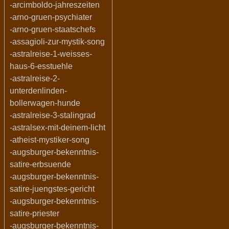
-arcimboldo-jahreszeiten
-arno-gruen-psychiater
-arno-gruen-staatschefs
-assagioli-zur-mystik-song
-astralreise-1-weisses-
haus-6-esstuehle
-astralreise-2-
unterdenlinden-
bollerwagen-hunde
-astralreise-3-stalingrad
-astralsex-mit-deinem-licht
-atheist-mystiker-song
-augsburger-bekenntnis-
satire-erbsuende
-augsburger-bekenntnis-
satire-juengstes-gericht
-augsburger-bekenntnis-
satire-priester
-augsburger-bekenntnis-