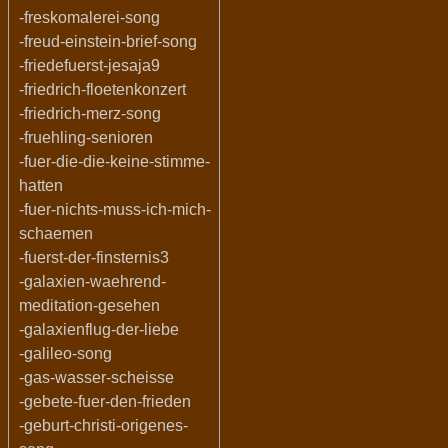
-freskomalerei-song
-freud-einstein-brief-song
-friedefuerst-jesaja9
-friedrich-floetenkonzert
-friedrich-merz-song
-fruehling-senioren
-fuer-die-die-keine-stimme-
hatten
-fuer-nichts-muss-ich-mich-
schaemen
-fuerst-der-finsternis3
-galaxien-waehrend-
meditation-gesehen
-galaxienflug-der-liebe
-galileo-song
-gas-wasser-scheisse
-gebete-fuer-den-frieden
-geburt-christi-origenes-