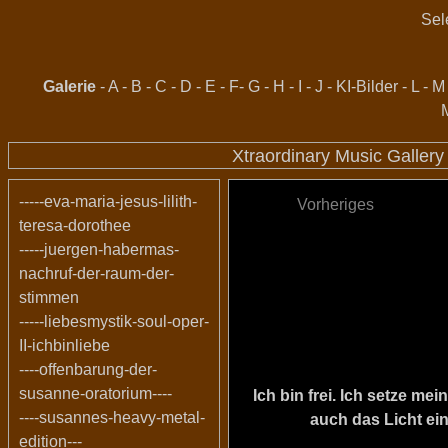
Sel
Galerie
-
A
-
B
-
C
-
D
-
E
-
F
-
G
-
H
-
I
-
J
-
KI-Bilder
-
L
-
M
Xtraordinary Music Galler
-----eva-maria-jesus-lilith-
Vorheriges
teresa-dorothee
-----juergen-habermas-
nachruf-der-raum-der-
stimmen
-----liebesmystik-soul-oper-
II-ichbinliebe
----offenbarung-der-
susanne-oratorium----
Ich bin frei. Ich setze m
----susannes-heavy-metal-
auch das Licht ein
edition---