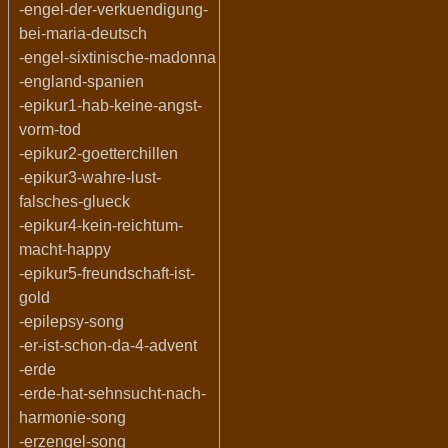
-engel-der-verkuendigung-
bei-maria-deutsch
-engel-sixtinische-madonna
-england-spanien
-epikur1-hab-keine-angst-
vorm-tod
-epikur2-goetterchillen
-epikur3-wahre-lust-
falsches-glueck
-epikur4-kein-reichtum-
macht-happy
-epikur5-freundschaft-ist-
gold
-epilepsy-song
-er-ist-schon-da-4-advent
-erde
-erde-hat-sehnsucht-nach-
harmonie-song
-erzengel-song