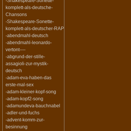
-Shakespeare-Sonette-
komplett-als-deutsche-
Chansons
-Shakespeare-Sonette-
komplett-als-deutscher-RAP
-abendmahl-deutsch
-abendmahl-leonardo-
vertont----
-abgrund-der-stille-
assagioli-zur-mystik-
deutsch
-adam-eva-haben-das
erste-mal-sex
-adam-kleiner-kopf-song
-adam-kopf2-song
-adamundeva-bauchnabel
-adler-und-fuchs
-advent-komm-zur-
besinnung