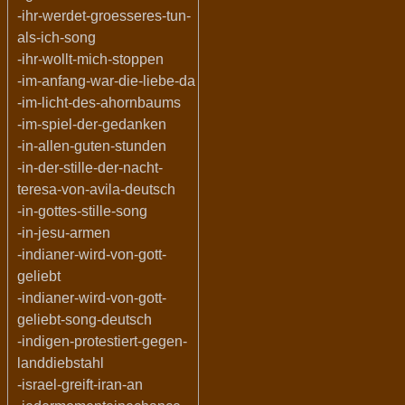
-ihr-werdet-groesseres-tun-
als-ich-song
-ihr-wollt-mich-stoppen
-im-anfang-war-die-liebe-da
-im-licht-des-ahornbaums
-im-spiel-der-gedanken
-in-allen-guten-stunden
-in-der-stille-der-nacht-
teresa-von-avila-deutsch
-in-gottes-stille-song
-in-jesu-armen
-indianer-wird-von-gott-
geliebt
-indianer-wird-von-gott-
geliebt-song-deutsch
-indigen-protestiert-gegen-
landdiebstahl
-israel-greift-iran-an