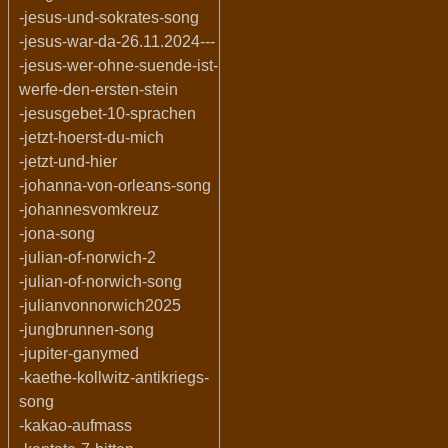
-jesus-und-sokrates-song
-jesus-war-da-26.11.2024---
-jesus-wer-ohne-suende-ist-
werfe-den-ersten-stein
-jesusgebet-10-sprachen
-jetzt-hoerst-du-mich
-jetzt-und-hier
-johanna-von-orleans-song
-johannesvomkreuz
-jona-song
-julian-of-norwich-2
-julian-of-norwich-song
-julianvonnorwich2025
-jungbrunnen-song
-jupiter-ganymed
-kaethe-kollwitz-antikriegs-
song
-kakao-aufmass