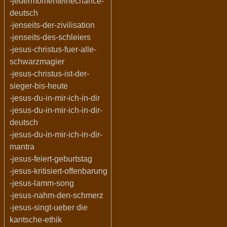
-jedermomenteinechance-
deutsch
-jenseits-der-zivilisation
-jenseits-des-schleiers
-jesus-christus-fuer-alle-
schwarzmagier
-jesus-christus-ist-der-
sieger-bis-heute
-jesus-du-in-mir-ich-in-dir
-jesus-du-in-mir-ich-in-dir-
deutsch
-jesus-du-in-mir-ich-in-dir-
mantra
-jesus-feiert-geburtstag
-jesus-kritisiert-offenbarung
-jesus-lamm-song
-jesus-nahm-den-schmerz
-jesus-singt-ueber die
kantsche-ethik