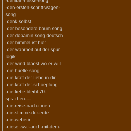
-demian-hesse-song
-den-ersten-schritt-wagen-
song
-denk-selbst
-der-besondere-baum-song
-der-dopamin-song-deutsch
-der-himmel-ist-hier
-der-wahrheit-auf-der-spur-
logik
-der-wind-blaest-wo-er-will
-die-huette-song
-die-kraft-der-liebe-in-dir
-die-kraft-der-schoepfung
-die-liebe-bleibt-70-
sprachen----
-die-reise-nach-innen
-die-stimme-der-erde
-die-weberin
-dieser-war-auch-mit-dem-