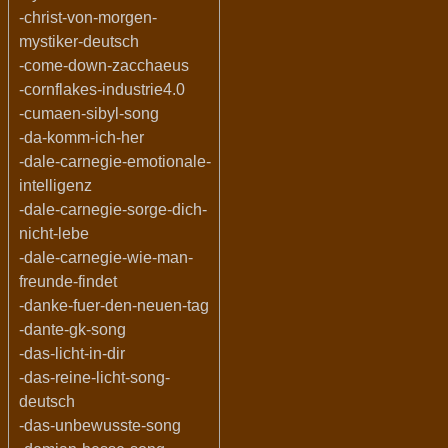
-christ-von-morgen-
mystiker-deutsch
-come-down-zacchaeus
-cornflakes-industrie4.0
-cumaen-sibyl-song
-da-komm-ich-her
-dale-carnegie-emotionale-
intelligenz
-dale-carnegie-sorge-dich-
nicht-lebe
-dale-carnegie-wie-man-
freunde-findet
-danke-fuer-den-neuen-tag
-dante-gk-song
-das-licht-in-dir
-das-reine-licht-song-
deutsch
-das-unbewusste-song