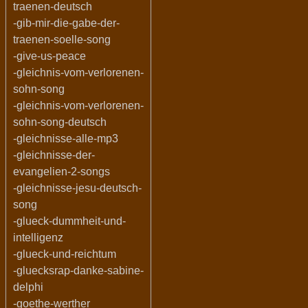
traenen-deutsch
-gib-mir-die-gabe-der-
traenen-soelle-song
-give-us-peace
-gleichnis-vom-verlorenen-
sohn-song
-gleichnis-vom-verlorenen-
sohn-song-deutsch
-gleichnisse-alle-mp3
-gleichnisse-der-
evangelien-2-songs
-gleichnisse-jesu-deutsch-
song
-glueck-dummheit-und-
intelligenz
-glueck-und-reichtum
-gluecksrap-danke-sabine-
delphi
-goethe-werther