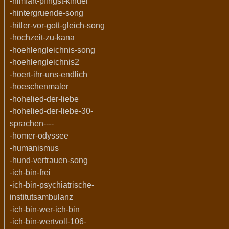
-himfart-pfingst-kinder
-hintergruende-song
-hitler-vor-gott-gleich-song
-hochzeit-zu-kana
-hoehlengleichnis-song
-hoehlengleichnis2
-hoert-ihr-uns-endlich
-hoeschenmaler
-hohelied-der-liebe
-hohelied-der-liebe-30-
sprachen----
-homer-odyssee
-humanismus
-hund-vertrauen-song
-ich-bin-frei
-ich-bin-psychiatrische-
institutsambulanz
-ich-bin-wer-ich-bin
-ich-bin-wertvoll-106-