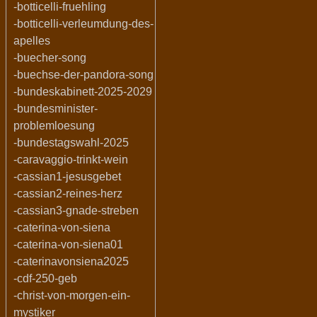
-botticelli-fruehling
-botticelli-verleumdung-des-
apelles
-buecher-song
-buechse-der-pandora-song
-bundeskabinett-2025-2029
-bundesminister-
problemloesung
-bundestagswahl-2025
-caravaggio-trinkt-wein
-cassian1-jesusgebet
-cassian2-reines-herz
-cassian3-gnade-streben
-caterina-von-siena
-caterina-von-siena01
-caterinavonsiena2025
-cdf-250-geb
-christ-von-morgen-ein-
mystiker