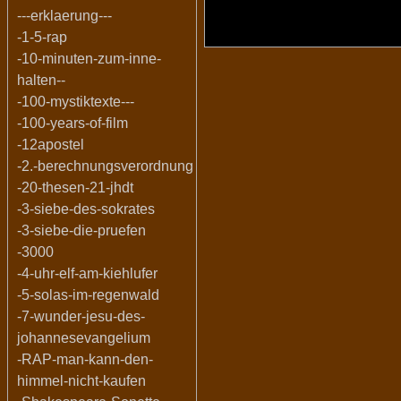
---erklaerung---
-1-5-rap
-10-minuten-zum-inne-
halten--
-100-mystiktexte---
-100-years-of-film
-12apostel
-2.-berechnungsverordnung
-20-thesen-21-jhdt
-3-siebe-des-sokrates
-3-siebe-die-pruefen
-3000
-4-uhr-elf-am-kiehlufer
-5-solas-im-regenwald
-7-wunder-jesu-des-
johannesevangelium
-RAP-man-kann-den-
himmel-nicht-kaufen