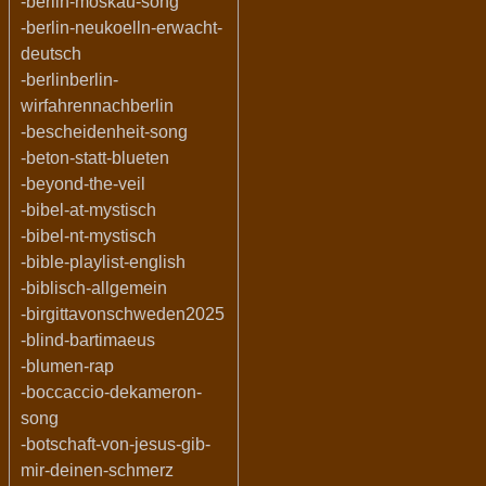
-berlin-moskau-song
-berlin-neukoelln-erwacht-
deutsch
-berlinberlin-
wirfahrennachberlin
-bescheidenheit-song
-beton-statt-blueten
-beyond-the-veil
-bibel-at-mystisch
-bibel-nt-mystisch
-bible-playlist-english
-biblisch-allgemein
-birgittavonschweden2025
-blind-bartimaeus
-blumen-rap
-boccaccio-dekameron-
song
-botschaft-von-jesus-gib-
mir-deinen-schmerz