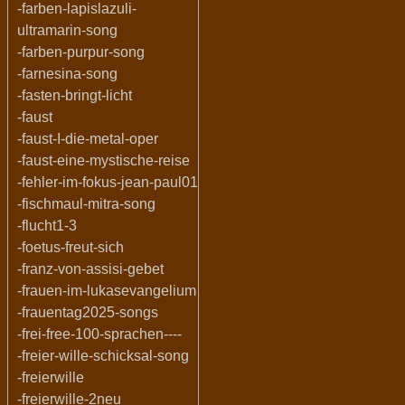
-farben-lapislazuli-
ultramarin-song
-farben-purpur-song
-farnesina-song
-fasten-bringt-licht
-faust
-faust-I-die-metal-oper
-faust-eine-mystische-reise
-fehler-im-fokus-jean-paul01
-fischmaul-mitra-song
-flucht1-3
-foetus-freut-sich
-franz-von-assisi-gebet
-frauen-im-lukasevangelium
-frauentag2025-songs
-frei-free-100-sprachen----
-freier-wille-schicksal-song
-freierwille
-freierwille-2neu