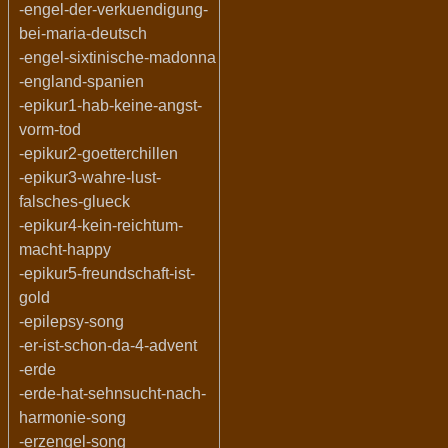
-engel-der-verkuendigung-
bei-maria-deutsch
-engel-sixtinische-madonna
-england-spanien
-epikur1-hab-keine-angst-
vorm-tod
-epikur2-goetterchillen
-epikur3-wahre-lust-
falsches-glueck
-epikur4-kein-reichtum-
macht-happy
-epikur5-freundschaft-ist-
gold
-epilepsy-song
-er-ist-schon-da-4-advent
-erde
-erde-hat-sehnsucht-nach-
harmonie-song
-erzengel-song