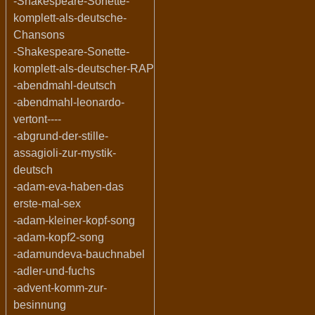
-Shakespeare-Sonette-
komplett-als-deutsche-
Chansons
-Shakespeare-Sonette-
komplett-als-deutscher-RAP
-abendmahl-deutsch
-abendmahl-leonardo-
vertont----
-abgrund-der-stille-
assagioli-zur-mystik-
deutsch
-adam-eva-haben-das
erste-mal-sex
-adam-kleiner-kopf-song
-adam-kopf2-song
-adamundeva-bauchnabel
-adler-und-fuchs
-advent-komm-zur-
besinnung