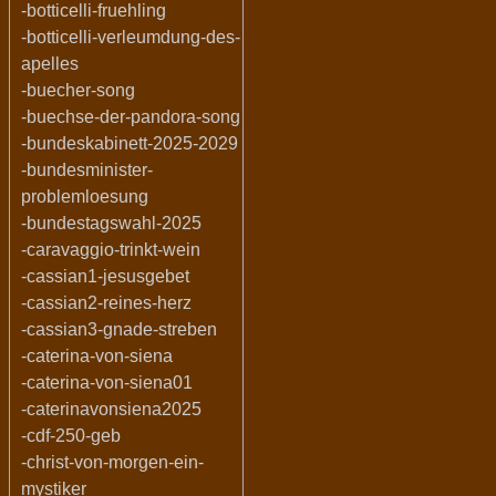
-botticelli-fruehling
-botticelli-verleumdung-des-
apelles
-buecher-song
-buechse-der-pandora-song
-bundeskabinett-2025-2029
-bundesminister-
problemloesung
-bundestagswahl-2025
-caravaggio-trinkt-wein
-cassian1-jesusgebet
-cassian2-reines-herz
-cassian3-gnade-streben
-caterina-von-siena
-caterina-von-siena01
-caterinavonsiena2025
-cdf-250-geb
-christ-von-morgen-ein-
mystiker