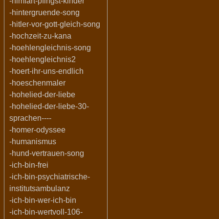
-himfart-pfingst-kinder
-hintergruende-song
-hitler-vor-gott-gleich-song
-hochzeit-zu-kana
-hoehlengleichnis-song
-hoehlengleichnis2
-hoert-ihr-uns-endlich
-hoeschenmaler
-hohelied-der-liebe
-hohelied-der-liebe-30-
sprachen----
-homer-odyssee
-humanismus
-hund-vertrauen-song
-ich-bin-frei
-ich-bin-psychiatrische-
institutsambulanz
-ich-bin-wer-ich-bin
-ich-bin-wertvoll-106-