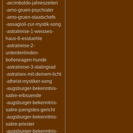
-arcimboldo-jahreszeiten
-arno-gruen-psychiater
-arno-gruen-staatschefs
-assagioli-zur-mystik-song
-astralreise-1-weisses-
haus-6-esstuehle
-astralreise-2-
unterdenlinden-
bollerwagen-hunde
-astralreise-3-stalingrad
-astralsex-mit-deinem-licht
-atheist-mystiker-song
-augsburger-bekenntnis-
satire-erbsuende
-augsburger-bekenntnis-
satire-juengstes-gericht
-augsburger-bekenntnis-
satire-priester
-augsburger-bekenntnis-