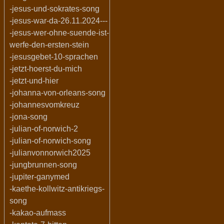
-jesus-und-sokrates-song
-jesus-war-da-26.11.2024---
-jesus-wer-ohne-suende-ist-
werfe-den-ersten-stein
-jesusgebet-10-sprachen
-jetzt-hoerst-du-mich
-jetzt-und-hier
-johanna-von-orleans-song
-johannesvomkreuz
-jona-song
-julian-of-norwich-2
-julian-of-norwich-song
-julianvonnorwich2025
-jungbrunnen-song
-jupiter-ganymed
-kaethe-kollwitz-antikriegs-
song
-kakao-aufmass