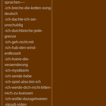
sprachen----
-ich-breche-die-ketten-song-
deutsch
-ich-dachte-ich-sei-
unschuldig
-ich-durchbreche-jede-
grenze
-ich-geh-nicht-mit
-ich-hab-den-wind-
entfesselt
-ich-hoere-die-
veraenderung
-ich-mystikerin
-ich-sende-liebe
-ich-spiel-also-bin-ich
-ich-werde-dich-nicht-bitten-
mich-zu-kuessen
-ich-wollte-dazugehoeren
-ignudi-video