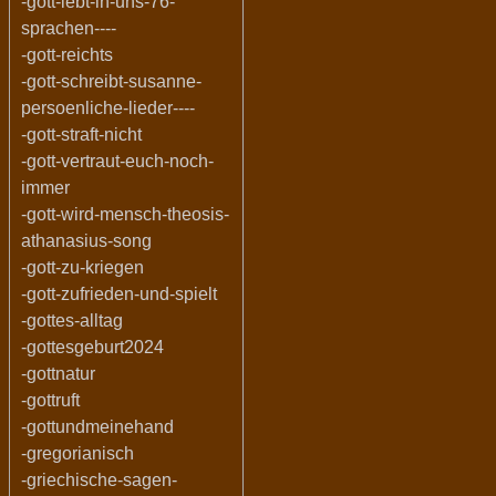
-gott-lebt-in-uns-76-
sprachen----
-gott-reichts
-gott-schreibt-susanne-
persoenliche-lieder----
-gott-straft-nicht
-gott-vertraut-euch-noch-
immer
-gott-wird-mensch-theosis-
athanasius-song
-gott-zu-kriegen
-gott-zufrieden-und-spielt
-gottes-alltag
-gottesgeburt2024
-gottnatur
-gottruft
-gottundmeinehand
-gregorianisch
-griechische-sagen-