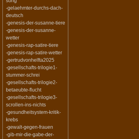
song
-gelaehmter-durchs-dach-
deutsch
-genesis-der-susanne-tiere
-genesis-der-susanne-
wetter
-genesis-rap-satire-tiere
-genesis-rap-satire-wetter
-gertrudvonhelfta2025
-gesellschafts-trilogie1-
stummer-schrei
-gesellschafts-trilogie2-
betaeubte-flucht
-gesellschafts-trilogie3-
scrollen-ins-nichts
-gesundheitsystem-kritik-
krebs
-gewalt-gegen-frauen
-gib-mir-die-gabe-der-