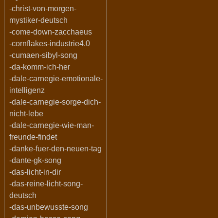
-christ-von-morgen-
mystiker-deutsch
-come-down-zacchaeus
-cornflakes-industrie4.0
-cumaen-sibyl-song
-da-komm-ich-her
-dale-carnegie-emotionale-
intelligenz
-dale-carnegie-sorge-dich-
nicht-lebe
-dale-carnegie-wie-man-
freunde-findet
-danke-fuer-den-neuen-tag
-dante-gk-song
-das-licht-in-dir
-das-reine-licht-song-
deutsch
-das-unbewusste-song