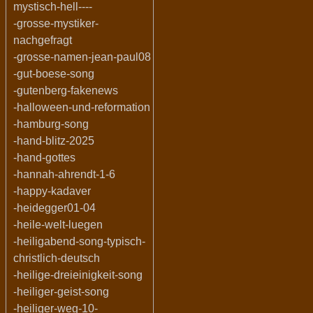
mystisch-hell----
-grosse-mystiker-
nachgefragt
-grosse-namen-jean-paul08
-gut-boese-song
-gutenberg-fakenews
-halloween-und-reformation
-hamburg-song
-hand-blitz-2025
-hand-gottes
-hannah-ahrendt-1-6
-happy-kadaver
-heidegger01-04
-heile-welt-luegen
-heiligabend-song-typisch-
christlich-deutsch
-heilige-dreieinigkeit-song
-heiliger-geist-song
-heiliger-weg-10-