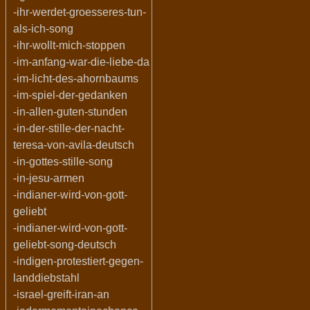
-ihr-werdet-groesseres-tun-
als-ich-song
-ihr-wollt-mich-stoppen
-im-anfang-war-die-liebe-da
-im-licht-des-ahornbaums
-im-spiel-der-gedanken
-in-allen-guten-stunden
-in-der-stille-der-nacht-
teresa-von-avila-deutsch
-in-gottes-stille-song
-in-jesu-armen
-indianer-wird-von-gott-
geliebt
-indianer-wird-von-gott-
geliebt-song-deutsch
-indigen-protestiert-gegen-
landdiebstahl
-israel-greift-iran-an