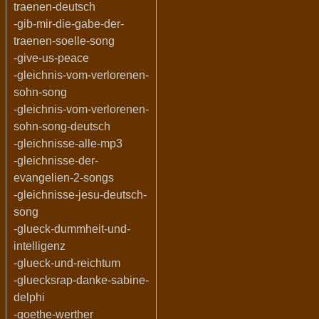
traenen-deutsch
-gib-mir-die-gabe-der-
traenen-soelle-song
-give-us-peace
-gleichnis-vom-verlorenen-
sohn-song
-gleichnis-vom-verlorenen-
sohn-song-deutsch
-gleichnisse-alle-mp3
-gleichnisse-der-
evangelien-2-songs
-gleichnisse-jesu-deutsch-
song
-glueck-dummheit-und-
intelligenz
-glueck-und-reichtum
-gluecksrap-danke-sabine-
delphi
-goethe-werther