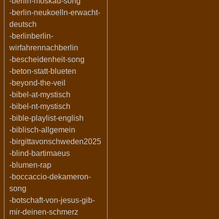
-berlin-moskau-song
-berlin-neukoelln-erwacht-
deutsch
-berlinberlin-
wirfahrennachberlin
-bescheidenheit-song
-beton-statt-blueten
-beyond-the-veil
-bibel-at-mystisch
-bibel-nt-mystisch
-bible-playlist-english
-biblisch-allgemein
-birgittavonschweden2025
-blind-bartimaeus
-blumen-rap
-boccaccio-dekameron-
song
-botschaft-von-jesus-gib-
mir-deinen-schmerz