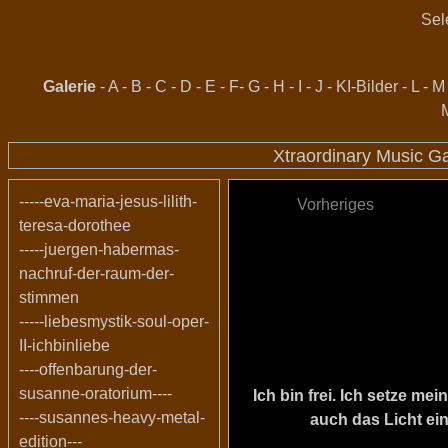
Sel
Galerie
-
A
-
B
-
C
-
D
-
E
-
F
-
G
-
H
-
I
-
J
-
KI-Bilder
-
L
-
M
Xtraordinary Music G
-----eva-maria-jesus-lilith-
Vorheriges
teresa-dorothee
-----juergen-habermas-
nachruf-der-raum-der-
stimmen
-----liebesmystik-soul-oper-
II-ichbinliebe
----offenbarung-der-
susanne-oratorium----
Ich bin frei. Ich setze m
----susannes-heavy-metal-
auch das Licht ein
edition---