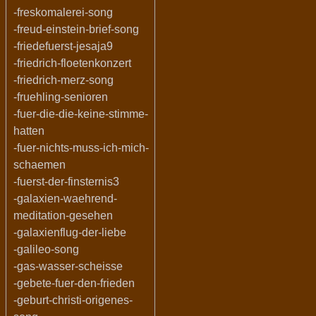
-freskomalerei-song
-freud-einstein-brief-song
-friedefuerst-jesaja9
-friedrich-floetenkonzert
-friedrich-merz-song
-fruehling-senioren
-fuer-die-die-keine-stimme-
hatten
-fuer-nichts-muss-ich-mich-
schaemen
-fuerst-der-finsternis3
-galaxien-waehrend-
meditation-gesehen
-galaxienflug-der-liebe
-galileo-song
-gas-wasser-scheisse
-gebete-fuer-den-frieden
-geburt-christi-origenes-