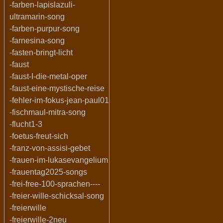
-farben-lapislazuli-
ultramarin-song
-farben-purpur-song
-farnesina-song
-fasten-bringt-licht
-faust
-faust-I-die-metal-oper
-faust-eine-mystische-reise
-fehler-im-fokus-jean-paul01
-fischmaul-mitra-song
-flucht1-3
-foetus-freut-sich
-franz-von-assisi-gebet
-frauen-im-lukasevangelium
-frauentag2025-songs
-frei-free-100-sprachen----
-freier-wille-schicksal-song
-freierwille
-freierwille-2neu