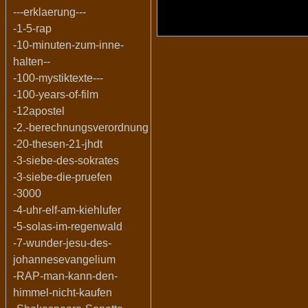
---erklaerung---
-1-5-rap
-10-minuten-zum-inne-
halten--
-100-mystiktexte---
-100-years-of-film
-12apostel
-2.-berechnungsverordnung
-20-thesen-21-jhdt
-3-siebe-des-sokrates
-3-siebe-die-pruefen
-3000
-4-uhr-elf-am-kiehlufer
-5-solas-im-regenwald
-7-wunder-jesu-des-
johannesevangelium
-RAP-man-kann-den-
himmel-nicht-kaufen