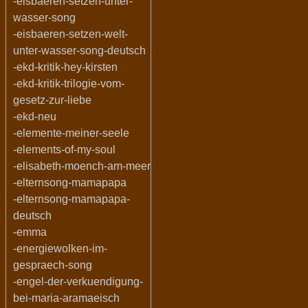
-eisbaeren-setzen-unter-
wasser-song
-eisbaeren-setzen-welt-
unter-wasser-song-deutsch
-ekd-kritik-hey-kirsten
-ekd-kritik-trilogie-vom-
gesetz-zur-liebe
-ekd-neu
-elemente-meiner-seele
-elements-of-my-soul
-elisabeth-moench-am-meer
-elternsong-mamapapa
-elternsong-mamapapa-
deutsch
-emma
-energiewolken-im-
gespraech-song
-engel-der-verkuendigung-
bei-maria-aramaeisch