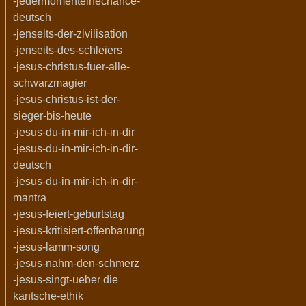
-jedermomenteinechance-
deutsch
-jenseits-der-zivilisation
-jenseits-des-schleiers
-jesus-christus-fuer-alle-
schwarzmagier
-jesus-christus-ist-der-
sieger-bis-heute
-jesus-du-in-mir-ich-in-dir
-jesus-du-in-mir-ich-in-dir-
deutsch
-jesus-du-in-mir-ich-in-dir-
mantra
-jesus-feiert-geburtstag
-jesus-kritisiert-offenbarung
-jesus-lamm-song
-jesus-nahm-den-schmerz
-jesus-singt-ueber die
kantsche-ethik