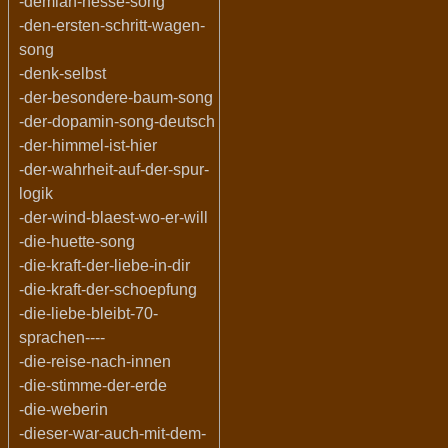
-demian-hesse-song
-den-ersten-schritt-wagen-
song
-denk-selbst
-der-besondere-baum-song
-der-dopamin-song-deutsch
-der-himmel-ist-hier
-der-wahrheit-auf-der-spur-
logik
-der-wind-blaest-wo-er-will
-die-huette-song
-die-kraft-der-liebe-in-dir
-die-kraft-der-schoepfung
-die-liebe-bleibt-70-
sprachen----
-die-reise-nach-innen
-die-stimme-der-erde
-die-weberin
-dieser-war-auch-mit-dem-