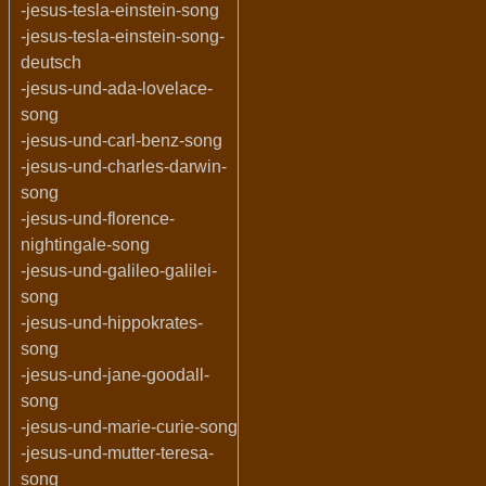
-jesus-tesla-einstein-song
-jesus-tesla-einstein-song-
deutsch
-jesus-und-ada-lovelace-
song
-jesus-und-carl-benz-song
-jesus-und-charles-darwin-
song
-jesus-und-florence-
nightingale-song
-jesus-und-galileo-galilei-
song
-jesus-und-hippokrates-
song
-jesus-und-jane-goodall-
song
-jesus-und-marie-curie-song
-jesus-und-mutter-teresa-
song