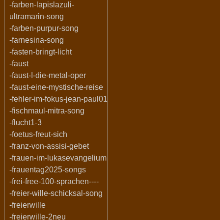
-farben-lapislazuli-
ultramarin-song
-farben-purpur-song
-farnesina-song
-fasten-bringt-licht
-faust
-faust-I-die-metal-oper
-faust-eine-mystische-reise
-fehler-im-fokus-jean-paul01
-fischmaul-mitra-song
-flucht1-3
-foetus-freut-sich
-franz-von-assisi-gebet
-frauen-im-lukasevangelium
-frauentag2025-songs
-frei-free-100-sprachen----
-freier-wille-schicksal-song
-freierwille
-freierwille-2neu