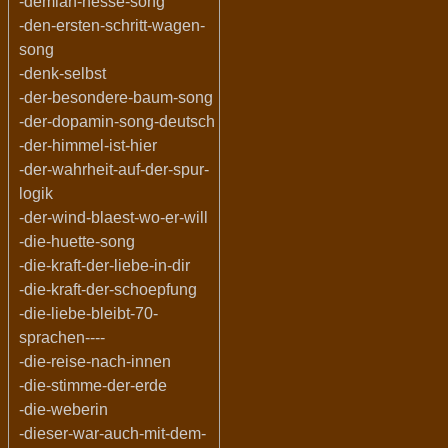
-demian-hesse-song
-den-ersten-schritt-wagen-
song
-denk-selbst
-der-besondere-baum-song
-der-dopamin-song-deutsch
-der-himmel-ist-hier
-der-wahrheit-auf-der-spur-
logik
-der-wind-blaest-wo-er-will
-die-huette-song
-die-kraft-der-liebe-in-dir
-die-kraft-der-schoepfung
-die-liebe-bleibt-70-
sprachen----
-die-reise-nach-innen
-die-stimme-der-erde
-die-weberin
-dieser-war-auch-mit-dem-