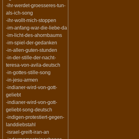
-ihr-werdet-groesseres-tun-
als-ich-song
-ihr-wollt-mich-stoppen
-im-anfang-war-die-liebe-da
-im-licht-des-ahornbaums
-im-spiel-der-gedanken
-in-allen-guten-stunden
-in-der-stille-der-nacht-
teresa-von-avila-deutsch
-in-gottes-stille-song
-in-jesu-armen
-indianer-wird-von-gott-
geliebt
-indianer-wird-von-gott-
geliebt-song-deutsch
-indigen-protestiert-gegen-
landdiebstahl
-israel-greift-iran-an