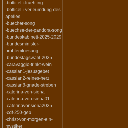
-botticelli-fruehling
-botticelli-verleumdung-des-
apelles
-buecher-song
-buechse-der-pandora-song
-bundeskabinett-2025-2029
-bundesminister-
problemloesung
-bundestagswahl-2025
-caravaggio-trinkt-wein
-cassian1-jesusgebet
-cassian2-reines-herz
-cassian3-gnade-streben
-caterina-von-siena
-caterina-von-siena01
-caterinavonsiena2025
-cdf-250-geb
-christ-von-morgen-ein-
mystiker