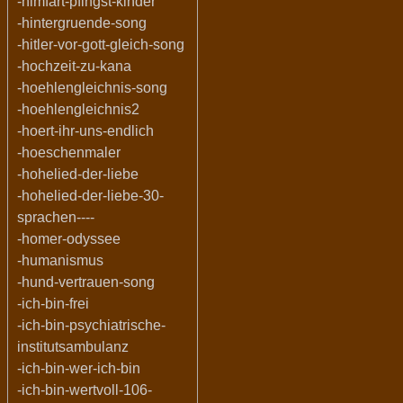
-himfart-pfingst-kinder
-hintergruende-song
-hitler-vor-gott-gleich-song
-hochzeit-zu-kana
-hoehlengleichnis-song
-hoehlengleichnis2
-hoert-ihr-uns-endlich
-hoeschenmaler
-hohelied-der-liebe
-hohelied-der-liebe-30-
sprachen----
-homer-odyssee
-humanismus
-hund-vertrauen-song
-ich-bin-frei
-ich-bin-psychiatrische-
institutsambulanz
-ich-bin-wer-ich-bin
-ich-bin-wertvoll-106-