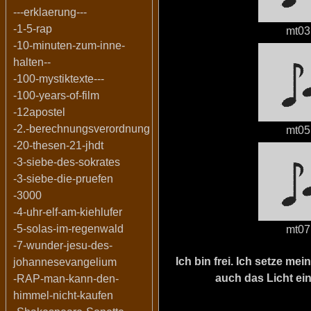
---erklaerung---
-1-5-rap
mt03
-10-minuten-zum-inne-
halten--
-100-mystiktexte---
-100-years-of-film
-12apostel
-2.-berechnungsverordnung
mt05
-20-thesen-21-jhdt
-3-siebe-des-sokrates
-3-siebe-die-pruefen
-3000
-4-uhr-elf-am-kiehlufer
-5-solas-im-regenwald
mt07
-7-wunder-jesu-des-
Ich bin frei. Ich setze m
johannesevangelium
auch das Licht ein
-RAP-man-kann-den-
himmel-nicht-kaufen