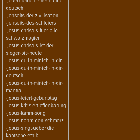
-jedermomenteinechance-
deutsch
-jenseits-der-zivilisation
-jenseits-des-schleiers
-jesus-christus-fuer-alle-
schwarzmagier
-jesus-christus-ist-der-
sieger-bis-heute
-jesus-du-in-mir-ich-in-dir
-jesus-du-in-mir-ich-in-dir-
deutsch
-jesus-du-in-mir-ich-in-dir-
mantra
-jesus-feiert-geburtstag
-jesus-kritisiert-offenbarung
-jesus-lamm-song
-jesus-nahm-den-schmerz
-jesus-singt-ueber die
kantsche-ethik