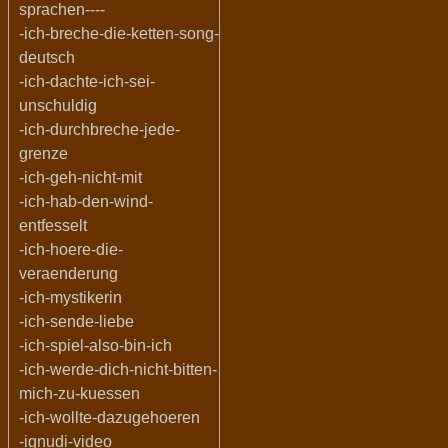
sprachen----
-ich-breche-die-ketten-song-
deutsch
-ich-dachte-ich-sei-
unschuldig
-ich-durchbreche-jede-
grenze
-ich-geh-nicht-mit
-ich-hab-den-wind-
entfesselt
-ich-hoere-die-
veraenderung
-ich-mystikerin
-ich-sende-liebe
-ich-spiel-also-bin-ich
-ich-werde-dich-nicht-bitten-
mich-zu-kuessen
-ich-wollte-dazugehoeren
-ignudi-video