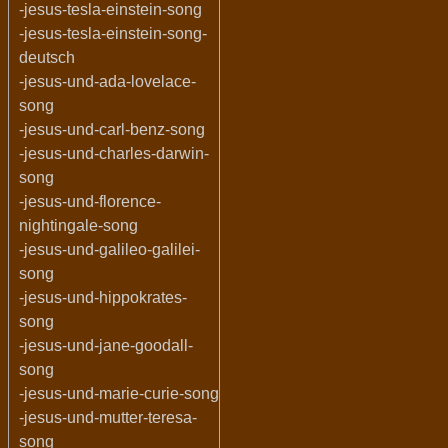
-jesus-tesla-einstein-song
-jesus-tesla-einstein-song-
deutsch
-jesus-und-ada-lovelace-
song
-jesus-und-carl-benz-song
-jesus-und-charles-darwin-
song
-jesus-und-florence-
nightingale-song
-jesus-und-galileo-galilei-
song
-jesus-und-hippokrates-
song
-jesus-und-jane-goodall-
song
-jesus-und-marie-curie-song
-jesus-und-mutter-teresa-
song