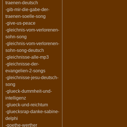
traenen-deutsch
-gib-mir-die-gabe-der-
traenen-soelle-song
-give-us-peace
-gleichnis-vom-verlorenen-
sohn-song
-gleichnis-vom-verlorenen-
sohn-song-deutsch
-gleichnisse-alle-mp3
-gleichnisse-der-
evangelien-2-songs
-gleichnisse-jesu-deutsch-
song
-glueck-dummheit-und-
intelligenz
-glueck-und-reichtum
-gluecksrap-danke-sabine-
delphi
-goethe-werther