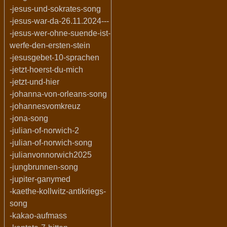
-jesus-und-sokrates-song
-jesus-war-da-26.11.2024---
-jesus-wer-ohne-suende-ist-
werfe-den-ersten-stein
-jesusgebet-10-sprachen
-jetzt-hoerst-du-mich
-jetzt-und-hier
-johanna-von-orleans-song
-johannesvomkreuz
-jona-song
-julian-of-norwich-2
-julian-of-norwich-song
-julianvonnorwich2025
-jungbrunnen-song
-jupiter-ganymed
-kaethe-kollwitz-antikriegs-
song
-kakao-aufmass