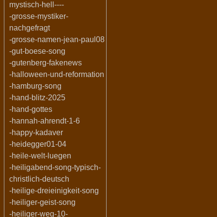
mystisch-hell----
-grosse-mystiker-
nachgefragt
-grosse-namen-jean-paul08
-gut-boese-song
-gutenberg-fakenews
-halloween-und-reformation
-hamburg-song
-hand-blitz-2025
-hand-gottes
-hannah-ahrendt-1-6
-happy-kadaver
-heidegger01-04
-heile-welt-luegen
-heiligabend-song-typisch-
christlich-deutsch
-heilige-dreieinigkeit-song
-heiliger-geist-song
-heiliger-weg-10-