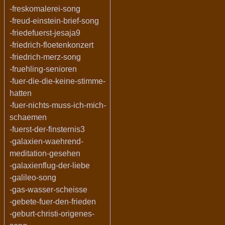
-freskomalerei-song
-freud-einstein-brief-song
-friedefuerst-jesaja9
-friedrich-floetenkonzert
-friedrich-merz-song
-fruehling-senioren
-fuer-die-die-keine-stimme-
hatten
-fuer-nichts-muss-ich-mich-
schaemen
-fuerst-der-finsternis3
-galaxien-waehrend-
meditation-gesehen
-galaxienflug-der-liebe
-galileo-song
-gas-wasser-scheisse
-gebete-fuer-den-frieden
-geburt-christi-origenes-