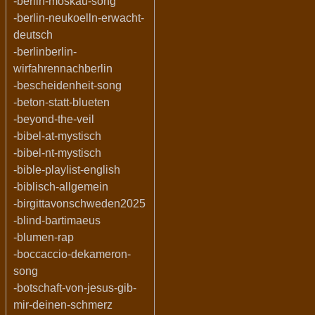
-berlin-moskau-song
-berlin-neukoelln-erwacht-
deutsch
-berlinberlin-
wirfahrennachberlin
-bescheidenheit-song
-beton-statt-blueten
-beyond-the-veil
-bibel-at-mystisch
-bibel-nt-mystisch
-bible-playlist-english
-biblisch-allgemein
-birgittavonschweden2025
-blind-bartimaeus
-blumen-rap
-boccaccio-dekameron-
song
-botschaft-von-jesus-gib-
mir-deinen-schmerz