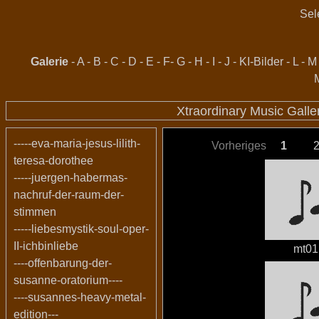
Sel
Galerie
-
A
-
B
-
C
-
D
-
E
-
F
-
G
-
H
-
I
-
J
-
KI-Bilder
-
L
-
M
Xtraordinary Music Gall
-----eva-maria-jesus-lilith-
Vorheriges
1
teresa-dorothee
-----juergen-habermas-
nachruf-der-raum-der-
stimmen
-----liebesmystik-soul-oper-
II-ichbinliebe
mt01
----offenbarung-der-
susanne-oratorium----
----susannes-heavy-metal-
edition---