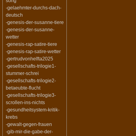
song
-gelaehmter-durchs-dach-
deutsch
-genesis-der-susanne-tiere
-genesis-der-susanne-
wetter
-genesis-rap-satire-tiere
-genesis-rap-satire-wetter
-gertrudvonhelfta2025
-gesellschafts-trilogie1-
stummer-schrei
-gesellschafts-trilogie2-
betaeubte-flucht
-gesellschafts-trilogie3-
scrollen-ins-nichts
-gesundheitsystem-kritik-
krebs
-gewalt-gegen-frauen
-gib-mir-die-gabe-der-