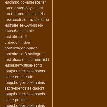
-arcimboldo-jahreszeiten
-arno-gruen-psychiater
-arno-gruen-staatschefs
-assagioli-zur-mystik-song
-astralreise-1-weisses-
haus-6-esstuehle
-astralreise-2-
unterdenlinden-
bollerwagen-hunde
-astralreise-3-stalingrad
-astralsex-mit-deinem-licht
-atheist-mystiker-song
-augsburger-bekenntnis-
satire-erbsuende
-augsburger-bekenntnis-
satire-juengstes-gericht
-augsburger-bekenntnis-
satire-priester
-augsburger-bekenntnis-