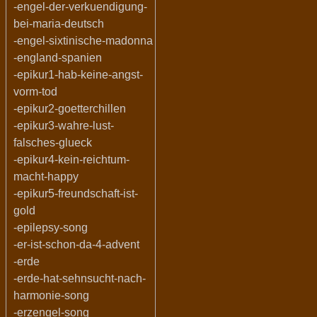
-engel-der-verkuendigung-
bei-maria-deutsch
-engel-sixtinische-madonna
-england-spanien
-epikur1-hab-keine-angst-
vorm-tod
-epikur2-goetterchillen
-epikur3-wahre-lust-
falsches-glueck
-epikur4-kein-reichtum-
macht-happy
-epikur5-freundschaft-ist-
gold
-epilepsy-song
-er-ist-schon-da-4-advent
-erde
-erde-hat-sehnsucht-nach-
harmonie-song
-erzengel-song