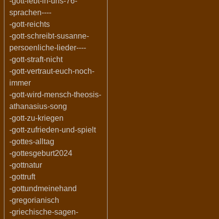
-gott-lebt-in-uns-76-
sprachen----
-gott-reichts
-gott-schreibt-susanne-
persoenliche-lieder----
-gott-straft-nicht
-gott-vertraut-euch-noch-
immer
-gott-wird-mensch-theosis-
athanasius-song
-gott-zu-kriegen
-gott-zufrieden-und-spielt
-gottes-alltag
-gottesgeburt2024
-gottnatur
-gottruft
-gottundmeinehand
-gregorianisch
-griechische-sagen-