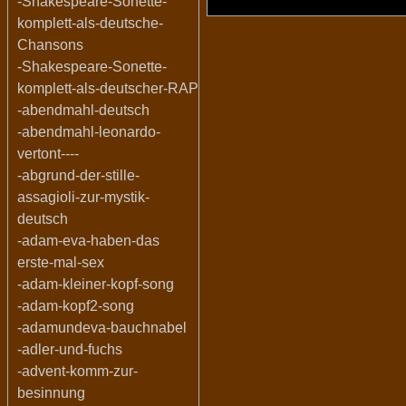
-Shakespeare-Sonette-
komplett-als-deutsche-
Chansons
-Shakespeare-Sonette-
komplett-als-deutscher-RAP
-abendmahl-deutsch
-abendmahl-leonardo-
vertont----
-abgrund-der-stille-
assagioli-zur-mystik-
deutsch
-adam-eva-haben-das
erste-mal-sex
-adam-kleiner-kopf-song
-adam-kopf2-song
-adamundeva-bauchnabel
-adler-und-fuchs
-advent-komm-zur-
besinnung