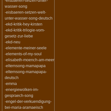
-eisbaeren-setzen-unter-
wasser-song
-eisbaeren-setzen-welt-
unter-wasser-song-deutsch
-ekd-kritik-hey-kirsten
-ekd-kritik-trilogie-vom-
gesetz-zur-liebe
-ekd-neu
-elemente-meiner-seele
-elements-of-my-soul
-elisabeth-moench-am-meer
-elternsong-mamapapa
-elternsong-mamapapa-
deutsch
-emma
-energiewolken-im-
gespraech-song
-engel-der-verkuendigung-
bei-maria-aramaeisch