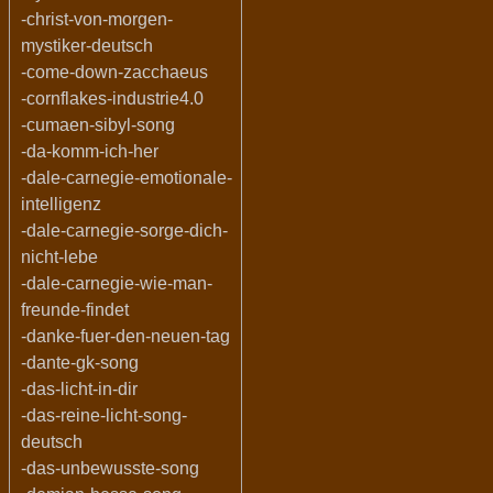
-christ-von-morgen-
mystiker-deutsch
-come-down-zacchaeus
-cornflakes-industrie4.0
-cumaen-sibyl-song
-da-komm-ich-her
-dale-carnegie-emotionale-
intelligenz
-dale-carnegie-sorge-dich-
nicht-lebe
-dale-carnegie-wie-man-
freunde-findet
-danke-fuer-den-neuen-tag
-dante-gk-song
-das-licht-in-dir
-das-reine-licht-song-
deutsch
-das-unbewusste-song