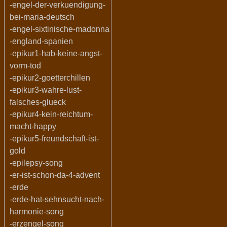
-engel-der-verkuendigung-
bei-maria-deutsch
-engel-sixtinische-madonna
-england-spanien
-epikur1-hab-keine-angst-
vorm-tod
-epikur2-goetterchillen
-epikur3-wahre-lust-
falsches-glueck
-epikur4-kein-reichtum-
macht-happy
-epikur5-freundschaft-ist-
gold
-epilepsy-song
-er-ist-schon-da-4-advent
-erde
-erde-hat-sehnsucht-nach-
harmonie-song
-erzengel-song