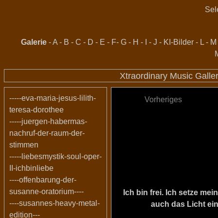
Sel
Galerie
-
A
-
B
-
C
-
D
-
E
-
F
-
G
-
H
-
I
-
J
-
KI-Bilder
-
L
-
M
Xtraordinary Music Galle
-----eva-maria-jesus-lilith-
Vorheriges
teresa-dorothee
-----juergen-habermas-
nachruf-der-raum-der-
stimmen
-----liebesmystik-soul-oper-
II-ichbinliebe
----offenbarung-der-
susanne-oratorium----
Ich bin frei. Ich setze m
----susannes-heavy-metal-
auch das Licht ein
edition---