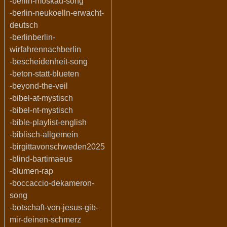
-berlin-moskau-song
-berlin-neukoelln-erwacht-
deutsch
-berlinberlin-
wirfahrennachberlin
-bescheidenheit-song
-beton-statt-blueten
-beyond-the-veil
-bibel-at-mystisch
-bibel-nt-mystisch
-bible-playlist-english
-biblisch-allgemein
-birgittavonschweden2025
-blind-bartimaeus
-blumen-rap
-boccaccio-dekameron-
song
-botschaft-von-jesus-gib-
mir-deinen-schmerz