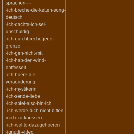
sprachen----
-ich-breche-die-ketten-song-
deutsch
-ich-dachte-ich-sei-
unschuldig
-ich-durchbreche-jede-
grenze
-ich-geh-nicht-mit
-ich-hab-den-wind-
entfesselt
-ich-hoere-die-
veraenderung
-ich-mystikerin
-ich-sende-liebe
-ich-spiel-also-bin-ich
-ich-werde-dich-nicht-bitten-
mich-zu-kuessen
-ich-wollte-dazugehoeren
-ignudi-video