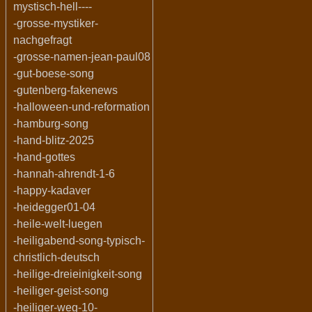
mystisch-hell----
-grosse-mystiker-
nachgefragt
-grosse-namen-jean-paul08
-gut-boese-song
-gutenberg-fakenews
-halloween-und-reformation
-hamburg-song
-hand-blitz-2025
-hand-gottes
-hannah-ahrendt-1-6
-happy-kadaver
-heidegger01-04
-heile-welt-luegen
-heiligabend-song-typisch-
christlich-deutsch
-heilige-dreieinigkeit-song
-heiliger-geist-song
-heiliger-weg-10-