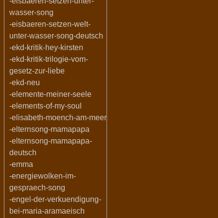
-eisbaeren-setzen-unter-
wasser-song
-eisbaeren-setzen-welt-
unter-wasser-song-deutsch
-ekd-kritik-hey-kirsten
-ekd-kritik-trilogie-vom-
gesetz-zur-liebe
-ekd-neu
-elemente-meiner-seele
-elements-of-my-soul
-elisabeth-moench-am-meer
-elternsong-mamapapa
-elternsong-mamapapa-
deutsch
-emma
-energiewolken-im-
gespraech-song
-engel-der-verkuendigung-
bei-maria-aramaeisch