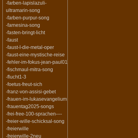
-farben-lapislazuli-
ultramarin-song
-farben-purpur-song
-farnesina-song
-fasten-bringt-licht
-faust
-faust-I-die-metal-oper
-faust-eine-mystische-reise
-fehler-im-fokus-jean-paul01
-fischmaul-mitra-song
-flucht1-3
-foetus-freut-sich
-franz-von-assisi-gebet
-frauen-im-lukasevangelium
-frauentag2025-songs
-frei-free-100-sprachen----
-freier-wille-schicksal-song
-freierwille
-freierwille-2neu