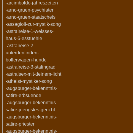
-arcimboldo-jahreszeiten
-arno-gruen-psychiater
-arno-gruen-staatschefs
-assagioli-zur-mystik-song
-astralreise-1-weisses-
haus-6-esstuehle
-astralreise-2-
unterdenlinden-
bollerwagen-hunde
-astralreise-3-stalingrad
-astralsex-mit-deinem-licht
-atheist-mystiker-song
-augsburger-bekenntnis-
satire-erbsuende
-augsburger-bekenntnis-
satire-juengstes-gericht
-augsburger-bekenntnis-
satire-priester
-augsburger-bekenntnis-