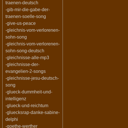
traenen-deutsch
-gib-mir-die-gabe-der-
traenen-soelle-song
-give-us-peace
-gleichnis-vom-verlorenen-
sohn-song
-gleichnis-vom-verlorenen-
sohn-song-deutsch
-gleichnisse-alle-mp3
-gleichnisse-der-
evangelien-2-songs
-gleichnisse-jesu-deutsch-
song
-glueck-dummheit-und-
intelligenz
-glueck-und-reichtum
-gluecksrap-danke-sabine-
delphi
-goethe-werther