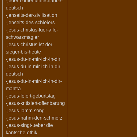
-jedermomenteinechance-
deutsch
-jenseits-der-zivilisation
-jenseits-des-schleiers
-jesus-christus-fuer-alle-
schwarzmagier
-jesus-christus-ist-der-
sieger-bis-heute
-jesus-du-in-mir-ich-in-dir
-jesus-du-in-mir-ich-in-dir-
deutsch
-jesus-du-in-mir-ich-in-dir-
mantra
-jesus-feiert-geburtstag
-jesus-kritisiert-offenbarung
-jesus-lamm-song
-jesus-nahm-den-schmerz
-jesus-singt-ueber die
kantsche-ethik