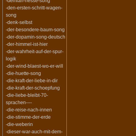
-demian-hesse-song
-den-ersten-schritt-wagen-
song
-denk-selbst
-der-besondere-baum-song
-der-dopamin-song-deutsch
-der-himmel-ist-hier
-der-wahrheit-auf-der-spur-
logik
-der-wind-blaest-wo-er-will
-die-huette-song
-die-kraft-der-liebe-in-dir
-die-kraft-der-schoepfung
-die-liebe-bleibt-70-
sprachen----
-die-reise-nach-innen
-die-stimme-der-erde
-die-weberin
-dieser-war-auch-mit-dem-