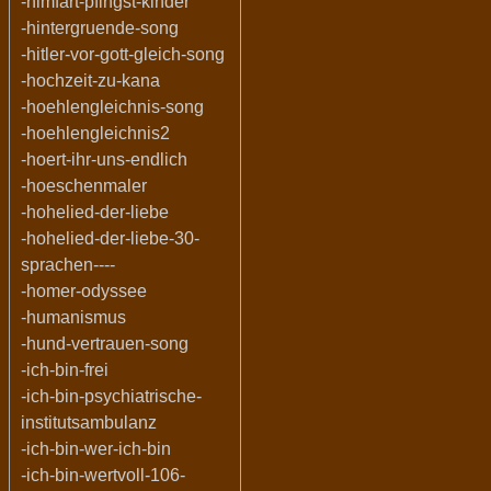
-himfart-pfingst-kinder
-hintergruende-song
-hitler-vor-gott-gleich-song
-hochzeit-zu-kana
-hoehlengleichnis-song
-hoehlengleichnis2
-hoert-ihr-uns-endlich
-hoeschenmaler
-hohelied-der-liebe
-hohelied-der-liebe-30-
sprachen----
-homer-odyssee
-humanismus
-hund-vertrauen-song
-ich-bin-frei
-ich-bin-psychiatrische-
institutsambulanz
-ich-bin-wer-ich-bin
-ich-bin-wertvoll-106-