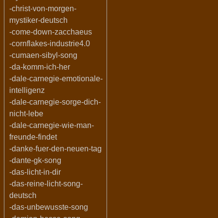
-christ-von-morgen-
mystiker-deutsch
-come-down-zacchaeus
-cornflakes-industrie4.0
-cumaen-sibyl-song
-da-komm-ich-her
-dale-carnegie-emotionale-
intelligenz
-dale-carnegie-sorge-dich-
nicht-lebe
-dale-carnegie-wie-man-
freunde-findet
-danke-fuer-den-neuen-tag
-dante-gk-song
-das-licht-in-dir
-das-reine-licht-song-
deutsch
-das-unbewusste-song