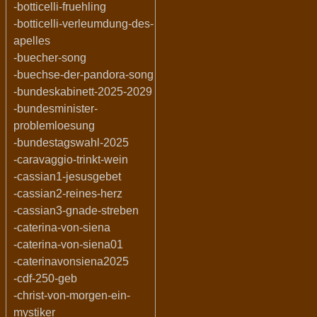
-botticelli-fruehling
-botticelli-verleumdung-des-
apelles
-buecher-song
-buechse-der-pandora-song
-bundeskabinett-2025-2029
-bundesminister-
problemloesung
-bundestagswahl-2025
-caravaggio-trinkt-wein
-cassian1-jesusgebet
-cassian2-reines-herz
-cassian3-gnade-streben
-caterina-von-siena
-caterina-von-siena01
-caterinavonsiena2025
-cdf-250-geb
-christ-von-morgen-ein-
mystiker