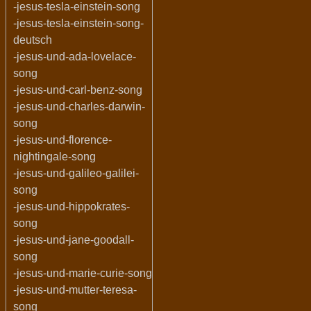
-jesus-tesla-einstein-song
-jesus-tesla-einstein-song-
deutsch
-jesus-und-ada-lovelace-
song
-jesus-und-carl-benz-song
-jesus-und-charles-darwin-
song
-jesus-und-florence-
nightingale-song
-jesus-und-galileo-galilei-
song
-jesus-und-hippokrates-
song
-jesus-und-jane-goodall-
song
-jesus-und-marie-curie-song
-jesus-und-mutter-teresa-
song