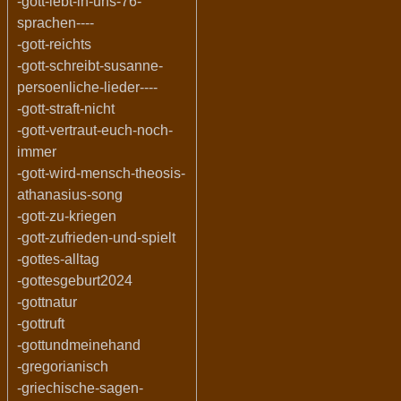
-gott-lebt-in-uns-76-
sprachen----
-gott-reichts
-gott-schreibt-susanne-
persoenliche-lieder----
-gott-straft-nicht
-gott-vertraut-euch-noch-
immer
-gott-wird-mensch-theosis-
athanasius-song
-gott-zu-kriegen
-gott-zufrieden-und-spielt
-gottes-alltag
-gottesgeburt2024
-gottnatur
-gottruft
-gottundmeinehand
-gregorianisch
-griechische-sagen-