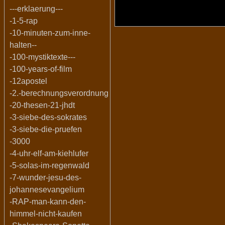
---erklaerung---
-1-5-rap
-10-minuten-zum-inne-
halten--
-100-mystiktexte---
-100-years-of-film
-12apostel
-2.-berechnungsverordnung
-20-thesen-21-jhdt
-3-siebe-des-sokrates
-3-siebe-die-pruefen
-3000
-4-uhr-elf-am-kiehlufer
-5-solas-im-regenwald
-7-wunder-jesu-des-
johannesevangelium
-RAP-man-kann-den-
himmel-nicht-kaufen