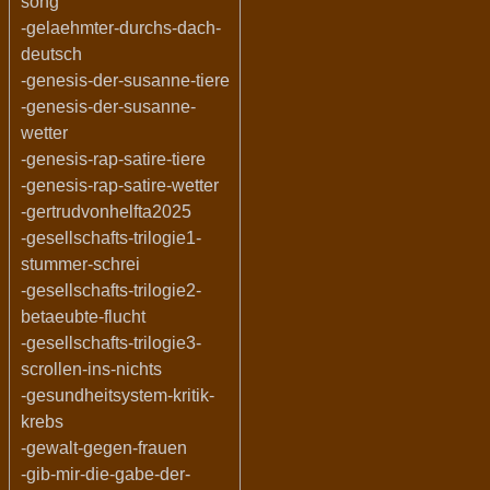
song
-gelaehmter-durchs-dach-
deutsch
-genesis-der-susanne-tiere
-genesis-der-susanne-
wetter
-genesis-rap-satire-tiere
-genesis-rap-satire-wetter
-gertrudvonhelfta2025
-gesellschafts-trilogie1-
stummer-schrei
-gesellschafts-trilogie2-
betaeubte-flucht
-gesellschafts-trilogie3-
scrollen-ins-nichts
-gesundheitsystem-kritik-
krebs
-gewalt-gegen-frauen
-gib-mir-die-gabe-der-