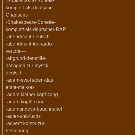
-Shakespeare-Sonette-
komplett-als-deutsche-
Chansons
-Shakespeare-Sonette-
komplett-als-deutscher-RAP
-abendmahl-deutsch
-abendmahl-leonardo-
vertont----
-abgrund-der-stille-
assagioli-zur-mystik-
deutsch
-adam-eva-haben-das
erste-mal-sex
-adam-kleiner-kopf-song
-adam-kopf2-song
-adamundeva-bauchnabel
-adler-und-fuchs
-advent-komm-zur-
besinnung