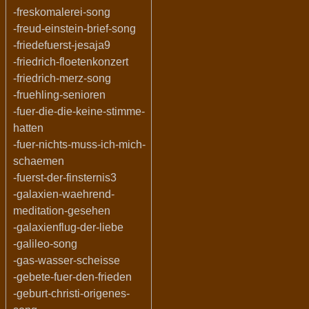
-freskomalerei-song
-freud-einstein-brief-song
-friedefuerst-jesaja9
-friedrich-floetenkonzert
-friedrich-merz-song
-fruehling-senioren
-fuer-die-die-keine-stimme-
hatten
-fuer-nichts-muss-ich-mich-
schaemen
-fuerst-der-finsternis3
-galaxien-waehrend-
meditation-gesehen
-galaxienflug-der-liebe
-galileo-song
-gas-wasser-scheisse
-gebete-fuer-den-frieden
-geburt-christi-origenes-