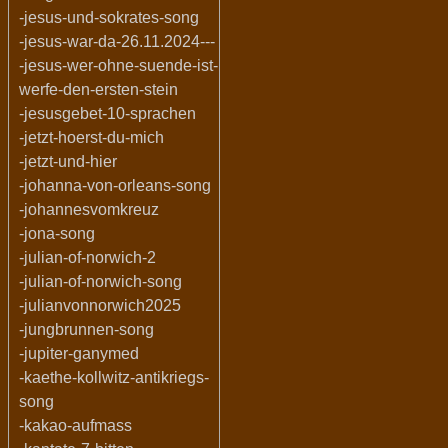
-jesus-und-sokrates-song
-jesus-war-da-26.11.2024---
-jesus-wer-ohne-suende-ist-
werfe-den-ersten-stein
-jesusgebet-10-sprachen
-jetzt-hoerst-du-mich
-jetzt-und-hier
-johanna-von-orleans-song
-johannesvomkreuz
-jona-song
-julian-of-norwich-2
-julian-of-norwich-song
-julianvonnorwich2025
-jungbrunnen-song
-jupiter-ganymed
-kaethe-kollwitz-antikriegs-
song
-kakao-aufmass