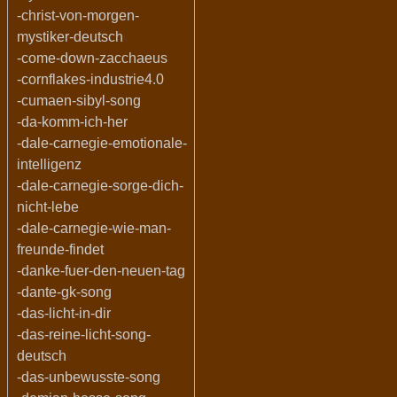
-christ-von-morgen-
mystiker-deutsch
-come-down-zacchaeus
-cornflakes-industrie4.0
-cumaen-sibyl-song
-da-komm-ich-her
-dale-carnegie-emotionale-
intelligenz
-dale-carnegie-sorge-dich-
nicht-lebe
-dale-carnegie-wie-man-
freunde-findet
-danke-fuer-den-neuen-tag
-dante-gk-song
-das-licht-in-dir
-das-reine-licht-song-
deutsch
-das-unbewusste-song