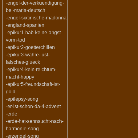
-engel-der-verkuendigung-
bei-maria-deutsch
-engel-sixtinische-madonna
-england-spanien
-epikur1-hab-keine-angst-
vorm-tod
-epikur2-goetterchillen
-epikur3-wahre-lust-
falsches-glueck
-epikur4-kein-reichtum-
macht-happy
-epikur5-freundschaft-ist-
gold
-epilepsy-song
-er-ist-schon-da-4-advent
-erde
-erde-hat-sehnsucht-nach-
harmonie-song
-erzengel-song