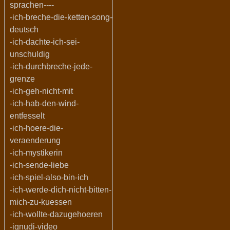
sprachen----
-ich-breche-die-ketten-song-
deutsch
-ich-dachte-ich-sei-
unschuldig
-ich-durchbreche-jede-
grenze
-ich-geh-nicht-mit
-ich-hab-den-wind-
entfesselt
-ich-hoere-die-
veraenderung
-ich-mystikerin
-ich-sende-liebe
-ich-spiel-also-bin-ich
-ich-werde-dich-nicht-bitten-
mich-zu-kuessen
-ich-wollte-dazugehoeren
-ignudi-video