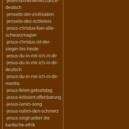
-jedermomenteinechance-
deutsch
-jenseits-der-zivilisation
-jenseits-des-schleiers
-jesus-christus-fuer-alle-
schwarzmagier
-jesus-christus-ist-der-
sieger-bis-heute
-jesus-du-in-mir-ich-in-dir
-jesus-du-in-mir-ich-in-dir-
deutsch
-jesus-du-in-mir-ich-in-dir-
mantra
-jesus-feiert-geburtstag
-jesus-kritisiert-offenbarung
-jesus-lamm-song
-jesus-nahm-den-schmerz
-jesus-singt-ueber die
kantsche-ethik