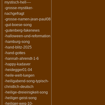
mystisch-hell----
-grosse-mystiker-
nachgefragt
-grosse-namen-jean-paul08
-gut-boese-song
-gutenberg-fakenews
-halloween-und-reformation
-hamburg-song
-hand-blitz-2025
-hand-gottes
-hannah-ahrendt-1-6
-happy-kadaver
-heidegger01-04
-heile-welt-luegen
-heiligabend-song-typisch-
christlich-deutsch
-heilige-dreieinigkeit-song
-heiliger-geist-song
-heiliger-weg-10-