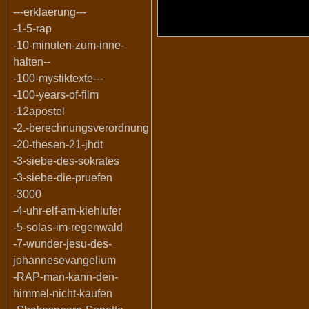
---erklaerung---
-1-5-rap
-10-minuten-zum-inne-
halten--
-100-mystiktexte---
-100-years-of-film
-12apostel
-2.-berechnungsverordnung
-20-thesen-21-jhdt
-3-siebe-des-sokrates
-3-siebe-die-pruefen
-3000
-4-uhr-elf-am-kiehlufer
-5-solas-im-regenwald
-7-wunder-jesu-des-
johannesevangelium
-RAP-man-kann-den-
himmel-nicht-kaufen