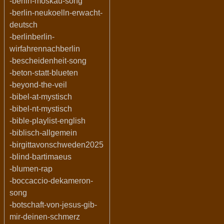
-berlin-moskau-song
-berlin-neukoelln-erwacht-
deutsch
-berlinberlin-
wirfahrennachberlin
-bescheidenheit-song
-beton-statt-blueten
-beyond-the-veil
-bibel-at-mystisch
-bibel-nt-mystisch
-bible-playlist-english
-biblisch-allgemein
-birgittavonschweden2025
-blind-bartimaeus
-blumen-rap
-boccaccio-dekameron-
song
-botschaft-von-jesus-gib-
mir-deinen-schmerz