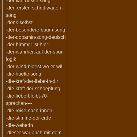
-demian-hesse-song
-den-ersten-schritt-wagen-
song
-denk-selbst
-der-besondere-baum-song
-der-dopamin-song-deutsch
-der-himmel-ist-hier
-der-wahrheit-auf-der-spur-
logik
-der-wind-blaest-wo-er-will
-die-huette-song
-die-kraft-der-liebe-in-dir
-die-kraft-der-schoepfung
-die-liebe-bleibt-70-
sprachen----
-die-reise-nach-innen
-die-stimme-der-erde
-die-weberin
-dieser-war-auch-mit-dem-