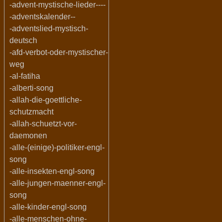
-advent-mystische-lieder----
-adventskalender--
-adventslied-mystisch-
deutsch
-afd-verbot-oder-mystischer-
weg
-al-fatiha
-alberti-song
-allah-die-goettliche-
schutzmacht
-allah-schuetzt-vor-
daemonen
-alle-(einige)-politiker-engl-
song
-alle-insekten-engl-song
-alle-jungen-maenner-engl-
song
-alle-kinder-engl-song
-alle-menschen-ohne-