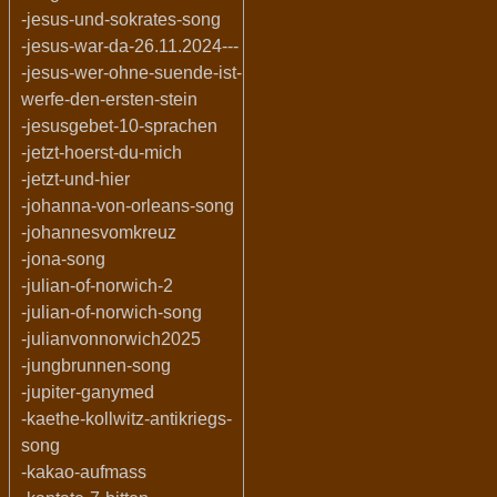
-jesus-und-sokrates-song
-jesus-war-da-26.11.2024---
-jesus-wer-ohne-suende-ist-
werfe-den-ersten-stein
-jesusgebet-10-sprachen
-jetzt-hoerst-du-mich
-jetzt-und-hier
-johanna-von-orleans-song
-johannesvomkreuz
-jona-song
-julian-of-norwich-2
-julian-of-norwich-song
-julianvonnorwich2025
-jungbrunnen-song
-jupiter-ganymed
-kaethe-kollwitz-antikriegs-
song
-kakao-aufmass