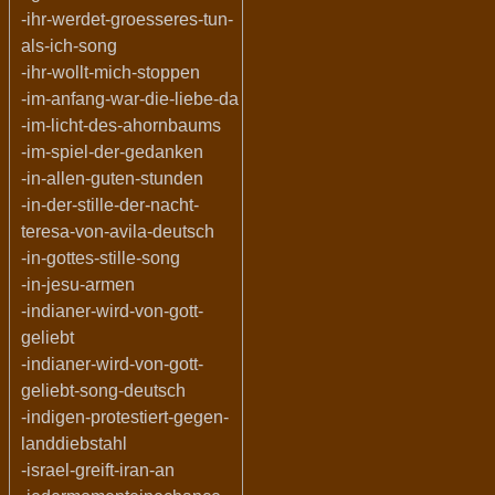
-ihr-werdet-groesseres-tun-
als-ich-song
-ihr-wollt-mich-stoppen
-im-anfang-war-die-liebe-da
-im-licht-des-ahornbaums
-im-spiel-der-gedanken
-in-allen-guten-stunden
-in-der-stille-der-nacht-
teresa-von-avila-deutsch
-in-gottes-stille-song
-in-jesu-armen
-indianer-wird-von-gott-
geliebt
-indianer-wird-von-gott-
geliebt-song-deutsch
-indigen-protestiert-gegen-
landdiebstahl
-israel-greift-iran-an