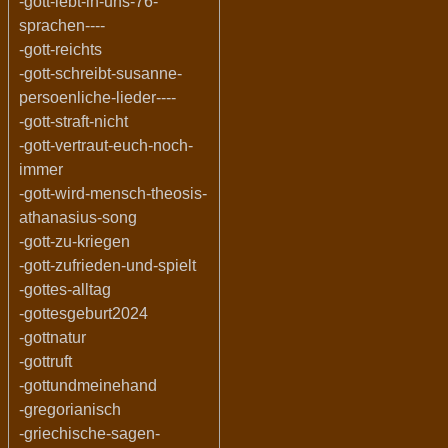
-gott-lebt-in-uns-76-
sprachen----
-gott-reichts
-gott-schreibt-susanne-
persoenliche-lieder----
-gott-straft-nicht
-gott-vertraut-euch-noch-
immer
-gott-wird-mensch-theosis-
athanasius-song
-gott-zu-kriegen
-gott-zufrieden-und-spielt
-gottes-alltag
-gottesgeburt2024
-gottnatur
-gottruft
-gottundmeinehand
-gregorianisch
-griechische-sagen-