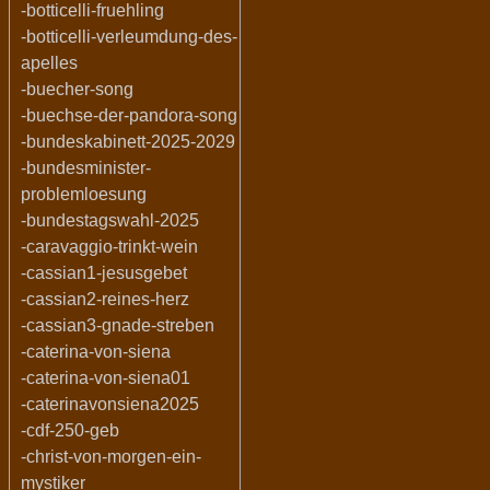
-botticelli-fruehling
-botticelli-verleumdung-des-
apelles
-buecher-song
-buechse-der-pandora-song
-bundeskabinett-2025-2029
-bundesminister-
problemloesung
-bundestagswahl-2025
-caravaggio-trinkt-wein
-cassian1-jesusgebet
-cassian2-reines-herz
-cassian3-gnade-streben
-caterina-von-siena
-caterina-von-siena01
-caterinavonsiena2025
-cdf-250-geb
-christ-von-morgen-ein-
mystiker