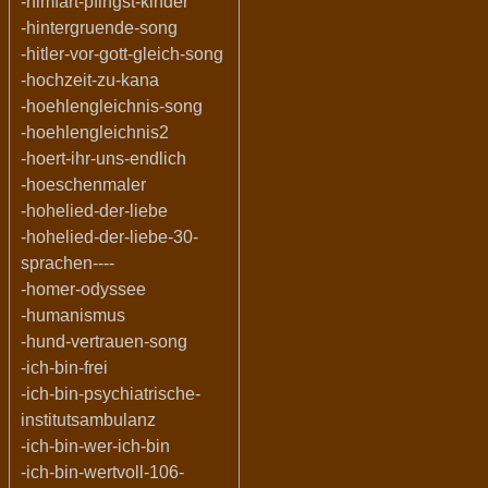
-himfart-pfingst-kinder
-hintergruende-song
-hitler-vor-gott-gleich-song
-hochzeit-zu-kana
-hoehlengleichnis-song
-hoehlengleichnis2
-hoert-ihr-uns-endlich
-hoeschenmaler
-hohelied-der-liebe
-hohelied-der-liebe-30-
sprachen----
-homer-odyssee
-humanismus
-hund-vertrauen-song
-ich-bin-frei
-ich-bin-psychiatrische-
institutsambulanz
-ich-bin-wer-ich-bin
-ich-bin-wertvoll-106-