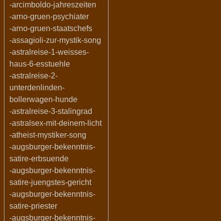
-arcimboldo-jahreszeiten
-arno-gruen-psychiater
-arno-gruen-staatschefs
-assagioli-zur-mystik-song
-astralreise-1-weisses-
haus-6-esstuehle
-astralreise-2-
unterdenlinden-
bollerwagen-hunde
-astralreise-3-stalingrad
-astralsex-mit-deinem-licht
-atheist-mystiker-song
-augsburger-bekenntnis-
satire-erbsuende
-augsburger-bekenntnis-
satire-juengstes-gericht
-augsburger-bekenntnis-
satire-priester
-augsburger-bekenntnis-