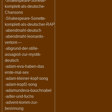
-Shakespeare-Sonette-
komplett-als-deutsche-
Chansons
-Shakespeare-Sonette-
komplett-als-deutscher-RAP
-abendmahl-deutsch
-abendmahl-leonardo-
vertont----
-abgrund-der-stille-
assagioli-zur-mystik-
deutsch
-adam-eva-haben-das
erste-mal-sex
-adam-kleiner-kopf-song
-adam-kopf2-song
-adamundeva-bauchnabel
-adler-und-fuchs
-advent-komm-zur-
besinnung