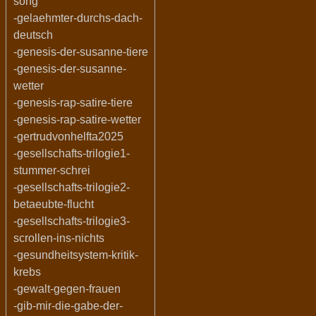
song
-gelaehmter-durchs-dach-
deutsch
-genesis-der-susanne-tiere
-genesis-der-susanne-
wetter
-genesis-rap-satire-tiere
-genesis-rap-satire-wetter
-gertrudvonhelfta2025
-gesellschafts-trilogie1-
stummer-schrei
-gesellschafts-trilogie2-
betaeubte-flucht
-gesellschafts-trilogie3-
scrollen-ins-nichts
-gesundheitsystem-kritik-
krebs
-gewalt-gegen-frauen
-gib-mir-die-gabe-der-