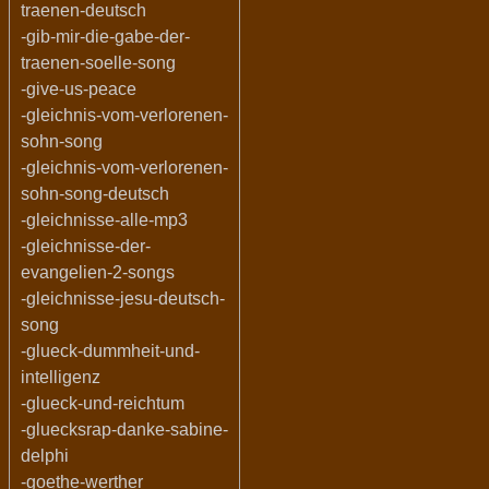
traenen-deutsch
-gib-mir-die-gabe-der-
traenen-soelle-song
-give-us-peace
-gleichnis-vom-verlorenen-
sohn-song
-gleichnis-vom-verlorenen-
sohn-song-deutsch
-gleichnisse-alle-mp3
-gleichnisse-der-
evangelien-2-songs
-gleichnisse-jesu-deutsch-
song
-glueck-dummheit-und-
intelligenz
-glueck-und-reichtum
-gluecksrap-danke-sabine-
delphi
-goethe-werther