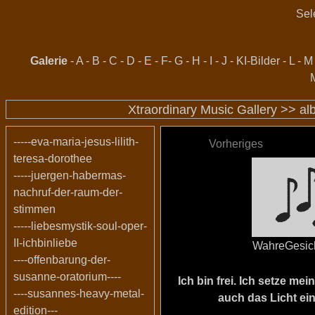
Sel
Galerie
-
A
-
B
-
C
-
D
-
E
-
F
-
G
-
H
-
I
-
J
-
KI-Bilder
-
L
-
M
Xtraordinary Music Gallery >>
al
-----eva-maria-jesus-lilith-
Vorheriges
teresa-dorothee
-----juergen-habermas-
nachruf-der-raum-der-
stimmen
-----liebesmystik-soul-oper-
II-ichbinliebe
WahreGesic
----offenbarung-der-
susanne-oratorium----
Ich bin frei. Ich setze m
----susannes-heavy-metal-
auch das Licht ein
edition---