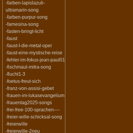
-farben-lapislazuli-
ultramarin-song
-farben-purpur-song
-farnesina-song
-fasten-bringt-licht
-faust
-faust-I-die-metal-oper
-faust-eine-mystische-reise
-fehler-im-fokus-jean-paul01
-fischmaul-mitra-song
-flucht1-3
-foetus-freut-sich
-franz-von-assisi-gebet
-frauen-im-lukasevangelium
-frauentag2025-songs
-frei-free-100-sprachen----
-freier-wille-schicksal-song
-freierwille
-freierwille-2neu