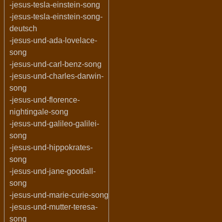
-jesus-tesla-einstein-song
-jesus-tesla-einstein-song-
deutsch
-jesus-und-ada-lovelace-
song
-jesus-und-carl-benz-song
-jesus-und-charles-darwin-
song
-jesus-und-florence-
nightingale-song
-jesus-und-galileo-galilei-
song
-jesus-und-hippokrates-
song
-jesus-und-jane-goodall-
song
-jesus-und-marie-curie-song
-jesus-und-mutter-teresa-
song