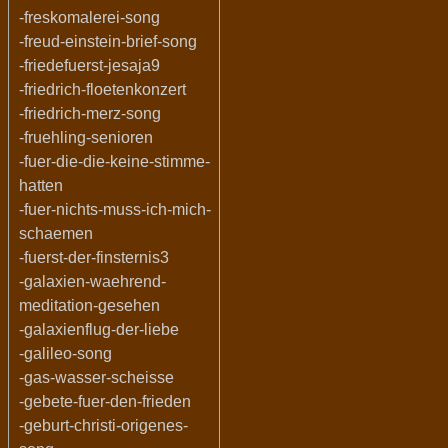
-freskomalerei-song
-freud-einstein-brief-song
-friedefuerst-jesaja9
-friedrich-floetenkonzert
-friedrich-merz-song
-fruehling-senioren
-fuer-die-die-keine-stimme-
hatten
-fuer-nichts-muss-ich-mich-
schaemen
-fuerst-der-finsternis3
-galaxien-waehrend-
meditation-gesehen
-galaxienflug-der-liebe
-galileo-song
-gas-wasser-scheisse
-gebete-fuer-den-frieden
-geburt-christi-origenes-