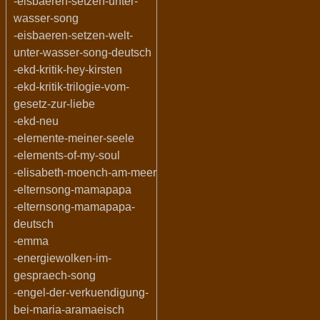
-eisbaeren-setzen-unter-
wasser-song
-eisbaeren-setzen-welt-
unter-wasser-song-deutsch
-ekd-kritik-hey-kirsten
-ekd-kritik-trilogie-vom-
gesetz-zur-liebe
-ekd-neu
-elemente-meiner-seele
-elements-of-my-soul
-elisabeth-moench-am-meer
-elternsong-mamapapa
-elternsong-mamapapa-
deutsch
-emma
-energiewolken-im-
gespraech-song
-engel-der-verkuendigung-
bei-maria-aramaeisch