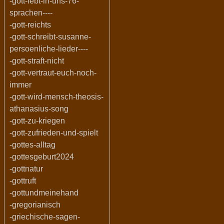
-gott-lebt-in-uns-76-
sprachen----
-gott-reichts
-gott-schreibt-susanne-
persoenliche-lieder----
-gott-straft-nicht
-gott-vertraut-euch-noch-
immer
-gott-wird-mensch-theosis-
athanasius-song
-gott-zu-kriegen
-gott-zufrieden-und-spielt
-gottes-alltag
-gottesgeburt2024
-gottnatur
-gottruft
-gottundmeinehand
-gregorianisch
-griechische-sagen-