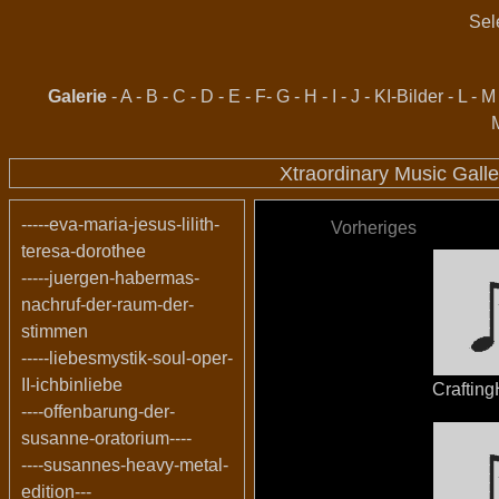
Sel
Galerie
-
A
-
B
-
C
-
D
-
E
-
F
-
G
-
H
-
I
-
J
-
KI-Bilder
-
L
-
M
Xtraordinary Music Gall
-----eva-maria-jesus-lilith-
Vorheriges
teresa-dorothee
-----juergen-habermas-
nachruf-der-raum-der-
stimmen
-----liebesmystik-soul-oper-
II-ichbinliebe
Craftin
----offenbarung-der-
susanne-oratorium----
----susannes-heavy-metal-
edition---