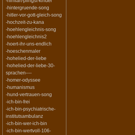
-himfart-pfingst-kinder
-hintergruende-song
-hitler-vor-gott-gleich-song
-hochzeit-zu-kana
-hoehlengleichnis-song
-hoehlengleichnis2
-hoert-ihr-uns-endlich
-hoeschenmaler
-hohelied-der-liebe
-hohelied-der-liebe-30-
sprachen----
-homer-odyssee
-humanismus
-hund-vertrauen-song
-ich-bin-frei
-ich-bin-psychiatrische-
institutsambulanz
-ich-bin-wer-ich-bin
-ich-bin-wertvoll-106-