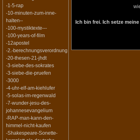
-1-5-rap
wi
-10-minuten-zum-inne-
halten--
Ich bin frei. Ich setze me
-100-mystiktexte---
-100-years-of-film
-12apostel
-2.-berechnungsverordnung
-20-thesen-21-jhdt
-3-siebe-des-sokrates
-3-siebe-die-pruefen
-3000
-4-uhr-elf-am-kiehlufer
-5-solas-im-regenwald
-7-wunder-jesu-des-
johannesevangelium
-RAP-man-kann-den-
himmel-nicht-kaufen
-Shakespeare-Sonette-