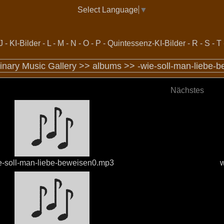
Select Language
▼
J
-
KI-Bilder
-
L
-
M
-
N
-
O
-
P
-
Quintessenz-KI-Bilder
-
R
-
S
-
T
inary Music Gallery >>
albums
>>
-wie-soll-man-liebe-
Nächstes
e-soll-man-liebe-beweisen0.mp3
w