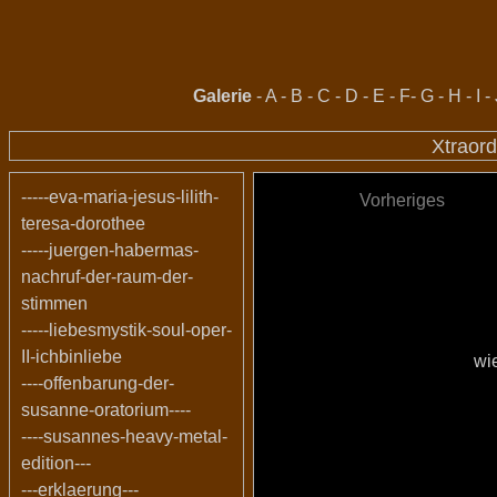
Galerie
-
A
-
B
-
C
-
D
-
E
-
F
-
G
-
H
-
I
-
Xtraord
-----eva-maria-jesus-lilith-
Vorheriges
teresa-dorothee
-----juergen-habermas-
nachruf-der-raum-der-
stimmen
-----liebesmystik-soul-oper-
II-ichbinliebe
wi
----offenbarung-der-
susanne-oratorium----
----susannes-heavy-metal-
edition---
---erklaerung---