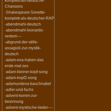
komplett-als-deutsche-
Chansons
-Shakespeare-Sonette-
komplett-als-deutscher-RAP
-abendmahl-deutsch
-abendmahl-leonardo-
vertont----
-abgrund-der-stille-
assagioli-zur-mystik-
deutsch
-adam-eva-haben-das
erste-mal-sex
-adam-kleiner-kopf-song
-adam-kopf2-song
-adamundeva-bauchnabel
-adler-und-fuchs
-advent-komm-zur-
besinnung
-advent-mystische-lieder----