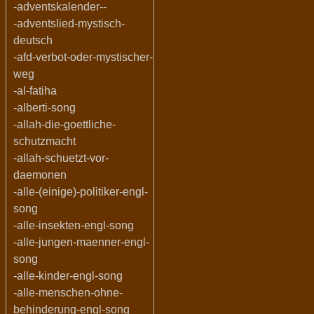
-adventskalender--
-adventslied-mystisch-
deutsch
-afd-verbot-oder-mystischer-
weg
-al-fatiha
-alberti-song
-allah-die-goettliche-
schutzmacht
-allah-schuetzt-vor-
daemonen
-alle-(einige)-politiker-engl-
song
-alle-insekten-engl-song
-alle-jungen-maenner-engl-
song
-alle-kinder-engl-song
-alle-menschen-ohne-
behinderung-engl-song