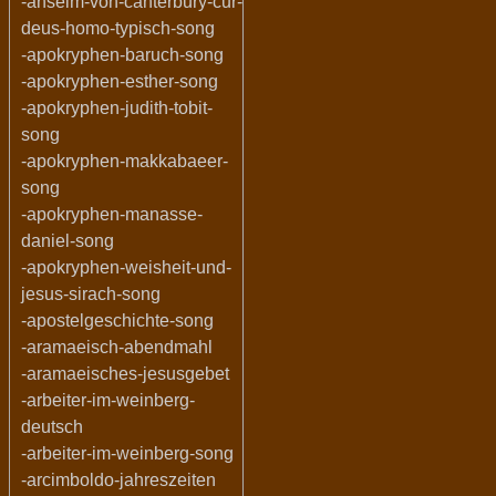
-anselm-von-canterbury-cur-
deus-homo-typisch-song
-apokryphen-baruch-song
-apokryphen-esther-song
-apokryphen-judith-tobit-
song
-apokryphen-makkabaeer-
song
-apokryphen-manasse-
daniel-song
-apokryphen-weisheit-und-
jesus-sirach-song
-apostelgeschichte-song
-aramaeisch-abendmahl
-aramaeisches-jesusgebet
-arbeiter-im-weinberg-
deutsch
-arbeiter-im-weinberg-song
-arcimboldo-jahreszeiten