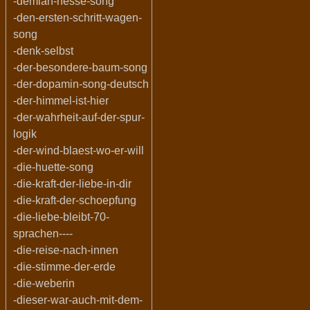
-demian-hesse-song
-den-ersten-schritt-wagen-
song
-denk-selbst
-der-besondere-baum-song
-der-dopamin-song-deutsch
-der-himmel-ist-hier
-der-wahrheit-auf-der-spur-
logik
-der-wind-blaest-wo-er-will
-die-huette-song
-die-kraft-der-liebe-in-dir
-die-kraft-der-schoepfung
-die-liebe-bleibt-70-
sprachen----
-die-reise-nach-innen
-die-stimme-der-erde
-die-weberin
-dieser-war-auch-mit-dem-