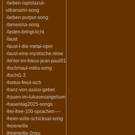
-farben-lapislazuli-
ultramarin-song
-farben-purpur-song
-farnesina-song
-fasten-bringt-licht
-faust
-faust-I-die-metal-oper
-faust-eine-mystische-reise
-fehler-im-fokus-jean-paul01
-fischmaul-mitra-song
-flucht1-3
-foetus-freut-sich
-franz-von-assisi-gebet
-frauen-im-lukasevangelium
-frauentag2025-songs
-frei-free-100-sprachen----
-freier-wille-schicksal-song
-freierwille
-freierwille-2neu