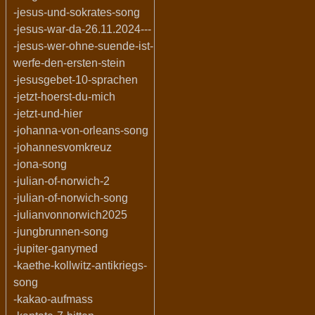
-jesus-und-sokrates-song
-jesus-war-da-26.11.2024---
-jesus-wer-ohne-suende-ist-
werfe-den-ersten-stein
-jesusgebet-10-sprachen
-jetzt-hoerst-du-mich
-jetzt-und-hier
-johanna-von-orleans-song
-johannesvomkreuz
-jona-song
-julian-of-norwich-2
-julian-of-norwich-song
-julianvonnorwich2025
-jungbrunnen-song
-jupiter-ganymed
-kaethe-kollwitz-antikriegs-
song
-kakao-aufmass