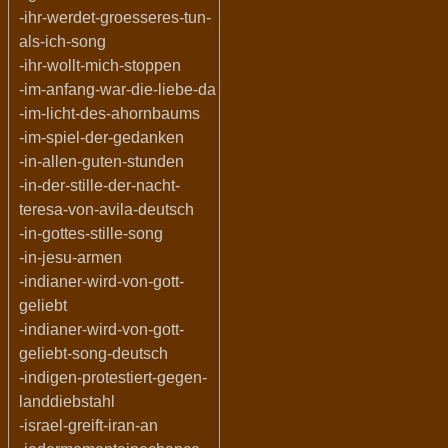
-ihr-werdet-groesseres-tun-
als-ich-song
-ihr-wollt-mich-stoppen
-im-anfang-war-die-liebe-da
-im-licht-des-ahornbaums
-im-spiel-der-gedanken
-in-allen-guten-stunden
-in-der-stille-der-nacht-
teresa-von-avila-deutsch
-in-gottes-stille-song
-in-jesu-armen
-indianer-wird-von-gott-
geliebt
-indianer-wird-von-gott-
geliebt-song-deutsch
-indigen-protestiert-gegen-
landdiebstahl
-israel-greift-iran-an