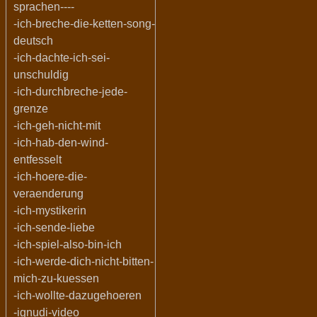
sprachen----
-ich-breche-die-ketten-song-
deutsch
-ich-dachte-ich-sei-
unschuldig
-ich-durchbreche-jede-
grenze
-ich-geh-nicht-mit
-ich-hab-den-wind-
entfesselt
-ich-hoere-die-
veraenderung
-ich-mystikerin
-ich-sende-liebe
-ich-spiel-also-bin-ich
-ich-werde-dich-nicht-bitten-
mich-zu-kuessen
-ich-wollte-dazugehoeren
-ignudi-video