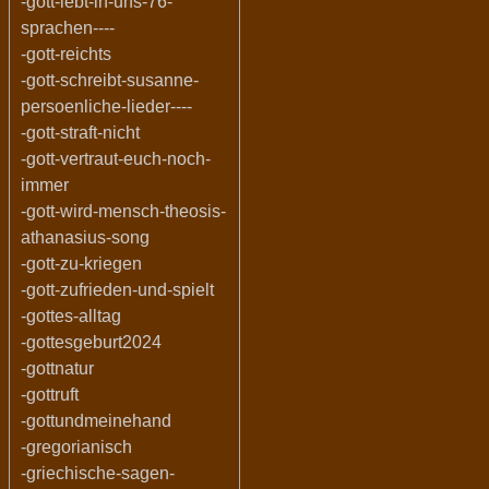
-gott-lebt-in-uns-76-
sprachen----
-gott-reichts
-gott-schreibt-susanne-
persoenliche-lieder----
-gott-straft-nicht
-gott-vertraut-euch-noch-
immer
-gott-wird-mensch-theosis-
athanasius-song
-gott-zu-kriegen
-gott-zufrieden-und-spielt
-gottes-alltag
-gottesgeburt2024
-gottnatur
-gottruft
-gottundmeinehand
-gregorianisch
-griechische-sagen-