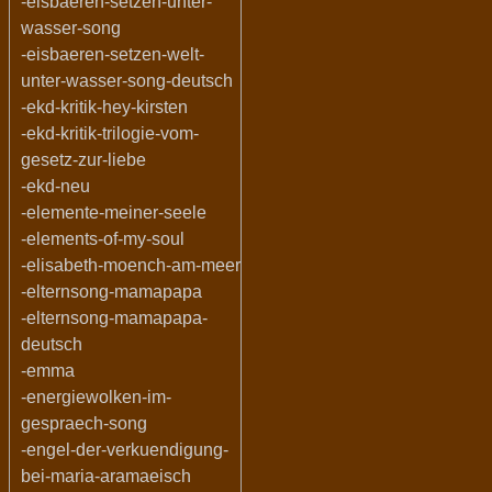
-eisbaeren-setzen-unter-
wasser-song
-eisbaeren-setzen-welt-
unter-wasser-song-deutsch
-ekd-kritik-hey-kirsten
-ekd-kritik-trilogie-vom-
gesetz-zur-liebe
-ekd-neu
-elemente-meiner-seele
-elements-of-my-soul
-elisabeth-moench-am-meer
-elternsong-mamapapa
-elternsong-mamapapa-
deutsch
-emma
-energiewolken-im-
gespraech-song
-engel-der-verkuendigung-
bei-maria-aramaeisch