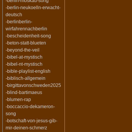
-berlin-moskau-song
-berlin-neukoelln-erwacht-
deutsch
-berlinberlin-
wirfahrennachberlin
-bescheidenheit-song
-beton-statt-blueten
-beyond-the-veil
-bibel-at-mystisch
-bibel-nt-mystisch
-bible-playlist-english
-biblisch-allgemein
-birgittavonschweden2025
-blind-bartimaeus
-blumen-rap
-boccaccio-dekameron-
song
-botschaft-von-jesus-gib-
mir-deinen-schmerz