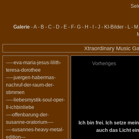
Sel
Galerie
-
A
-
B
-
C
-
D
-
E
-
F
-
G
-
H
-
I
-
J
-
KI-Bilder
-
L
-
M
Xtraordinary Music Ga
-----eva-maria-jesus-lilith-
Vorheriges
teresa-dorothee
-----juergen-habermas-
nachruf-der-raum-der-
stimmen
-----liebesmystik-soul-oper-
II-ichbinliebe
----offenbarung-der-
susanne-oratorium----
Ich bin frei. Ich setze m
----susannes-heavy-metal-
auch das Licht ein
edition---