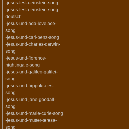
-jesus-tesla-einstein-song
-jesus-tesla-einstein-song-
deutsch
-jesus-und-ada-lovelace-
song
-jesus-und-carl-benz-song
-jesus-und-charles-darwin-
song
-jesus-und-florence-
nightingale-song
-jesus-und-galileo-galilei-
song
-jesus-und-hippokrates-
song
-jesus-und-jane-goodall-
song
-jesus-und-marie-curie-song
-jesus-und-mutter-teresa-
song