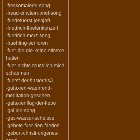
-freskomalerei-song
-freud-einstein-brief-song
-friedefuerst-jesaja9
-friedrich-floetenkonzert
-friedrich-merz-song
-fruehling-senioren
-fuer-die-die-keine-stimme-
hatten
-fuer-nichts-muss-ich-mich-
schaemen
-fuerst-der-finsternis3
-galaxien-waehrend-
meditation-gesehen
-galaxienflug-der-liebe
-galileo-song
-gas-wasser-scheisse
-gebete-fuer-den-frieden
-geburt-christi-origenes-