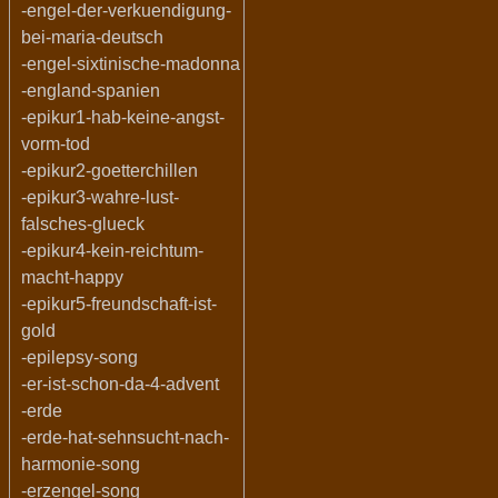
-engel-der-verkuendigung-
bei-maria-deutsch
-engel-sixtinische-madonna
-england-spanien
-epikur1-hab-keine-angst-
vorm-tod
-epikur2-goetterchillen
-epikur3-wahre-lust-
falsches-glueck
-epikur4-kein-reichtum-
macht-happy
-epikur5-freundschaft-ist-
gold
-epilepsy-song
-er-ist-schon-da-4-advent
-erde
-erde-hat-sehnsucht-nach-
harmonie-song
-erzengel-song