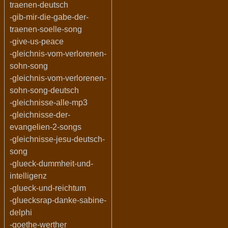
traenen-deutsch
-gib-mir-die-gabe-der-
traenen-soelle-song
-give-us-peace
-gleichnis-vom-verlorenen-
sohn-song
-gleichnis-vom-verlorenen-
sohn-song-deutsch
-gleichnisse-alle-mp3
-gleichnisse-der-
evangelien-2-songs
-gleichnisse-jesu-deutsch-
song
-glueck-dummheit-und-
intelligenz
-glueck-und-reichtum
-gluecksrap-danke-sabine-
delphi
-goethe-werther