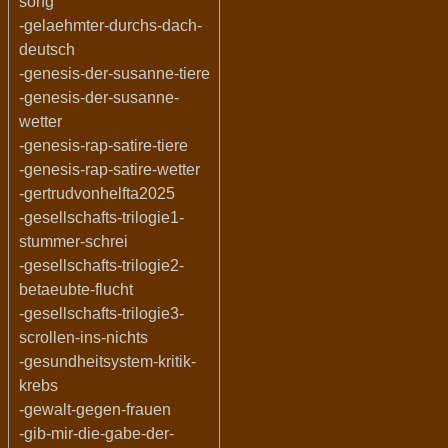
song
-gelaehmter-durchs-dach-
deutsch
-genesis-der-susanne-tiere
-genesis-der-susanne-
wetter
-genesis-rap-satire-tiere
-genesis-rap-satire-wetter
-gertrudvonhelfta2025
-gesellschafts-trilogie1-
stummer-schrei
-gesellschafts-trilogie2-
betaeubte-flucht
-gesellschafts-trilogie3-
scrollen-ins-nichts
-gesundheitsystem-kritik-
krebs
-gewalt-gegen-frauen
-gib-mir-die-gabe-der-