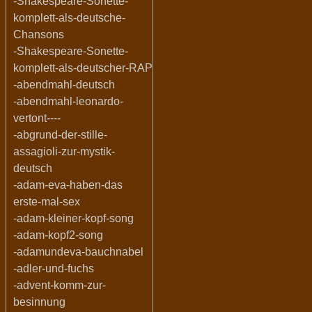
-Shakespeare-Sonette-
komplett-als-deutsche-
Chansons
-Shakespeare-Sonette-
komplett-als-deutscher-RAP
-abendmahl-deutsch
-abendmahl-leonardo-
vertont----
-abgrund-der-stille-
assagioli-zur-mystik-
deutsch
-adam-eva-haben-das
erste-mal-sex
-adam-kleiner-kopf-song
-adam-kopf2-song
-adamundeva-bauchnabel
-adler-und-fuchs
-advent-komm-zur-
besinnung