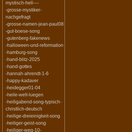
mystisch-hell----
-grosse-mystiker-
nachgefragt
-grosse-namen-jean-paul08
-gut-boese-song
-gutenberg-fakenews
-halloween-und-reformation
-hamburg-song
-hand-blitz-2025
-hand-gottes
-hannah-ahrendt-1-6
-happy-kadaver
-heidegger01-04
-heile-welt-luegen
-heiligabend-song-typisch-
christlich-deutsch
-heilige-dreieinigkeit-song
-heiliger-geist-song
-heiliger-weg-10-