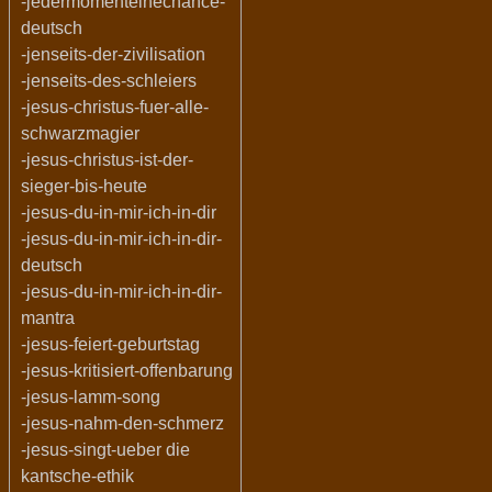
-jedermomenteinechance-
deutsch
-jenseits-der-zivilisation
-jenseits-des-schleiers
-jesus-christus-fuer-alle-
schwarzmagier
-jesus-christus-ist-der-
sieger-bis-heute
-jesus-du-in-mir-ich-in-dir
-jesus-du-in-mir-ich-in-dir-
deutsch
-jesus-du-in-mir-ich-in-dir-
mantra
-jesus-feiert-geburtstag
-jesus-kritisiert-offenbarung
-jesus-lamm-song
-jesus-nahm-den-schmerz
-jesus-singt-ueber die
kantsche-ethik