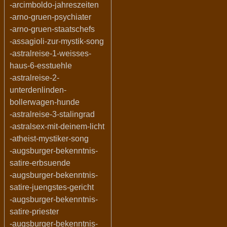
-arcimboldo-jahreszeiten
-arno-gruen-psychiater
-arno-gruen-staatschefs
-assagioli-zur-mystik-song
-astralreise-1-weisses-
haus-6-esstuehle
-astralreise-2-
unterdenlinden-
bollerwagen-hunde
-astralreise-3-stalingrad
-astralsex-mit-deinem-licht
-atheist-mystiker-song
-augsburger-bekenntnis-
satire-erbsuende
-augsburger-bekenntnis-
satire-juengstes-gericht
-augsburger-bekenntnis-
satire-priester
-augsburger-bekenntnis-