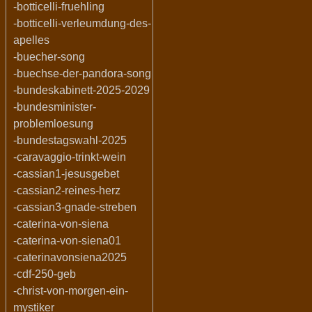
-botticelli-fruehling
-botticelli-verleumdung-des-
apelles
-buecher-song
-buechse-der-pandora-song
-bundeskabinett-2025-2029
-bundesminister-
problemloesung
-bundestagswahl-2025
-caravaggio-trinkt-wein
-cassian1-jesusgebet
-cassian2-reines-herz
-cassian3-gnade-streben
-caterina-von-siena
-caterina-von-siena01
-caterinavonsiena2025
-cdf-250-geb
-christ-von-morgen-ein-
mystiker