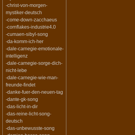
-christ-von-morgen-
mystiker-deutsch
-come-down-zacchaeus
-cornflakes-industrie4.0
-cumaen-sibyl-song
-da-komm-ich-her
-dale-carnegie-emotionale-
intelligenz
-dale-carnegie-sorge-dich-
nicht-lebe
-dale-carnegie-wie-man-
freunde-findet
-danke-fuer-den-neuen-tag
-dante-gk-song
-das-licht-in-dir
-das-reine-licht-song-
deutsch
-das-unbewusste-song