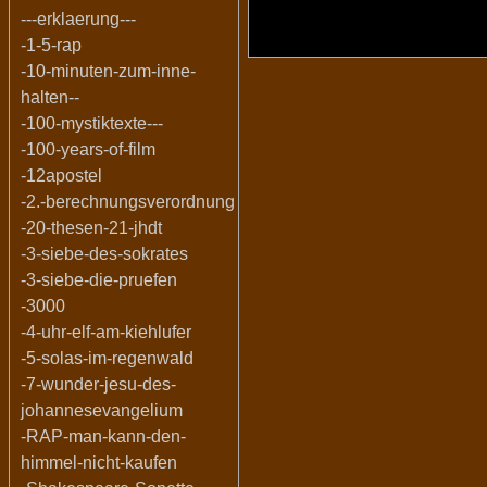
---erklaerung---
-1-5-rap
-10-minuten-zum-inne-
halten--
-100-mystiktexte---
-100-years-of-film
-12apostel
-2.-berechnungsverordnung
-20-thesen-21-jhdt
-3-siebe-des-sokrates
-3-siebe-die-pruefen
-3000
-4-uhr-elf-am-kiehlufer
-5-solas-im-regenwald
-7-wunder-jesu-des-
johannesevangelium
-RAP-man-kann-den-
himmel-nicht-kaufen