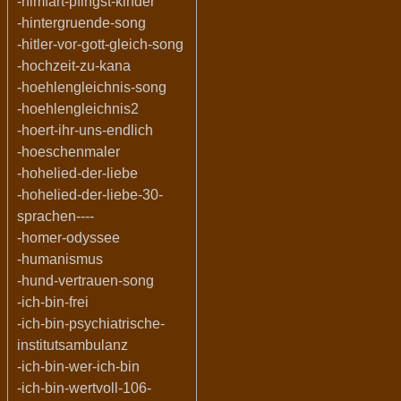
-himfart-pfingst-kinder
-hintergruende-song
-hitler-vor-gott-gleich-song
-hochzeit-zu-kana
-hoehlengleichnis-song
-hoehlengleichnis2
-hoert-ihr-uns-endlich
-hoeschenmaler
-hohelied-der-liebe
-hohelied-der-liebe-30-
sprachen----
-homer-odyssee
-humanismus
-hund-vertrauen-song
-ich-bin-frei
-ich-bin-psychiatrische-
institutsambulanz
-ich-bin-wer-ich-bin
-ich-bin-wertvoll-106-