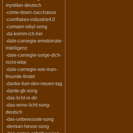
mystiker-deutsch
-come-down-zacchaeus
-cornflakes-industrie4.0
-cumaen-sibyl-song
-da-komm-ich-her
-dale-carnegie-emotionale-
intelligenz
-dale-carnegie-sorge-dich-
nicht-lebe
-dale-carnegie-wie-man-
freunde-findet
-danke-fuer-den-neuen-tag
-dante-gk-song
-das-licht-in-dir
-das-reine-licht-song-
deutsch
-das-unbewusste-song
-demian-hesse-song