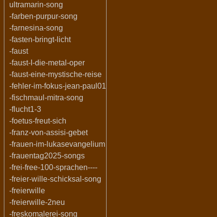
ultramarin-song
-farben-purpur-song
-farnesina-song
-fasten-bringt-licht
-faust
-faust-I-die-metal-oper
-faust-eine-mystische-reise
-fehler-im-fokus-jean-paul01
-fischmaul-mitra-song
-flucht1-3
-foetus-freut-sich
-franz-von-assisi-gebet
-frauen-im-lukasevangelium
-frauentag2025-songs
-frei-free-100-sprachen----
-freier-wille-schicksal-song
-freierwille
-freierwille-2neu
-freskomalerei-song