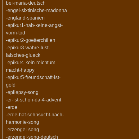
bei-maria-deutsch
-engel-sixtinische-madonna
-england-spanien
-epikur1-hab-keine-angst-
vorm-tod
-epikur2-goetterchillen
-epikur3-wahre-lust-
falsches-glueck
-epikur4-kein-reichtum-
macht-happy
-epikur5-freundschaft-ist-
gold
-epilepsy-song
-er-ist-schon-da-4-advent
-erde
-erde-hat-sehnsucht-nach-
harmonie-song
-erzengel-song
-erzengel-song-deutsch