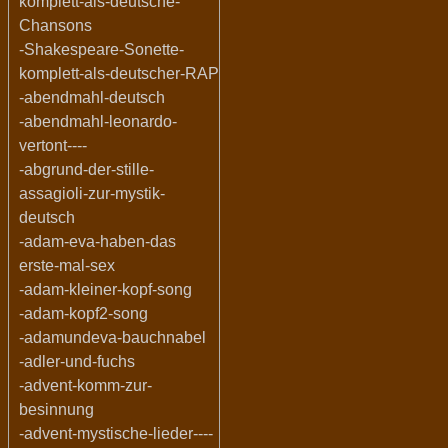
komplett-als-deutsche-
Chansons
-Shakespeare-Sonette-
komplett-als-deutscher-RAP
-abendmahl-deutsch
-abendmahl-leonardo-
vertont----
-abgrund-der-stille-
assagioli-zur-mystik-
deutsch
-adam-eva-haben-das
erste-mal-sex
-adam-kleiner-kopf-song
-adam-kopf2-song
-adamundeva-bauchnabel
-adler-und-fuchs
-advent-komm-zur-
besinnung
-advent-mystische-lieder----