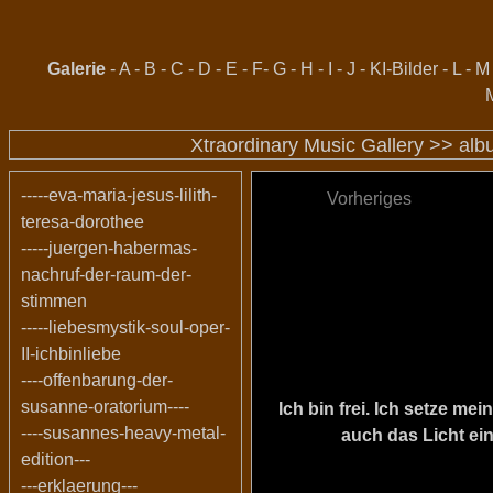
Galerie
-
A
-
B
-
C
-
D
-
E
-
F
-
G
-
H
-
I
-
J
-
KI-Bilder
-
L
-
M
Xtraordinary Music Gallery >>
alb
-----eva-maria-jesus-lilith-
Vorheriges
teresa-dorothee
-----juergen-habermas-
nachruf-der-raum-der-
stimmen
-----liebesmystik-soul-oper-
II-ichbinliebe
----offenbarung-der-
susanne-oratorium----
Ich bin frei. Ich setze m
----susannes-heavy-metal-
auch das Licht ein
edition---
---erklaerung---