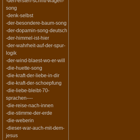
-den-ersten-schritt-wagen-
song
-denk-selbst
-der-besondere-baum-song
-der-dopamin-song-deutsch
-der-himmel-ist-hier
-der-wahrheit-auf-der-spur-
logik
-der-wind-blaest-wo-er-will
-die-huette-song
-die-kraft-der-liebe-in-dir
-die-kraft-der-schoepfung
-die-liebe-bleibt-70-
sprachen----
-die-reise-nach-innen
-die-stimme-der-erde
-die-weberin
-dieser-war-auch-mit-dem-
jesus