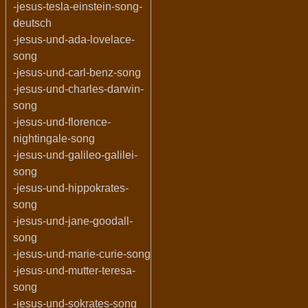
-jesus-tesla-einstein-song-
deutsch
-jesus-und-ada-lovelace-
song
-jesus-und-carl-benz-song
-jesus-und-charles-darwin-
song
-jesus-und-florence-
nightingale-song
-jesus-und-galileo-galilei-
song
-jesus-und-hippokrates-
song
-jesus-und-jane-goodall-
song
-jesus-und-marie-curie-song
-jesus-und-mutter-teresa-
song
-jesus-und-sokrates-song