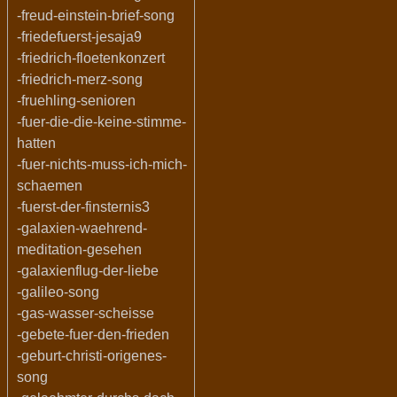
-freud-einstein-brief-song
-friedefuerst-jesaja9
-friedrich-floetenkonzert
-friedrich-merz-song
-fruehling-senioren
-fuer-die-die-keine-stimme-
hatten
-fuer-nichts-muss-ich-mich-
schaemen
-fuerst-der-finsternis3
-galaxien-waehrend-
meditation-gesehen
-galaxienflug-der-liebe
-galileo-song
-gas-wasser-scheisse
-gebete-fuer-den-frieden
-geburt-christi-origenes-
song