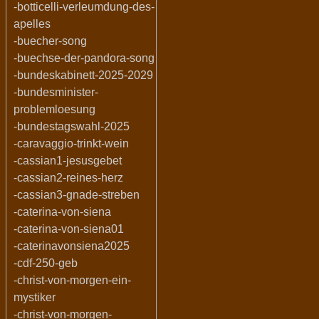
-botticelli-verleumdung-des-
apelles
-buecher-song
-buechse-der-pandora-song
-bundeskabinett-2025-2029
-bundesminister-
problemloesung
-bundestagswahl-2025
-caravaggio-trinkt-wein
-cassian1-jesusgebet
-cassian2-reines-herz
-cassian3-gnade-streben
-caterina-von-siena
-caterina-von-siena01
-caterinavonsiena2025
-cdf-250-geb
-christ-von-morgen-ein-
mystiker
-christ-von-morgen-