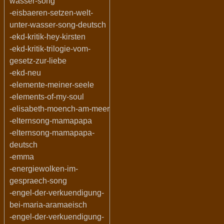
wasser-song
-eisbaeren-setzen-welt-
unter-wasser-song-deutsch
-ekd-kritik-hey-kirsten
-ekd-kritik-trilogie-vom-
gesetz-zur-liebe
-ekd-neu
-elemente-meiner-seele
-elements-of-my-soul
-elisabeth-moench-am-meer
-elternsong-mamapapa
-elternsong-mamapapa-
deutsch
-emma
-energiewolken-im-
gespraech-song
-engel-der-verkuendigung-
bei-maria-aramaeisch
-engel-der-verkuendigung-