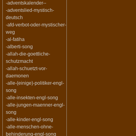
-adventskalender--
-adventslied-mystisch-
deutsch
-afd-verbot-oder-mystischer-
weg
-al-fatiha
-alberti-song
-allah-die-goettliche-
schutzmacht
-allah-schuetzt-vor-
daemonen
-alle-(einige)-politiker-engl-
song
-alle-insekten-engl-song
-alle-jungen-maenner-engl-
song
-alle-kinder-engl-song
-alle-menschen-ohne-
behinderung-engl-song