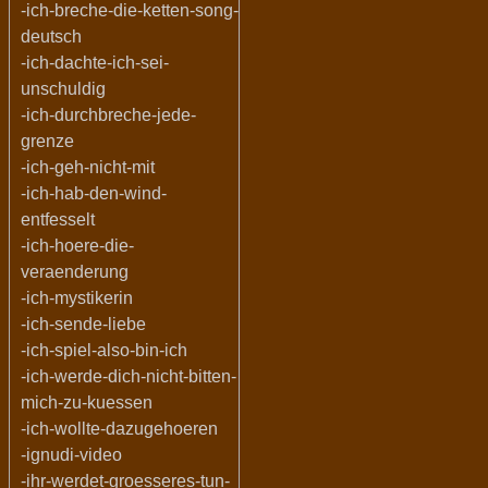
-ich-breche-die-ketten-song-
deutsch
-ich-dachte-ich-sei-
unschuldig
-ich-durchbreche-jede-
grenze
-ich-geh-nicht-mit
-ich-hab-den-wind-
entfesselt
-ich-hoere-die-
veraenderung
-ich-mystikerin
-ich-sende-liebe
-ich-spiel-also-bin-ich
-ich-werde-dich-nicht-bitten-
mich-zu-kuessen
-ich-wollte-dazugehoeren
-ignudi-video
-ihr-werdet-groesseres-tun-