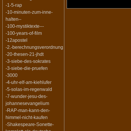
-1-5-rap
-10-minuten-zum-inne-
halten--
-100-mystiktexte---
-100-years-of-film
-12apostel
-2.-berechnungsverordnung
-20-thesen-21-jhdt
-3-siebe-des-sokrates
-3-siebe-die-pruefen
-3000
-4-uhr-elf-am-kiehlufer
-5-solas-im-regenwald
-7-wunder-jesu-des-
johannesevangelium
-RAP-man-kann-den-
himmel-nicht-kaufen
-Shakespeare-Sonette-