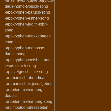
-anselm-von-canterbury-cur-
deus-homo-typisch-song
-apokryphen-baruch-song
-apokryphen-esther-song
-apokryphen-judith-tobit-
song
-apokryphen-makkabaeer-
song
-apokryphen-manasse-
daniel-song
-apokryphen-weisheit-und-
jesus-sirach-song
-apostelgeschichte-song
-aramaeisch-abendmahl
-aramaeisches-jesusgebet
-arbeiter-im-weinberg-
deutsch
-arbeiter-im-weinberg-song
-arcimboldo-jahreszeiten