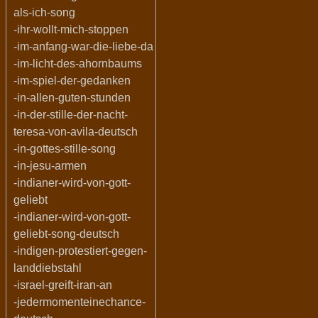
als-ich-song
-ihr-wollt-mich-stoppen
-im-anfang-war-die-liebe-da
-im-licht-des-ahornbaums
-im-spiel-der-gedanken
-in-allen-guten-stunden
-in-der-stille-der-nacht-
teresa-von-avila-deutsch
-in-gottes-stille-song
-in-jesu-armen
-indianer-wird-von-gott-
geliebt
-indianer-wird-von-gott-
geliebt-song-deutsch
-indigen-protestiert-gegen-
landdiebstahl
-israel-greift-iran-an
-jedermomenteinechance-