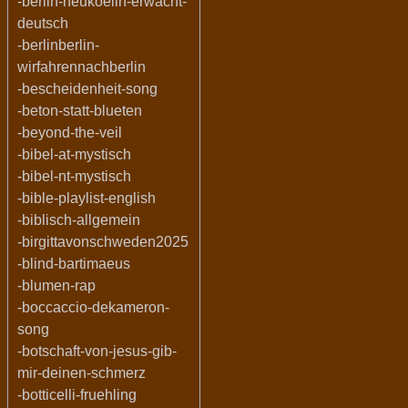
-berlin-neukoelln-erwacht-
deutsch
-berlinberlin-
wirfahrennachberlin
-bescheidenheit-song
-beton-statt-blueten
-beyond-the-veil
-bibel-at-mystisch
-bibel-nt-mystisch
-bible-playlist-english
-biblisch-allgemein
-birgittavonschweden2025
-blind-bartimaeus
-blumen-rap
-boccaccio-dekameron-
song
-botschaft-von-jesus-gib-
mir-deinen-schmerz
-botticelli-fruehling