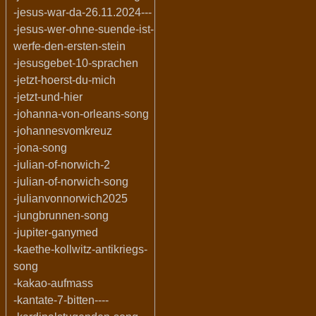
-jesus-war-da-26.11.2024---
-jesus-wer-ohne-suende-ist-
werfe-den-ersten-stein
-jesusgebet-10-sprachen
-jetzt-hoerst-du-mich
-jetzt-und-hier
-johanna-von-orleans-song
-johannesvomkreuz
-jona-song
-julian-of-norwich-2
-julian-of-norwich-song
-julianvonnorwich2025
-jungbrunnen-song
-jupiter-ganymed
-kaethe-kollwitz-antikriegs-
song
-kakao-aufmass
-kantate-7-bitten----