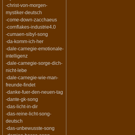
-christ-von-morgen-
mystiker-deutsch
-come-down-zacchaeus
-cornflakes-industrie4.0
-cumaen-sibyl-song
-da-komm-ich-her
-dale-carnegie-emotionale-
intelligenz
-dale-carnegie-sorge-dich-
nicht-lebe
-dale-carnegie-wie-man-
freunde-findet
-danke-fuer-den-neuen-tag
-dante-gk-song
-das-licht-in-dir
-das-reine-licht-song-
deutsch
-das-unbewusste-song