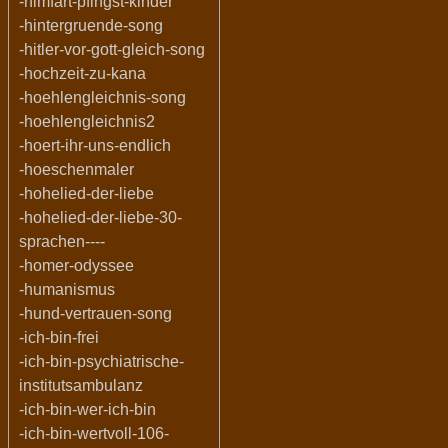
-himfart-pfingst-kinder
-hintergruende-song
-hitler-vor-gott-gleich-song
-hochzeit-zu-kana
-hoehlengleichnis-song
-hoehlengleichnis2
-hoert-ihr-uns-endlich
-hoeschenmaler
-hohelied-der-liebe
-hohelied-der-liebe-30-
sprachen----
-homer-odyssee
-humanismus
-hund-vertrauen-song
-ich-bin-frei
-ich-bin-psychiatrische-
institutsambulanz
-ich-bin-wer-ich-bin
-ich-bin-wertvoll-106-