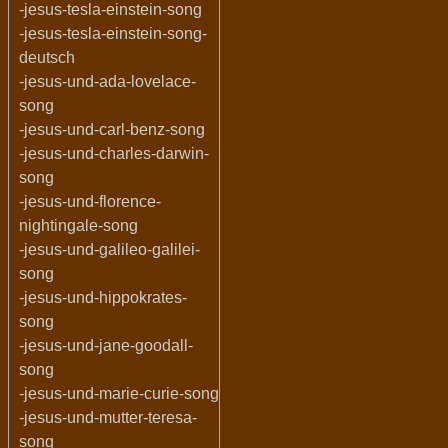
-jesus-tesla-einstein-song
-jesus-tesla-einstein-song-
deutsch
-jesus-und-ada-lovelace-
song
-jesus-und-carl-benz-song
-jesus-und-charles-darwin-
song
-jesus-und-florence-
nightingale-song
-jesus-und-galileo-galilei-
song
-jesus-und-hippokrates-
song
-jesus-und-jane-goodall-
song
-jesus-und-marie-curie-song
-jesus-und-mutter-teresa-
song