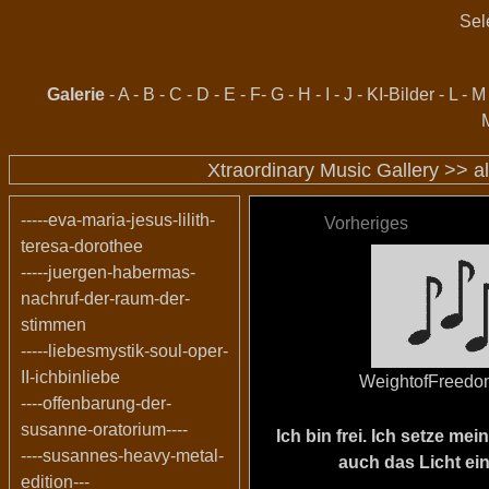
Sel
Galerie
-
A
-
B
-
C
-
D
-
E
-
F
-
G
-
H
-
I
-
J
-
KI-Bilder
-
L
-
M
Xtraordinary Music Gallery >>
a
-----eva-maria-jesus-lilith-
Vorheriges
teresa-dorothee
-----juergen-habermas-
nachruf-der-raum-der-
stimmen
-----liebesmystik-soul-oper-
II-ichbinliebe
WeightofFreed
----offenbarung-der-
susanne-oratorium----
Ich bin frei. Ich setze m
----susannes-heavy-metal-
auch das Licht ein
edition---