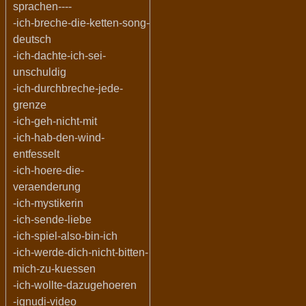
sprachen----
-ich-breche-die-ketten-song-
deutsch
-ich-dachte-ich-sei-
unschuldig
-ich-durchbreche-jede-
grenze
-ich-geh-nicht-mit
-ich-hab-den-wind-
entfesselt
-ich-hoere-die-
veraenderung
-ich-mystikerin
-ich-sende-liebe
-ich-spiel-also-bin-ich
-ich-werde-dich-nicht-bitten-
mich-zu-kuessen
-ich-wollte-dazugehoeren
-ignudi-video