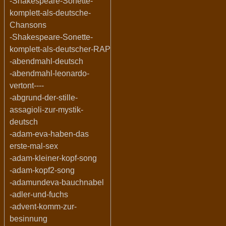
-Shakespeare-Sonette-
komplett-als-deutsche-
Chansons
-Shakespeare-Sonette-
komplett-als-deutscher-RAP
-abendmahl-deutsch
-abendmahl-leonardo-
vertont----
-abgrund-der-stille-
assagioli-zur-mystik-
deutsch
-adam-eva-haben-das
erste-mal-sex
-adam-kleiner-kopf-song
-adam-kopf2-song
-adamundeva-bauchnabel
-adler-und-fuchs
-advent-komm-zur-
besinnung