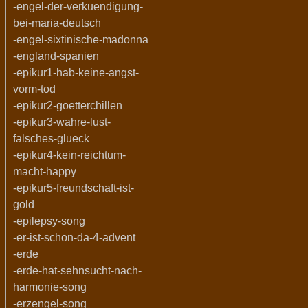
-engel-der-verkuendigung-
bei-maria-deutsch
-engel-sixtinische-madonna
-england-spanien
-epikur1-hab-keine-angst-
vorm-tod
-epikur2-goetterchillen
-epikur3-wahre-lust-
falsches-glueck
-epikur4-kein-reichtum-
macht-happy
-epikur5-freundschaft-ist-
gold
-epilepsy-song
-er-ist-schon-da-4-advent
-erde
-erde-hat-sehnsucht-nach-
harmonie-song
-erzengel-song