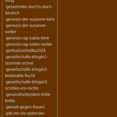
song
-gelaehmter-durchs-dach-
deutsch
-genesis-der-susanne-tiere
-genesis-der-susanne-
wetter
-genesis-rap-satire-tiere
-genesis-rap-satire-wetter
-gertrudvonhelfta2025
-gesellschafts-trilogie1-
stummer-schrei
-gesellschafts-trilogie2-
betaeubte-flucht
-gesellschafts-trilogie3-
scrollen-ins-nichts
-gesundheitsystem-kritik-
krebs
-gewalt-gegen-frauen
-gib-mir-die-gabe-der-