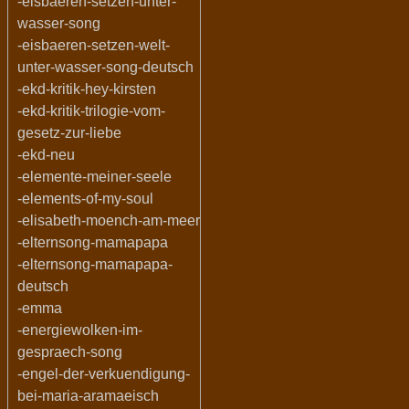
-eisbaeren-setzen-unter-
wasser-song
-eisbaeren-setzen-welt-
unter-wasser-song-deutsch
-ekd-kritik-hey-kirsten
-ekd-kritik-trilogie-vom-
gesetz-zur-liebe
-ekd-neu
-elemente-meiner-seele
-elements-of-my-soul
-elisabeth-moench-am-meer
-elternsong-mamapapa
-elternsong-mamapapa-
deutsch
-emma
-energiewolken-im-
gespraech-song
-engel-der-verkuendigung-
bei-maria-aramaeisch