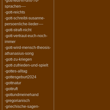
-gott-lebt-in-uns-76-
sprachen----
-gott-reichts
-gott-schreibt-susanne-
persoenliche-lieder----
-gott-straft-nicht
-gott-vertraut-euch-noch-
immer
-gott-wird-mensch-theosis-
athanasius-song
-gott-zu-kriegen
-gott-zufrieden-und-spielt
-gottes-alltag
-gottesgeburt2024
-gottnatur
-gottruft
-gottundmeinehand
-gregorianisch
-griechische-sagen-