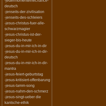
-jedermomenteinechance-
deutsch
-jenseits-der-zivilisation
-jenseits-des-schleiers
-jesus-christus-fuer-alle-
schwarzmagier
-jesus-christus-ist-der-
sieger-bis-heute
-jesus-du-in-mir-ich-in-dir
-jesus-du-in-mir-ich-in-dir-
deutsch
-jesus-du-in-mir-ich-in-dir-
mantra
-jesus-feiert-geburtstag
-jesus-kritisiert-offenbarung
-jesus-lamm-song
-jesus-nahm-den-schmerz
-jesus-singt-ueber die
kantsche-ethik