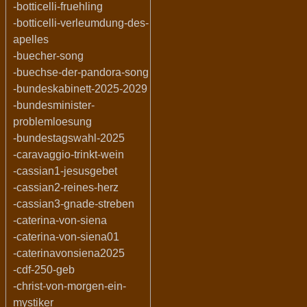
-botticelli-fruehling
-botticelli-verleumdung-des-
apelles
-buecher-song
-buechse-der-pandora-song
-bundeskabinett-2025-2029
-bundesminister-
problemloesung
-bundestagswahl-2025
-caravaggio-trinkt-wein
-cassian1-jesusgebet
-cassian2-reines-herz
-cassian3-gnade-streben
-caterina-von-siena
-caterina-von-siena01
-caterinavonsiena2025
-cdf-250-geb
-christ-von-morgen-ein-
mystiker