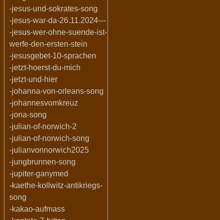
-jesus-und-sokrates-song
-jesus-war-da-26.11.2024---
-jesus-wer-ohne-suende-ist-
werfe-den-ersten-stein
-jesusgebet-10-sprachen
-jetzt-hoerst-du-mich
-jetzt-und-hier
-johanna-von-orleans-song
-johannesvomkreuz
-jona-song
-julian-of-norwich-2
-julian-of-norwich-song
-julianvonnorwich2025
-jungbrunnen-song
-jupiter-ganymed
-kaethe-kollwitz-antikriegs-
song
-kakao-aufmass