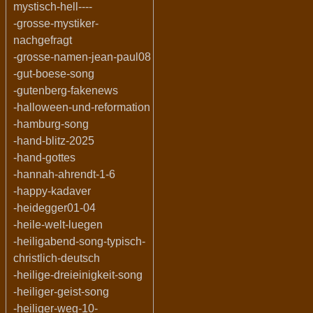
mystisch-hell----
-grosse-mystiker-
nachgefragt
-grosse-namen-jean-paul08
-gut-boese-song
-gutenberg-fakenews
-halloween-und-reformation
-hamburg-song
-hand-blitz-2025
-hand-gottes
-hannah-ahrendt-1-6
-happy-kadaver
-heidegger01-04
-heile-welt-luegen
-heiligabend-song-typisch-
christlich-deutsch
-heilige-dreieinigkeit-song
-heiliger-geist-song
-heiliger-weg-10-