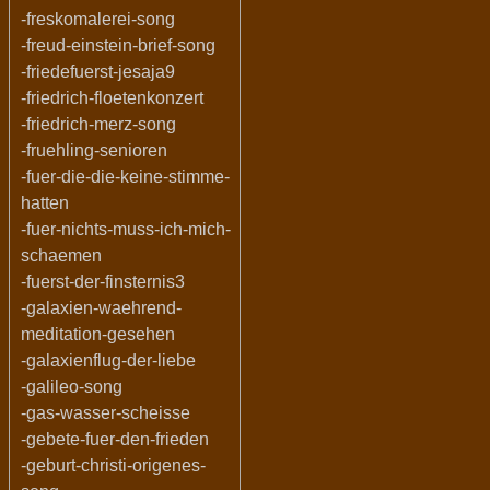
-freskomalerei-song
-freud-einstein-brief-song
-friedefuerst-jesaja9
-friedrich-floetenkonzert
-friedrich-merz-song
-fruehling-senioren
-fuer-die-die-keine-stimme-
hatten
-fuer-nichts-muss-ich-mich-
schaemen
-fuerst-der-finsternis3
-galaxien-waehrend-
meditation-gesehen
-galaxienflug-der-liebe
-galileo-song
-gas-wasser-scheisse
-gebete-fuer-den-frieden
-geburt-christi-origenes-