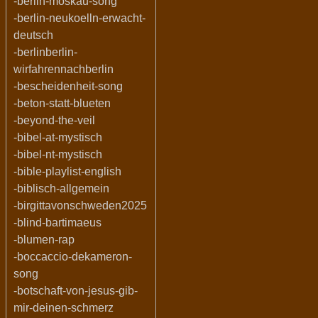
-berlin-moskau-song
-berlin-neukoelln-erwacht-
deutsch
-berlinberlin-
wirfahrennachberlin
-bescheidenheit-song
-beton-statt-blueten
-beyond-the-veil
-bibel-at-mystisch
-bibel-nt-mystisch
-bible-playlist-english
-biblisch-allgemein
-birgittavonschweden2025
-blind-bartimaeus
-blumen-rap
-boccaccio-dekameron-
song
-botschaft-von-jesus-gib-
mir-deinen-schmerz