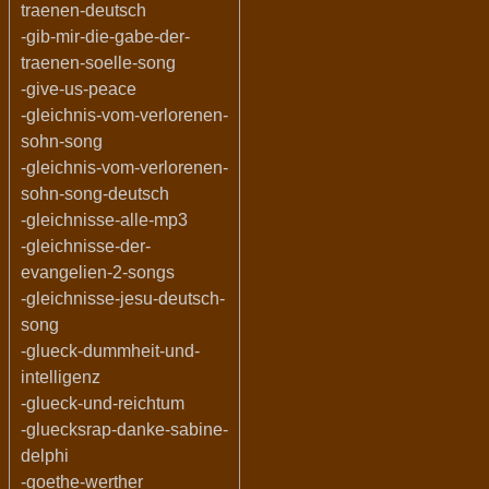
traenen-deutsch
-gib-mir-die-gabe-der-
traenen-soelle-song
-give-us-peace
-gleichnis-vom-verlorenen-
sohn-song
-gleichnis-vom-verlorenen-
sohn-song-deutsch
-gleichnisse-alle-mp3
-gleichnisse-der-
evangelien-2-songs
-gleichnisse-jesu-deutsch-
song
-glueck-dummheit-und-
intelligenz
-glueck-und-reichtum
-gluecksrap-danke-sabine-
delphi
-goethe-werther