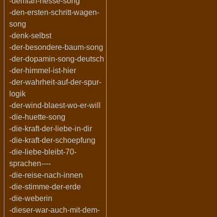
-demian-hesse-song
-den-ersten-schritt-wagen-
song
-denk-selbst
-der-besondere-baum-song
-der-dopamin-song-deutsch
-der-himmel-ist-hier
-der-wahrheit-auf-der-spur-
logik
-der-wind-blaest-wo-er-will
-die-huette-song
-die-kraft-der-liebe-in-dir
-die-kraft-der-schoepfung
-die-liebe-bleibt-70-
sprachen----
-die-reise-nach-innen
-die-stimme-der-erde
-die-weberin
-dieser-war-auch-mit-dem-