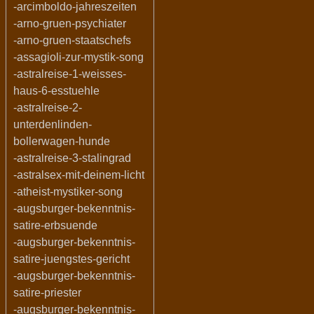
-arcimboldo-jahreszeiten
-arno-gruen-psychiater
-arno-gruen-staatschefs
-assagioli-zur-mystik-song
-astralreise-1-weisses-
haus-6-esstuehle
-astralreise-2-
unterdenlinden-
bollerwagen-hunde
-astralreise-3-stalingrad
-astralsex-mit-deinem-licht
-atheist-mystiker-song
-augsburger-bekenntnis-
satire-erbsuende
-augsburger-bekenntnis-
satire-juengstes-gericht
-augsburger-bekenntnis-
satire-priester
-augsburger-bekenntnis-