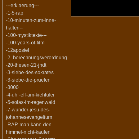
---erklaerung---
-1-5-rap
-10-minuten-zum-inne-
halten--
-100-mystiktexte---
-100-years-of-film
-12apostel
-2.-berechnungsverordnung
-20-thesen-21-jhdt
-3-siebe-des-sokrates
-3-siebe-die-pruefen
-3000
-4-uhr-elf-am-kiehlufer
-5-solas-im-regenwald
-7-wunder-jesu-des-
johannesevangelium
-RAP-man-kann-den-
himmel-nicht-kaufen