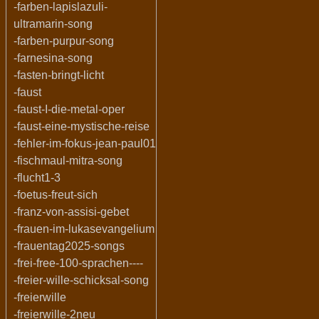
-farben-lapislazuli-
ultramarin-song
-farben-purpur-song
-farnesina-song
-fasten-bringt-licht
-faust
-faust-I-die-metal-oper
-faust-eine-mystische-reise
-fehler-im-fokus-jean-paul01
-fischmaul-mitra-song
-flucht1-3
-foetus-freut-sich
-franz-von-assisi-gebet
-frauen-im-lukasevangelium
-frauentag2025-songs
-frei-free-100-sprachen----
-freier-wille-schicksal-song
-freierwille
-freierwille-2neu