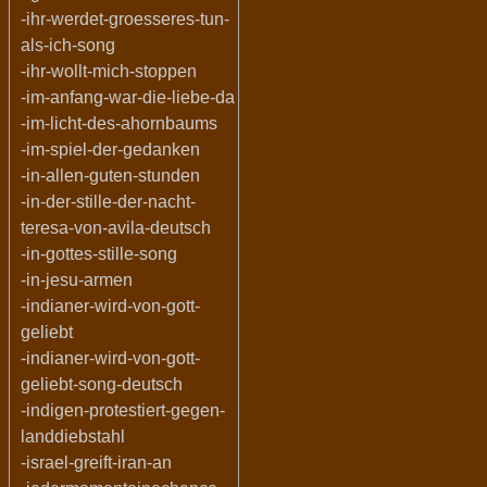
-ihr-werdet-groesseres-tun-
als-ich-song
-ihr-wollt-mich-stoppen
-im-anfang-war-die-liebe-da
-im-licht-des-ahornbaums
-im-spiel-der-gedanken
-in-allen-guten-stunden
-in-der-stille-der-nacht-
teresa-von-avila-deutsch
-in-gottes-stille-song
-in-jesu-armen
-indianer-wird-von-gott-
geliebt
-indianer-wird-von-gott-
geliebt-song-deutsch
-indigen-protestiert-gegen-
landdiebstahl
-israel-greift-iran-an