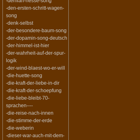
-demian-hesse-song
-den-ersten-schritt-wagen-
song
-denk-selbst
-der-besondere-baum-song
-der-dopamin-song-deutsch
-der-himmel-ist-hier
-der-wahrheit-auf-der-spur-
logik
-der-wind-blaest-wo-er-will
-die-huette-song
-die-kraft-der-liebe-in-dir
-die-kraft-der-schoepfung
-die-liebe-bleibt-70-
sprachen----
-die-reise-nach-innen
-die-stimme-der-erde
-die-weberin
-dieser-war-auch-mit-dem-