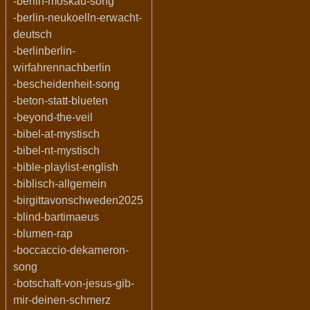
-berlin-moskau-song
-berlin-neukoelln-erwacht-
deutsch
-berlinberlin-
wirfahrennachberlin
-bescheidenheit-song
-beton-statt-blueten
-beyond-the-veil
-bibel-at-mystisch
-bibel-nt-mystisch
-bible-playlist-english
-biblisch-allgemein
-birgittavonschweden2025
-blind-bartimaeus
-blumen-rap
-boccaccio-dekameron-
song
-botschaft-von-jesus-gib-
mir-deinen-schmerz