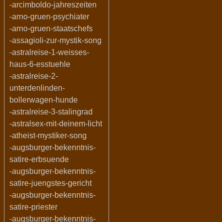
-arcimboldo-jahreszeiten
-arno-gruen-psychiater
-arno-gruen-staatschefs
-assagioli-zur-mystik-song
-astralreise-1-weisses-
haus-6-esstuehle
-astralreise-2-
unterdenlinden-
bollerwagen-hunde
-astralreise-3-stalingrad
-astralsex-mit-deinem-licht
-atheist-mystiker-song
-augsburger-bekenntnis-
satire-erbsuende
-augsburger-bekenntnis-
satire-juengstes-gericht
-augsburger-bekenntnis-
satire-priester
-augsburger-bekenntnis-