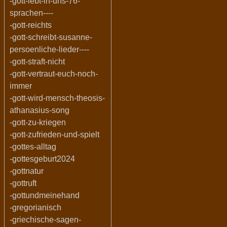
-gott-lebt-in-uns-76-
sprachen----
-gott-reichts
-gott-schreibt-susanne-
persoenliche-lieder----
-gott-straft-nicht
-gott-vertraut-euch-noch-
immer
-gott-wird-mensch-theosis-
athanasius-song
-gott-zu-kriegen
-gott-zufrieden-und-spielt
-gottes-alltag
-gottesgeburt2024
-gottnatur
-gottruft
-gottundmeinehand
-gregorianisch
-griechische-sagen-