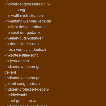
-ihr-werdet-groesseres-tun-
als-ich-song
-ihr-wollt-mich-stoppen
-im-anfang-war-die-liebe-da
-im-licht-des-ahornbaums
-im-spiel-der-gedanken
-in-allen-guten-stunden
-in-der-stille-der-nacht-
teresa-von-avila-deutsch
-in-gottes-stille-song
-in-jesu-armen
-indianer-wird-von-gott-
geliebt
-indianer-wird-von-gott-
geliebt-song-deutsch
-indigen-protestiert-gegen-
landdiebstahl
-israel-greift-iran-an