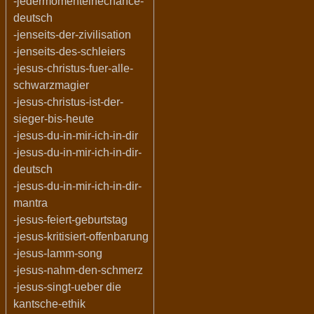
-jedermomenteinechance-
deutsch
-jenseits-der-zivilisation
-jenseits-des-schleiers
-jesus-christus-fuer-alle-
schwarzmagier
-jesus-christus-ist-der-
sieger-bis-heute
-jesus-du-in-mir-ich-in-dir
-jesus-du-in-mir-ich-in-dir-
deutsch
-jesus-du-in-mir-ich-in-dir-
mantra
-jesus-feiert-geburtstag
-jesus-kritisiert-offenbarung
-jesus-lamm-song
-jesus-nahm-den-schmerz
-jesus-singt-ueber die
kantsche-ethik