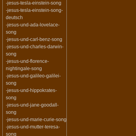
-jesus-tesla-einstein-song
-jesus-tesla-einstein-song-
deutsch
-jesus-und-ada-lovelace-
song
-jesus-und-carl-benz-song
-jesus-und-charles-darwin-
song
-jesus-und-florence-
nightingale-song
-jesus-und-galileo-galilei-
song
-jesus-und-hippokrates-
song
-jesus-und-jane-goodall-
song
-jesus-und-marie-curie-song
-jesus-und-mutter-teresa-
song