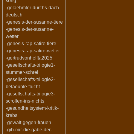
song
-gelaehmter-durchs-dach-
deutsch
-genesis-der-susanne-tiere
-genesis-der-susanne-
wetter
-genesis-rap-satire-tiere
-genesis-rap-satire-wetter
-gertrudvonhelfta2025
-gesellschafts-trilogie1-
stummer-schrei
-gesellschafts-trilogie2-
betaeubte-flucht
-gesellschafts-trilogie3-
scrollen-ins-nichts
-gesundheitsystem-kritik-
krebs
-gewalt-gegen-frauen
-gib-mir-die-gabe-der-