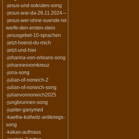
-jesus-und-sokrates-song
-jesus-war-da-26.11.2024---
-jesus-wer-ohne-suende-ist-
werfe-den-ersten-stein
-jesusgebet-10-sprachen
-jetzt-hoerst-du-mich
-jetzt-und-hier
-johanna-von-orleans-song
-johannesvomkreuz
-jona-song
-julian-of-norwich-2
-julian-of-norwich-song
-julianvonnorwich2025
-jungbrunnen-song
-jupiter-ganymed
-kaethe-kollwitz-antikriegs-
song
-kakao-aufmass