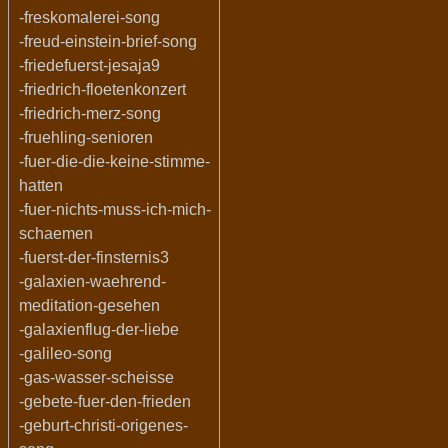
-freskomalerei-song
-freud-einstein-brief-song
-friedefuerst-jesaja9
-friedrich-floetenkonzert
-friedrich-merz-song
-fruehling-senioren
-fuer-die-die-keine-stimme-
hatten
-fuer-nichts-muss-ich-mich-
schaemen
-fuerst-der-finsternis3
-galaxien-waehrend-
meditation-gesehen
-galaxienflug-der-liebe
-galileo-song
-gas-wasser-scheisse
-gebete-fuer-den-frieden
-geburt-christi-origenes-