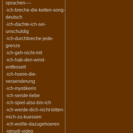
sprachen----
-ich-breche-die-ketten-song-
deutsch
-ich-dachte-ich-sei-
unschuldig
-ich-durchbreche-jede-
grenze
-ich-geh-nicht-mit
-ich-hab-den-wind-
entfesselt
-ich-hoere-die-
veraenderung
-ich-mystikerin
-ich-sende-liebe
-ich-spiel-also-bin-ich
-ich-werde-dich-nicht-bitten-
mich-zu-kuessen
-ich-wollte-dazugehoeren
-ignudi-video