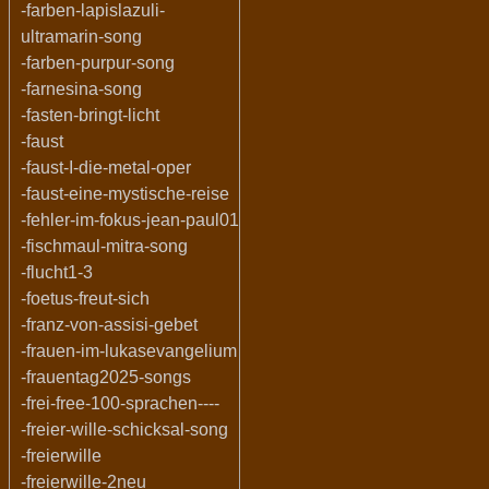
-farben-lapislazuli-
ultramarin-song
-farben-purpur-song
-farnesina-song
-fasten-bringt-licht
-faust
-faust-I-die-metal-oper
-faust-eine-mystische-reise
-fehler-im-fokus-jean-paul01
-fischmaul-mitra-song
-flucht1-3
-foetus-freut-sich
-franz-von-assisi-gebet
-frauen-im-lukasevangelium
-frauentag2025-songs
-frei-free-100-sprachen----
-freier-wille-schicksal-song
-freierwille
-freierwille-2neu