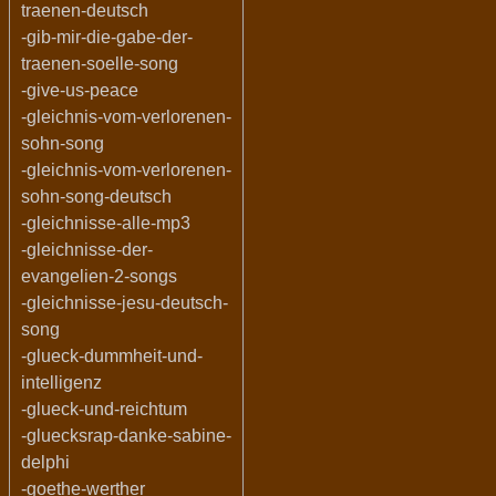
traenen-deutsch
-gib-mir-die-gabe-der-
traenen-soelle-song
-give-us-peace
-gleichnis-vom-verlorenen-
sohn-song
-gleichnis-vom-verlorenen-
sohn-song-deutsch
-gleichnisse-alle-mp3
-gleichnisse-der-
evangelien-2-songs
-gleichnisse-jesu-deutsch-
song
-glueck-dummheit-und-
intelligenz
-glueck-und-reichtum
-gluecksrap-danke-sabine-
delphi
-goethe-werther