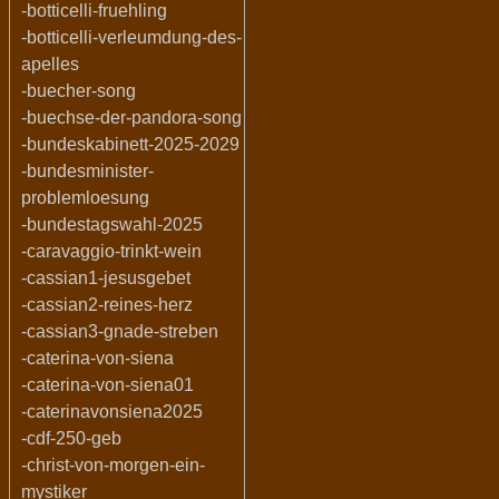
-botticelli-fruehling
-botticelli-verleumdung-des-
apelles
-buecher-song
-buechse-der-pandora-song
-bundeskabinett-2025-2029
-bundesminister-
problemloesung
-bundestagswahl-2025
-caravaggio-trinkt-wein
-cassian1-jesusgebet
-cassian2-reines-herz
-cassian3-gnade-streben
-caterina-von-siena
-caterina-von-siena01
-caterinavonsiena2025
-cdf-250-geb
-christ-von-morgen-ein-
mystiker