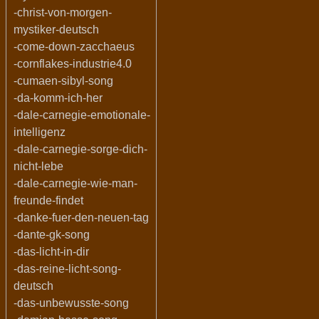
-christ-von-morgen-
mystiker-deutsch
-come-down-zacchaeus
-cornflakes-industrie4.0
-cumaen-sibyl-song
-da-komm-ich-her
-dale-carnegie-emotionale-
intelligenz
-dale-carnegie-sorge-dich-
nicht-lebe
-dale-carnegie-wie-man-
freunde-findet
-danke-fuer-den-neuen-tag
-dante-gk-song
-das-licht-in-dir
-das-reine-licht-song-
deutsch
-das-unbewusste-song