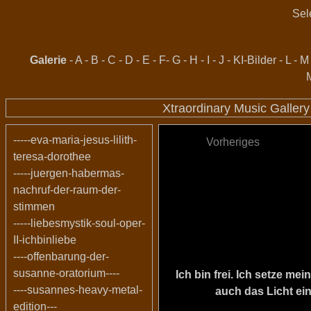
Sel
Galerie
-
A
-
B
-
C
-
D
-
E
-
F
-
G
-
H
-
I
-
J
-
KI-Bilder
-
L
-
M
Xtraordinary Music Galler
-----eva-maria-jesus-lilith-
Vorheriges
teresa-dorothee
-----juergen-habermas-
nachruf-der-raum-der-
stimmen
-----liebesmystik-soul-oper-
II-ichbinliebe
----offenbarung-der-
susanne-oratorium----
Ich bin frei. Ich setze m
----susannes-heavy-metal-
auch das Licht ein
edition---