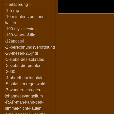
---erklaerung---
-1-5-rap
-10-minuten-zum-inne-
halten--
-100-mystiktexte---
-100-years-of-film
-12apostel
-2.-berechnungsverordnung
-20-thesen-21-jhdt
-3-siebe-des-sokrates
-3-siebe-die-pruefen
-3000
-4-uhr-elf-am-kiehlufer
-5-solas-im-regenwald
-7-wunder-jesu-des-
johannesevangelium
-RAP-man-kann-den-
himmel-nicht-kaufen