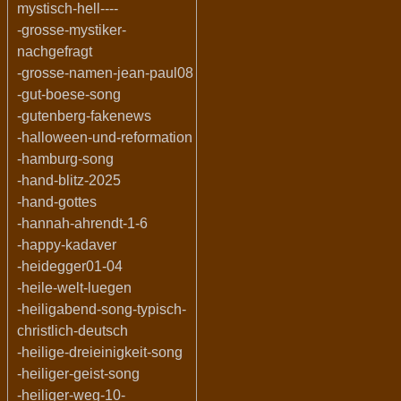
mystisch-hell----
-grosse-mystiker-
nachgefragt
-grosse-namen-jean-paul08
-gut-boese-song
-gutenberg-fakenews
-halloween-und-reformation
-hamburg-song
-hand-blitz-2025
-hand-gottes
-hannah-ahrendt-1-6
-happy-kadaver
-heidegger01-04
-heile-welt-luegen
-heiligabend-song-typisch-
christlich-deutsch
-heilige-dreieinigkeit-song
-heiliger-geist-song
-heiliger-weg-10-