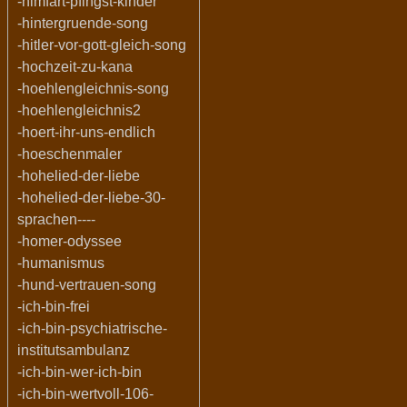
-himfart-pfingst-kinder
-hintergruende-song
-hitler-vor-gott-gleich-song
-hochzeit-zu-kana
-hoehlengleichnis-song
-hoehlengleichnis2
-hoert-ihr-uns-endlich
-hoeschenmaler
-hohelied-der-liebe
-hohelied-der-liebe-30-
sprachen----
-homer-odyssee
-humanismus
-hund-vertrauen-song
-ich-bin-frei
-ich-bin-psychiatrische-
institutsambulanz
-ich-bin-wer-ich-bin
-ich-bin-wertvoll-106-