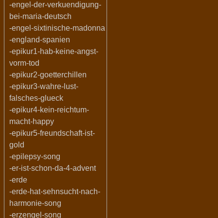
-engel-der-verkuendigung-
bei-maria-deutsch
-engel-sixtinische-madonna
-england-spanien
-epikur1-hab-keine-angst-
vorm-tod
-epikur2-goetterchillen
-epikur3-wahre-lust-
falsches-glueck
-epikur4-kein-reichtum-
macht-happy
-epikur5-freundschaft-ist-
gold
-epilepsy-song
-er-ist-schon-da-4-advent
-erde
-erde-hat-sehnsucht-nach-
harmonie-song
-erzengel-song