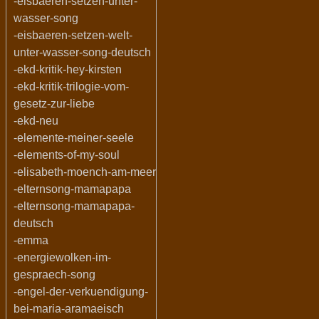
-eisbaeren-setzen-unter-
wasser-song
-eisbaeren-setzen-welt-
unter-wasser-song-deutsch
-ekd-kritik-hey-kirsten
-ekd-kritik-trilogie-vom-
gesetz-zur-liebe
-ekd-neu
-elemente-meiner-seele
-elements-of-my-soul
-elisabeth-moench-am-meer
-elternsong-mamapapa
-elternsong-mamapapa-
deutsch
-emma
-energiewolken-im-
gespraech-song
-engel-der-verkuendigung-
bei-maria-aramaeisch