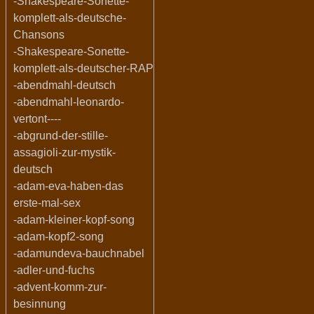
-Shakespeare-Sonette-
komplett-als-deutsche-
Chansons
-Shakespeare-Sonette-
komplett-als-deutscher-RAP
-abendmahl-deutsch
-abendmahl-leonardo-
vertont----
-abgrund-der-stille-
assagioli-zur-mystik-
deutsch
-adam-eva-haben-das
erste-mal-sex
-adam-kleiner-kopf-song
-adam-kopf2-song
-adamundeva-bauchnabel
-adler-und-fuchs
-advent-komm-zur-
besinnung