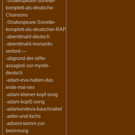
-Shakespeare-Sonette-
komplett-als-deutsche-
Chansons
-Shakespeare-Sonette-
komplett-als-deutscher-RAP
-abendmahl-deutsch
-abendmahl-leonardo-
vertont----
-abgrund-der-stille-
assagioli-zur-mystik-
deutsch
-adam-eva-haben-das
erste-mal-sex
-adam-kleiner-kopf-song
-adam-kopf2-song
-adamundeva-bauchnabel
-adler-und-fuchs
-advent-komm-zur-
besinnung