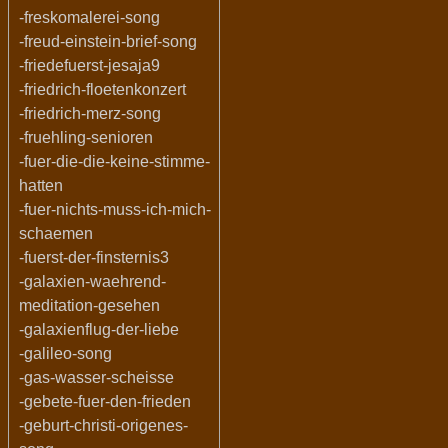
-freskomalerei-song
-freud-einstein-brief-song
-friedefuerst-jesaja9
-friedrich-floetenkonzert
-friedrich-merz-song
-fruehling-senioren
-fuer-die-die-keine-stimme-
hatten
-fuer-nichts-muss-ich-mich-
schaemen
-fuerst-der-finsternis3
-galaxien-waehrend-
meditation-gesehen
-galaxienflug-der-liebe
-galileo-song
-gas-wasser-scheisse
-gebete-fuer-den-frieden
-geburt-christi-origenes-