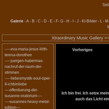
Sel
Galerie
-
A
-
B
-
C
-
D
-
E
-
F
-
G
-
H
-
I
-
J
-
KI-Bilder
-
L
-
M
Xtraordinary Music Gallery >
-----eva-maria-jesus-lilith-
Vorheriges
teresa-dorothee
-----juergen-habermas-
nachruf-der-raum-der-
stimmen
-----liebesmystik-soul-oper-
II-ichbinliebe
----offenbarung-der-
Ich bin frei. Ich setze m
susanne-oratorium----
auch das Licht ein
----susannes-heavy-metal-
edition---