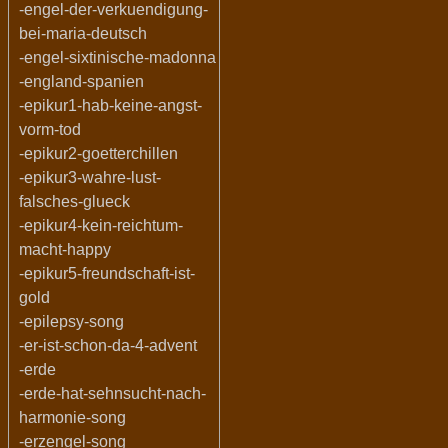
-engel-der-verkuendigung-
bei-maria-deutsch
-engel-sixtinische-madonna
-england-spanien
-epikur1-hab-keine-angst-
vorm-tod
-epikur2-goetterchillen
-epikur3-wahre-lust-
falsches-glueck
-epikur4-kein-reichtum-
macht-happy
-epikur5-freundschaft-ist-
gold
-epilepsy-song
-er-ist-schon-da-4-advent
-erde
-erde-hat-sehnsucht-nach-
harmonie-song
-erzengel-song