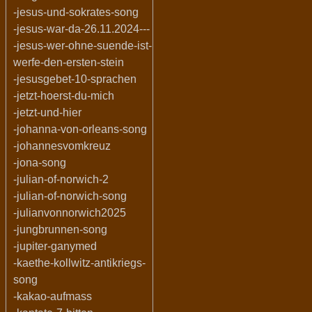
-jesus-und-sokrates-song
-jesus-war-da-26.11.2024---
-jesus-wer-ohne-suende-ist-
werfe-den-ersten-stein
-jesusgebet-10-sprachen
-jetzt-hoerst-du-mich
-jetzt-und-hier
-johanna-von-orleans-song
-johannesvomkreuz
-jona-song
-julian-of-norwich-2
-julian-of-norwich-song
-julianvonnorwich2025
-jungbrunnen-song
-jupiter-ganymed
-kaethe-kollwitz-antikriegs-
song
-kakao-aufmass