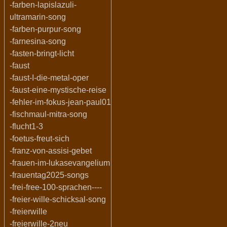
-farben-lapislazuli-
ultramarin-song
-farben-purpur-song
-farnesina-song
-fasten-bringt-licht
-faust
-faust-I-die-metal-oper
-faust-eine-mystische-reise
-fehler-im-fokus-jean-paul01
-fischmaul-mitra-song
-flucht1-3
-foetus-freut-sich
-franz-von-assisi-gebet
-frauen-im-lukasevangelium
-frauentag2025-songs
-frei-free-100-sprachen----
-freier-wille-schicksal-song
-freierwille
-freierwille-2neu