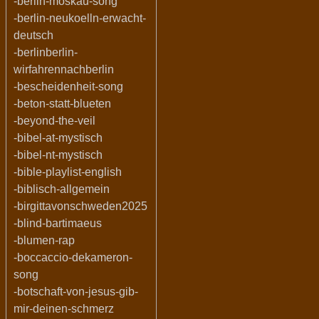
-berlin-moskau-song
-berlin-neukoelln-erwacht-
deutsch
-berlinberlin-
wirfahrennachberlin
-bescheidenheit-song
-beton-statt-blueten
-beyond-the-veil
-bibel-at-mystisch
-bibel-nt-mystisch
-bible-playlist-english
-biblisch-allgemein
-birgittavonschweden2025
-blind-bartimaeus
-blumen-rap
-boccaccio-dekameron-
song
-botschaft-von-jesus-gib-
mir-deinen-schmerz