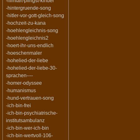
-himfart-pfingst-kinder
-hintergruende-song
-hitler-vor-gott-gleich-song
-hochzeit-zu-kana
-hoehlengleichnis-song
-hoehlengleichnis2
-hoert-ihr-uns-endlich
-hoeschenmaler
-hohelied-der-liebe
-hohelied-der-liebe-30-
sprachen----
-homer-odyssee
-humanismus
-hund-vertrauen-song
-ich-bin-frei
-ich-bin-psychiatrische-
institutsambulanz
-ich-bin-wer-ich-bin
-ich-bin-wertvoll-106-