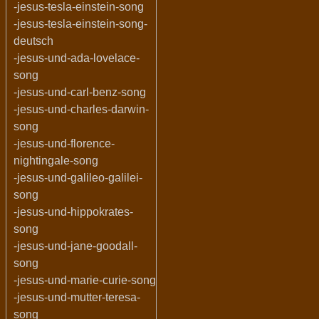
-jesus-tesla-einstein-song
-jesus-tesla-einstein-song-
deutsch
-jesus-und-ada-lovelace-
song
-jesus-und-carl-benz-song
-jesus-und-charles-darwin-
song
-jesus-und-florence-
nightingale-song
-jesus-und-galileo-galilei-
song
-jesus-und-hippokrates-
song
-jesus-und-jane-goodall-
song
-jesus-und-marie-curie-song
-jesus-und-mutter-teresa-
song