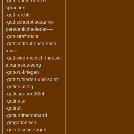
-gott-lebt-in-uns-76-
sprachen----
-gott-reichts
-gott-schreibt-susanne-
persoenliche-lieder----
-gott-straft-nicht
-gott-vertraut-euch-noch-
immer
-gott-wird-mensch-theosis-
athanasius-song
-gott-zu-kriegen
-gott-zufrieden-und-spielt
-gottes-alltag
-gottesgeburt2024
-gottnatur
-gottruft
-gottundmeinehand
-gregorianisch
-griechische-sagen-