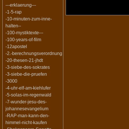
---erklaerung---
-1-5-rap
-10-minuten-zum-inne-
halten--
-100-mystiktexte---
-100-years-of-film
-12apostel
-2.-berechnungsverordnung
-20-thesen-21-jhdt
-3-siebe-des-sokrates
-3-siebe-die-pruefen
-3000
-4-uhr-elf-am-kiehlufer
-5-solas-im-regenwald
-7-wunder-jesu-des-
johannesevangelium
-RAP-man-kann-den-
himmel-nicht-kaufen