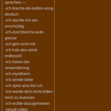
sprachen----
-ich-breche-die-ketten-song-
deutsch
-ich-dachte-ich-sei-
unschuldig
-ich-durchbreche-jede-
grenze
-ich-geh-nicht-mit
-ich-hab-den-wind-
entfesselt
-ich-hoere-die-
veraenderung
-ich-mystikerin
-ich-sende-liebe
-ich-spiel-also-bin-ich
-ich-werde-dich-nicht-bitten-
mich-zu-kuessen
-ich-wollte-dazugehoeren
-ignudi-video