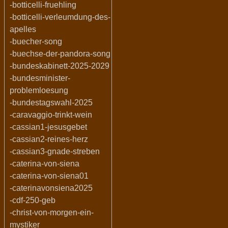
-botticelli-fruehling
-botticelli-verleumdung-des-
apelles
-buecher-song
-buechse-der-pandora-song
-bundeskabinett-2025-2029
-bundesminister-
problemloesung
-bundestagswahl-2025
-caravaggio-trinkt-wein
-cassian1-jesusgebet
-cassian2-reines-herz
-cassian3-gnade-streben
-caterina-von-siena
-caterina-von-siena01
-caterinavonsiena2025
-cdf-250-geb
-christ-von-morgen-ein-
mystiker