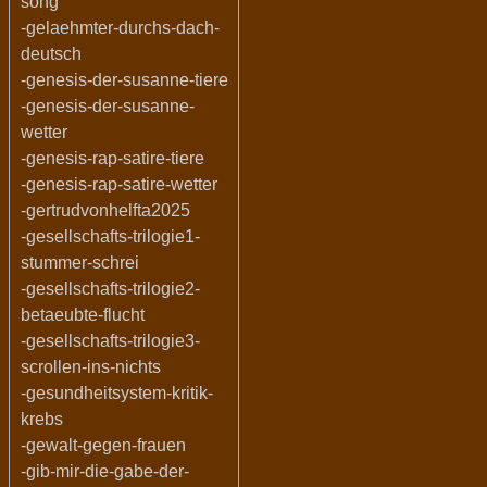
song
-gelaehmter-durchs-dach-
deutsch
-genesis-der-susanne-tiere
-genesis-der-susanne-
wetter
-genesis-rap-satire-tiere
-genesis-rap-satire-wetter
-gertrudvonhelfta2025
-gesellschafts-trilogie1-
stummer-schrei
-gesellschafts-trilogie2-
betaeubte-flucht
-gesellschafts-trilogie3-
scrollen-ins-nichts
-gesundheitsystem-kritik-
krebs
-gewalt-gegen-frauen
-gib-mir-die-gabe-der-