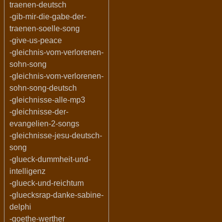
traenen-deutsch
-gib-mir-die-gabe-der-
traenen-soelle-song
-give-us-peace
-gleichnis-vom-verlorenen-
sohn-song
-gleichnis-vom-verlorenen-
sohn-song-deutsch
-gleichnisse-alle-mp3
-gleichnisse-der-
evangelien-2-songs
-gleichnisse-jesu-deutsch-
song
-glueck-dummheit-und-
intelligenz
-glueck-und-reichtum
-gluecksrap-danke-sabine-
delphi
-goethe-werther