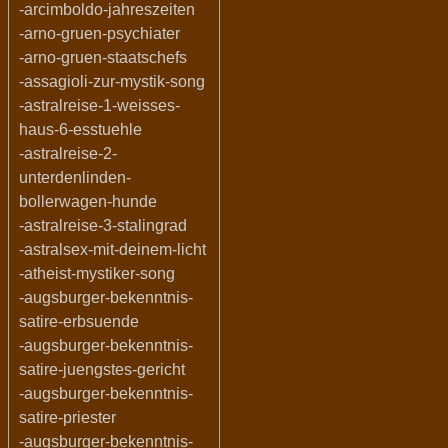
-arcimboldo-jahreszeiten
-arno-gruen-psychiater
-arno-gruen-staatschefs
-assagioli-zur-mystik-song
-astralreise-1-weisses-
haus-6-esstuehle
-astralreise-2-
unterdenlinden-
bollerwagen-hunde
-astralreise-3-stalingrad
-astralsex-mit-deinem-licht
-atheist-mystiker-song
-augsburger-bekenntnis-
satire-erbsuende
-augsburger-bekenntnis-
satire-juengstes-gericht
-augsburger-bekenntnis-
satire-priester
-augsburger-bekenntnis-