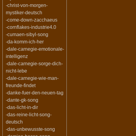
-christ-von-morgen-
mystiker-deutsch
-come-down-zacchaeus
-cornflakes-industrie4.0
-cumaen-sibyl-song
-da-komm-ich-her
-dale-carnegie-emotionale-
intelligenz
-dale-carnegie-sorge-dich-
nicht-lebe
-dale-carnegie-wie-man-
freunde-findet
-danke-fuer-den-neuen-tag
-dante-gk-song
-das-licht-in-dir
-das-reine-licht-song-
deutsch
-das-unbewusste-song