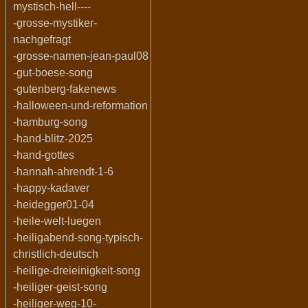
mystisch-hell----
-grosse-mystiker-
nachgefragt
-grosse-namen-jean-paul08
-gut-boese-song
-gutenberg-fakenews
-halloween-und-reformation
-hamburg-song
-hand-blitz-2025
-hand-gottes
-hannah-ahrendt-1-6
-happy-kadaver
-heidegger01-04
-heile-welt-luegen
-heiligabend-song-typisch-
christlich-deutsch
-heilige-dreieinigkeit-song
-heiliger-geist-song
-heiliger-weg-10-