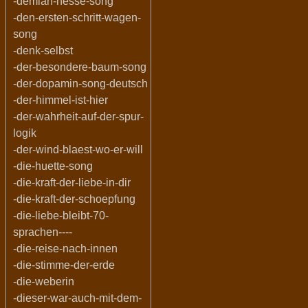
-demian-hesse-song
-den-ersten-schritt-wagen-
song
-denk-selbst
-der-besondere-baum-song
-der-dopamin-song-deutsch
-der-himmel-ist-hier
-der-wahrheit-auf-der-spur-
logik
-der-wind-blaest-wo-er-will
-die-huette-song
-die-kraft-der-liebe-in-dir
-die-kraft-der-schoepfung
-die-liebe-bleibt-70-
sprachen----
-die-reise-nach-innen
-die-stimme-der-erde
-die-weberin
-dieser-war-auch-mit-dem-