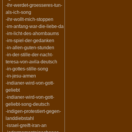
-ihr-werdet-groesseres-tun-
als-ich-song
-ihr-wollt-mich-stoppen
-im-anfang-war-die-liebe-da
-im-licht-des-ahornbaums
-im-spiel-der-gedanken
-in-allen-guten-stunden
-in-der-stille-der-nacht-
teresa-von-avila-deutsch
-in-gottes-stille-song
-in-jesu-armen
-indianer-wird-von-gott-
geliebt
-indianer-wird-von-gott-
geliebt-song-deutsch
-indigen-protestiert-gegen-
landdiebstahl
-israel-greift-iran-an