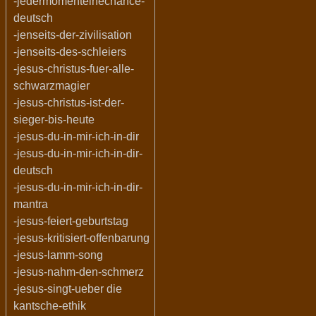
-jedermomenteinechance-
deutsch
-jenseits-der-zivilisation
-jenseits-des-schleiers
-jesus-christus-fuer-alle-
schwarzmagier
-jesus-christus-ist-der-
sieger-bis-heute
-jesus-du-in-mir-ich-in-dir
-jesus-du-in-mir-ich-in-dir-
deutsch
-jesus-du-in-mir-ich-in-dir-
mantra
-jesus-feiert-geburtstag
-jesus-kritisiert-offenbarung
-jesus-lamm-song
-jesus-nahm-den-schmerz
-jesus-singt-ueber die
kantsche-ethik