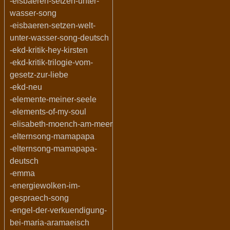
-eisbaeren-setzen-unter-
wasser-song
-eisbaeren-setzen-welt-
unter-wasser-song-deutsch
-ekd-kritik-hey-kirsten
-ekd-kritik-trilogie-vom-
gesetz-zur-liebe
-ekd-neu
-elemente-meiner-seele
-elements-of-my-soul
-elisabeth-moench-am-meer
-elternsong-mamapapa
-elternsong-mamapapa-
deutsch
-emma
-energiewolken-im-
gespraech-song
-engel-der-verkuendigung-
bei-maria-aramaeisch