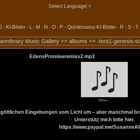
Select Language
▼
J
-
KI-Bilder
-
L
-
M
-
N
-
O
-
P
-
Quintessenz-KI-Bilder
-
R
-
S
-
T
raordinary Music Gallery >>
albums
>>
-tora1-genesis-s
EdensPromiseremixv2.mp3
Öffnen...
ine göttlichen Eingebungen vom Licht um – aber manchmal b
Unterstütz mich bitte hier.
https://www.paypal.me/SusanneAl