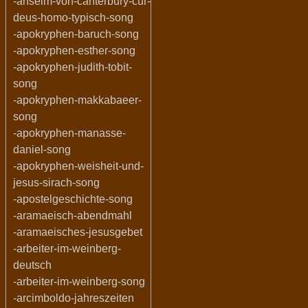
-anselm-von-canterbury-cur-
deus-homo-typisch-song
-apokryphen-baruch-song
-apokryphen-esther-song
-apokryphen-judith-tobit-
song
-apokryphen-makkabaeer-
song
-apokryphen-manasse-
daniel-song
-apokryphen-weisheit-und-
jesus-sirach-song
-apostelgeschichte-song
-aramaeisch-abendmahl
-aramaeisches-jesusgebet
-arbeiter-im-weinberg-
deutsch
-arbeiter-im-weinberg-song
-arcimboldo-jahreszeiten