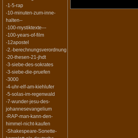
-1-5-rap
-10-minuten-zum-inne-
halten--
-100-mystiktexte---
-100-years-of-film
-12apostel
-2.-berechnungsverordnung
-20-thesen-21-jhdt
-3-siebe-des-sokrates
-3-siebe-die-pruefen
-3000
-4-uhr-elf-am-kiehlufer
-5-solas-im-regenwald
-7-wunder-jesu-des-
johannesevangelium
-RAP-man-kann-den-
himmel-nicht-kaufen
-Shakespeare-Sonette-