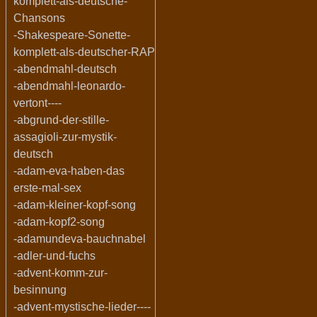
komplett-als-deutsche-
Chansons
-Shakespeare-Sonette-
komplett-als-deutscher-RAP
-abendmahl-deutsch
-abendmahl-leonardo-
vertont----
-abgrund-der-stille-
assagioli-zur-mystik-
deutsch
-adam-eva-haben-das
erste-mal-sex
-adam-kleiner-kopf-song
-adam-kopf2-song
-adamundeva-bauchnabel
-adler-und-fuchs
-advent-komm-zur-
besinnung
-advent-mystische-lieder----