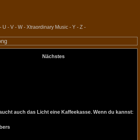
-
U
-
V
-
W
-
Xtraordinary Music
-
Y
-
Z
-
ong
Nächstes
raucht auch das Licht eine Kaffeekasse. Wenn du kannst:
bers