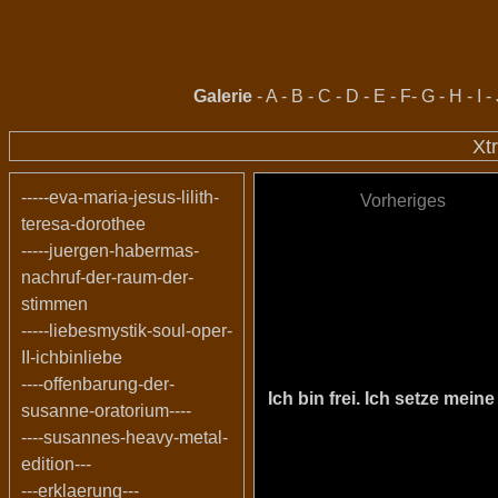
Galerie
-
A
-
B
-
C
-
D
-
E
-
F
-
G
-
H
-
I
-
Xt
-----eva-maria-jesus-lilith-
Vorheriges
teresa-dorothee
-----juergen-habermas-
nachruf-der-raum-der-
stimmen
-----liebesmystik-soul-oper-
II-ichbinliebe
----offenbarung-der-
Ich bin frei. Ich setze me
susanne-oratorium----
----susannes-heavy-metal-
edition---
---erklaerung---