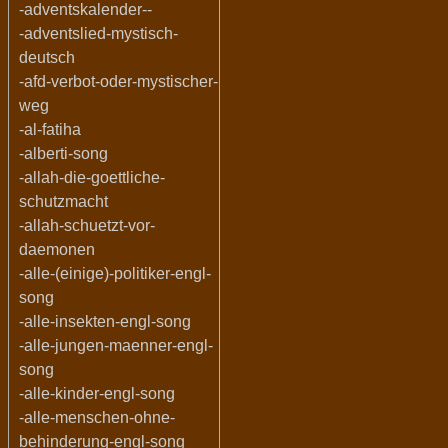
-adventskalender--
-adventslied-mystisch-
deutsch
-afd-verbot-oder-mystischer-
weg
-al-fatiha
-alberti-song
-allah-die-goettliche-
schutzmacht
-allah-schuetzt-vor-
daemonen
-alle-(einige)-politiker-engl-
song
-alle-insekten-engl-song
-alle-jungen-maenner-engl-
song
-alle-kinder-engl-song
-alle-menschen-ohne-
behinderung-engl-song